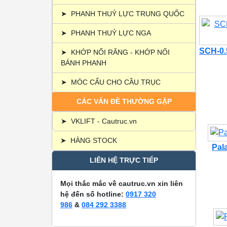
➤
PHANH THUỶ LỰC TRUNG QUỐC
➤
PHANH THUỶ LỰC NGA
SCH-0.5
➤
KHỚP NỐI RĂNG - KHỚP NỐI
BÁNH PHANH
➤
MÓC CẨU CHO CẦU TRỤC
CÁC VẤN ĐỀ THƯỜNG GẶP
➤
VKLIFT - Cautruc.vn
➤
HÀNG STOCK
Pal
LIÊN HỆ TRỰC TIẾP
Mọi thắc mắc về cautruc.vn xin liên
hệ đến số hotline:
0917 320
986
&
084 292 3388