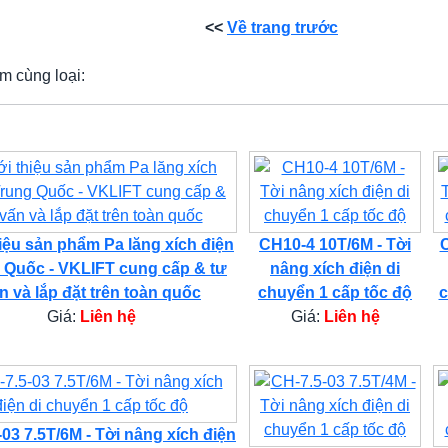
<<
Về trang trước
m cùng loại:
hiệu sản phẩm Pa lăng xích điện
CH10-4 10T/6M - Tời
C
 Quốc - VKLIFT cung cấp & tư
nâng xích điện di
n và lắp đặt trên toàn quốc
chuyển 1 cấp tốc độ
c
Giá:
Liên hệ
Giá:
Liên hệ
03 7.5T/6M - Tời nâng xích điện