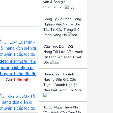
vấn & Báo giá:
0979670025
Công Ty Cổ Phần Công
Nghiệp Việt Nam – Đối
Tác Tin Cậy Trong Giải
Pháp Nâng Hạ
Cầu Trục Dầm Đôi –
Nâng Tải Lớn, Vận Hành
Ổn Định, An Toàn Tuyệt
H10-4 10T/4M - Tời
Đối
nâng xích điện di
huyển 1 cấp tốc độ
Những Yếu Tố Ảnh
Hưởng Đến Giá Cầu
Giá:
Liên hệ
Trục – Doanh Nghiệp
Nên Biết Trước Khi Mua
10 Lỗi Nguy Hiểm Khi
Vận Hành Cầu Trục Mà