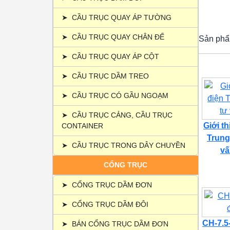
➤
CẦU TRỤC QUAY ÁP TƯỜNG
➤
CẦU TRỤC QUAY CHÂN ĐẾ
Sản phẩ
➤
CẦU TRỤC QUAY ÁP CỘT
➤
CẦU TRỤC DẦM TREO
➤
CẦU TRỤC CÓ GẦU NGOẠM
➤
CẦU TRỤC CẢNG, CẦU TRỤC
Giới t
CONTAINER
Trung
➤
CẦU TRỤC TRONG DÂY CHUYỀN
vấ
CỔNG TRỤC
➤
CỔNG TRỤC DẦM ĐƠN
➤
CỔNG TRỤC DẦM ĐÔI
CH-7.5-
➤
BÁN CỔNG TRỤC DẦM ĐƠN