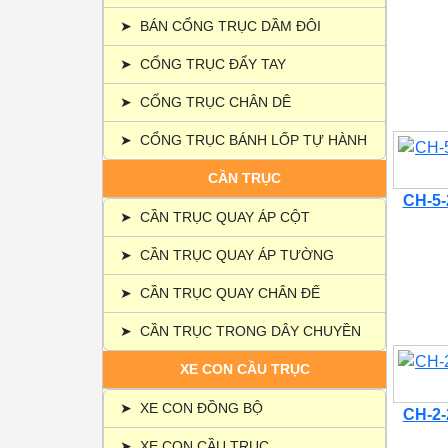
➤
BÁN CỔNG TRỤC DẦM ĐÔI
➤
CỔNG TRỤC ĐẨY TAY
➤
CỔNG TRỤC CHÂN DÊ
➤
CỔNG TRỤC BÁNH LỐP TỰ HÀNH
CẦN TRỤC
CH-5-2
➤
CẦN TRỤC QUAY ÁP CỘT
➤
CẦN TRỤC QUAY ÁP TƯỜNG
➤
CẦN TRỤC QUAY CHÂN ĐẾ
➤
CẦN TRỤC TRONG DÂY CHUYỀN
XE CON CẦU TRỤC
➤
XE CON ĐỒNG BỘ
CH-2-2
➤
XE CON CẦU TRỤC