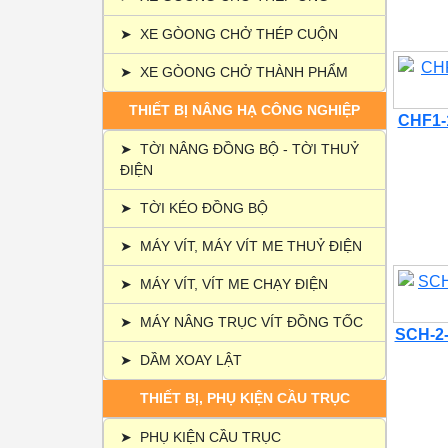
➤
XE GÒONG CHỞ THÉP CUỘN
➤
XE GÒONG CHỞ THÀNH PHẨM
THIẾT BỊ NÂNG HẠ CÔNG NGHIỆP
CHF1-1
➤
TỜI NÂNG ĐỒNG BỘ - TỜI THUỶ
ĐIỆN
➤
TỜI KÉO ĐỒNG BỘ
➤
MÁY VÍT, MÁY VÍT ME THUỶ ĐIỆN
➤
MÁY VÍT, VÍT ME CHẠY ĐIỆN
➤
MÁY NÂNG TRỤC VÍT ĐỒNG TỐC
SCH-2-
➤
DẦM XOAY LẬT
THIẾT BỊ, PHỤ KIỆN CẦU TRỤC
➤
PHỤ KIỆN CẦU TRỤC