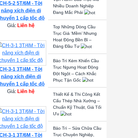
CH-5-2 5T/6M - Tời
Nhiều Doanh Nghiệp
nâng xích điện di
Đang Mắc Phải
huyển 1 cấp tốc độ
Giá:
Liên hệ
Top Những Dòng Cầu
Trục Giá ‘Mềm’ Nhưng
Hoạt Động Bền Bỉ –
Đáng Đầu Tư
Bảo Trì Kém Khiến Cầu
Trục Ngưng Hoạt Động
CH-3-1 3T/4M - Tời
Đột Ngột – Cách Khắc
nâng xích điện di
Phục Tận Gốc
huyển 1 cấp tốc độ
Giá:
Liên hệ
Thiết Kế & Thi Công Kết
Cấu Thép Nhà Xưởng –
Chuẩn Kỹ Thuật, Giá Tối
Ưu
Bảo Trì – Sửa Chữa Cầu
Trục Chuyên Nghiệp,
CH-3-1 3T/6M - Tời