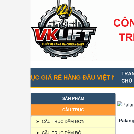
TRA
 TRỤC GIÁ RẺ HÀNG ĐẦU VIỆT NAM
CHỦ
SẢN PHẨM
CẦU TRỤC
Palang
➤
CẦU TRỤC DẦM ĐƠN
➤
CẦU TRỤC DẦM ĐÔI