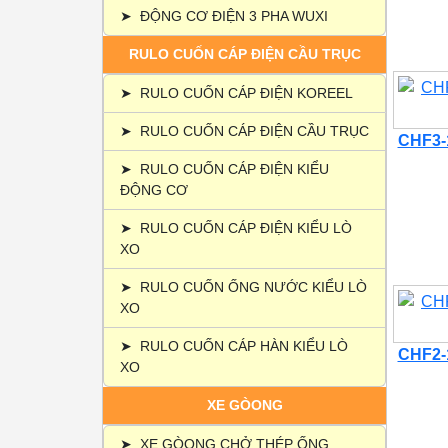
➤
ĐỘNG CƠ ĐIỆN 3 PHA WUXI
RULO CUỐN CÁP ĐIỆN CẦU TRỤC
➤
RULO CUỐN CÁP ĐIỆN KOREEL
➤
RULO CUỐN CÁP ĐIỆN CẦU TRỤC
CHF3-1
➤
RULO CUỐN CÁP ĐIỆN KIỂU
ĐỘNG CƠ
➤
RULO CUỐN CÁP ĐIỆN KIỂU LÒ
XO
➤
RULO CUỐN ỐNG NƯỚC KIỂU LÒ
XO
➤
RULO CUỐN CÁP HÀN KIỂU LÒ
CHF2-1
XO
XE GÒONG
➤
XE GÒONG CHỞ THÉP ỐNG