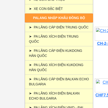
➤
XE CON ĐẶC BIỆT
PALANG NHẬP KHẨU ĐỒNG BỘ
➤
PA LĂNG CÁP ĐIỆN TRUNG QUỐC
➤
PA LĂNG XÍCH ĐIỆN TRUNG
QUỐC
CH-2-1
➤
PA LĂNG CÁP ĐIỆN KUKDONG
HÀN QUỐC
➤
PA LĂNG XÍCH ĐIỆN KUKDONG
HÀN QUỐC
➤
PA LĂNG CÁP ĐIỆN BALKAN ECHO
BULGARIA
➤
PA LĂNG XÍCH ĐIỆN BALKAN
CHF7.5
ECHO BULGARIA
➤
PA LĂNG XÍCH ĐIỆN VNID - ĐẠI