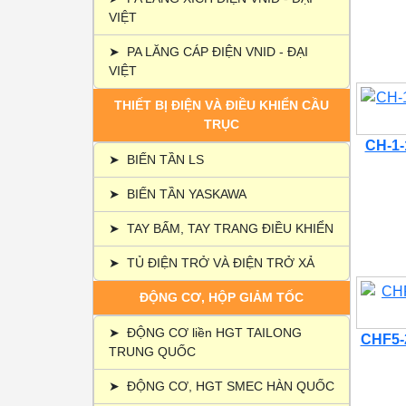
VIỆT
➤
PA LĂNG CÁP ĐIỆN VNID - ĐẠI
VIỆT
THIẾT BỊ ĐIỆN VÀ ĐIỀU KHIỂN CẦU
TRỤC
CH-1-1
➤
BIẾN TẦN LS
➤
BIẾN TẦN YASKAWA
➤
TAY BẤM, TAY TRANG ĐIỀU KHIỂN
➤
TỦ ĐIỆN TRỞ VÀ ĐIỆN TRỞ XẢ
ĐỘNG CƠ, HỘP GIẢM TỐC
➤
ĐỘNG CƠ liền HGT TAILONG
CHF5-2
TRUNG QUỐC
➤
ĐỘNG CƠ, HGT SMEC HÀN QUỐC