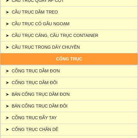
➤
CẦU TRỤC QUAY ÁP CỘT
➤
CẦU TRỤC DẦM TREO
➤
CẦU TRỤC CÓ GẦU NGOẠM
➤
CẦU TRỤC CẢNG, CẦU TRỤC CONTAINER
➤
CẦU TRỤC TRONG DÂY CHUYỀN
CỔNG TRỤC
➤
CỔNG TRỤC DẦM ĐƠN
➤
CỔNG TRỤC DẦM ĐÔI
➤
BÁN CỔNG TRỤC DẦM ĐƠN
➤
BÁN CỔNG TRỤC DẦM ĐÔI
➤
CỔNG TRỤC ĐẨY TAY
➤
CỔNG TRỤC CHÂN DÊ