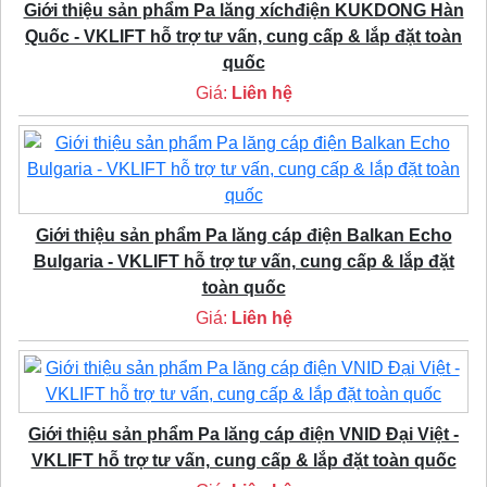
Giới thiệu sản phẩm Pa lăng xíchđiện KUKDONG Hàn
Quốc - VKLIFT hỗ trợ tư vấn, cung cấp & lắp đặt toàn
quốc
Giá:
Liên hệ
Giới thiệu sản phẩm Pa lăng cáp điện Balkan Echo
Bulgaria - VKLIFT hỗ trợ tư vấn, cung cấp & lắp đặt
toàn quốc
Giá:
Liên hệ
Giới thiệu sản phẩm Pa lăng cáp điện VNID Đại Việt -
VKLIFT hỗ trợ tư vấn, cung cấp & lắp đặt toàn quốc