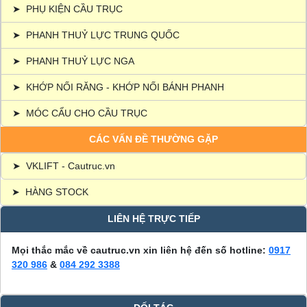
➤
PHỤ KIỆN CẦU TRỤC
➤
PHANH THUỶ LỰC TRUNG QUỐC
➤
PHANH THUỶ LỰC NGA
➤
KHỚP NỐI RĂNG - KHỚP NỐI BÁNH PHANH
➤
MÓC CẨU CHO CẦU TRỤC
CÁC VẤN ĐỀ THƯỜNG GẶP
➤
VKLIFT - Cautruc.vn
➤
HÀNG STOCK
LIÊN HỆ TRỰC TIẾP
Mọi thắc mắc về cautruc.vn xin liên hệ đến số hotline:
0917
320 986
&
084 292 3388