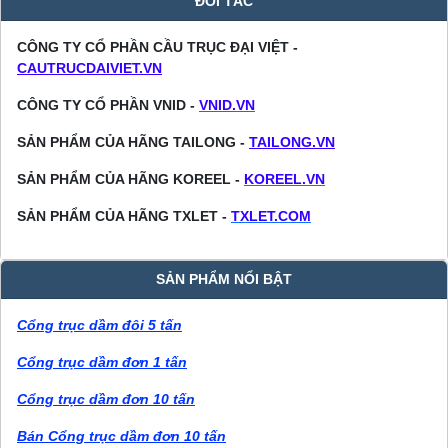
ĐỐI TÁC
CÔNG TY CỔ PHẦN CẦU TRỤC ĐẠI VIỆT -
CAUTRUCDAIVIET.VN
CÔNG TY CỔ PHẦN VNID -
VNID.VN
SẢN PHẨM CỦA HÃNG TAILONG -
TAILONG.VN
SẢN PHẨM CỦA HÃNG KOREEL -
KOREEL.VN
SẢN PHẨM CỦA HÃNG TXLET -
TXLET.COM
SẢN PHẨM NỔI BẬT
Cổng trục dầm đôi 5 tấn
Cổng trục dầm đơn 1 tấn
Cổng trục dầm đơn 10 tấn
Bán Cổng trục dầm đơn 10 tấn