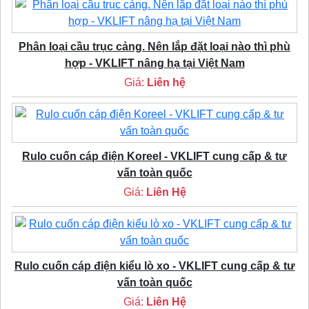
Phân loại cầu trục cảng. Nên lắp đặt loại nào thì phù
hợp - VKLIFT nâng hạ tại Việt Nam
Giá:
Liên hệ
Rulo cuốn cáp điện Koreel - VKLIFT cung cấp & tư
vấn toàn quốc
Giá:
Liên Hệ
Rulo cuốn cáp điện kiểu lò xo - VKLIFT cung cấp & tư
vấn toàn quốc
Giá:
Liên Hệ