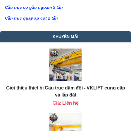
Cầu trục có gầu ngoạm 5 tấn
Cần trục quay áp cột 2 tấn
KHUYẾN MÃI
Giới thiệu thiết bị Cầu trục dầm đôi - VKLIFT cung cấp
và lắp đặt
Giá:
Liên hệ