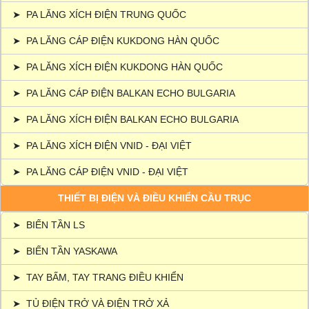
➤
PA LĂNG XÍCH ĐIỆN TRUNG QUỐC
➤
PA LĂNG CÁP ĐIỆN KUKDONG HÀN QUỐC
➤
PA LĂNG XÍCH ĐIỆN KUKDONG HÀN QUỐC
➤
PA LĂNG CÁP ĐIỆN BALKAN ECHO BULGARIA
➤
PA LĂNG XÍCH ĐIỆN BALKAN ECHO BULGARIA
➤
PA LĂNG XÍCH ĐIỆN VNID - ĐẠI VIỆT
➤
PA LĂNG CÁP ĐIỆN VNID - ĐẠI VIỆT
THIẾT BỊ ĐIỆN VÀ ĐIỀU KHIỂN CẦU TRỤC
➤
BIẾN TẦN LS
➤
BIẾN TẦN YASKAWA
➤
TAY BẤM, TAY TRANG ĐIỀU KHIỂN
➤
TỦ ĐIỆN TRỞ VÀ ĐIỆN TRỞ XẢ