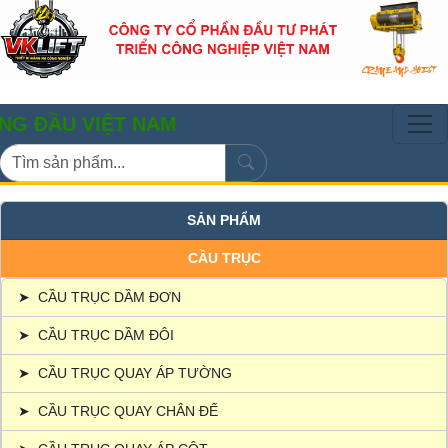
 VIỆT NAM
SẢN PHẨM
CẦU TRỤC
➤
CẦU TRỤC DẦM ĐƠN
➤
CẦU TRỤC DẦM ĐÔI
➤
CẦU TRỤC QUAY ÁP TƯỜNG
➤
CẦU TRỤC QUAY CHÂN ĐẾ