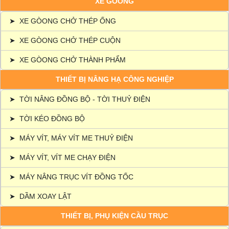
XE GÒONG
➤
XE GÒONG CHỞ THÉP ỐNG
➤
XE GÒONG CHỞ THÉP CUỘN
➤
XE GÒONG CHỞ THÀNH PHẨM
THIẾT BỊ NÂNG HẠ CÔNG NGHIỆP
➤
TỜI NÂNG ĐỒNG BỘ - TỜI THUỶ ĐIỆN
➤
TỜI KÉO ĐỒNG BỘ
➤
MÁY VÍT, MÁY VÍT ME THUỶ ĐIỆN
➤
MÁY VÍT, VÍT ME CHẠY ĐIỆN
➤
MÁY NÂNG TRỤC VÍT ĐỒNG TỐC
➤
DẦM XOAY LẬT
THIẾT BỊ, PHỤ KIỆN CẦU TRỤC