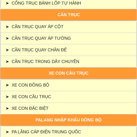
➤
CỔNG TRỤC BÁNH LỐP TỰ HÀNH
CẦN TRỤC
➤
CẦN TRỤC QUAY ÁP CỘT
➤
CẦN TRỤC QUAY ÁP TƯỜNG
➤
CẦN TRỤC QUAY CHÂN ĐẾ
➤
CẦN TRỤC TRONG DÂY CHUYỀN
XE CON CẦU TRỤC
➤
XE CON ĐỒNG BỘ
➤
XE CON CẦU TRỤC
➤
XE CON ĐẶC BIỆT
PALANG NHẬP KHẨU ĐỒNG BỘ
➤
PA LĂNG CÁP ĐIỆN TRUNG QUỐC