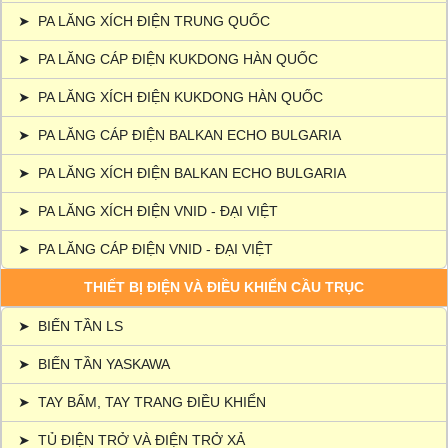
➤
PA LĂNG XÍCH ĐIỆN TRUNG QUỐC
➤
PA LĂNG CÁP ĐIỆN KUKDONG HÀN QUỐC
➤
PA LĂNG XÍCH ĐIỆN KUKDONG HÀN QUỐC
➤
PA LĂNG CÁP ĐIỆN BALKAN ECHO BULGARIA
➤
PA LĂNG XÍCH ĐIỆN BALKAN ECHO BULGARIA
➤
PA LĂNG XÍCH ĐIỆN VNID - ĐẠI VIỆT
➤
PA LĂNG CÁP ĐIỆN VNID - ĐẠI VIỆT
THIẾT BỊ ĐIỆN VÀ ĐIỀU KHIỂN CẦU TRỤC
➤
BIẾN TẦN LS
➤
BIẾN TẦN YASKAWA
➤
TAY BẤM, TAY TRANG ĐIỀU KHIỂN
➤
TỦ ĐIỆN TRỞ VÀ ĐIỆN TRỞ XẢ