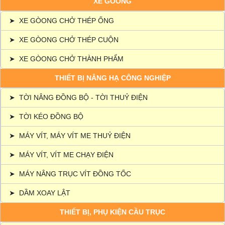
XE GÒONG
➤
XE GÒONG CHỞ THÉP ỐNG
➤
XE GÒONG CHỞ THÉP CUỘN
➤
XE GÒONG CHỞ THÀNH PHẨM
THIẾT BỊ NÂNG HẠ CÔNG NGHIỆP
➤
TỜI NÂNG ĐỒNG BỘ - TỜI THUỶ ĐIỆN
➤
TỜI KÉO ĐỒNG BỘ
➤
MÁY VÍT, MÁY VÍT ME THUỶ ĐIỆN
➤
MÁY VÍT, VÍT ME CHẠY ĐIỆN
➤
MÁY NÂNG TRỤC VÍT ĐỒNG TỐC
➤
DẦM XOAY LẬT
THIẾT BỊ, PHỤ KIỆN CẦU TRỤC