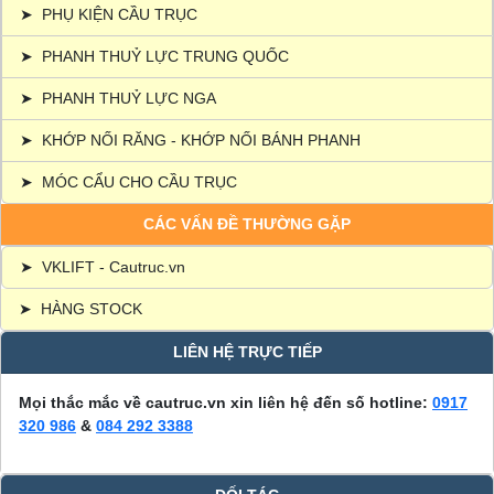
➤
PHỤ KIỆN CẦU TRỤC
➤
PHANH THUỶ LỰC TRUNG QUỐC
➤
PHANH THUỶ LỰC NGA
➤
KHỚP NỐI RĂNG - KHỚP NỐI BÁNH PHANH
➤
MÓC CẨU CHO CẦU TRỤC
CÁC VẤN ĐỀ THƯỜNG GẶP
➤
VKLIFT - Cautruc.vn
➤
HÀNG STOCK
LIÊN HỆ TRỰC TIẾP
Mọi thắc mắc về cautruc.vn xin liên hệ đến số hotline:
0917
320 986
&
084 292 3388