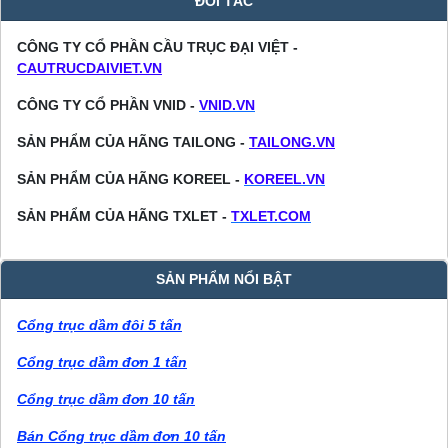
ĐỐI TÁC
CÔNG TY CỔ PHẦN CẦU TRỤC ĐẠI VIỆT -
CAUTRUCDAIVIET.VN
CÔNG TY CỔ PHẦN VNID -
VNID.VN
SẢN PHẨM CỦA HÃNG TAILONG -
TAILONG.VN
SẢN PHẨM CỦA HÃNG KOREEL -
KOREEL.VN
SẢN PHẨM CỦA HÃNG TXLET -
TXLET.COM
SẢN PHẨM NỔI BẬT
Cổng trục dầm đôi 5 tấn
Cổng trục dầm đơn 1 tấn
Cổng trục dầm đơn 10 tấn
Bán Cổng trục dầm đơn 10 tấn