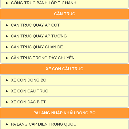
➤
CỔNG TRỤC BÁNH LỐP TỰ HÀNH
CẦN TRỤC
➤
CẦN TRỤC QUAY ÁP CỘT
➤
CẦN TRỤC QUAY ÁP TƯỜNG
➤
CẦN TRỤC QUAY CHÂN ĐẾ
➤
CẦN TRỤC TRONG DÂY CHUYỀN
XE CON CẦU TRỤC
➤
XE CON ĐỒNG BỘ
➤
XE CON CẦU TRỤC
➤
XE CON ĐẶC BIỆT
PALANG NHẬP KHẨU ĐỒNG BỘ
➤
PA LĂNG CÁP ĐIỆN TRUNG QUỐC