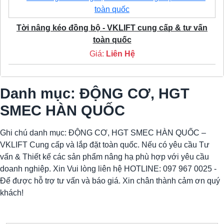
Tời nâng kéo đồng bộ - VKLIFT cung cấp & tư vấn
toàn quốc
Giá:
Liên Hệ
Danh mục: ĐỘNG CƠ, HGT
SMEC HÀN QUỐC
Ghi chú danh mục: ĐỘNG CƠ, HGT SMEC HÀN QUỐC –
VKLIFT Cung cấp và lắp đặt toàn quốc. Nếu có yêu cầu Tư
vấn & Thiết kế các sản phẩm nâng hạ phù hợp với yêu cầu
doanh nghiệp. Xin Vui lòng liên hệ HOTLINE: 097 967 0025 -
Để được hỗ trợ tư vấn và báo giá. Xin chân thành cảm ơn quý
khách!