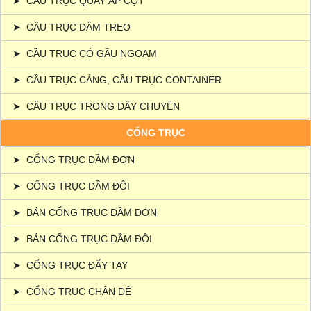
➤
CẦU TRỤC QUAY ÁP CỘT
➤
CẦU TRỤC DẦM TREO
➤
CẦU TRỤC CÓ GẦU NGOẠM
➤
CẦU TRỤC CẢNG, CẦU TRỤC CONTAINER
➤
CẦU TRỤC TRONG DÂY CHUYỀN
CỔNG TRỤC
➤
CỔNG TRỤC DẦM ĐƠN
➤
CỔNG TRỤC DẦM ĐÔI
➤
BÁN CỔNG TRỤC DẦM ĐƠN
➤
BÁN CỔNG TRỤC DẦM ĐÔI
➤
CỔNG TRỤC ĐẨY TAY
➤
CỔNG TRỤC CHÂN DÊ