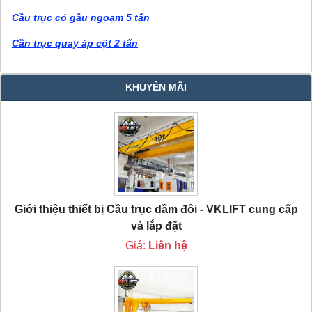
Cầu trục có gầu ngoạm 5 tấn
Cần trục quay áp cột 2 tấn
KHUYẾN MÃI
Giới thiệu thiết bị Cầu trục dầm đôi - VKLIFT cung cấp
và lắp đặt
Giá:
Liên hệ