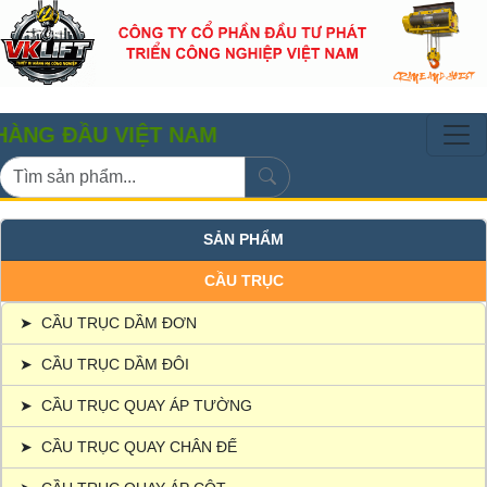
ẦU VIỆT NAM
SẢN PHẨM
CẦU TRỤC
➤
CẦU TRỤC DẦM ĐƠN
➤
CẦU TRỤC DẦM ĐÔI
➤
CẦU TRỤC QUAY ÁP TƯỜNG
➤
CẦU TRỤC QUAY CHÂN ĐẾ