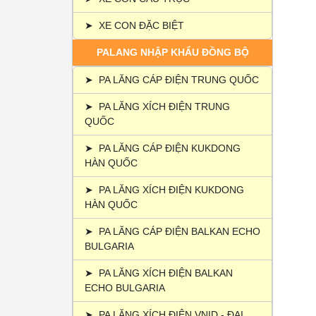
➤
XE CON ĐẶC BIỆT
PALANG NHẬP KHẨU ĐỒNG BỘ
➤
PA LĂNG CÁP ĐIỆN TRUNG QUỐC
➤
PA LĂNG XÍCH ĐIỆN TRUNG
QUỐC
➤
PA LĂNG CÁP ĐIỆN KUKDONG
HÀN QUỐC
➤
PA LĂNG XÍCH ĐIỆN KUKDONG
HÀN QUỐC
➤
PA LĂNG CÁP ĐIỆN BALKAN ECHO
BULGARIA
➤
PA LĂNG XÍCH ĐIỆN BALKAN
ECHO BULGARIA
➤
PA LĂNG XÍCH ĐIỆN VNID - ĐẠI