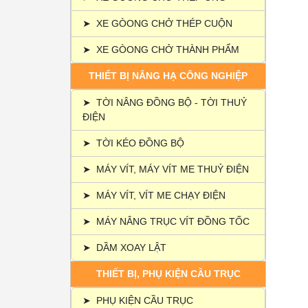
➤
XE GÒONG CHỞ THÉP CUỘN
➤
XE GÒONG CHỞ THÀNH PHẨM
THIẾT BỊ NÂNG HẠ CÔNG NGHIỆP
➤
TỜI NÂNG ĐỒNG BỘ - TỜI THUỶ
ĐIỆN
➤
TỜI KÉO ĐỒNG BỘ
➤
MÁY VÍT, MÁY VÍT ME THUỶ ĐIỆN
➤
MÁY VÍT, VÍT ME CHẠY ĐIỆN
➤
MÁY NÂNG TRỤC VÍT ĐỒNG TỐC
➤
DẦM XOAY LẬT
THIẾT BỊ, PHỤ KIỆN CẦU TRỤC
➤
PHỤ KIỆN CẦU TRỤC