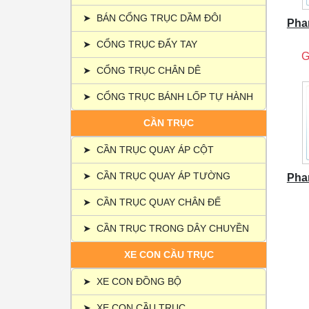
➤
BÁN CỔNG TRỤC DẦM ĐÔI
Pha
➤
CỔNG TRỤC ĐẨY TAY
G
➤
CỔNG TRỤC CHÂN DÊ
➤
CỔNG TRỤC BÁNH LỐP TỰ HÀNH
CẦN TRỤC
➤
CẦN TRỤC QUAY ÁP CỘT
➤
CẦN TRỤC QUAY ÁP TƯỜNG
Pha
➤
CẦN TRỤC QUAY CHÂN ĐẾ
➤
CẦN TRỤC TRONG DÂY CHUYỀN
XE CON CẦU TRỤC
➤
XE CON ĐỒNG BỘ
➤
XE CON CẦU TRỤC