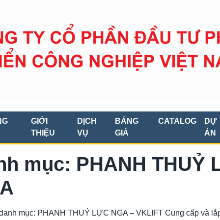
NG
GIỚI
DỊCH
BẢNG
CATALOG
DỰ
THIỆU
VỤ
GIÁ
ÁN
nh mục: PHANH THUỶ 
A
 danh mục: PHANH THUỶ LỰC NGA – VKLIFT Cung cấp và lắp 