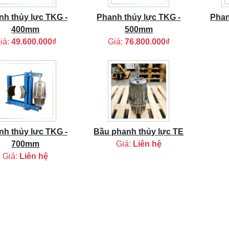
nh thủy lực TKG -
Phanh thủy lực TKG -
Phan
400mm
500mm
iá:
49.600.000₫
Giá:
76.800.000₫
nh thủy lực TKG -
Bầu phanh thủy lực TE
700mm
Giá:
Liên hệ
Giá:
Liên hệ