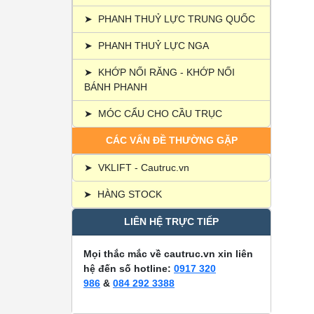
➤
PHANH THUỶ LỰC TRUNG QUỐC
➤
PHANH THUỶ LỰC NGA
➤
KHỚP NỐI RĂNG - KHỚP NỐI
BÁNH PHANH
➤
MÓC CẨU CHO CẦU TRỤC
CÁC VẤN ĐỀ THƯỜNG GẶP
➤
VKLIFT - Cautruc.vn
➤
HÀNG STOCK
LIÊN HỆ TRỰC TIẾP
Mọi thắc mắc về cautruc.vn xin liên
hệ đến số hotline:
0917 320
986
&
084 292 3388