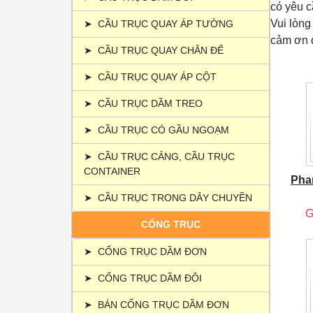
có yêu c
Vui lòng
➤
CẦU TRỤC QUAY ÁP TƯỜNG
cảm ơn 
➤
CẦU TRỤC QUAY CHÂN ĐẾ
➤
CẦU TRỤC QUAY ÁP CỘT
➤
CẦU TRỤC DẦM TREO
➤
CẦU TRỤC CÓ GẦU NGOẠM
➤
CẦU TRỤC CẢNG, CẦU TRỤC
CONTAINER
Pha
➤
CẦU TRỤC TRONG DÂY CHUYỀN
G
CỔNG TRỤC
➤
CỔNG TRỤC DẦM ĐƠN
➤
CỔNG TRỤC DẦM ĐÔI
➤
BÁN CỔNG TRỤC DẦM ĐƠN