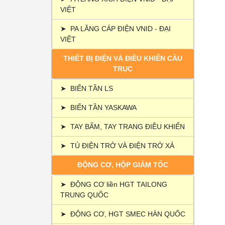
VIỆT
➤
PA LĂNG CÁP ĐIỆN VNID - ĐẠI
VIỆT
THIẾT BỊ ĐIỆN VÀ ĐIỀU KHIỂN CẦU
TRỤC
➤
BIẾN TẦN LS
➤
BIẾN TẦN YASKAWA
➤
TAY BẤM, TAY TRANG ĐIỀU KHIỂN
➤
TỦ ĐIỆN TRỞ VÀ ĐIỆN TRỞ XẢ
ĐỘNG CƠ, HỘP GIẢM TỐC
➤
ĐỘNG CƠ liền HGT TAILONG
TRUNG QUỐC
➤
ĐỘNG CƠ, HGT SMEC HÀN QUỐC