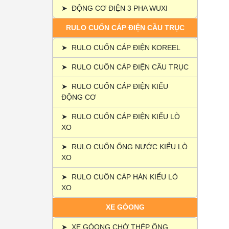
➤
ĐỘNG CƠ ĐIỆN 3 PHA WUXI
RULO CUỐN CÁP ĐIỆN CẦU TRỤC
➤
RULO CUỐN CÁP ĐIỆN KOREEL
➤
RULO CUỐN CÁP ĐIỆN CẦU TRỤC
➤
RULO CUỐN CÁP ĐIỆN KIỂU
ĐỘNG CƠ
➤
RULO CUỐN CÁP ĐIỆN KIỂU LÒ
XO
➤
RULO CUỐN ỐNG NƯỚC KIỂU LÒ
XO
➤
RULO CUỐN CÁP HÀN KIỂU LÒ
XO
XE GÒONG
➤
XE GÒONG CHỞ THÉP ỐNG