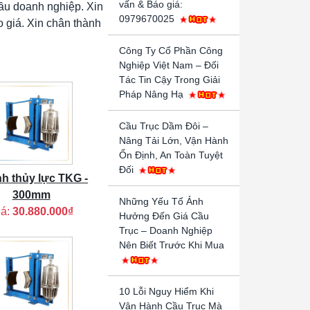
vấn & Báo giá:
ầu doanh nghiệp. Xin
0979670025
 giá. Xin chân thành
Công Ty Cổ Phần Công
Nghiệp Việt Nam – Đối
Tác Tin Cậy Trong Giải
Pháp Nâng Hạ
Cầu Trục Dầm Đôi –
Nâng Tải Lớn, Vận Hành
Ổn Định, An Toàn Tuyệt
Đối
h thủy lực TKG -
300mm
Những Yếu Tố Ảnh
iá:
30.880.000₫
Hưởng Đến Giá Cầu
Trục – Doanh Nghiệp
Nên Biết Trước Khi Mua
10 Lỗi Nguy Hiểm Khi
Vận Hành Cầu Trục Mà