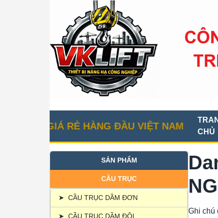
TRA
ỤC GIÁ RẺ HÀNG ĐẦU VIỆT NAM
CHỦ
Da
SẢN PHẨM
CẦU TRỤC
NG
➤
CẦU TRỤC DẦM ĐƠN
Ghi chú
➤
CẦU TRỤC DẦM ĐÔI