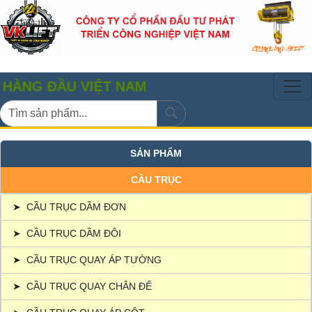
ĐẦU VIỆT NAM
SẢN PHẨM
CẦU TRỤC
➤
CẦU TRỤC DẦM ĐƠN
➤
CẦU TRỤC DẦM ĐÔI
➤
CẦU TRỤC QUAY ÁP TƯỜNG
➤
CẦU TRỤC QUAY CHÂN ĐẾ