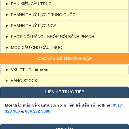
➤
PHỤ KIỆN CẦU TRỤC
➤
PHANH THUỶ LỰC TRUNG QUỐC
➤
PHANH THUỶ LỰC NGA
➤
KHỚP NỐI RĂNG - KHỚP NỐI BÁNH PHANH
➤
MÓC CẨU CHO CẦU TRỤC
CÁC VẤN ĐỀ THƯỜNG GẶP
➤
VKLIFT - Cautruc.vn
➤
HÀNG STOCK
LIÊN HỆ TRỰC TIẾP
Mọi thắc mắc về cautruc.vn xin liên hệ đến số hotline:
0917
320 986
&
084 292 3388