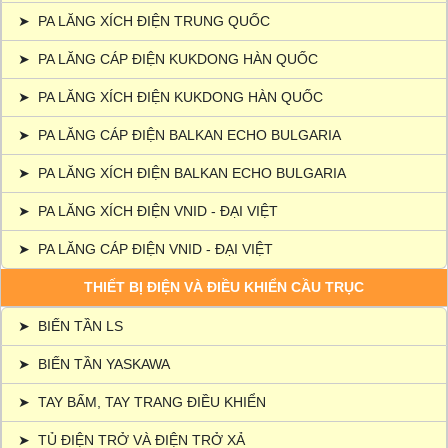
➤
PA LĂNG XÍCH ĐIỆN TRUNG QUỐC
➤
PA LĂNG CÁP ĐIỆN KUKDONG HÀN QUỐC
➤
PA LĂNG XÍCH ĐIỆN KUKDONG HÀN QUỐC
➤
PA LĂNG CÁP ĐIỆN BALKAN ECHO BULGARIA
➤
PA LĂNG XÍCH ĐIỆN BALKAN ECHO BULGARIA
➤
PA LĂNG XÍCH ĐIỆN VNID - ĐẠI VIỆT
➤
PA LĂNG CÁP ĐIỆN VNID - ĐẠI VIỆT
THIẾT BỊ ĐIỆN VÀ ĐIỀU KHIỂN CẦU TRỤC
➤
BIẾN TẦN LS
➤
BIẾN TẦN YASKAWA
➤
TAY BẤM, TAY TRANG ĐIỀU KHIỂN
➤
TỦ ĐIỆN TRỞ VÀ ĐIỆN TRỞ XẢ