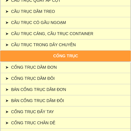
➤
CẦU TRỤC QUAY ÁP CỘT
➤
CẦU TRỤC DẦM TREO
➤
CẦU TRỤC CÓ GẦU NGOẠM
➤
CẦU TRỤC CẢNG, CẦU TRỤC CONTAINER
➤
CẦU TRỤC TRONG DÂY CHUYỀN
CỔNG TRỤC
➤
CỔNG TRỤC DẦM ĐƠN
➤
CỔNG TRỤC DẦM ĐÔI
➤
BÁN CỔNG TRỤC DẦM ĐƠN
➤
BÁN CỔNG TRỤC DẦM ĐÔI
➤
CỔNG TRỤC ĐẨY TAY
➤
CỔNG TRỤC CHÂN DÊ