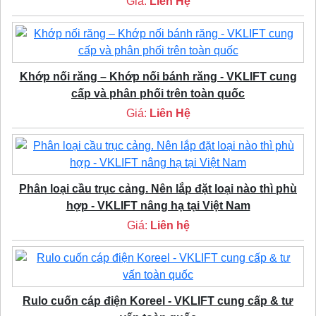
Giá:
Liên Hệ
Khớp nối răng – Khớp nối bánh răng - VKLIFT cung
cấp và phân phối trên toàn quốc
Giá:
Liên Hệ
Phân loại cầu trục cảng. Nên lắp đặt loại nào thì phù
hợp - VKLIFT nâng hạ tại Việt Nam
Giá:
Liên hệ
Rulo cuốn cáp điện Koreel - VKLIFT cung cấp & tư