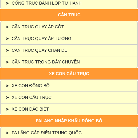
➤
CỔNG TRỤC BÁNH LỐP TỰ HÀNH
CẦN TRỤC
➤
CẦN TRỤC QUAY ÁP CỘT
➤
CẦN TRỤC QUAY ÁP TƯỜNG
➤
CẦN TRỤC QUAY CHÂN ĐẾ
➤
CẦN TRỤC TRONG DÂY CHUYỀN
XE CON CẦU TRỤC
➤
XE CON ĐỒNG BỘ
➤
XE CON CẦU TRỤC
➤
XE CON ĐẶC BIỆT
PALANG NHẬP KHẨU ĐỒNG BỘ
➤
PA LĂNG CÁP ĐIỆN TRUNG QUỐC