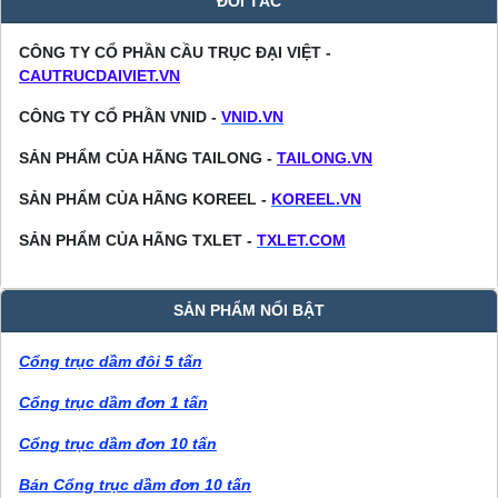
ĐỐI TÁC
CÔNG TY CỔ PHẦN CẦU TRỤC ĐẠI VIỆT -
CAUTRUCDAIVIET.VN
CÔNG TY CỔ PHẦN VNID -
VNID.VN
SẢN PHẨM CỦA HÃNG TAILONG -
TAILONG.VN
SẢN PHẨM CỦA HÃNG KOREEL -
KOREEL.VN
SẢN PHẨM CỦA HÃNG TXLET -
TXLET.COM
SẢN PHẨM NỔI BẬT
Cổng trục dầm đôi 5 tấn
Cổng trục dầm đơn 1 tấn
Cổng trục dầm đơn 10 tấn
Bán Cổng trục dầm đơn 10 tấn