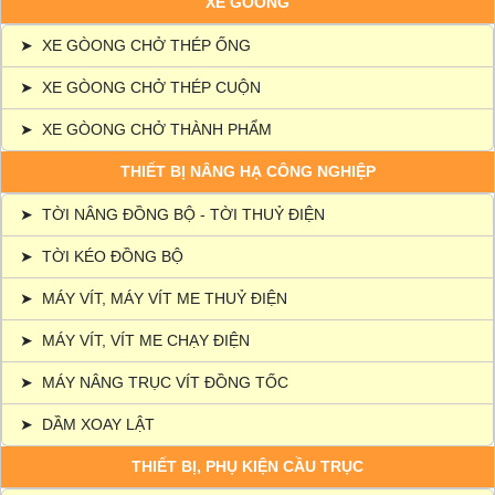
XE GÒONG
➤
XE GÒONG CHỞ THÉP ỐNG
➤
XE GÒONG CHỞ THÉP CUỘN
➤
XE GÒONG CHỞ THÀNH PHẨM
THIẾT BỊ NÂNG HẠ CÔNG NGHIỆP
➤
TỜI NÂNG ĐỒNG BỘ - TỜI THUỶ ĐIỆN
➤
TỜI KÉO ĐỒNG BỘ
➤
MÁY VÍT, MÁY VÍT ME THUỶ ĐIỆN
➤
MÁY VÍT, VÍT ME CHẠY ĐIỆN
➤
MÁY NÂNG TRỤC VÍT ĐỒNG TỐC
➤
DẦM XOAY LẬT
THIẾT BỊ, PHỤ KIỆN CẦU TRỤC