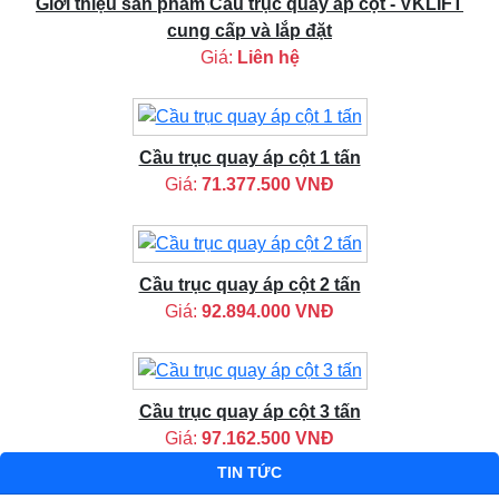
Giới thiệu sản phẩm Cầu trục quay áp cột - VKLIFT
cung cấp và lắp đặt
Giá:
Liên hệ
Cầu trục quay áp cột 1 tấn
Giá:
71.377.500 VNĐ
Cầu trục quay áp cột 2 tấn
Giá:
92.894.000 VNĐ
Cầu trục quay áp cột 3 tấn
Giá:
97.162.500 VNĐ
TIN TỨC