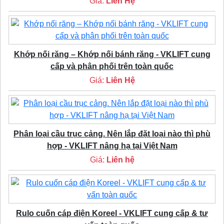
Giá:
Liên Hệ
Khớp nối răng – Khớp nối bánh răng - VKLIFT cung
cấp và phân phối trên toàn quốc
Giá:
Liên Hệ
Phân loại cầu trục cảng. Nên lắp đặt loại nào thì phù
hợp - VKLIFT nâng hạ tại Việt Nam
Giá:
Liên hệ
Rulo cuốn cáp điện Koreel - VKLIFT cung cấp & tư