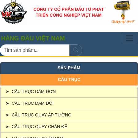
ĐẦU VIỆT NAM
SẢN PHẨM
CẦU TRỤC
➤
CẦU TRỤC DẦM ĐƠN
➤
CẦU TRỤC DẦM ĐÔI
➤
CẦU TRỤC QUAY ÁP TƯỜNG
➤
CẦU TRỤC QUAY CHÂN ĐẾ