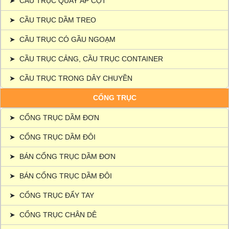
➤
CẦU TRỤC QUAY ÁP CỘT
➤
CẦU TRỤC DẦM TREO
➤
CẦU TRỤC CÓ GẦU NGOẠM
➤
CẦU TRỤC CẢNG, CẦU TRỤC CONTAINER
➤
CẦU TRỤC TRONG DÂY CHUYỀN
CỔNG TRỤC
➤
CỔNG TRỤC DẦM ĐƠN
➤
CỔNG TRỤC DẦM ĐÔI
➤
BÁN CỔNG TRỤC DẦM ĐƠN
➤
BÁN CỔNG TRỤC DẦM ĐÔI
➤
CỔNG TRỤC ĐẨY TAY
➤
CỔNG TRỤC CHÂN DÊ