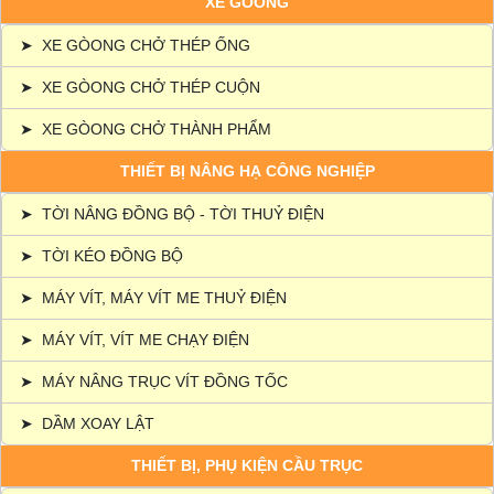
XE GÒONG
➤
XE GÒONG CHỞ THÉP ỐNG
➤
XE GÒONG CHỞ THÉP CUỘN
➤
XE GÒONG CHỞ THÀNH PHẨM
THIẾT BỊ NÂNG HẠ CÔNG NGHIỆP
➤
TỜI NÂNG ĐỒNG BỘ - TỜI THUỶ ĐIỆN
➤
TỜI KÉO ĐỒNG BỘ
➤
MÁY VÍT, MÁY VÍT ME THUỶ ĐIỆN
➤
MÁY VÍT, VÍT ME CHẠY ĐIỆN
➤
MÁY NÂNG TRỤC VÍT ĐỒNG TỐC
➤
DẦM XOAY LẬT
THIẾT BỊ, PHỤ KIỆN CẦU TRỤC