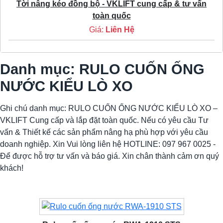
Tời nâng kéo đồng bộ - VKLIFT cung cấp & tư vấn
toàn quốc
Giá:
Liên Hệ
Danh mục: RULO CUỐN ỐNG
NƯỚC KIỂU LÒ XO
Ghi chú danh mục: RULO CUỐN ỐNG NƯỚC KIỂU LÒ XO –
VKLIFT Cung cấp và lắp đặt toàn quốc. Nếu có yêu cầu Tư
vấn & Thiết kế các sản phẩm nâng hạ phù hợp với yêu cầu
doanh nghiệp. Xin Vui lòng liên hệ HOTLINE: 097 967 0025 -
Để được hỗ trợ tư vấn và báo giá. Xin chân thành cảm ơn quý
khách!