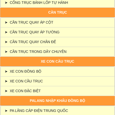
➤
CỔNG TRỤC BÁNH LỐP TỰ HÀNH
CẦN TRỤC
➤
CẦN TRỤC QUAY ÁP CỘT
➤
CẦN TRỤC QUAY ÁP TƯỜNG
➤
CẦN TRỤC QUAY CHÂN ĐẾ
➤
CẦN TRỤC TRONG DÂY CHUYỀN
XE CON CẦU TRỤC
➤
XE CON ĐỒNG BỘ
➤
XE CON CẦU TRỤC
➤
XE CON ĐẶC BIỆT
PALANG NHẬP KHẨU ĐỒNG BỘ
➤
PA LĂNG CÁP ĐIỆN TRUNG QUỐC