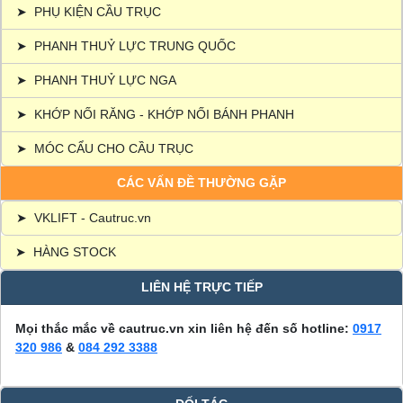
➤
PHỤ KIỆN CẦU TRỤC
➤
PHANH THUỶ LỰC TRUNG QUỐC
➤
PHANH THUỶ LỰC NGA
➤
KHỚP NỐI RĂNG - KHỚP NỐI BÁNH PHANH
➤
MÓC CẨU CHO CẦU TRỤC
CÁC VẤN ĐỀ THƯỜNG GẶP
➤
VKLIFT - Cautruc.vn
➤
HÀNG STOCK
LIÊN HỆ TRỰC TIẾP
Mọi thắc mắc về cautruc.vn xin liên hệ đến số hotline:
0917
320 986
&
084 292 3388