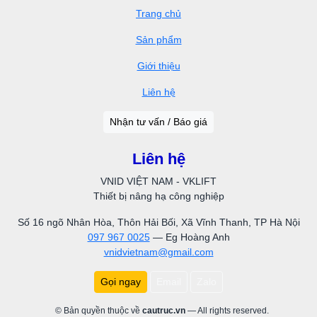
Trang chủ
Sản phẩm
Giới thiệu
Liên hệ
Nhận tư vấn / Báo giá
Liên hệ
VNID VIỆT NAM - VKLIFT
Thiết bị nâng hạ công nghiệp
Số 16 ngõ Nhân Hòa, Thôn Hải Bối, Xã Vĩnh Thanh, TP Hà Nội
097 967 0025
— Eg Hoàng Anh
vnidvietnam@gmail.com
Gọi ngay
Email
Zalo
© Bản quyền thuộc về
cautruc.vn
— All rights reserved.