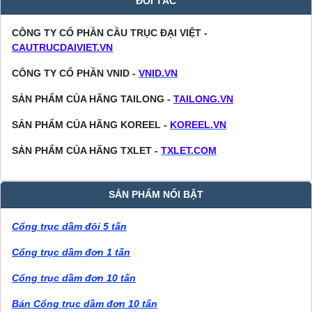
ĐỐI TÁC
CÔNG TY CỔ PHẦN CẦU TRỤC ĐẠI VIỆT -
CAUTRUCDAIVIET.VN
CÔNG TY CỔ PHẦN VNID -
VNID.VN
SẢN PHẨM CỦA HÃNG TAILONG -
TAILONG.VN
SẢN PHẨM CỦA HÃNG KOREEL -
KOREEL.VN
SẢN PHẨM CỦA HÃNG TXLET -
TXLET.COM
SẢN PHẨM NỔI BẬT
Cổng trục dầm đôi 5 tấn
Cổng trục dầm đơn 1 tấn
Cổng trục dầm đơn 10 tấn
Bán Cổng trục dầm đơn 10 tấn