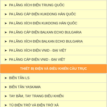
➤
PA LĂNG XÍCH ĐIỆN TRUNG QUỐC
➤
PA LĂNG CÁP ĐIỆN KUKDONG HÀN QUỐC
➤
PA LĂNG XÍCH ĐIỆN KUKDONG HÀN QUỐC
➤
PA LĂNG CÁP ĐIỆN BALKAN ECHO BULGARIA
➤
PA LĂNG XÍCH ĐIỆN BALKAN ECHO BULGARIA
➤
PA LĂNG XÍCH ĐIỆN VNID - ĐẠI VIỆT
➤
PA LĂNG CÁP ĐIỆN VNID - ĐẠI VIỆT
THIẾT BỊ ĐIỆN VÀ ĐIỀU KHIỂN CẦU TRỤC
➤
BIẾN TẦN LS
➤
BIẾN TẦN YASKAWA
➤
TAY BẤM, TAY TRANG ĐIỀU KHIỂN
➤
TỦ ĐIỆN TRỞ VÀ ĐIỆN TRỞ XẢ