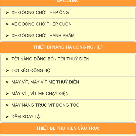
XE GÒONG
➤
XE GÒONG CHỞ THÉP ỐNG
➤
XE GÒONG CHỞ THÉP CUỘN
➤
XE GÒONG CHỞ THÀNH PHẨM
THIẾT BỊ NÂNG HẠ CÔNG NGHIỆP
➤
TỜI NÂNG ĐỒNG BỘ - TỜI THUỶ ĐIỆN
➤
TỜI KÉO ĐỒNG BỘ
➤
MÁY VÍT, MÁY VÍT ME THUỶ ĐIỆN
➤
MÁY VÍT, VÍT ME CHẠY ĐIỆN
➤
MÁY NÂNG TRỤC VÍT ĐỒNG TỐC
➤
DẦM XOAY LẬT
THIẾT BỊ, PHỤ KIỆN CẦU TRỤC