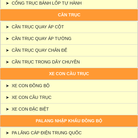
➤
CỔNG TRỤC BÁNH LỐP TỰ HÀNH
CẦN TRỤC
➤
CẦN TRỤC QUAY ÁP CỘT
➤
CẦN TRỤC QUAY ÁP TƯỜNG
➤
CẦN TRỤC QUAY CHÂN ĐẾ
➤
CẦN TRỤC TRONG DÂY CHUYỀN
XE CON CẦU TRỤC
➤
XE CON ĐỒNG BỘ
➤
XE CON CẦU TRỤC
➤
XE CON ĐẶC BIỆT
PALANG NHẬP KHẨU ĐỒNG BỘ
➤
PA LĂNG CÁP ĐIỆN TRUNG QUỐC