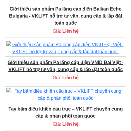
Giới thiệu sản phẩm Pa lăng cáp điện Balkan Echo
Bulgaria - VKLIFT hỗ trợ tư vấn, cung cấp & lắp đặt
toàn quốc
Giá:
Liên hệ
Giới thiệu sản phẩm Pa lăng cáp điện VNID Đại Việt -
VKLIFT hỗ trợ tư vấn, cung cấp & lắp đặt toàn quốc
Giá:
Liên hệ
Tay bấm điều khiển cầu trục – VKLIFT chuyên cung
cấp & phân phối toàn quốc
Giá:
Liên hệ