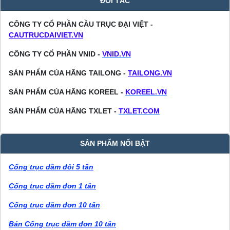
ĐỐI TÁC
CÔNG TY CỔ PHẦN CẦU TRỤC ĐẠI VIỆT -
CAUTRUCDAIVIET.VN
CÔNG TY CỔ PHẦN VNID -
VNID.VN
SẢN PHẨM CỦA HÃNG TAILONG -
TAILONG.VN
SẢN PHẨM CỦA HÃNG KOREEL -
KOREEL.VN
SẢN PHẨM CỦA HÃNG TXLET -
TXLET.COM
SẢN PHẨM NỔI BẬT
Cổng trục dầm đôi 5 tấn
Cổng trục dầm đơn 1 tấn
Cổng trục dầm đơn 10 tấn
Bán Cổng trục dầm đơn 10 tấn