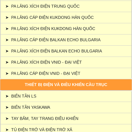
➤
PA LĂNG XÍCH ĐIỆN TRUNG QUỐC
➤
PA LĂNG CÁP ĐIỆN KUKDONG HÀN QUỐC
➤
PA LĂNG XÍCH ĐIỆN KUKDONG HÀN QUỐC
➤
PA LĂNG CÁP ĐIỆN BALKAN ECHO BULGARIA
➤
PA LĂNG XÍCH ĐIỆN BALKAN ECHO BULGARIA
➤
PA LĂNG XÍCH ĐIỆN VNID - ĐẠI VIỆT
➤
PA LĂNG CÁP ĐIỆN VNID - ĐẠI VIỆT
THIẾT BỊ ĐIỆN VÀ ĐIỀU KHIỂN CẦU TRỤC
➤
BIẾN TẦN LS
➤
BIẾN TẦN YASKAWA
➤
TAY BẤM, TAY TRANG ĐIỀU KHIỂN
➤
TỦ ĐIỆN TRỞ VÀ ĐIỆN TRỞ XẢ