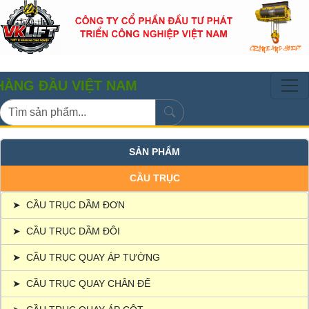
ĐẦU VIỆT NAM
SẢN PHẨM
CẦU TRỤC
➤
CẦU TRỤC DẦM ĐƠN
➤
CẦU TRỤC DẦM ĐÔI
➤
CẦU TRỤC QUAY ÁP TƯỜNG
➤
CẦU TRỤC QUAY CHÂN ĐẾ