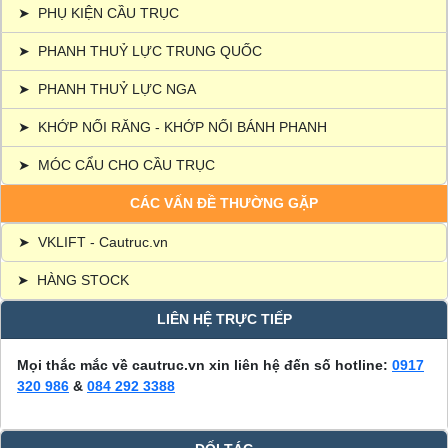
➤
PHỤ KIỆN CẦU TRỤC
➤
PHANH THUỶ LỰC TRUNG QUỐC
➤
PHANH THUỶ LỰC NGA
➤
KHỚP NỐI RĂNG - KHỚP NỐI BÁNH PHANH
➤
MÓC CẨU CHO CẦU TRỤC
CÁC VẤN ĐỀ THƯỜNG GẶP
➤
VKLIFT - Cautruc.vn
➤
HÀNG STOCK
LIÊN HỆ TRỰC TIẾP
Mọi thắc mắc về cautruc.vn xin liên hệ đến số hotline:
0917
320 986
&
084 292 3388