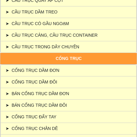
➤
CẦU TRỤC QUAY ÁP CỘT
➤
CẦU TRỤC DẦM TREO
➤
CẦU TRỤC CÓ GẦU NGOẠM
➤
CẦU TRỤC CẢNG, CẦU TRỤC CONTAINER
➤
CẦU TRỤC TRONG DÂY CHUYỀN
CỔNG TRỤC
➤
CỔNG TRỤC DẦM ĐƠN
➤
CỔNG TRỤC DẦM ĐÔI
➤
BÁN CỔNG TRỤC DẦM ĐƠN
➤
BÁN CỔNG TRỤC DẦM ĐÔI
➤
CỔNG TRỤC ĐẨY TAY
➤
CỔNG TRỤC CHÂN DÊ