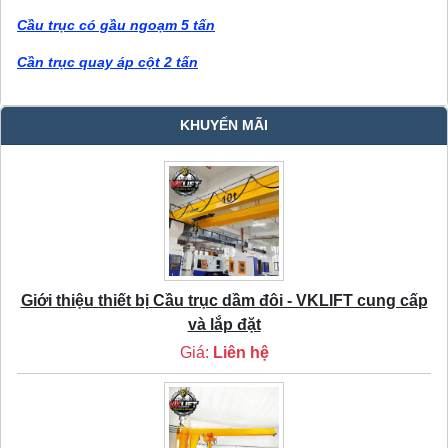
Cầu trục có gầu ngoạm 5 tấn
Cần trục quay áp cột 2 tấn
KHUYẾN MÃI
Giới thiệu thiết bị Cầu trục dầm đôi - VKLIFT cung cấp
và lắp đặt
Giá:
Liên hệ