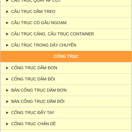
➤
CẦU TRỤC QUAY ÁP CỘT
➤
CẦU TRỤC DẦM TREO
➤
CẦU TRỤC CÓ GẦU NGOẠM
➤
CẦU TRỤC CẢNG, CẦU TRỤC CONTAINER
➤
CẦU TRỤC TRONG DÂY CHUYỀN
CỔNG TRỤC
➤
CỔNG TRỤC DẦM ĐƠN
➤
CỔNG TRỤC DẦM ĐÔI
➤
BÁN CỔNG TRỤC DẦM ĐƠN
➤
BÁN CỔNG TRỤC DẦM ĐÔI
➤
CỔNG TRỤC ĐẨY TAY
➤
CỔNG TRỤC CHÂN DÊ