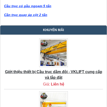
Cầu trục có gầu ngoạm 5 tấn
Cần trục quay áp cột 2 tấn
KHUYẾN MÃI
Giới thiệu thiết bị Cầu trục dầm đôi - VKLIFT cung cấp
và lắp đặt
Giá:
Liên hệ