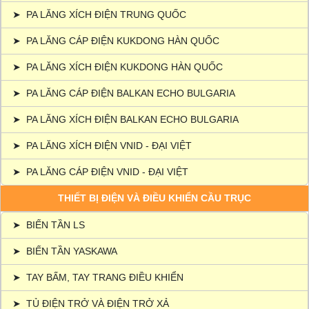
➤
PA LĂNG XÍCH ĐIỆN TRUNG QUỐC
➤
PA LĂNG CÁP ĐIỆN KUKDONG HÀN QUỐC
➤
PA LĂNG XÍCH ĐIỆN KUKDONG HÀN QUỐC
➤
PA LĂNG CÁP ĐIỆN BALKAN ECHO BULGARIA
➤
PA LĂNG XÍCH ĐIỆN BALKAN ECHO BULGARIA
➤
PA LĂNG XÍCH ĐIỆN VNID - ĐẠI VIỆT
➤
PA LĂNG CÁP ĐIỆN VNID - ĐẠI VIỆT
THIẾT BỊ ĐIỆN VÀ ĐIỀU KHIỂN CẦU TRỤC
➤
BIẾN TẦN LS
➤
BIẾN TẦN YASKAWA
➤
TAY BẤM, TAY TRANG ĐIỀU KHIỂN
➤
TỦ ĐIỆN TRỞ VÀ ĐIỆN TRỞ XẢ