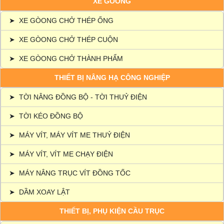
XE GÒONG
➤
XE GÒONG CHỞ THÉP ỐNG
➤
XE GÒONG CHỞ THÉP CUỘN
➤
XE GÒONG CHỞ THÀNH PHẨM
THIẾT BỊ NÂNG HẠ CÔNG NGHIỆP
➤
TỜI NÂNG ĐỒNG BỘ - TỜI THUỶ ĐIỆN
➤
TỜI KÉO ĐỒNG BỘ
➤
MÁY VÍT, MÁY VÍT ME THUỶ ĐIỆN
➤
MÁY VÍT, VÍT ME CHẠY ĐIỆN
➤
MÁY NÂNG TRỤC VÍT ĐỒNG TỐC
➤
DẦM XOAY LẬT
THIẾT BỊ, PHỤ KIỆN CẦU TRỤC