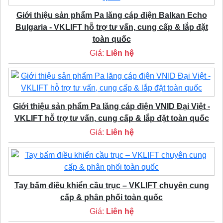
Giới thiệu sản phẩm Pa lăng cáp điện Balkan Echo
Bulgaria - VKLIFT hỗ trợ tư vấn, cung cấp & lắp đặt
toàn quốc
Giá:
Liên hệ
Giới thiệu sản phẩm Pa lăng cáp điện VNID Đại Việt -
VKLIFT hỗ trợ tư vấn, cung cấp & lắp đặt toàn quốc
Giá:
Liên hệ
Tay bấm điều khiển cầu trục – VKLIFT chuyên cung
cấp & phân phối toàn quốc
Giá:
Liên hệ