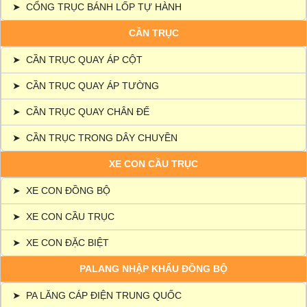
➤
CỔNG TRỤC BÁNH LỐP TỰ HÀNH
CẦN TRỤC
➤
CẦN TRỤC QUAY ÁP CỘT
➤
CẦN TRỤC QUAY ÁP TƯỜNG
➤
CẦN TRỤC QUAY CHÂN ĐẾ
➤
CẦN TRỤC TRONG DÂY CHUYỀN
XE CON CẦU TRỤC
➤
XE CON ĐỒNG BỘ
➤
XE CON CẦU TRỤC
➤
XE CON ĐẶC BIỆT
PALANG NHẬP KHẨU ĐỒNG BỘ
➤
PA LĂNG CÁP ĐIỆN TRUNG QUỐC