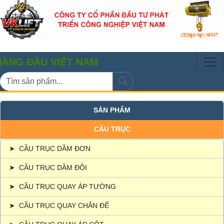
U VIỆT NAM
SẢN PHẨM
CẦU TRỤC
➤
CẦU TRỤC DẦM ĐƠN
➤
CẦU TRỤC DẦM ĐÔI
➤
CẦU TRỤC QUAY ÁP TƯỜNG
➤
CẦU TRỤC QUAY CHÂN ĐẾ