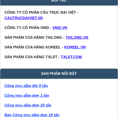
ĐỐI TÁC
CÔNG TY CỔ PHẦN CẦU TRỤC ĐẠI VIỆT -
CAUTRUCDAIVIET.VN
CÔNG TY CỔ PHẦN VNID -
VNID.VN
SẢN PHẨM CỦA HÃNG TAILONG -
TAILONG.VN
SẢN PHẨM CỦA HÃNG KOREEL -
KOREEL.VN
SẢN PHẨM CỦA HÃNG TXLET -
TXLET.COM
SẢN PHẨM NỔI BẬT
Cổng trục dầm đôi 5 tấn
Cổng trục dầm đơn 1 tấn
Cổng trục dầm đơn 10 tấn
Bán Cổng trục dầm đơn 10 tấn