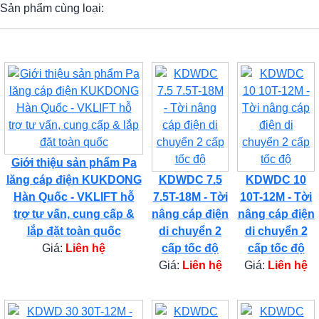
Sản phẩm cùng loại:
Giới thiệu sản phẩm Pa
lăng cáp điện KUKDONG
KDWDC 7.5
KDWDC 10
Hàn Quốc - VKLIFT hỗ
7.5T-18M - Tời
10T-12M - Tời
trợ tư vấn, cung cấp &
nâng cáp điện
nâng cáp điện
lắp đặt toàn quốc
di chuyển 2
di chuyển 2
Giá:
Liên hệ
cấp tốc độ
cấp tốc độ
Giá:
Liên hệ
Giá:
Liên hệ