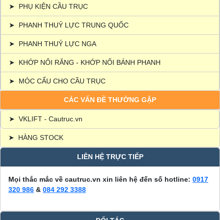
➤
PHỤ KIỆN CẦU TRỤC
➤
PHANH THUỶ LỰC TRUNG QUỐC
➤
PHANH THUỶ LỰC NGA
➤
KHỚP NỐI RĂNG - KHỚP NỐI BÁNH PHANH
➤
MÓC CẨU CHO CẦU TRỤC
CÁC VẤN ĐỀ THƯỜNG GẶP
➤
VKLIFT - Cautruc.vn
➤
HÀNG STOCK
LIÊN HỆ TRỰC TIẾP
Mọi thắc mắc về cautruc.vn xin liên hệ đến số hotline:
0917
320 986
&
084 292 3388