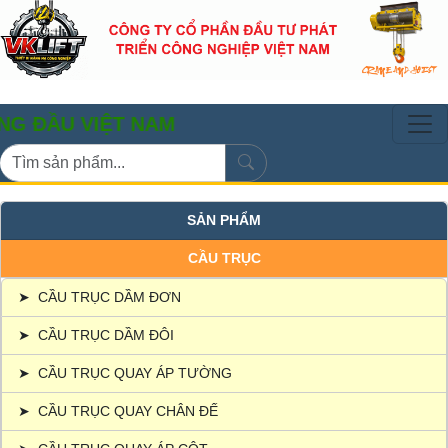
 VIỆT NAM
SẢN PHẨM
CẦU TRỤC
➤
CẦU TRỤC DẦM ĐƠN
➤
CẦU TRỤC DẦM ĐÔI
➤
CẦU TRỤC QUAY ÁP TƯỜNG
➤
CẦU TRỤC QUAY CHÂN ĐẾ