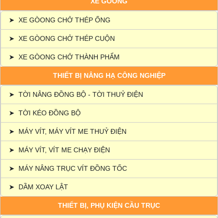
XE GÒONG
➤
XE GÒONG CHỞ THÉP ỐNG
➤
XE GÒONG CHỞ THÉP CUỘN
➤
XE GÒONG CHỞ THÀNH PHẨM
THIẾT BỊ NÂNG HẠ CÔNG NGHIỆP
➤
TỜI NÂNG ĐỒNG BỘ - TỜI THUỶ ĐIỆN
➤
TỜI KÉO ĐỒNG BỘ
➤
MÁY VÍT, MÁY VÍT ME THUỶ ĐIỆN
➤
MÁY VÍT, VÍT ME CHẠY ĐIỆN
➤
MÁY NÂNG TRỤC VÍT ĐỒNG TỐC
➤
DẦM XOAY LẬT
THIẾT BỊ, PHỤ KIỆN CẦU TRỤC