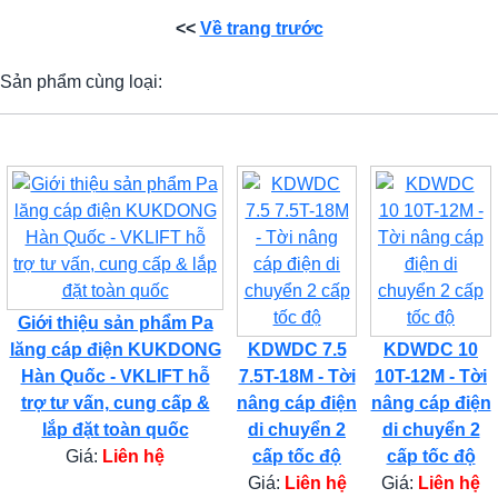
<<
Về trang trước
Sản phẩm cùng loại:
Giới thiệu sản phẩm Pa
lăng cáp điện KUKDONG
KDWDC 7.5
KDWDC 10
Hàn Quốc - VKLIFT hỗ
7.5T-18M - Tời
10T-12M - Tời
trợ tư vấn, cung cấp &
nâng cáp điện
nâng cáp điện
lắp đặt toàn quốc
di chuyển 2
di chuyển 2
Giá:
Liên hệ
cấp tốc độ
cấp tốc độ
Giá:
Liên hệ
Giá:
Liên hệ