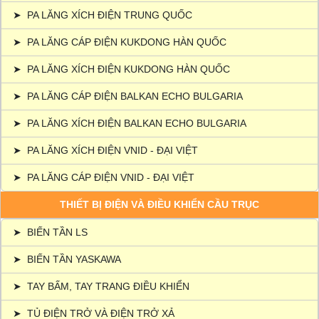
➤
PA LĂNG XÍCH ĐIỆN TRUNG QUỐC
➤
PA LĂNG CÁP ĐIỆN KUKDONG HÀN QUỐC
➤
PA LĂNG XÍCH ĐIỆN KUKDONG HÀN QUỐC
➤
PA LĂNG CÁP ĐIỆN BALKAN ECHO BULGARIA
➤
PA LĂNG XÍCH ĐIỆN BALKAN ECHO BULGARIA
➤
PA LĂNG XÍCH ĐIỆN VNID - ĐẠI VIỆT
➤
PA LĂNG CÁP ĐIỆN VNID - ĐẠI VIỆT
THIẾT BỊ ĐIỆN VÀ ĐIỀU KHIỂN CẦU TRỤC
➤
BIẾN TẦN LS
➤
BIẾN TẦN YASKAWA
➤
TAY BẤM, TAY TRANG ĐIỀU KHIỂN
➤
TỦ ĐIỆN TRỞ VÀ ĐIỆN TRỞ XẢ