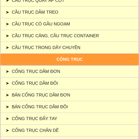
➤
CẦU TRỤC QUAY ÁP CỘT
➤
CẦU TRỤC DẦM TREO
➤
CẦU TRỤC CÓ GẦU NGOẠM
➤
CẦU TRỤC CẢNG, CẦU TRỤC CONTAINER
➤
CẦU TRỤC TRONG DÂY CHUYỀN
CỔNG TRỤC
➤
CỔNG TRỤC DẦM ĐƠN
➤
CỔNG TRỤC DẦM ĐÔI
➤
BÁN CỔNG TRỤC DẦM ĐƠN
➤
BÁN CỔNG TRỤC DẦM ĐÔI
➤
CỔNG TRỤC ĐẨY TAY
➤
CỔNG TRỤC CHÂN DÊ