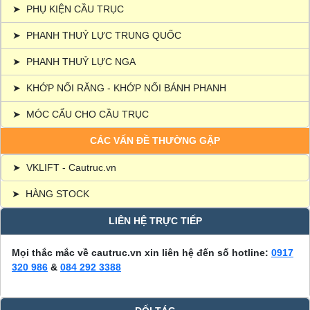
➤
PHỤ KIỆN CẦU TRỤC
➤
PHANH THUỶ LỰC TRUNG QUỐC
➤
PHANH THUỶ LỰC NGA
➤
KHỚP NỐI RĂNG - KHỚP NỐI BÁNH PHANH
➤
MÓC CẨU CHO CẦU TRỤC
CÁC VẤN ĐỀ THƯỜNG GẶP
➤
VKLIFT - Cautruc.vn
➤
HÀNG STOCK
LIÊN HỆ TRỰC TIẾP
Mọi thắc mắc về cautruc.vn xin liên hệ đến số hotline:
0917
320 986
&
084 292 3388