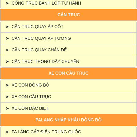
➤
CỔNG TRỤC BÁNH LỐP TỰ HÀNH
CẦN TRỤC
➤
CẦN TRỤC QUAY ÁP CỘT
➤
CẦN TRỤC QUAY ÁP TƯỜNG
➤
CẦN TRỤC QUAY CHÂN ĐẾ
➤
CẦN TRỤC TRONG DÂY CHUYỀN
XE CON CẦU TRỤC
➤
XE CON ĐỒNG BỘ
➤
XE CON CẦU TRỤC
➤
XE CON ĐẶC BIỆT
PALANG NHẬP KHẨU ĐỒNG BỘ
➤
PA LĂNG CÁP ĐIỆN TRUNG QUỐC