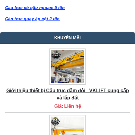
Cầu trục có gầu ngoạm 5 tấn
Cần trục quay áp cột 2 tấn
KHUYẾN MÃI
Giới thiệu thiết bị Cầu trục dầm đôi - VKLIFT cung cấp
và lắp đặt
Giá:
Liên hệ