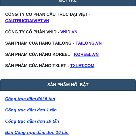
ĐỐI TÁC
CÔNG TY CỔ PHẦN CẦU TRỤC ĐẠI VIỆT -
CAUTRUCDAIVIET.VN
CÔNG TY CỔ PHẦN VNID -
VNID.VN
SẢN PHẨM CỦA HÃNG TAILONG -
TAILONG.VN
SẢN PHẨM CỦA HÃNG KOREEL -
KOREEL.VN
SẢN PHẨM CỦA HÃNG TXLET -
TXLET.COM
SẢN PHẨM NỔI BẬT
Cổng trục dầm đôi 5 tấn
Cổng trục dầm đơn 1 tấn
Cổng trục dầm đơn 10 tấn
Bán Cổng trục dầm đơn 10 tấn