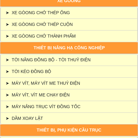
XE GÒONG
➤
XE GÒONG CHỞ THÉP ỐNG
➤
XE GÒONG CHỞ THÉP CUỘN
➤
XE GÒONG CHỞ THÀNH PHẨM
THIẾT BỊ NÂNG HẠ CÔNG NGHIỆP
➤
TỜI NÂNG ĐỒNG BỘ - TỜI THUỶ ĐIỆN
➤
TỜI KÉO ĐỒNG BỘ
➤
MÁY VÍT, MÁY VÍT ME THUỶ ĐIỆN
➤
MÁY VÍT, VÍT ME CHẠY ĐIỆN
➤
MÁY NÂNG TRỤC VÍT ĐỒNG TỐC
➤
DẦM XOAY LẬT
THIẾT BỊ, PHỤ KIỆN CẦU TRỤC