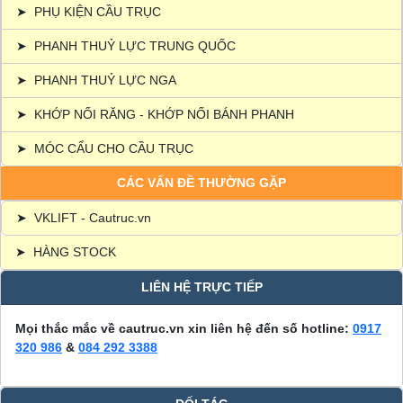
➤
PHỤ KIỆN CẦU TRỤC
➤
PHANH THUỶ LỰC TRUNG QUỐC
➤
PHANH THUỶ LỰC NGA
➤
KHỚP NỐI RĂNG - KHỚP NỐI BÁNH PHANH
➤
MÓC CẨU CHO CẦU TRỤC
CÁC VẤN ĐỀ THƯỜNG GẶP
➤
VKLIFT - Cautruc.vn
➤
HÀNG STOCK
LIÊN HỆ TRỰC TIẾP
Mọi thắc mắc về cautruc.vn xin liên hệ đến số hotline:
0917
320 986
&
084 292 3388