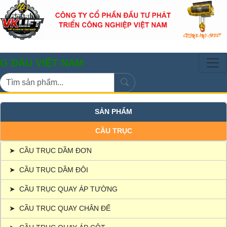
VIỆT NAM
SẢN PHẨM
CẦU TRỤC
➤
CẦU TRỤC DẦM ĐƠN
➤
CẦU TRỤC DẦM ĐÔI
➤
CẦU TRỤC QUAY ÁP TƯỜNG
➤
CẦU TRỤC QUAY CHÂN ĐẾ