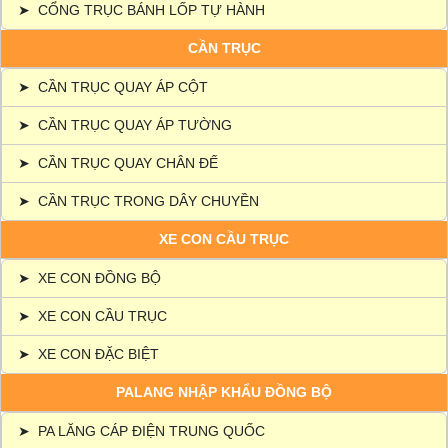
➤
CỔNG TRỤC BÁNH LỐP TỰ HÀNH
CẦN TRỤC
➤
CẦN TRỤC QUAY ÁP CỘT
➤
CẦN TRỤC QUAY ÁP TƯỜNG
➤
CẦN TRỤC QUAY CHÂN ĐẾ
➤
CẦN TRỤC TRONG DÂY CHUYỀN
XE CON CẦU TRỤC
➤
XE CON ĐỒNG BỘ
➤
XE CON CẦU TRỤC
➤
XE CON ĐẶC BIỆT
PALANG NHẬP KHẨU ĐỒNG BỘ
➤
PA LĂNG CÁP ĐIỆN TRUNG QUỐC