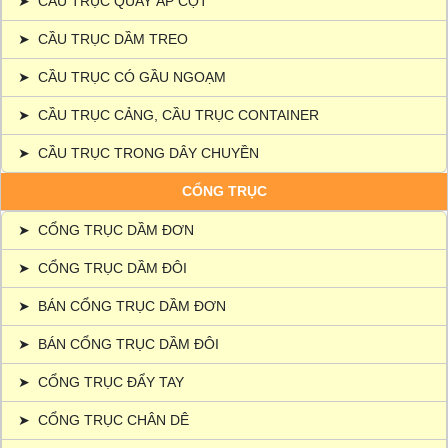
➤
CẦU TRỤC QUAY ÁP CỘT
➤
CẦU TRỤC DẦM TREO
➤
CẦU TRỤC CÓ GẦU NGOẠM
➤
CẦU TRỤC CẢNG, CẦU TRỤC CONTAINER
➤
CẦU TRỤC TRONG DÂY CHUYỀN
CỔNG TRỤC
➤
CỔNG TRỤC DẦM ĐƠN
➤
CỔNG TRỤC DẦM ĐÔI
➤
BÁN CỔNG TRỤC DẦM ĐƠN
➤
BÁN CỔNG TRỤC DẦM ĐÔI
➤
CỔNG TRỤC ĐẨY TAY
➤
CỔNG TRỤC CHÂN DÊ