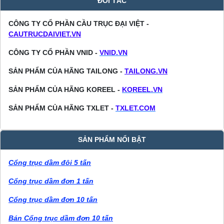
ĐỐI TÁC
CÔNG TY CỔ PHẦN CẦU TRỤC ĐẠI VIỆT -
CAUTRUCDAIVIET.VN
CÔNG TY CỔ PHẦN VNID -
VNID.VN
SẢN PHẨM CỦA HÃNG TAILONG -
TAILONG.VN
SẢN PHẨM CỦA HÃNG KOREEL -
KOREEL.VN
SẢN PHẨM CỦA HÃNG TXLET -
TXLET.COM
SẢN PHẨM NỔI BẬT
Cổng trục dầm đôi 5 tấn
Cổng trục dầm đơn 1 tấn
Cổng trục dầm đơn 10 tấn
Bán Cổng trục dầm đơn 10 tấn