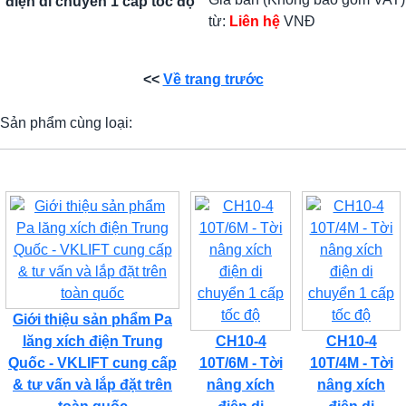
điện di chuyển 1 cấp tốc độ
từ:
Liên hệ
VNĐ
<<
Về trang trước
Sản phẩm cùng loại:
Giới thiệu sản phẩm Pa
lăng xích điện Trung
CH10-4
CH10-4
Quốc - VKLIFT cung cấp
10T/6M - Tời
10T/4M - Tời
& tư vấn và lắp đặt trên
nâng xích
nâng xích