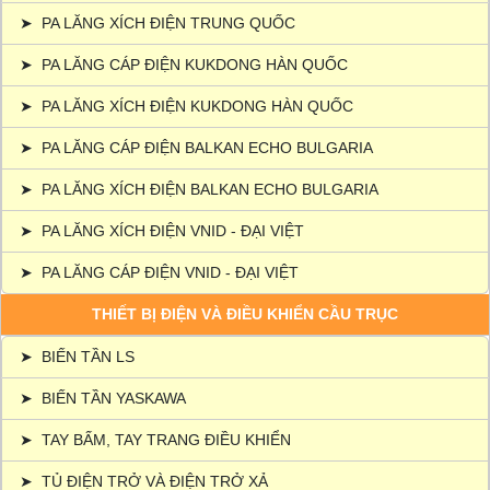
➤
PA LĂNG XÍCH ĐIỆN TRUNG QUỐC
➤
PA LĂNG CÁP ĐIỆN KUKDONG HÀN QUỐC
➤
PA LĂNG XÍCH ĐIỆN KUKDONG HÀN QUỐC
➤
PA LĂNG CÁP ĐIỆN BALKAN ECHO BULGARIA
➤
PA LĂNG XÍCH ĐIỆN BALKAN ECHO BULGARIA
➤
PA LĂNG XÍCH ĐIỆN VNID - ĐẠI VIỆT
➤
PA LĂNG CÁP ĐIỆN VNID - ĐẠI VIỆT
THIẾT BỊ ĐIỆN VÀ ĐIỀU KHIỂN CẦU TRỤC
➤
BIẾN TẦN LS
➤
BIẾN TẦN YASKAWA
➤
TAY BẤM, TAY TRANG ĐIỀU KHIỂN
➤
TỦ ĐIỆN TRỞ VÀ ĐIỆN TRỞ XẢ