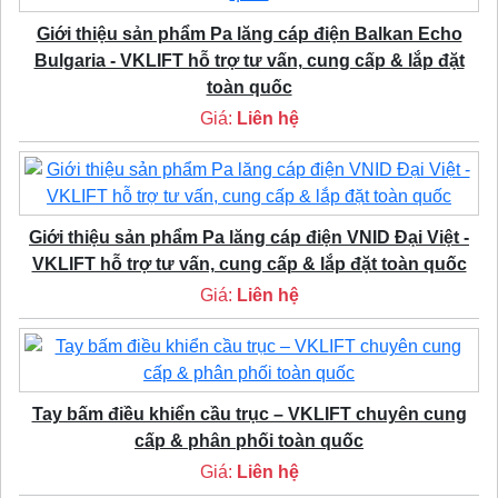
Giới thiệu sản phẩm Pa lăng cáp điện Balkan Echo
Bulgaria - VKLIFT hỗ trợ tư vấn, cung cấp & lắp đặt
toàn quốc
Giá:
Liên hệ
Giới thiệu sản phẩm Pa lăng cáp điện VNID Đại Việt -
VKLIFT hỗ trợ tư vấn, cung cấp & lắp đặt toàn quốc
Giá:
Liên hệ
Tay bấm điều khiển cầu trục – VKLIFT chuyên cung
cấp & phân phối toàn quốc
Giá:
Liên hệ