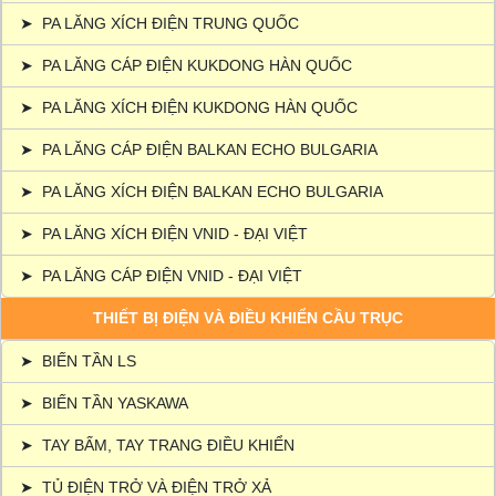
➤
PA LĂNG XÍCH ĐIỆN TRUNG QUỐC
➤
PA LĂNG CÁP ĐIỆN KUKDONG HÀN QUỐC
➤
PA LĂNG XÍCH ĐIỆN KUKDONG HÀN QUỐC
➤
PA LĂNG CÁP ĐIỆN BALKAN ECHO BULGARIA
➤
PA LĂNG XÍCH ĐIỆN BALKAN ECHO BULGARIA
➤
PA LĂNG XÍCH ĐIỆN VNID - ĐẠI VIỆT
➤
PA LĂNG CÁP ĐIỆN VNID - ĐẠI VIỆT
THIẾT BỊ ĐIỆN VÀ ĐIỀU KHIỂN CẦU TRỤC
➤
BIẾN TẦN LS
➤
BIẾN TẦN YASKAWA
➤
TAY BẤM, TAY TRANG ĐIỀU KHIỂN
➤
TỦ ĐIỆN TRỞ VÀ ĐIỆN TRỞ XẢ