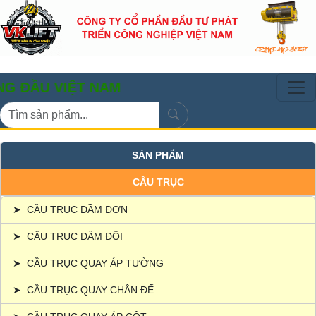
VIỆT NAM
SẢN PHẨM
CẦU TRỤC
➤
CẦU TRỤC DẦM ĐƠN
➤
CẦU TRỤC DẦM ĐÔI
➤
CẦU TRỤC QUAY ÁP TƯỜNG
➤
CẦU TRỤC QUAY CHÂN ĐẾ