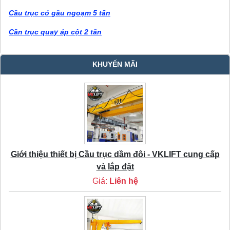
Cầu trục có gầu ngoạm 5 tấn
Cần trục quay áp cột 2 tấn
KHUYẾN MÃI
Giới thiệu thiết bị Cầu trục dầm đôi - VKLIFT cung cấp
và lắp đặt
Giá:
Liên hệ