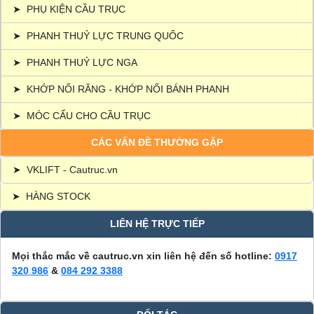
➤
PHỤ KIỆN CẦU TRỤC
➤
PHANH THUỶ LỰC TRUNG QUỐC
➤
PHANH THUỶ LỰC NGA
➤
KHỚP NỐI RĂNG - KHỚP NỐI BÁNH PHANH
➤
MÓC CẨU CHO CẦU TRỤC
CÁC VẤN ĐỀ THƯỜNG GẶP
➤
VKLIFT - Cautruc.vn
➤
HÀNG STOCK
LIÊN HỆ TRỰC TIẾP
Mọi thắc mắc về cautruc.vn xin liên hệ đến số hotline:
0917
320 986
&
084 292 3388