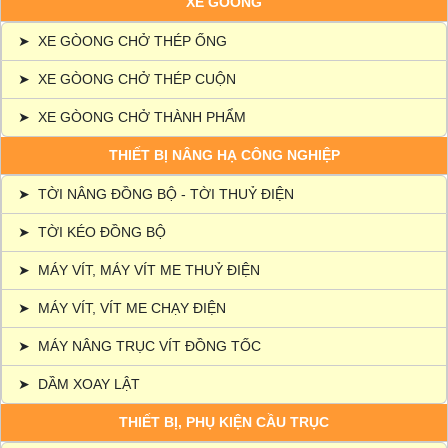
XE GÒONG
➤
XE GÒONG CHỞ THÉP ỐNG
➤
XE GÒONG CHỞ THÉP CUỘN
➤
XE GÒONG CHỞ THÀNH PHẨM
THIẾT BỊ NÂNG HẠ CÔNG NGHIỆP
➤
TỜI NÂNG ĐỒNG BỘ - TỜI THUỶ ĐIỆN
➤
TỜI KÉO ĐỒNG BỘ
➤
MÁY VÍT, MÁY VÍT ME THUỶ ĐIỆN
➤
MÁY VÍT, VÍT ME CHẠY ĐIỆN
➤
MÁY NÂNG TRỤC VÍT ĐỒNG TỐC
➤
DẦM XOAY LẬT
THIẾT BỊ, PHỤ KIỆN CẦU TRỤC