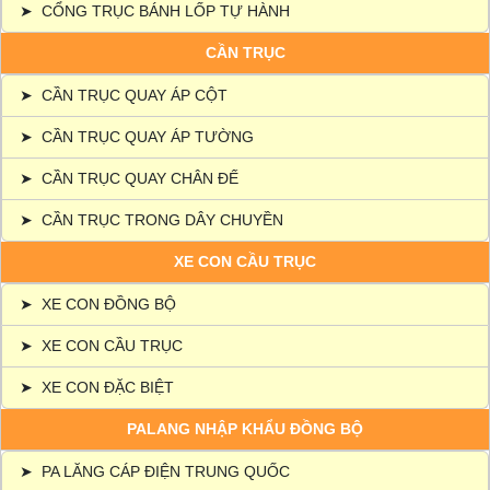
➤
CỔNG TRỤC BÁNH LỐP TỰ HÀNH
CẦN TRỤC
➤
CẦN TRỤC QUAY ÁP CỘT
➤
CẦN TRỤC QUAY ÁP TƯỜNG
➤
CẦN TRỤC QUAY CHÂN ĐẾ
➤
CẦN TRỤC TRONG DÂY CHUYỀN
XE CON CẦU TRỤC
➤
XE CON ĐỒNG BỘ
➤
XE CON CẦU TRỤC
➤
XE CON ĐẶC BIỆT
PALANG NHẬP KHẨU ĐỒNG BỘ
➤
PA LĂNG CÁP ĐIỆN TRUNG QUỐC