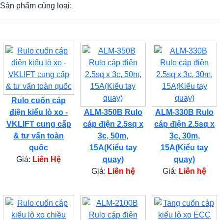
Sản phẩm cùng loại:
Rulo cuốn cáp
điện kiểu lò xo -
ALM-350B Rulo
ALM-330B Rulo
VKLIFT cung cấp
cáp điện 2.5sq x
cáp điện 2.5sq x
& tư vấn toàn
3c, 50m,
3c, 30m,
quốc
15A(Kiểu tay
15A(Kiểu tay
Giá:
Liên Hệ
quay)
quay)
Giá:
Liên hệ
Giá:
Liên hệ