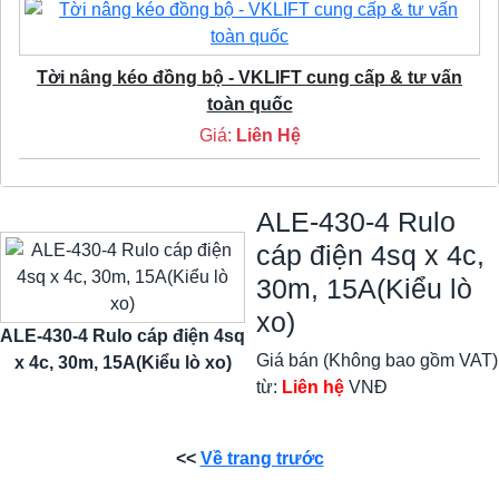
Tời nâng kéo đồng bộ - VKLIFT cung cấp & tư vấn
toàn quốc
Giá:
Liên Hệ
ALE-430-4 Rulo
cáp điện 4sq x 4c,
30m, 15A(Kiểu lò
xo)
ALE-430-4 Rulo cáp điện 4sq
Giá bán (Không bao gồm VAT)
x 4c, 30m, 15A(Kiểu lò xo)
từ:
Liên hệ
VNĐ
<<
Về trang trước