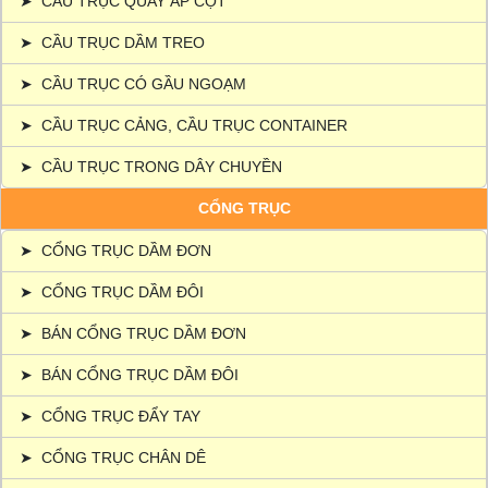
➤
CẦU TRỤC QUAY ÁP CỘT
➤
CẦU TRỤC DẦM TREO
➤
CẦU TRỤC CÓ GẦU NGOẠM
➤
CẦU TRỤC CẢNG, CẦU TRỤC CONTAINER
➤
CẦU TRỤC TRONG DÂY CHUYỀN
CỔNG TRỤC
➤
CỔNG TRỤC DẦM ĐƠN
➤
CỔNG TRỤC DẦM ĐÔI
➤
BÁN CỔNG TRỤC DẦM ĐƠN
➤
BÁN CỔNG TRỤC DẦM ĐÔI
➤
CỔNG TRỤC ĐẨY TAY
➤
CỔNG TRỤC CHÂN DÊ