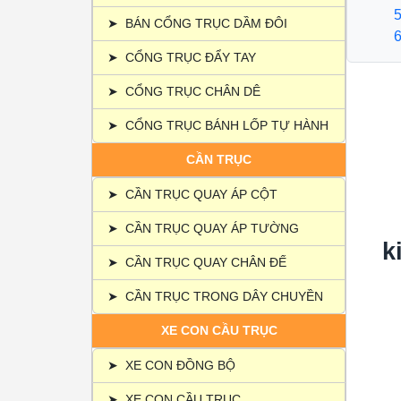
5. Th
➤
BÁN CỔNG TRỤC DẦM ĐÔI
6. Vì
➤
CỔNG TRỤC ĐẨY TAY
➤
CỔNG TRỤC CHÂN DÊ
➤
CỔNG TRỤC BÁNH LỐP TỰ HÀNH
CẦN TRỤC
➤
CẦN TRỤC QUAY ÁP CỘT
➤
CẦN TRỤC QUAY ÁP TƯỜNG
k
➤
CẦN TRỤC QUAY CHÂN ĐẾ
➤
CẦN TRỤC TRONG DÂY CHUYỀN
XE CON CẦU TRỤC
➤
XE CON ĐỒNG BỘ
➤
XE CON CẦU TRỤC