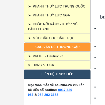
➤
PHANH THUỶ LỰC TRUNG QUỐC
➤
PHANH THUỶ LỰC NGA
ba
➤
KHỚP NỐI RĂNG - KHỚP NỐI
BÁNH PHANH
➤
MÓC CẨU CHO CẦU TRỤC
CÁC VẤN ĐỀ THƯỜNG GẶP
➤
VKLIFT - Cautruc.vn
➤
HÀNG STOCK
LIÊN HỆ TRỰC TIẾP
Mọi thắc mắc về cautruc.vn xin liên
hệ đến số hotline:
0917 320
986
&
084 292 3388