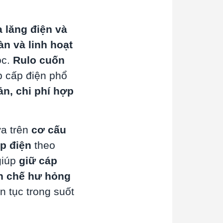
a lăng điện và
àn và linh hoạt
ộc.
Rulo cuốn
p cấp điện phổ
ản, chi phí hợp
ựa trên
cơ cấu
p điện
theo
giúp
giữ cáp
ạn chế hư hỏng
n tục trong suốt