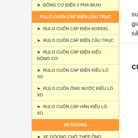
➤
ĐỘNG CƠ ĐIỆN 3 PHA WUXI
su
RULO CUỐN CÁP ĐIỆN CẦU TRỤC
gi
➤
RULO CUỐN CÁP ĐIỆN KOREEL
sả
➤
RULO CUỐN CÁP ĐIỆN CẦU TRỤC
➤
RULO CUỐN CÁP ĐIỆN KIỂU
ĐỘNG CƠ
c
➤
RULO CUỐN CÁP ĐIỆN KIỂU LÒ
XO
➤
RULO CUỐN ỐNG NƯỚC KIỂU LÒ
XO
➤
RULO CUỐN CÁP HÀN KIỂU LÒ
XO
XE GÒONG
➤
XE GÒONG CHỞ THÉP ỐNG