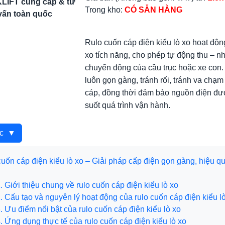
KLIFT cung cấp & tư
Trong kho:
CÓ SẴN HÀNG
vấn toàn quốc
Rulo cuốn cáp điện kiểu lò xo hoạt độn
xo tích năng, cho phép tự động thu – n
chuyển động của cầu trục hoặc xe con. 
luôn gọn gàng, tránh rối, tránh va chạ
cáp, đồng thời đảm bảo nguồn điện đượ
suốt quá trình vận hành.
ục
▼
uốn cáp điện kiểu lò xo – Giải pháp cấp điện gọn gàng, hiệu q
ới thiệu chung về rulo cuốn cáp điện kiểu lò xo
u tạo và nguyên lý hoạt động của rulo cuốn cáp điện kiểu lò
 điểm nổi bật của rulo cuốn cáp điện kiểu lò xo
g dụng thực tế của rulo cuốn cáp điện kiểu lò xo