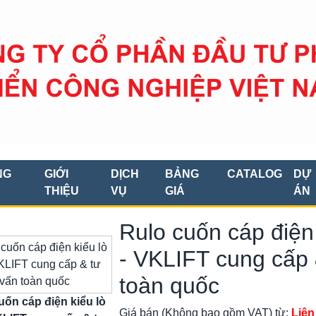
NG
GIỚI
DỊCH
BẢNG
CATALOG
DỰ
THIỆU
VỤ
GIÁ
ÁN
Rulo cuốn cáp điện 
- VKLIFT cung cấp 
toàn quốc
uốn cáp điện kiểu lò
Giá bán (Không bao gồm VAT) từ:
Liên