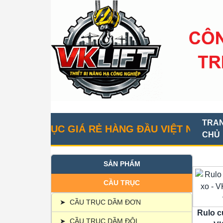
TRA
 TRỤC GIÁ RẺ HÀNG ĐẦU VIỆT NAM
CHỦ
SẢN PHẨM
CẦU TRỤC
➤
CẦU TRỤC DẦM ĐƠN
Rulo c
➤
CẦU TRỤC DẦM ĐÔI