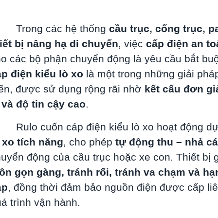
Trong các hệ thống
cầu trục, cổng trục, p
iết bị nâng hạ di chuyển
, việc
cấp điện an to
o các bộ phận chuyển động là yêu cầu bắt bu
p điện kiểu lò xo
là một trong những giải phá
ến, được sử dụng rộng rãi nhờ
kết cấu đơn gi
 và độ tin cậy cao
.
Rulo cuốn cáp điện kiểu lò xo hoạt động d
 xo tích năng
, cho phép
tự động thu – nhả cá
uyển động của cầu trục hoặc xe con. Thiết bị 
uôn gọn gàng, tránh rối, tránh va chạm và h
áp
, đồng thời đảm bảo nguồn điện được cấp liê
á trình vận hành.