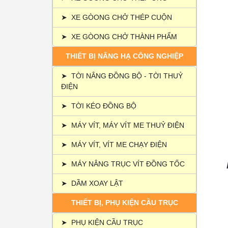
➤
XE GÒONG CHỞ THÉP CUỘN
➤
XE GÒONG CHỞ THÀNH PHẨM
THIẾT BỊ NÂNG HẠ CÔNG NGHIỆP
➤
TỜI NÂNG ĐỒNG BỘ - TỜI THUỶ
ĐIỆN
➤
TỜI KÉO ĐỒNG BỘ
➤
MÁY VÍT, MÁY VÍT ME THUỶ ĐIỆN
➤
MÁY VÍT, VÍT ME CHẠY ĐIỆN
➤
MÁY NÂNG TRỤC VÍT ĐỒNG TỐC
➤
DẦM XOAY LẬT
THIẾT BỊ, PHỤ KIỆN CẦU TRỤC
➤
PHỤ KIỆN CẦU TRỤC
C