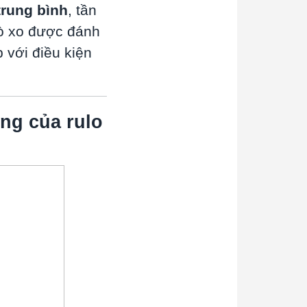
trung bình
, tần
lò xo được đánh
p với điều kiện
ộng của rulo