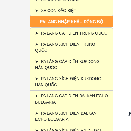
➤
XE CON ĐẶC BIỆT
PALANG NHẬP KHẨU ĐỒNG BỘ
➤
PA LĂNG CÁP ĐIỆN TRUNG QUỐC
➤
PA LĂNG XÍCH ĐIỆN TRUNG
QUỐC
➤
PA LĂNG CÁP ĐIỆN KUKDONG
HÀN QUỐC
➤
PA LĂNG XÍCH ĐIỆN KUKDONG
HÀN QUỐC
➤
PA LĂNG CÁP ĐIỆN BALKAN ECHO
BULGARIA
➤
PA LĂNG XÍCH ĐIỆN BALKAN
ECHO BULGARIA
➤
PA LĂNG XÍCH ĐIỆN VNID - ĐẠI