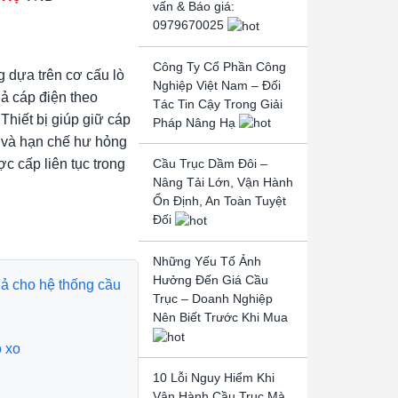
vấn & Báo giá:
0979670025
Công Ty Cổ Phần Công
g dựa trên cơ cấu lò
Nghiệp Việt Nam – Đối
hả cáp điện theo
Tác Tin Cậy Trong Giải
Thiết bị giúp giữ cáp
Pháp Nâng Hạ
m và hạn chế hư hỏng
c cấp liên tục trong
Cầu Trục Dầm Đôi –
Nâng Tải Lớn, Vận Hành
Ổn Định, An Toàn Tuyệt
Đối
Những Yếu Tố Ảnh
Hưởng Đến Giá Cầu
uả cho hệ thống cầu
Trục – Doanh Nghiệp
Nên Biết Trước Khi Mua
 xo
10 Lỗi Nguy Hiểm Khi
Vận Hành Cầu Trục Mà