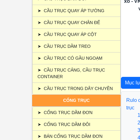
xo - V
➤
CẦU TRỤC QUAY ÁP TƯỜNG
➤
CẦU TRỤC QUAY CHÂN ĐẾ
➤
CẦU TRỤC QUAY ÁP CỘT
➤
CẦU TRỤC DẦM TREO
➤
CẦU TRỤC CÓ GẦU NGOẠM
➤
CẦU TRỤC CẢNG, CẦU TRỤC
CONTAINER
Mục l
➤
CẦU TRỤC TRONG DÂY CHUYỀN
Rulo c
CỔNG TRỤC
trục
➤
CỔNG TRỤC DẦM ĐƠN
1. Gi
2. Cấ
➤
CỔNG TRỤC DẦM ĐÔI
3. Ưu
➤
BÁN CỔNG TRỤC DẦM ĐƠN
4. Ứn