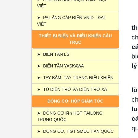
VIỆT
➤
PA LĂNG CÁP ĐIỆN VNID - ĐẠI
VIỆT
th
THIẾT BỊ ĐIỆN VÀ ĐIỀU KHIỂN CẦU
ch
TRỤC
cá
➤
BIẾN TẦN LS
bi
lý
➤
BIẾN TẦN YASKAWA
➤
TAY BẤM, TAY TRANG ĐIỀU KHIỂN
lò
➤
TỦ ĐIỆN TRỞ VÀ ĐIỆN TRỞ XẢ
ch
ĐỘNG CƠ, HỘP GIẢM TỐC
l
➤
ĐỘNG CƠ liền HGT TAILONG
c
TRUNG QUỐC
qu
➤
ĐỘNG CƠ, HGT SMEC HÀN QUỐC