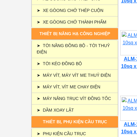
10sq x
➤
XE GÒONG CHỞ THÉP CUỘN
➤
XE GÒONG CHỞ THÀNH PHẨM
THIẾT BỊ NÂNG HẠ CÔNG NGHIỆP
➤
TỜI NÂNG ĐỒNG BỘ - TỜI THUỶ
ĐIỆN
ALM-1
➤
TỜI KÉO ĐỒNG BỘ
10sq x
➤
MÁY VÍT, MÁY VÍT ME THUỶ ĐIỆN
➤
MÁY VÍT, VÍT ME CHẠY ĐIỆN
➤
MÁY NÂNG TRỤC VÍT ĐỒNG TỐC
➤
DẦM XOAY LẬT
THIẾT BỊ, PHỤ KIỆN CẦU TRỤC
ALM-1
10sq x
➤
PHỤ KIỆN CẦU TRỤC