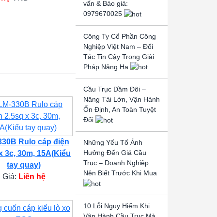
vấn & Báo giá:
0979670025
Công Ty Cổ Phần Công
Nghiệp Việt Nam – Đối
Tác Tin Cậy Trong Giải
Pháp Nâng Hạ
Cầu Trục Dầm Đôi –
Nâng Tải Lớn, Vận Hành
Ổn Định, An Toàn Tuyệt
Đối
30B Rulo cáp điện
Những Yếu Tố Ảnh
Hưởng Đến Giá Cầu
x 3c, 30m, 15A(Kiểu
Trục – Doanh Nghiệp
tay quay)
Nên Biết Trước Khi Mua
Giá:
Liên hệ
10 Lỗi Nguy Hiểm Khi
Vận Hành Cầu Trục Mà