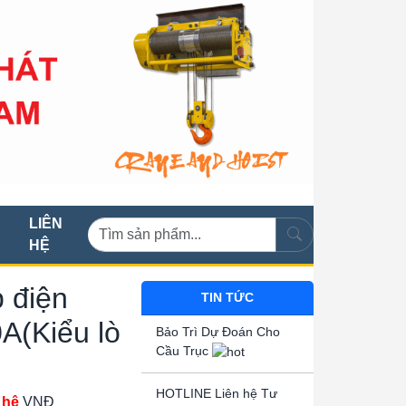
LIÊN
HỆ
 điện
TIN TỨC
0A(Kiểu lò
Bảo Trì Dự Đoán Cho
Cầu Trục
HOTLINE Liên hệ Tư
 hệ
VNĐ