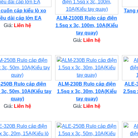
 cuốn cáp kiểu lò xo
Tang 
iều dài cáp lớn EA
ALM-2100B Rulo cáp điện
Giá:
Liên hệ
1.5sq x 3c, 100m, 10A(Kiểu
tay quay)
Giá:
Liên hệ
250B Rulo cáp điện
ALM-230B Rulo cáp điện
ALE-3
 3c, 50m, 10A(Kiểu tay
1.5sq x 3c, 30m, 10A(Kiểu
2.5sq 
quay)
tay quay)
Giá:
Liên hệ
Giá:
Liên hệ