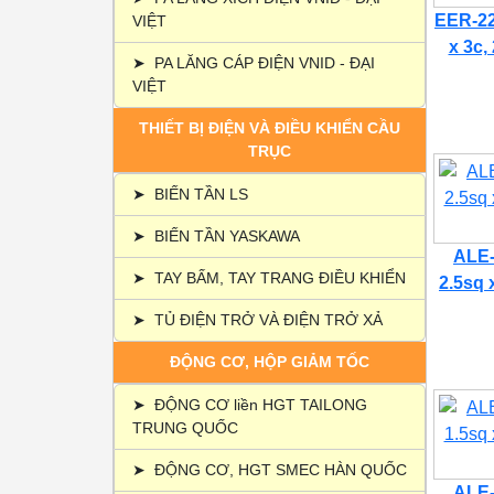
EER-22
VIỆT
x 3c,
➤
PA LĂNG CÁP ĐIỆN VNID - ĐẠI
VIỆT
THIẾT BỊ ĐIỆN VÀ ĐIỀU KHIỂN CẦU
TRỤC
➤
BIẾN TẦN LS
➤
BIẾN TẦN YASKAWA
ALE-
➤
TAY BẤM, TAY TRANG ĐIỀU KHIỂN
2.5sq 
➤
TỦ ĐIỆN TRỞ VÀ ĐIỆN TRỞ XẢ
ĐỘNG CƠ, HỘP GIẢM TỐC
➤
ĐỘNG CƠ liền HGT TAILONG
TRUNG QUỐC
➤
ĐỘNG CƠ, HGT SMEC HÀN QUỐC
ALE-