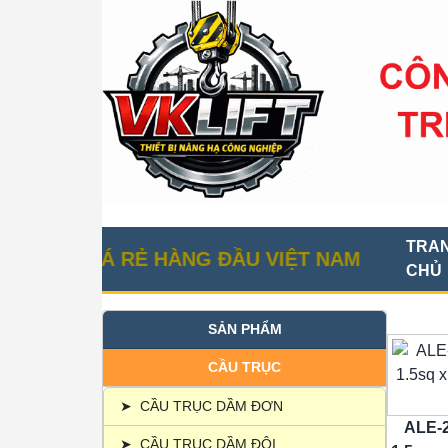
TRA
 GIÁ RẺ HÀNG ĐẦU VIỆT NAM
CHỦ
SẢN PHẨM
CẦU TRỤC
➤
CẦU TRỤC DẦM ĐƠN
ALE-2
➤
CẦU TRỤC DẦM ĐÔI