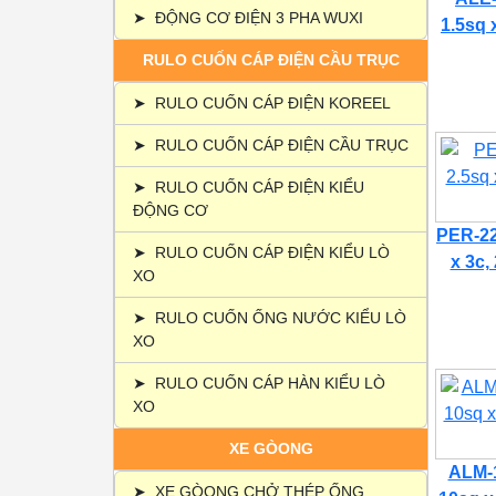
➤
ĐỘNG CƠ ĐIỆN 3 PHA WUXI
1.5sq 
RULO CUỐN CÁP ĐIỆN CẦU TRỤC
➤
RULO CUỐN CÁP ĐIỆN KOREEL
➤
RULO CUỐN CÁP ĐIỆN CẦU TRỤC
➤
RULO CUỐN CÁP ĐIỆN KIỂU
ĐỘNG CƠ
PER-22
➤
RULO CUỐN CÁP ĐIỆN KIỂU LÒ
x 3c,
XO
➤
RULO CUỐN ỐNG NƯỚC KIỂU LÒ
XO
➤
RULO CUỐN CÁP HÀN KIỂU LÒ
XO
XE GÒONG
ALM-1
➤
XE GÒONG CHỞ THÉP ỐNG