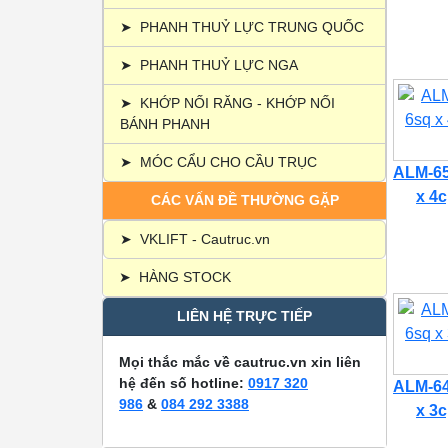
➤
PHANH THUỶ LỰC TRUNG QUỐC
➤
PHANH THUỶ LỰC NGA
➤
KHỚP NỐI RĂNG - KHỚP NỐI
BÁNH PHANH
➤
MÓC CẨU CHO CẦU TRỤC
ALM-65
x 4c
CÁC VẤN ĐỀ THƯỜNG GẶP
➤
VKLIFT - Cautruc.vn
➤
HÀNG STOCK
LIÊN HỆ TRỰC TIẾP
Mọi thắc mắc về cautruc.vn xin liên
hệ đến số hotline:
0917 320
ALM-64
986
&
084 292 3388
x 3c