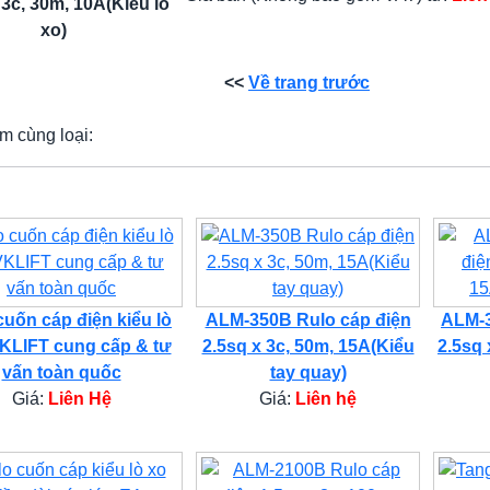
 3c, 30m, 10A(Kiểu lò
xo)
<<
Về trang trước
m cùng loại:
cuốn cáp điện kiểu lò
ALM-350B Rulo cáp điện
ALM-3
VKLIFT cung cấp & tư
2.5sq x 3c, 50m, 15A(Kiểu
2.5sq 
vấn toàn quốc
tay quay)
Giá:
Liên Hệ
Giá:
Liên hệ