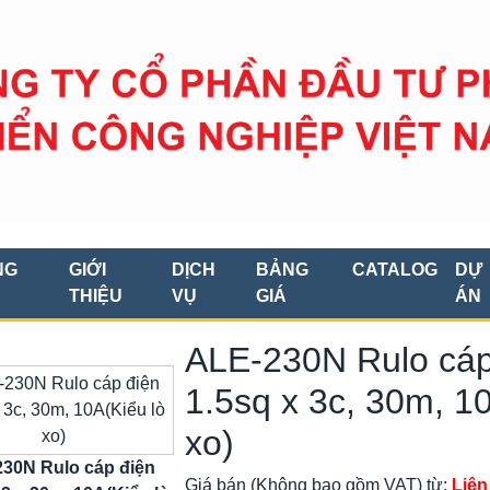
NG
GIỚI
DỊCH
BẢNG
CATALOG
DỰ
THIỆU
VỤ
GIÁ
ÁN
ALE-230N Rulo cáp
1.5sq x 3c, 30m, 1
xo)
30N Rulo cáp điện
Giá bán (Không bao gồm VAT) từ:
Liên