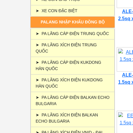
➤
XE CON ĐẶC BIỆT
ALE-
2.5sq 
PALANG NHẬP KHẨU ĐỒNG BỘ
➤
PA LĂNG CÁP ĐIỆN TRUNG QUỐC
➤
PA LĂNG XÍCH ĐIỆN TRUNG
QUỐC
➤
PA LĂNG CÁP ĐIỆN KUKDONG
HÀN QUỐC
ALE-
➤
PA LĂNG XÍCH ĐIỆN KUKDONG
1.5sq 
HÀN QUỐC
➤
PA LĂNG CÁP ĐIỆN BALKAN ECHO
BULGARIA
➤
PA LĂNG XÍCH ĐIỆN BALKAN
ECHO BULGARIA
➤
PA LĂNG XÍCH ĐIỆN VNID - ĐẠI