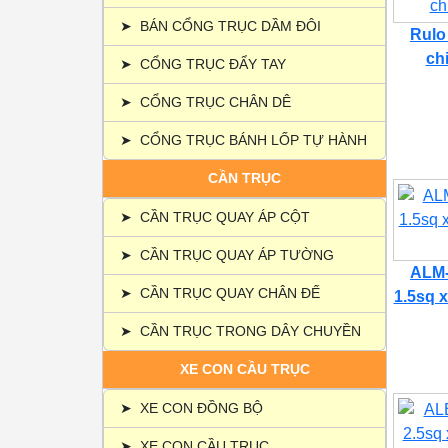
➤
BÁN CỔNG TRỤC DẦM ĐÔI
Rulo
ch
➤
CỔNG TRỤC ĐẨY TAY
➤
CỔNG TRỤC CHÂN DÊ
➤
CỔNG TRỤC BÁNH LỐP TỰ HÀNH
CẦN TRỤC
➤
CẦN TRỤC QUAY ÁP CỘT
➤
CẦN TRỤC QUAY ÁP TƯỜNG
ALM-
➤
CẦN TRỤC QUAY CHÂN ĐẾ
1.5sq x
➤
CẦN TRỤC TRONG DÂY CHUYỀN
XE CON CẦU TRỤC
➤
XE CON ĐỒNG BỘ
➤
XE CON CẦU TRỤC