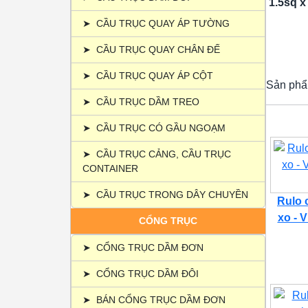
1.5sq x
➤
CẦU TRỤC QUAY ÁP TƯỜNG
➤
CẦU TRỤC QUAY CHÂN ĐẾ
➤
CẦU TRỤC QUAY ÁP CỘT
Sản phẩ
➤
CẦU TRỤC DẦM TREO
➤
CẦU TRỤC CÓ GẦU NGOẠM
➤
CẦU TRỤC CẢNG, CẦU TRỤC
CONTAINER
➤
CẦU TRỤC TRONG DÂY CHUYỀN
Rulo 
xo - 
CỔNG TRỤC
➤
CỔNG TRỤC DẦM ĐƠN
➤
CỔNG TRỤC DẦM ĐÔI
➤
BÁN CỔNG TRỤC DẦM ĐƠN