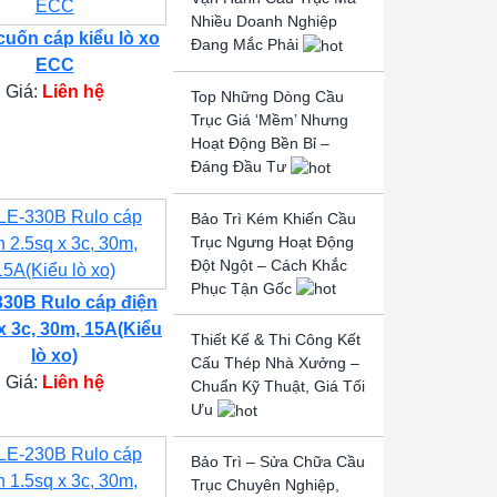
Nhiều Doanh Nghiệp
cuốn cáp kiểu lò xo
Đang Mắc Phải
ECC
Giá:
Liên hệ
Top Những Dòng Cầu
Trục Giá ‘Mềm’ Nhưng
Hoạt Động Bền Bỉ –
Đáng Đầu Tư
Bảo Trì Kém Khiến Cầu
Trục Ngưng Hoạt Động
Đột Ngột – Cách Khắc
Phục Tận Gốc
30B Rulo cáp điện
x 3c, 30m, 15A(Kiểu
Thiết Kế & Thi Công Kết
lò xo)
Cấu Thép Nhà Xưởng –
Giá:
Liên hệ
Chuẩn Kỹ Thuật, Giá Tối
Ưu
Bảo Trì – Sửa Chữa Cầu
Trục Chuyên Nghiệp,