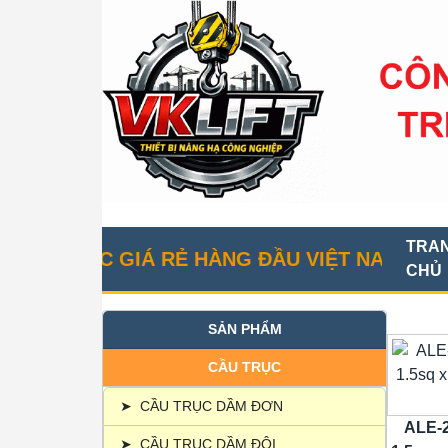
TRA
RỤC GIÁ RẺ HÀNG ĐẦU VIỆT NAM
CHỦ
SẢN PHẨM
CẦU TRỤC
➤
CẦU TRỤC DẦM ĐƠN
ALE-2
➤
CẦU TRỤC DẦM ĐÔI