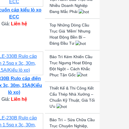
Nhiều Doanh Nghiệp
cuốn cáp kiểu lò xo
Đang Mắc Phải
ECC
Giá:
Liên hệ
Top Những Dòng Cầu
Trục Giá ‘Mềm’ Nhưng
Hoạt Động Bền Bỉ –
Đáng Đầu Tư
Bảo Trì Kém Khiến Cầu
Trục Ngưng Hoạt Động
Đột Ngột – Cách Khắc
Phục Tận Gốc
30B Rulo cáp điện
x 3c, 30m, 15A(Kiểu
Thiết Kế & Thi Công Kết
lò xo)
Cấu Thép Nhà Xưởng –
Giá:
Liên hệ
Chuẩn Kỹ Thuật, Giá Tối
Ưu
Bảo Trì – Sửa Chữa Cầu
Trục Chuyên Nghiệp,