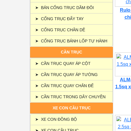
➤
BÁN CỔNG TRỤC DẦM ĐÔI
Rulo
ch
➤
CỔNG TRỤC ĐẨY TAY
➤
CỔNG TRỤC CHÂN DÊ
➤
CỔNG TRỤC BÁNH LỐP TỰ HÀNH
CẦN TRỤC
➤
CẦN TRỤC QUAY ÁP CỘT
➤
CẦN TRỤC QUAY ÁP TƯỜNG
ALM-
➤
CẦN TRỤC QUAY CHÂN ĐẾ
1.5sq x
➤
CẦN TRỤC TRONG DÂY CHUYỀN
XE CON CẦU TRỤC
➤
XE CON ĐỒNG BỘ
➤
XE CON CẦU TRỤC