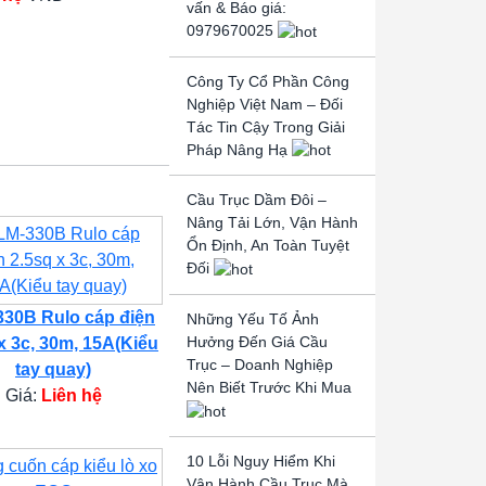
vấn & Báo giá:
0979670025
Công Ty Cổ Phần Công
Nghiệp Việt Nam – Đối
Tác Tin Cậy Trong Giải
Pháp Nâng Hạ
Cầu Trục Dầm Đôi –
Nâng Tải Lớn, Vận Hành
Ổn Định, An Toàn Tuyệt
Đối
30B Rulo cáp điện
Những Yếu Tố Ảnh
Hưởng Đến Giá Cầu
x 3c, 30m, 15A(Kiểu
Trục – Doanh Nghiệp
tay quay)
Nên Biết Trước Khi Mua
Giá:
Liên hệ
10 Lỗi Nguy Hiểm Khi
Vận Hành Cầu Trục Mà