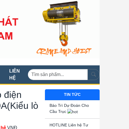
LIÊN
HỆ
 điện
TIN TỨC
0A(Kiểu lò
Bảo Trì Dự Đoán Cho
Cầu Trục
HOTLINE Liên hệ Tư
 hệ
VNĐ