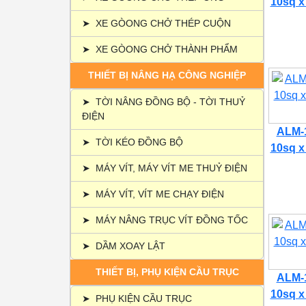
10sq x
➤
XE GÒONG CHỞ THÉP CUỘN
➤
XE GÒONG CHỞ THÀNH PHẨM
THIẾT BỊ NÂNG HẠ CÔNG NGHIỆP
➤
TỜI NÂNG ĐỒNG BỘ - TỜI THUỶ
ĐIỆN
ALM-1
➤
TỜI KÉO ĐỒNG BỘ
10sq x
➤
MÁY VÍT, MÁY VÍT ME THUỶ ĐIỆN
➤
MÁY VÍT, VÍT ME CHẠY ĐIỆN
➤
MÁY NÂNG TRỤC VÍT ĐỒNG TỐC
➤
DẦM XOAY LẬT
THIẾT BỊ, PHỤ KIỆN CẦU TRỤC
ALM-1
10sq x
➤
PHỤ KIỆN CẦU TRỤC