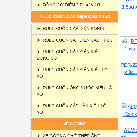
➤
ĐỘNG CƠ ĐIỆN 3 PHA WUXI
1.5sq 
RULO CUỐN CÁP ĐIỆN CẦU TRỤC
➤
RULO CUỐN CÁP ĐIỆN KOREEL
➤
RULO CUỐN CÁP ĐIỆN CẦU TRỤC
➤
RULO CUỐN CÁP ĐIỆN KIỂU
ĐỘNG CƠ
PER-22
➤
RULO CUỐN CÁP ĐIỆN KIỂU LÒ
x 3c,
XO
➤
RULO CUỐN ỐNG NƯỚC KIỂU LÒ
XO
➤
RULO CUỐN CÁP HÀN KIỂU LÒ
XO
XE GÒONG
ALM-1
➤
XE GÒONG CHỞ THÉP ỐNG