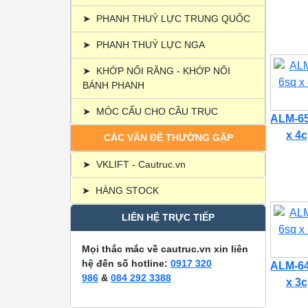
➤
PHANH THUỶ LỰC TRUNG QUỐC
➤
PHANH THUỶ LỰC NGA
➤
KHỚP NỐI RĂNG - KHỚP NỐI
BÁNH PHANH
➤
MÓC CẨU CHO CẦU TRỤC
ALM-65
x 4c
CÁC VẤN ĐỀ THƯỜNG GẶP
➤
VKLIFT - Cautruc.vn
➤
HÀNG STOCK
LIÊN HỆ TRỰC TIẾP
Mọi thắc mắc về cautruc.vn xin liên
hệ đến số hotline:
0917 320
ALM-64
986
&
084 292 3388
x 3c