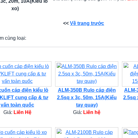
 3c, 20m, 10A(Kiểu lò
xo)
<<
Về trang trước
m cùng loại:
cuốn cáp điện kiểu lò
ALM-350B Rulo cáp điện
ALM-3
VKLIFT cung cấp & tư
2.5sq x 3c, 50m, 15A(Kiểu
2.5sq 
vấn toàn quốc
tay quay)
Giá:
Liên Hệ
Giá:
Liên hệ