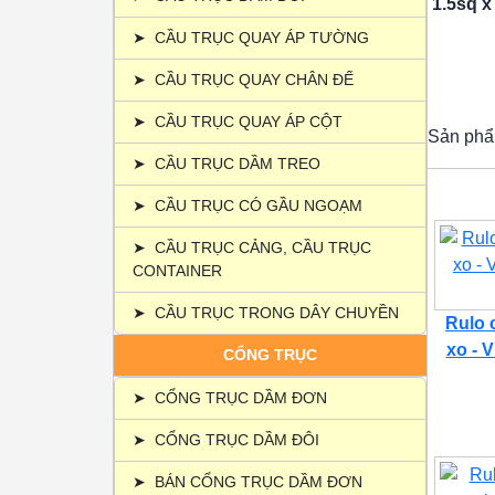
1.5sq x
➤
CẦU TRỤC QUAY ÁP TƯỜNG
➤
CẦU TRỤC QUAY CHÂN ĐẾ
➤
CẦU TRỤC QUAY ÁP CỘT
Sản phẩ
➤
CẦU TRỤC DẦM TREO
➤
CẦU TRỤC CÓ GẦU NGOẠM
➤
CẦU TRỤC CẢNG, CẦU TRỤC
CONTAINER
➤
CẦU TRỤC TRONG DÂY CHUYỀN
Rulo 
xo - 
CỔNG TRỤC
➤
CỔNG TRỤC DẦM ĐƠN
➤
CỔNG TRỤC DẦM ĐÔI
➤
BÁN CỔNG TRỤC DẦM ĐƠN