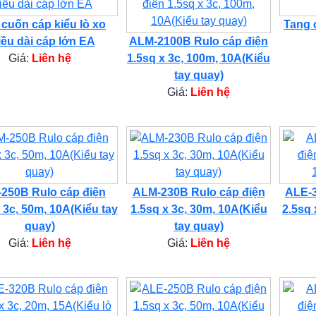
 cuốn cáp kiểu lò xo
Tang 
iều dài cáp lớn EA
ALM-2100B Rulo cáp điện
Giá:
Liên hệ
1.5sq x 3c, 100m, 10A(Kiểu
tay quay)
Giá:
Liên hệ
250B Rulo cáp điện
ALM-230B Rulo cáp điện
ALE-3
 3c, 50m, 10A(Kiểu tay
1.5sq x 3c, 30m, 10A(Kiểu
2.5sq 
quay)
tay quay)
Giá:
Liên hệ
Giá:
Liên hệ