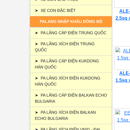
➤
XE CON ĐẶC BIỆT
ALE-
2.5sq 
PALANG NHẬP KHẨU ĐỒNG BỘ
➤
PA LĂNG CÁP ĐIỆN TRUNG QUỐC
➤
PA LĂNG XÍCH ĐIỆN TRUNG
QUỐC
➤
PA LĂNG CÁP ĐIỆN KUKDONG
HÀN QUỐC
ALE-
➤
PA LĂNG XÍCH ĐIỆN KUKDONG
1.5sq 
HÀN QUỐC
➤
PA LĂNG CÁP ĐIỆN BALKAN ECHO
BULGARIA
➤
PA LĂNG XÍCH ĐIỆN BALKAN
ECHO BULGARIA
➤
PA LĂNG XÍCH ĐIỆN VNID - ĐẠI