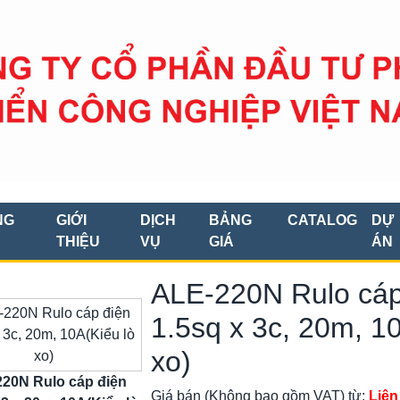
NG
GIỚI
DỊCH
BẢNG
CATALOG
DỰ
THIỆU
VỤ
GIÁ
ÁN
ALE-220N Rulo cáp
1.5sq x 3c, 20m, 1
xo)
20N Rulo cáp điện
Giá bán (Không bao gồm VAT) từ:
Liên