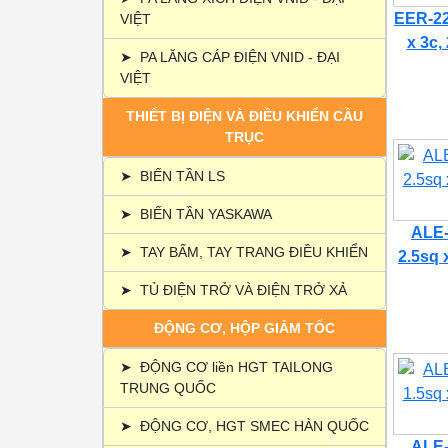
EER-22
VIỆT
x 3c,
➤
PA LĂNG CÁP ĐIỆN VNID - ĐẠI
VIỆT
THIẾT BỊ ĐIỆN VÀ ĐIỀU KHIỂN CẦU
TRỤC
➤
BIẾN TẦN LS
➤
BIẾN TẦN YASKAWA
ALE-
➤
TAY BẤM, TAY TRANG ĐIỀU KHIỂN
2.5sq 
➤
TỦ ĐIỆN TRỞ VÀ ĐIỆN TRỞ XẢ
ĐỘNG CƠ, HỘP GIẢM TỐC
➤
ĐỘNG CƠ liền HGT TAILONG
TRUNG QUỐC
➤
ĐỘNG CƠ, HGT SMEC HÀN QUỐC
ALE-