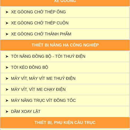
XE GÒONG
➤
XE GÒONG CHỞ THÉP ỐNG
➤
XE GÒONG CHỞ THÉP CUỘN
➤
XE GÒONG CHỞ THÀNH PHẨM
THIẾT BỊ NÂNG HẠ CÔNG NGHIỆP
➤
TỜI NÂNG ĐỒNG BỘ - TỜI THUỶ ĐIỆN
➤
TỜI KÉO ĐỒNG BỘ
➤
MÁY VÍT, MÁY VÍT ME THUỶ ĐIỆN
➤
MÁY VÍT, VÍT ME CHẠY ĐIỆN
➤
MÁY NÂNG TRỤC VÍT ĐỒNG TỐC
➤
DẦM XOAY LẬT
THIẾT BỊ, PHỤ KIỆN CẦU TRỤC