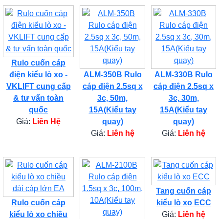
Rulo cuốn cáp
điện kiểu lò xo -
ALM-350B Rulo
ALM-330B Rulo
VKLIFT cung cấp
cáp điện 2.5sq x
cáp điện 2.5sq x
& tư vấn toàn
3c, 50m,
3c, 30m,
quốc
15A(Kiểu tay
15A(Kiểu tay
Giá:
Liên Hệ
quay)
quay)
Giá:
Liên hệ
Giá:
Liên hệ
Tang cuốn cáp
Rulo cuốn cáp
kiểu lò xo ECC
kiểu lò xo chiều
Giá:
Liên hệ