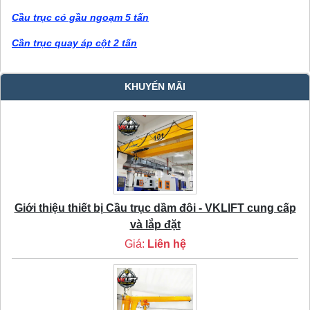
Cầu trục có gầu ngoạm 5 tấn
Cần trục quay áp cột 2 tấn
KHUYẾN MÃI
Giới thiệu thiết bị Cầu trục dầm đôi - VKLIFT cung cấp
và lắp đặt
Giá:
Liên hệ