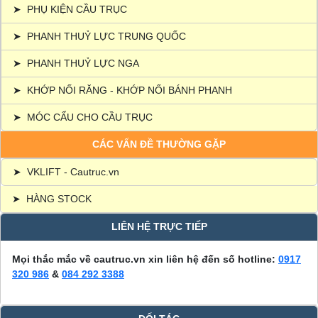
➤
PHỤ KIỆN CẦU TRỤC
➤
PHANH THUỶ LỰC TRUNG QUỐC
➤
PHANH THUỶ LỰC NGA
➤
KHỚP NỐI RĂNG - KHỚP NỐI BÁNH PHANH
➤
MÓC CẨU CHO CẦU TRỤC
CÁC VẤN ĐỀ THƯỜNG GẶP
➤
VKLIFT - Cautruc.vn
➤
HÀNG STOCK
LIÊN HỆ TRỰC TIẾP
Mọi thắc mắc về cautruc.vn xin liên hệ đến số hotline:
0917
320 986
&
084 292 3388