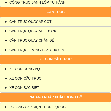
➤
CỔNG TRỤC BÁNH LỐP TỰ HÀNH
CẦN TRỤC
➤
CẦN TRỤC QUAY ÁP CỘT
➤
CẦN TRỤC QUAY ÁP TƯỜNG
➤
CẦN TRỤC QUAY CHÂN ĐẾ
➤
CẦN TRỤC TRONG DÂY CHUYỀN
XE CON CẦU TRỤC
➤
XE CON ĐỒNG BỘ
➤
XE CON CẦU TRỤC
➤
XE CON ĐẶC BIỆT
PALANG NHẬP KHẨU ĐỒNG BỘ
➤
PA LĂNG CÁP ĐIỆN TRUNG QUỐC