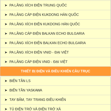
➤
PA LĂNG XÍCH ĐIỆN TRUNG QUỐC
➤
PA LĂNG CÁP ĐIỆN KUKDONG HÀN QUỐC
➤
PA LĂNG XÍCH ĐIỆN KUKDONG HÀN QUỐC
➤
PA LĂNG CÁP ĐIỆN BALKAN ECHO BULGARIA
➤
PA LĂNG XÍCH ĐIỆN BALKAN ECHO BULGARIA
➤
PA LĂNG XÍCH ĐIỆN VNID - ĐẠI VIỆT
➤
PA LĂNG CÁP ĐIỆN VNID - ĐẠI VIỆT
THIẾT BỊ ĐIỆN VÀ ĐIỀU KHIỂN CẦU TRỤC
➤
BIẾN TẦN LS
➤
BIẾN TẦN YASKAWA
➤
TAY BẤM, TAY TRANG ĐIỀU KHIỂN
➤
TỦ ĐIỆN TRỞ VÀ ĐIỆN TRỞ XẢ