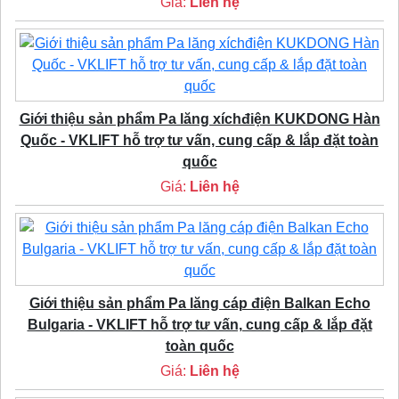
Giá:
Liên hệ
Giới thiệu sản phẩm Pa lăng xíchđiện KUKDONG Hàn
Quốc - VKLIFT hỗ trợ tư vấn, cung cấp & lắp đặt toàn
quốc
Giá:
Liên hệ
Giới thiệu sản phẩm Pa lăng cáp điện Balkan Echo
Bulgaria - VKLIFT hỗ trợ tư vấn, cung cấp & lắp đặt
toàn quốc
Giá:
Liên hệ