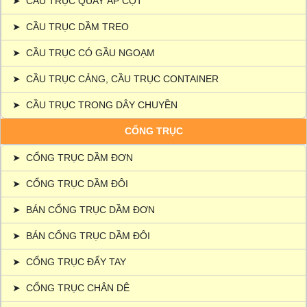
➤
CẦU TRỤC QUAY ÁP CỘT
➤
CẦU TRỤC DẦM TREO
➤
CẦU TRỤC CÓ GẦU NGOẠM
➤
CẦU TRỤC CẢNG, CẦU TRỤC CONTAINER
➤
CẦU TRỤC TRONG DÂY CHUYỀN
CỔNG TRỤC
➤
CỔNG TRỤC DẦM ĐƠN
➤
CỔNG TRỤC DẦM ĐÔI
➤
BÁN CỔNG TRỤC DẦM ĐƠN
➤
BÁN CỔNG TRỤC DẦM ĐÔI
➤
CỔNG TRỤC ĐẨY TAY
➤
CỔNG TRỤC CHÂN DÊ