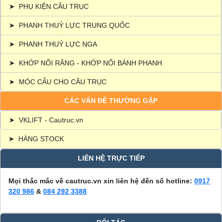
➤
PHỤ KIỆN CẦU TRỤC
➤
PHANH THUỶ LỰC TRUNG QUỐC
➤
PHANH THUỶ LỰC NGA
➤
KHỚP NỐI RĂNG - KHỚP NỐI BÁNH PHANH
➤
MÓC CẨU CHO CẦU TRỤC
CÁC VẤN ĐỀ THƯỜNG GẶP
➤
VKLIFT - Cautruc.vn
➤
HÀNG STOCK
LIÊN HỆ TRỰC TIẾP
Mọi thắc mắc về cautruc.vn xin liên hệ đến số hotline:
0917
320 986
&
084 292 3388