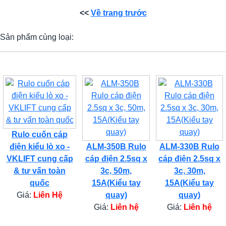
<<
Về trang trước
Sản phẩm cùng loại:
Rulo cuốn cáp
điện kiểu lò xo -
ALM-350B Rulo
ALM-330B Rulo
VKLIFT cung cấp
cáp điện 2.5sq x
cáp điện 2.5sq x
& tư vấn toàn
3c, 50m,
3c, 30m,
quốc
15A(Kiểu tay
15A(Kiểu tay
Giá:
Liên Hệ
quay)
quay)
Giá:
Liên hệ
Giá:
Liên hệ