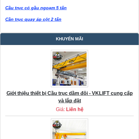
Cầu trục có gầu ngoạm 5 tấn
Cần trục quay áp cột 2 tấn
KHUYẾN MÃI
Giới thiệu thiết bị Cầu trục dầm đôi - VKLIFT cung cấp
và lắp đặt
Giá:
Liên hệ