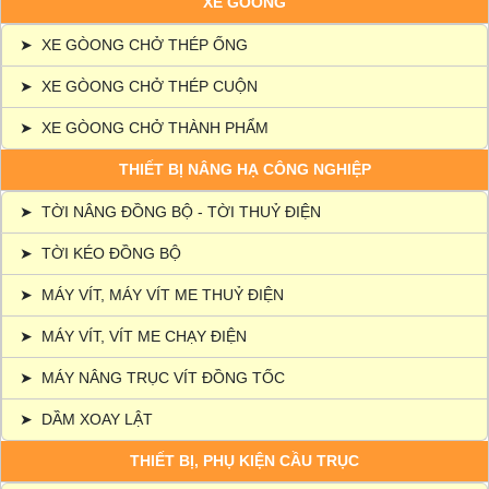
XE GÒONG
➤
XE GÒONG CHỞ THÉP ỐNG
➤
XE GÒONG CHỞ THÉP CUỘN
➤
XE GÒONG CHỞ THÀNH PHẨM
THIẾT BỊ NÂNG HẠ CÔNG NGHIỆP
➤
TỜI NÂNG ĐỒNG BỘ - TỜI THUỶ ĐIỆN
➤
TỜI KÉO ĐỒNG BỘ
➤
MÁY VÍT, MÁY VÍT ME THUỶ ĐIỆN
➤
MÁY VÍT, VÍT ME CHẠY ĐIỆN
➤
MÁY NÂNG TRỤC VÍT ĐỒNG TỐC
➤
DẦM XOAY LẬT
THIẾT BỊ, PHỤ KIỆN CẦU TRỤC