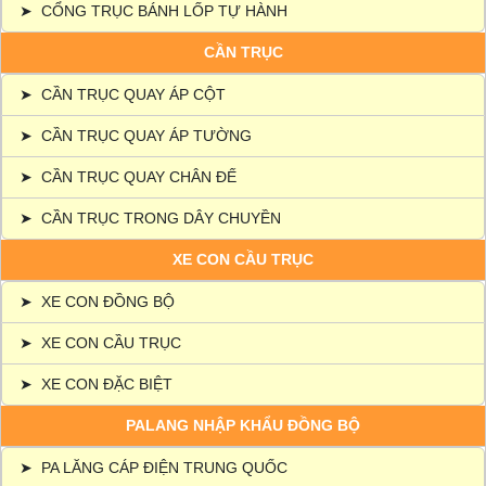
➤
CỔNG TRỤC BÁNH LỐP TỰ HÀNH
CẦN TRỤC
➤
CẦN TRỤC QUAY ÁP CỘT
➤
CẦN TRỤC QUAY ÁP TƯỜNG
➤
CẦN TRỤC QUAY CHÂN ĐẾ
➤
CẦN TRỤC TRONG DÂY CHUYỀN
XE CON CẦU TRỤC
➤
XE CON ĐỒNG BỘ
➤
XE CON CẦU TRỤC
➤
XE CON ĐẶC BIỆT
PALANG NHẬP KHẨU ĐỒNG BỘ
➤
PA LĂNG CÁP ĐIỆN TRUNG QUỐC