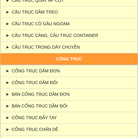
➤
CẦU TRỤC QUAY ÁP CỘT
➤
CẦU TRỤC DẦM TREO
➤
CẦU TRỤC CÓ GẦU NGOẠM
➤
CẦU TRỤC CẢNG, CẦU TRỤC CONTAINER
➤
CẦU TRỤC TRONG DÂY CHUYỀN
CỔNG TRỤC
➤
CỔNG TRỤC DẦM ĐƠN
➤
CỔNG TRỤC DẦM ĐÔI
➤
BÁN CỔNG TRỤC DẦM ĐƠN
➤
BÁN CỔNG TRỤC DẦM ĐÔI
➤
CỔNG TRỤC ĐẨY TAY
➤
CỔNG TRỤC CHÂN DÊ