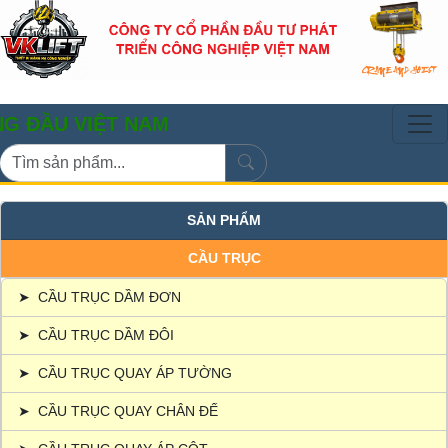
VIỆT NAM
SẢN PHẨM
CẦU TRỤC
➤
CẦU TRỤC DẦM ĐƠN
➤
CẦU TRỤC DẦM ĐÔI
➤
CẦU TRỤC QUAY ÁP TƯỜNG
➤
CẦU TRỤC QUAY CHÂN ĐẾ