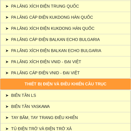
➤
PA LĂNG XÍCH ĐIỆN TRUNG QUỐC
➤
PA LĂNG CÁP ĐIỆN KUKDONG HÀN QUỐC
➤
PA LĂNG XÍCH ĐIỆN KUKDONG HÀN QUỐC
➤
PA LĂNG CÁP ĐIỆN BALKAN ECHO BULGARIA
➤
PA LĂNG XÍCH ĐIỆN BALKAN ECHO BULGARIA
➤
PA LĂNG XÍCH ĐIỆN VNID - ĐẠI VIỆT
➤
PA LĂNG CÁP ĐIỆN VNID - ĐẠI VIỆT
THIẾT BỊ ĐIỆN VÀ ĐIỀU KHIỂN CẦU TRỤC
➤
BIẾN TẦN LS
➤
BIẾN TẦN YASKAWA
➤
TAY BẤM, TAY TRANG ĐIỀU KHIỂN
➤
TỦ ĐIỆN TRỞ VÀ ĐIỆN TRỞ XẢ