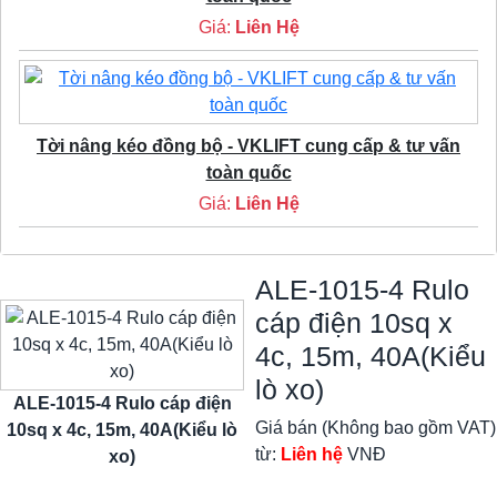
Giá:
Liên Hệ
Tời nâng kéo đồng bộ - VKLIFT cung cấp & tư vấn
toàn quốc
Giá:
Liên Hệ
ALE-1015-4 Rulo
cáp điện 10sq x
4c, 15m, 40A(Kiểu
lò xo)
ALE-1015-4 Rulo cáp điện
Giá bán (Không bao gồm VAT)
10sq x 4c, 15m, 40A(Kiểu lò
từ:
Liên hệ
VNĐ
xo)