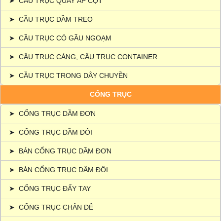
➤
CẦU TRỤC QUAY ÁP CỘT
➤
CẦU TRỤC DẦM TREO
➤
CẦU TRỤC CÓ GẦU NGOẠM
➤
CẦU TRỤC CẢNG, CẦU TRỤC CONTAINER
➤
CẦU TRỤC TRONG DÂY CHUYỀN
CỔNG TRỤC
➤
CỔNG TRỤC DẦM ĐƠN
➤
CỔNG TRỤC DẦM ĐÔI
➤
BÁN CỔNG TRỤC DẦM ĐƠN
➤
BÁN CỔNG TRỤC DẦM ĐÔI
➤
CỔNG TRỤC ĐẨY TAY
➤
CỔNG TRỤC CHÂN DÊ