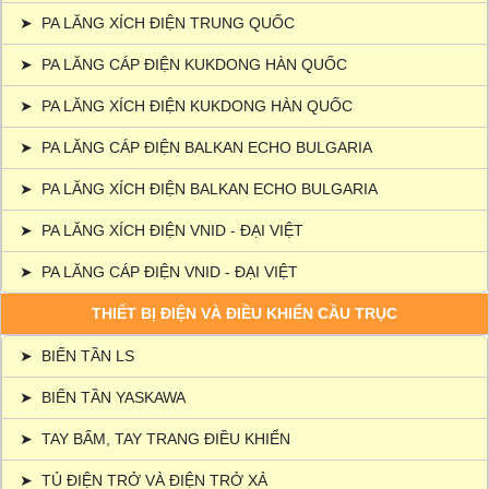
➤
PA LĂNG XÍCH ĐIỆN TRUNG QUỐC
➤
PA LĂNG CÁP ĐIỆN KUKDONG HÀN QUỐC
➤
PA LĂNG XÍCH ĐIỆN KUKDONG HÀN QUỐC
➤
PA LĂNG CÁP ĐIỆN BALKAN ECHO BULGARIA
➤
PA LĂNG XÍCH ĐIỆN BALKAN ECHO BULGARIA
➤
PA LĂNG XÍCH ĐIỆN VNID - ĐẠI VIỆT
➤
PA LĂNG CÁP ĐIỆN VNID - ĐẠI VIỆT
THIẾT BỊ ĐIỆN VÀ ĐIỀU KHIỂN CẦU TRỤC
➤
BIẾN TẦN LS
➤
BIẾN TẦN YASKAWA
➤
TAY BẤM, TAY TRANG ĐIỀU KHIỂN
➤
TỦ ĐIỆN TRỞ VÀ ĐIỆN TRỞ XẢ