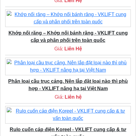
Giá:
Liên Hệ
Khớp nối răng – Khớp nối bánh răng - VKLIFT cung
cấp và phân phối trên toàn quốc
Giá:
Liên Hệ
Phân loại cầu trục cảng. Nên lắp đặt loại nào thì phù
hợp - VKLIFT nâng hạ tại Việt Nam
Giá:
Liên hệ
Rulo cuốn cáp điện Koreel - VKLIFT cung cấp & tư