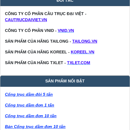
ĐỐI TÁC
CÔNG TY CỔ PHẦN CẦU TRỤC ĐẠI VIỆT -
CAUTRUCDAIVIET.VN
CÔNG TY CỔ PHẦN VNID -
VNID.VN
SẢN PHẨM CỦA HÃNG TAILONG -
TAILONG.VN
SẢN PHẨM CỦA HÃNG KOREEL -
KOREEL.VN
SẢN PHẨM CỦA HÃNG TXLET -
TXLET.COM
SẢN PHẨM NỔI BẬT
Cổng trục dầm đôi 5 tấn
Cổng trục dầm đơn 1 tấn
Cổng trục dầm đơn 10 tấn
Bán Cổng trục dầm đơn 10 tấn