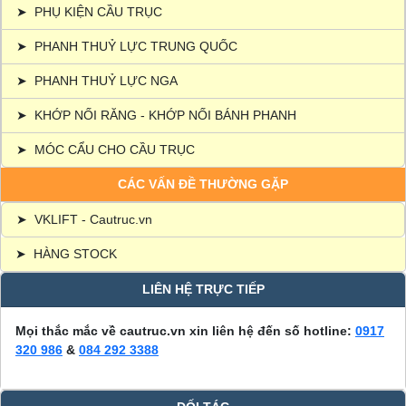
➤
PHỤ KIỆN CẦU TRỤC
➤
PHANH THUỶ LỰC TRUNG QUỐC
➤
PHANH THUỶ LỰC NGA
➤
KHỚP NỐI RĂNG - KHỚP NỐI BÁNH PHANH
➤
MÓC CẨU CHO CẦU TRỤC
CÁC VẤN ĐỀ THƯỜNG GẶP
➤
VKLIFT - Cautruc.vn
➤
HÀNG STOCK
LIÊN HỆ TRỰC TIẾP
Mọi thắc mắc về cautruc.vn xin liên hệ đến số hotline:
0917
320 986
&
084 292 3388