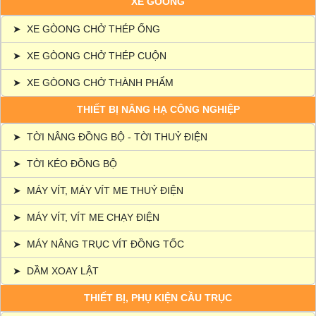
XE GÒONG
➤
XE GÒONG CHỞ THÉP ỐNG
➤
XE GÒONG CHỞ THÉP CUỘN
➤
XE GÒONG CHỞ THÀNH PHẨM
THIẾT BỊ NÂNG HẠ CÔNG NGHIỆP
➤
TỜI NÂNG ĐỒNG BỘ - TỜI THUỶ ĐIỆN
➤
TỜI KÉO ĐỒNG BỘ
➤
MÁY VÍT, MÁY VÍT ME THUỶ ĐIỆN
➤
MÁY VÍT, VÍT ME CHẠY ĐIỆN
➤
MÁY NÂNG TRỤC VÍT ĐỒNG TỐC
➤
DẦM XOAY LẬT
THIẾT BỊ, PHỤ KIỆN CẦU TRỤC