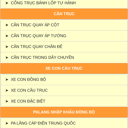
➤
CỔNG TRỤC BÁNH LỐP TỰ HÀNH
CẦN TRỤC
➤
CẦN TRỤC QUAY ÁP CỘT
➤
CẦN TRỤC QUAY ÁP TƯỜNG
➤
CẦN TRỤC QUAY CHÂN ĐẾ
➤
CẦN TRỤC TRONG DÂY CHUYỀN
XE CON CẦU TRỤC
➤
XE CON ĐỒNG BỘ
➤
XE CON CẦU TRỤC
➤
XE CON ĐẶC BIỆT
PALANG NHẬP KHẨU ĐỒNG BỘ
➤
PA LĂNG CÁP ĐIỆN TRUNG QUỐC