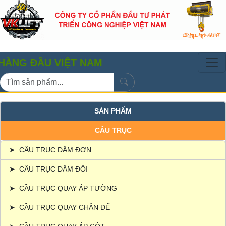
ĐẦU VIỆT NAM
SẢN PHẨM
CẦU TRỤC
➤
CẦU TRỤC DẦM ĐƠN
➤
CẦU TRỤC DẦM ĐÔI
➤
CẦU TRỤC QUAY ÁP TƯỜNG
➤
CẦU TRỤC QUAY CHÂN ĐẾ