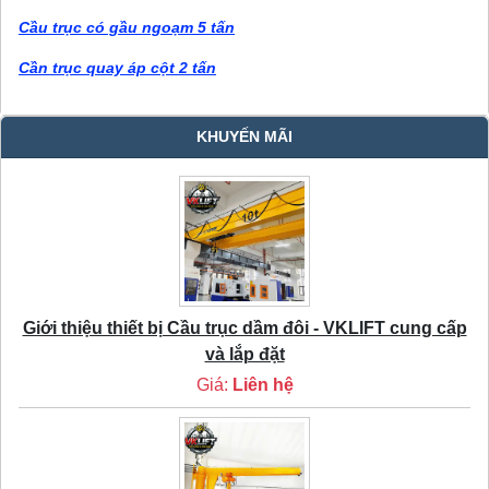
Cầu trục có gầu ngoạm 5 tấn
Cần trục quay áp cột 2 tấn
KHUYẾN MÃI
Giới thiệu thiết bị Cầu trục dầm đôi - VKLIFT cung cấp
và lắp đặt
Giá:
Liên hệ