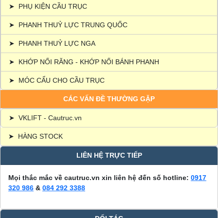
➤
PHỤ KIỆN CẦU TRỤC
➤
PHANH THUỶ LỰC TRUNG QUỐC
➤
PHANH THUỶ LỰC NGA
➤
KHỚP NỐI RĂNG - KHỚP NỐI BÁNH PHANH
➤
MÓC CẨU CHO CẦU TRỤC
CÁC VẤN ĐỀ THƯỜNG GẶP
➤
VKLIFT - Cautruc.vn
➤
HÀNG STOCK
LIÊN HỆ TRỰC TIẾP
Mọi thắc mắc về cautruc.vn xin liên hệ đến số hotline:
0917
320 986
&
084 292 3388