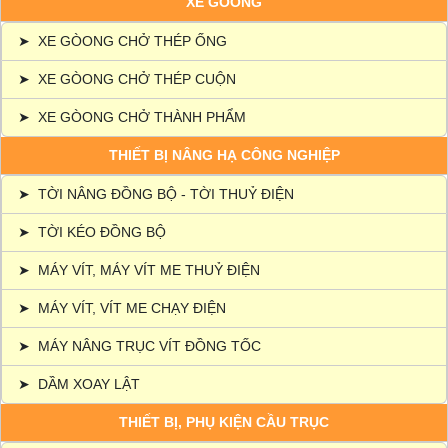
XE GÒONG
➤
XE GÒONG CHỞ THÉP ỐNG
➤
XE GÒONG CHỞ THÉP CUỘN
➤
XE GÒONG CHỞ THÀNH PHẨM
THIẾT BỊ NÂNG HẠ CÔNG NGHIỆP
➤
TỜI NÂNG ĐỒNG BỘ - TỜI THUỶ ĐIỆN
➤
TỜI KÉO ĐỒNG BỘ
➤
MÁY VÍT, MÁY VÍT ME THUỶ ĐIỆN
➤
MÁY VÍT, VÍT ME CHẠY ĐIỆN
➤
MÁY NÂNG TRỤC VÍT ĐỒNG TỐC
➤
DẦM XOAY LẬT
THIẾT BỊ, PHỤ KIỆN CẦU TRỤC