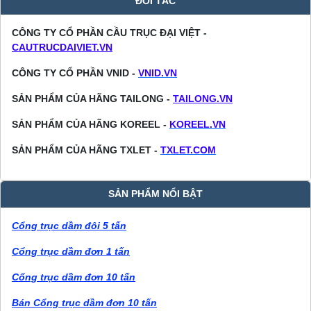
ĐỐI TÁC
CÔNG TY CỔ PHẦN CẦU TRỤC ĐẠI VIỆT -
CAUTRUCDAIVIET.VN
CÔNG TY CỔ PHẦN VNID -
VNID.VN
SẢN PHẨM CỦA HÃNG TAILONG -
TAILONG.VN
SẢN PHẨM CỦA HÃNG KOREEL -
KOREEL.VN
SẢN PHẨM CỦA HÃNG TXLET -
TXLET.COM
SẢN PHẨM NỔI BẬT
Cổng trục dầm đôi 5 tấn
Cổng trục dầm đơn 1 tấn
Cổng trục dầm đơn 10 tấn
Bán Cổng trục dầm đơn 10 tấn