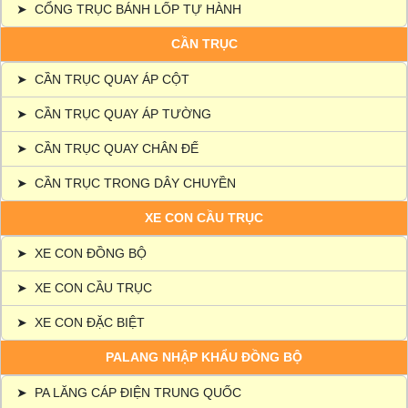
➤
CỔNG TRỤC BÁNH LỐP TỰ HÀNH
CẦN TRỤC
➤
CẦN TRỤC QUAY ÁP CỘT
➤
CẦN TRỤC QUAY ÁP TƯỜNG
➤
CẦN TRỤC QUAY CHÂN ĐẾ
➤
CẦN TRỤC TRONG DÂY CHUYỀN
XE CON CẦU TRỤC
➤
XE CON ĐỒNG BỘ
➤
XE CON CẦU TRỤC
➤
XE CON ĐẶC BIỆT
PALANG NHẬP KHẨU ĐỒNG BỘ
➤
PA LĂNG CÁP ĐIỆN TRUNG QUỐC