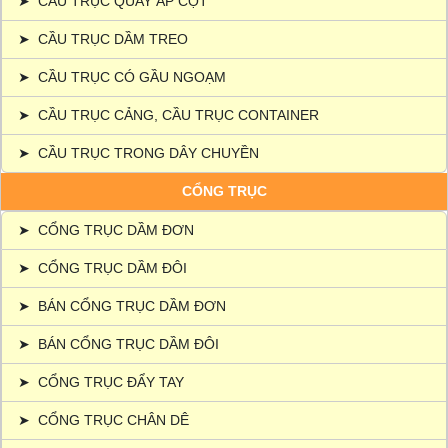
➤
CẦU TRỤC QUAY ÁP CỘT
➤
CẦU TRỤC DẦM TREO
➤
CẦU TRỤC CÓ GẦU NGOẠM
➤
CẦU TRỤC CẢNG, CẦU TRỤC CONTAINER
➤
CẦU TRỤC TRONG DÂY CHUYỀN
CỔNG TRỤC
➤
CỔNG TRỤC DẦM ĐƠN
➤
CỔNG TRỤC DẦM ĐÔI
➤
BÁN CỔNG TRỤC DẦM ĐƠN
➤
BÁN CỔNG TRỤC DẦM ĐÔI
➤
CỔNG TRỤC ĐẨY TAY
➤
CỔNG TRỤC CHÂN DÊ