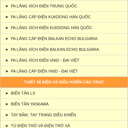
➤
PA LĂNG XÍCH ĐIỆN TRUNG QUỐC
➤
PA LĂNG CÁP ĐIỆN KUKDONG HÀN QUỐC
➤
PA LĂNG XÍCH ĐIỆN KUKDONG HÀN QUỐC
➤
PA LĂNG CÁP ĐIỆN BALKAN ECHO BULGARIA
➤
PA LĂNG XÍCH ĐIỆN BALKAN ECHO BULGARIA
➤
PA LĂNG XÍCH ĐIỆN VNID - ĐẠI VIỆT
➤
PA LĂNG CÁP ĐIỆN VNID - ĐẠI VIỆT
THIẾT BỊ ĐIỆN VÀ ĐIỀU KHIỂN CẦU TRỤC
➤
BIẾN TẦN LS
➤
BIẾN TẦN YASKAWA
➤
TAY BẤM, TAY TRANG ĐIỀU KHIỂN
➤
TỦ ĐIỆN TRỞ VÀ ĐIỆN TRỞ XẢ