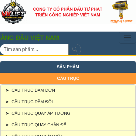
ĐẦU VIỆT NAM
SẢN PHẨM
CẦU TRỤC
➤
CẦU TRỤC DẦM ĐƠN
➤
CẦU TRỤC DẦM ĐÔI
➤
CẦU TRỤC QUAY ÁP TƯỜNG
➤
CẦU TRỤC QUAY CHÂN ĐẾ