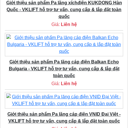
Giới thiệu sản phẩm Pa lăng xíchđiện KUKDONG Hàn
Quốc - VKLIFT hỗ trợ tư vấn, cung cấp & lắp đặt toàn
quốc
Giá:
Liên hệ
Giới thiệu sản phẩm Pa lăng cáp điện Balkan Echo
Bulgaria - VKLIFT hỗ trợ tư vấn, cung cấp & lắp đặt
toàn quốc
Giá:
Liên hệ
Giới thiệu sản phẩm Pa lăng cáp điện VNID Đại Việt -
VKLIFT hỗ trợ tư vấn, cung cấp & lắp đặt toàn quốc