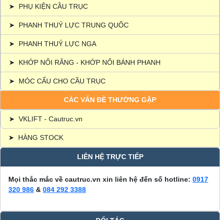
➤
PHỤ KIỆN CẦU TRỤC
➤
PHANH THUỶ LỰC TRUNG QUỐC
➤
PHANH THUỶ LỰC NGA
➤
KHỚP NỐI RĂNG - KHỚP NỐI BÁNH PHANH
➤
MÓC CẨU CHO CẦU TRỤC
CÁC VẤN ĐỀ THƯỜNG GẶP
➤
VKLIFT - Cautruc.vn
➤
HÀNG STOCK
LIÊN HỆ TRỰC TIẾP
Mọi thắc mắc về cautruc.vn xin liên hệ đến số hotline:
0917
320 986
&
084 292 3388