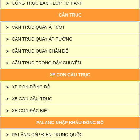
➤
CỔNG TRỤC BÁNH LỐP TỰ HÀNH
CẦN TRỤC
➤
CẦN TRỤC QUAY ÁP CỘT
➤
CẦN TRỤC QUAY ÁP TƯỜNG
➤
CẦN TRỤC QUAY CHÂN ĐẾ
➤
CẦN TRỤC TRONG DÂY CHUYỀN
XE CON CẦU TRỤC
➤
XE CON ĐỒNG BỘ
➤
XE CON CẦU TRỤC
➤
XE CON ĐẶC BIỆT
PALANG NHẬP KHẨU ĐỒNG BỘ
➤
PA LĂNG CÁP ĐIỆN TRUNG QUỐC