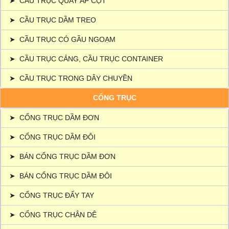
➤
CẦU TRỤC QUAY ÁP CỘT
➤
CẦU TRỤC DẦM TREO
➤
CẦU TRỤC CÓ GẦU NGOẠM
➤
CẦU TRỤC CẢNG, CẦU TRỤC CONTAINER
➤
CẦU TRỤC TRONG DÂY CHUYỀN
CỔNG TRỤC
➤
CỔNG TRỤC DẦM ĐƠN
➤
CỔNG TRỤC DẦM ĐÔI
➤
BÁN CỔNG TRỤC DẦM ĐƠN
➤
BÁN CỔNG TRỤC DẦM ĐÔI
➤
CỔNG TRỤC ĐẨY TAY
➤
CỔNG TRỤC CHÂN DÊ