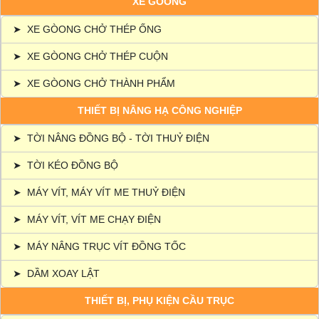
XE GÒONG
➤
XE GÒONG CHỞ THÉP ỐNG
➤
XE GÒONG CHỞ THÉP CUỘN
➤
XE GÒONG CHỞ THÀNH PHẨM
THIẾT BỊ NÂNG HẠ CÔNG NGHIỆP
➤
TỜI NÂNG ĐỒNG BỘ - TỜI THUỶ ĐIỆN
➤
TỜI KÉO ĐỒNG BỘ
➤
MÁY VÍT, MÁY VÍT ME THUỶ ĐIỆN
➤
MÁY VÍT, VÍT ME CHẠY ĐIỆN
➤
MÁY NÂNG TRỤC VÍT ĐỒNG TỐC
➤
DẦM XOAY LẬT
THIẾT BỊ, PHỤ KIỆN CẦU TRỤC