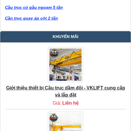
Cầu trục có gầu ngoạm 5 tấn
Cần trục quay áp cột 2 tấn
KHUYẾN MÃI
Giới thiệu thiết bị Cầu trục dầm đôi - VKLIFT cung cấp
và lắp đặt
Giá:
Liên hệ