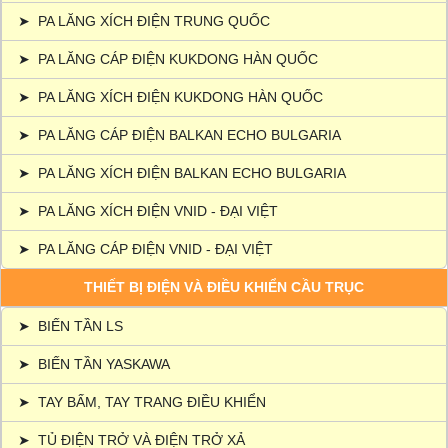
➤
PA LĂNG XÍCH ĐIỆN TRUNG QUỐC
➤
PA LĂNG CÁP ĐIỆN KUKDONG HÀN QUỐC
➤
PA LĂNG XÍCH ĐIỆN KUKDONG HÀN QUỐC
➤
PA LĂNG CÁP ĐIỆN BALKAN ECHO BULGARIA
➤
PA LĂNG XÍCH ĐIỆN BALKAN ECHO BULGARIA
➤
PA LĂNG XÍCH ĐIỆN VNID - ĐẠI VIỆT
➤
PA LĂNG CÁP ĐIỆN VNID - ĐẠI VIỆT
THIẾT BỊ ĐIỆN VÀ ĐIỀU KHIỂN CẦU TRỤC
➤
BIẾN TẦN LS
➤
BIẾN TẦN YASKAWA
➤
TAY BẤM, TAY TRANG ĐIỀU KHIỂN
➤
TỦ ĐIỆN TRỞ VÀ ĐIỆN TRỞ XẢ