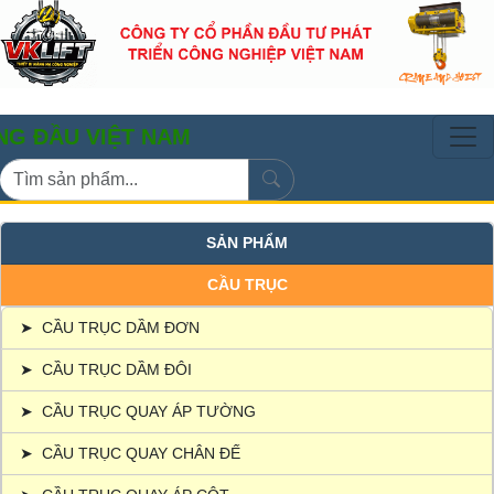
U VIỆT NAM
SẢN PHẨM
CẦU TRỤC
➤
CẦU TRỤC DẦM ĐƠN
➤
CẦU TRỤC DẦM ĐÔI
➤
CẦU TRỤC QUAY ÁP TƯỜNG
➤
CẦU TRỤC QUAY CHÂN ĐẾ