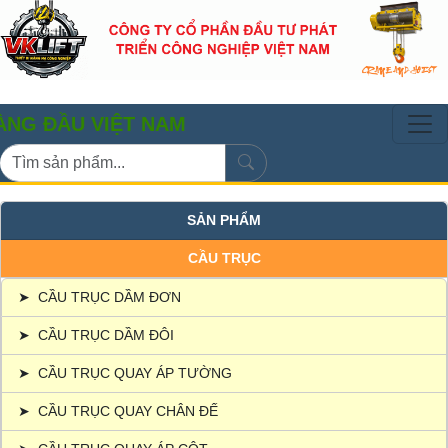
U VIỆT NAM
SẢN PHẨM
CẦU TRỤC
➤
CẦU TRỤC DẦM ĐƠN
➤
CẦU TRỤC DẦM ĐÔI
➤
CẦU TRỤC QUAY ÁP TƯỜNG
➤
CẦU TRỤC QUAY CHÂN ĐẾ