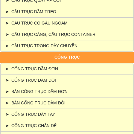
➤
CẦU TRỤC QUAY ÁP CỘT
➤
CẦU TRỤC DẦM TREO
➤
CẦU TRỤC CÓ GẦU NGOẠM
➤
CẦU TRỤC CẢNG, CẦU TRỤC CONTAINER
➤
CẦU TRỤC TRONG DÂY CHUYỀN
CỔNG TRỤC
➤
CỔNG TRỤC DẦM ĐƠN
➤
CỔNG TRỤC DẦM ĐÔI
➤
BÁN CỔNG TRỤC DẦM ĐƠN
➤
BÁN CỔNG TRỤC DẦM ĐÔI
➤
CỔNG TRỤC ĐẨY TAY
➤
CỔNG TRỤC CHÂN DÊ