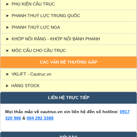
➤
PHỤ KIỆN CẦU TRỤC
➤
PHANH THUỶ LỰC TRUNG QUỐC
➤
PHANH THUỶ LỰC NGA
➤
KHỚP NỐI RĂNG - KHỚP NỐI BÁNH PHANH
➤
MÓC CẨU CHO CẦU TRỤC
CÁC VẤN ĐỀ THƯỜNG GẶP
➤
VKLIFT - Cautruc.vn
➤
HÀNG STOCK
LIÊN HỆ TRỰC TIẾP
Mọi thắc mắc về cautruc.vn xin liên hệ đến số hotline:
0917
320 986
&
084 292 3388