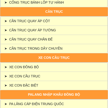
➤
CỔNG TRỤC BÁNH LỐP TỰ HÀNH
CẦN TRỤC
➤
CẦN TRỤC QUAY ÁP CỘT
➤
CẦN TRỤC QUAY ÁP TƯỜNG
➤
CẦN TRỤC QUAY CHÂN ĐẾ
➤
CẦN TRỤC TRONG DÂY CHUYỀN
XE CON CẦU TRỤC
➤
XE CON ĐỒNG BỘ
➤
XE CON CẦU TRỤC
➤
XE CON ĐẶC BIỆT
PALANG NHẬP KHẨU ĐỒNG BỘ
➤
PA LĂNG CÁP ĐIỆN TRUNG QUỐC