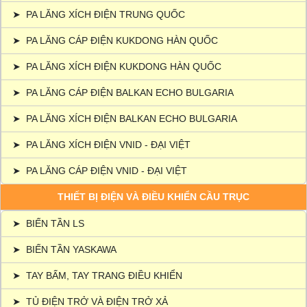
➤
PA LĂNG XÍCH ĐIỆN TRUNG QUỐC
➤
PA LĂNG CÁP ĐIỆN KUKDONG HÀN QUỐC
➤
PA LĂNG XÍCH ĐIỆN KUKDONG HÀN QUỐC
➤
PA LĂNG CÁP ĐIỆN BALKAN ECHO BULGARIA
➤
PA LĂNG XÍCH ĐIỆN BALKAN ECHO BULGARIA
➤
PA LĂNG XÍCH ĐIỆN VNID - ĐẠI VIỆT
➤
PA LĂNG CÁP ĐIỆN VNID - ĐẠI VIỆT
THIẾT BỊ ĐIỆN VÀ ĐIỀU KHIỂN CẦU TRỤC
➤
BIẾN TẦN LS
➤
BIẾN TẦN YASKAWA
➤
TAY BẤM, TAY TRANG ĐIỀU KHIỂN
➤
TỦ ĐIỆN TRỞ VÀ ĐIỆN TRỞ XẢ