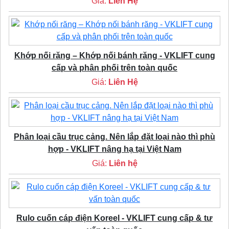
Giá:
Liên Hệ
Khớp nối răng – Khớp nối bánh răng - VKLIFT cung
cấp và phân phối trên toàn quốc
Giá:
Liên Hệ
Phân loại cầu trục cảng. Nên lắp đặt loại nào thì phù
hợp - VKLIFT nâng hạ tại Việt Nam
Giá:
Liên hệ
Rulo cuốn cáp điện Koreel - VKLIFT cung cấp & tư