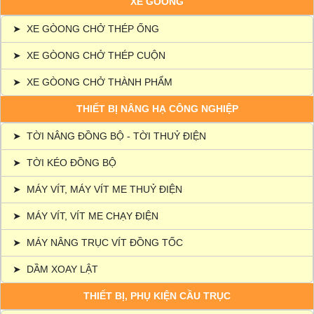
XE GÒONG
➤
XE GÒONG CHỞ THÉP ỐNG
➤
XE GÒONG CHỞ THÉP CUỘN
➤
XE GÒONG CHỞ THÀNH PHẨM
THIẾT BỊ NÂNG HẠ CÔNG NGHIỆP
➤
TỜI NÂNG ĐỒNG BỘ - TỜI THUỶ ĐIỆN
➤
TỜI KÉO ĐỒNG BỘ
➤
MÁY VÍT, MÁY VÍT ME THUỶ ĐIỆN
➤
MÁY VÍT, VÍT ME CHẠY ĐIỆN
➤
MÁY NÂNG TRỤC VÍT ĐỒNG TỐC
➤
DẦM XOAY LẬT
THIẾT BỊ, PHỤ KIỆN CẦU TRỤC