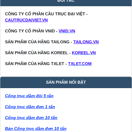
ĐỐI TÁC
CÔNG TY CỔ PHẦN CẦU TRỤC ĐẠI VIỆT -
CAUTRUCDAIVIET.VN
CÔNG TY CỔ PHẦN VNID -
VNID.VN
SẢN PHẨM CỦA HÃNG TAILONG -
TAILONG.VN
SẢN PHẨM CỦA HÃNG KOREEL -
KOREEL.VN
SẢN PHẨM CỦA HÃNG TXLET -
TXLET.COM
SẢN PHẨM NỔI BẬT
Cổng trục dầm đôi 5 tấn
Cổng trục dầm đơn 1 tấn
Cổng trục dầm đơn 10 tấn
Bán Cổng trục dầm đơn 10 tấn