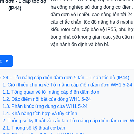
m đơn - 1 cấp tốc độ
hạ công nghiệp sử dụng động cơ điện, t
(IP44)
dầm đơn với chiều cao nâng lên tới 24
cấu chắc chắn, tốc độ nâng hạ 8 m/phú
kiểu rotor côn, cấp bảo vệ IP55, phù 
trong nhà có không gian cao, yêu cầu nâ
vận hành ổn định và bền bỉ.
ục
▼
-24 – Tời nâng cáp điện dầm đơn 5 tấn – 1 cấp tốc độ (IP44)
ới thiệu chung về Tời nâng cáp điện dầm đơn WH1 5-24
Tổng quan về tời nâng cáp điện dầm đơn
 Đặc điểm nổi bật của dòng WH1 5-24
 Phân khúc ứng dụng của WH1 5-24
Khả năng tích hợp và tùy chỉnh
ông số kỹ thuật và cấu tạo Tời nâng cáp điện dầm đơn W
 Thông số kỹ thuật cơ bản