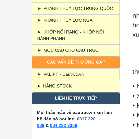
➤
PHANH THUỶ LỰC TRUNG QUỐC
nh
➤
PHANH THUỶ LỰC NGA
hợ
➤
KHỚP NỐI RĂNG - KHỚP NỐI
xu
BÁNH PHANH
1
➤
MÓC CẨU CHO CẦU TRỤC
CÁC VẤN ĐỀ THƯỜNG GẶP
th
➤
VKLIFT - Cautruc.vn
• 
➤
HÀNG STOCK
• 
LIÊN HỆ TRỰC TIẾP
• 
Mọi thắc mắc về cautruc.vn xin liên
• 
hệ đến số hotline:
0917 320
• 
986
&
084 292 3388