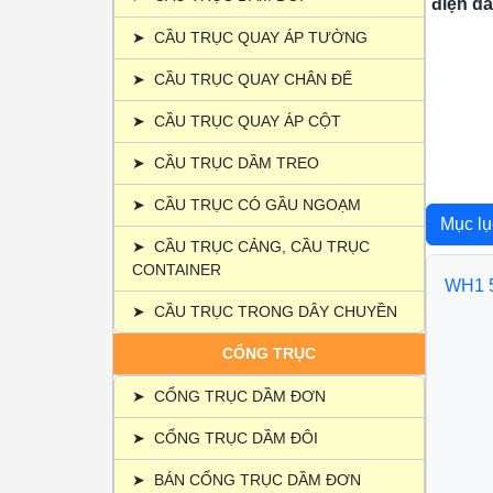
điện dầ
➤
CẦU TRỤC QUAY ÁP TƯỜNG
➤
CẦU TRỤC QUAY CHÂN ĐẾ
➤
CẦU TRỤC QUAY ÁP CỘT
➤
CẦU TRỤC DẦM TREO
➤
CẦU TRỤC CÓ GẦU NGOẠM
Mục l
➤
CẦU TRỤC CẢNG, CẦU TRỤC
CONTAINER
WH1 5
➤
CẦU TRỤC TRONG DÂY CHUYỀN
1. Gi
1.1. 
CỔNG TRỤC
1.2.
1.3.
➤
CỔNG TRỤC DẦM ĐƠN
1.4. 
➤
CỔNG TRỤC DẦM ĐÔI
2. Th
2.1.
➤
BÁN CỔNG TRỤC DẦM ĐƠN