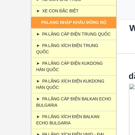
5.3.
5.4.
➤
XE CON ĐẶC BIỆT
PALANG NHẬP KHẨU ĐỒNG BỘ
W
➤
PA LĂNG CÁP ĐIỆN TRUNG QUỐC
➤
PA LĂNG XÍCH ĐIỆN TRUNG
QUỐC
➤
PA LĂNG CÁP ĐIỆN KUKDONG
HÀN QUỐC
d
➤
PA LĂNG XÍCH ĐIỆN KUKDONG
HÀN QUỐC
➤
PA LĂNG CÁP ĐIỆN BALKAN ECHO
BULGARIA
➤
PA LĂNG XÍCH ĐIỆN BALKAN
ECHO BULGARIA
➤
PA LĂNG XÍCH ĐIỆN VNID - ĐẠI