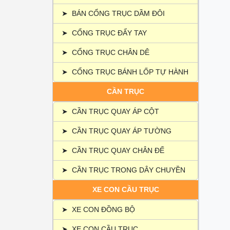
​​​​​​
➤
BÁN CỔNG TRỤC DẦM ĐÔI
2.3.
2.4. 
➤
CỔNG TRỤC ĐẨY TAY
​​​​​​
3. Ứ
➤
CỔNG TRỤC CHÂN DÊ
3.1.
➤
CỔNG TRỤC BÁNH LỐP TỰ HÀNH
3.2. 
3.3.
CẦN TRỤC
3.4. 
➤
CẦN TRỤC QUAY ÁP CỘT
3.5. 
4. Ưu
➤
CẦN TRỤC QUAY ÁP TƯỜNG
4.1.
4.2.
➤
CẦN TRỤC QUAY CHÂN ĐẾ
4.3. 
➤
CẦN TRỤC TRONG DÂY CHUYỀN
4.4.
4.5. 
XE CON CẦU TRỤC
5. Ch
➤
XE CON ĐỒNG BỘ
5.1. 
5.2.
➤
XE CON CẦU TRỤC