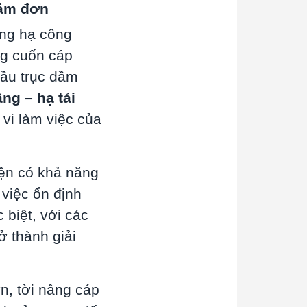
ầm đơn
âng hạ công
ng cuốn cáp
cầu trục dầm
ng – hạ tải
vi làm việc của
iện có khả năng
 việc ổn định
 biệt, với các
rở thành giải
n, tời nâng cáp