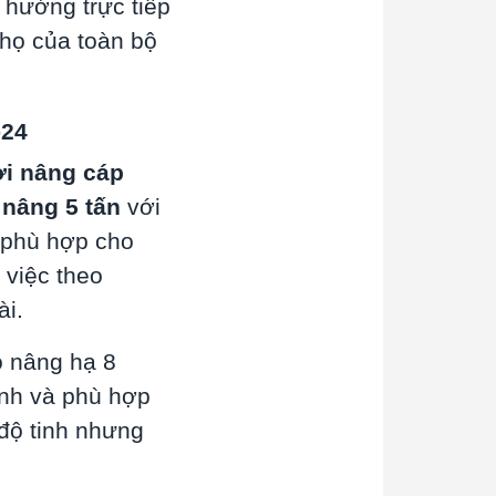
 hưởng trực tiếp
thọ của toàn bộ
24
ời nâng cáp
g nâng 5 tấn
với
h phù hợp cho
 việc theo
ài.
độ nâng hạ 8
ịnh và phù hợp
độ tinh nhưng