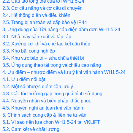
​2.2. Cấu tạo tổng thể của tời WH1 5-24
 Cơ cấu nâng và cơ cấu di chuyển
Hệ thống điện và điều khiển
​2.5. Trang bị an toàn và cấp bảo vệ IP44
ng dụng của Tời nâng cáp điện dầm đơn WH1 5-24
 Nhà máy sản xuất và lắp ráp
Xưởng cơ khí và chế tạo kết cấu thép
 Kho bãi công nghiệp
Khu vực bảo trì – sửa chữa thiết bị
Ứng dụng theo tải trọng và chiều cao nâng
 điểm – nhược điểm và lưu ý khi vận hành WH1 5-24
 Ưu điểm nổi bật
 Một số nhược điểm cần lưu ý
Các lỗi thường gặp trong quá trình sử dụng
 Nguyên nhân và biện pháp khắc phục
Khuyến nghị an toàn khi vận hành
ính sách cung cấp & liên hệ tư vấn
Vì sao nên lựa chọn WH1 5-24 tại VKLIFT
 Cam kết về chất lượng