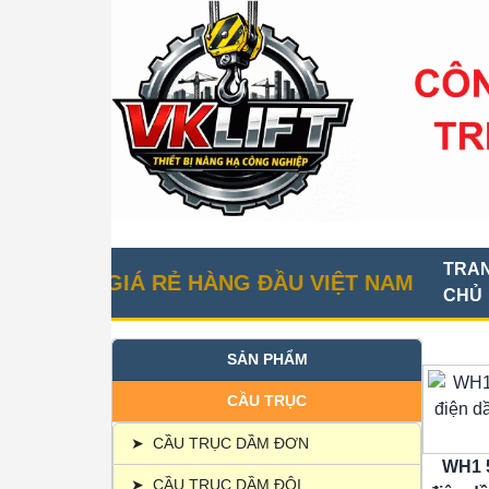
TRA
ỤC GIÁ RẺ HÀNG ĐẦU VIỆT NAM
CHỦ
SẢN PHẨM
CẦU TRỤC
➤
CẦU TRỤC DẦM ĐƠN
WH1 5
➤
CẦU TRỤC DẦM ĐÔI