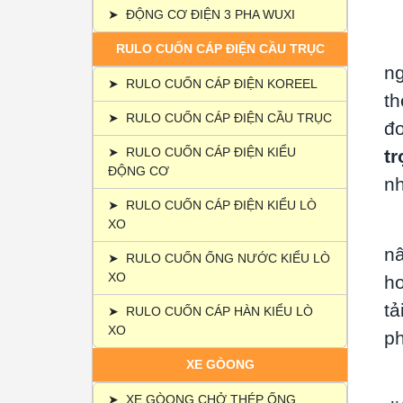
1
➤
ĐỘNG CƠ ĐIỆN 3 PHA WUXI
RULO CUỐN CÁP ĐIỆN CẦU TRỤC
ng
➤
RULO CUỐN CÁP ĐIỆN KOREEL
th
➤
RULO CUỐN CÁP ĐIỆN CẦU TRỤC
đơ
➤
RULO CUỐN CÁP ĐIỆN KIỂU
t
ĐỘNG CƠ
n
➤
RULO CUỐN CÁP ĐIỆN KIỂU LÒ
XO
nâ
➤
RULO CUỐN ỐNG NƯỚC KIỂU LÒ
XO
hơ
tả
➤
RULO CUỐN CÁP HÀN KIỂU LÒ
XO
ph
XE GÒONG
➤
XE GÒONG CHỞ THÉP ỐNG