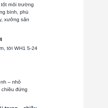
tốt môi trường
ng bình, phù
áy, xưởng sản
4
 m, tời WH1 5-24
bình – nhỏ
o chiều đứng