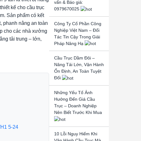
vấn & Báo giá:
hiết kế cho cầu trục
0979670025
 m. Sản phẩm có kết
t, phanh nâng an toàn
Công Ty Cổ Phần Công
Nghiệp Việt Nam – Đối
hợp cho các nhà xưởng
Tác Tin Cậy Trong Giải
ng tải trung – lớn,
Pháp Nâng Hạ
Cầu Trục Dầm Đôi –
Nâng Tải Lớn, Vận Hành
Ổn Định, An Toàn Tuyệt
Đối
Những Yếu Tố Ảnh
Hưởng Đến Giá Cầu
Trục – Doanh Nghiệp
Nên Biết Trước Khi Mua
H1 5-24
10 Lỗi Nguy Hiểm Khi
Vận Hành Cầu Trục Mà