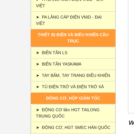
VIỆT
➤
PA LĂNG CÁP ĐIỆN VNID - ĐẠI
VIỆT
THIẾT BỊ ĐIỆN VÀ ĐIỀU KHIỂN CẦU
TRỤC
➤
BIẾN TẦN LS
➤
BIẾN TẦN YASKAWA
➤
TAY BẤM, TAY TRANG ĐIỀU KHIỂN
➤
TỦ ĐIỆN TRỞ VÀ ĐIỆN TRỞ XẢ
ĐỘNG CƠ, HỘP GIẢM TỐC
➤
ĐỘNG CƠ liền HGT TAILONG
TRUNG QUỐC
W
➤
ĐỘNG CƠ, HGT SMEC HÀN QUỐC