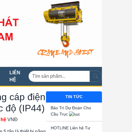
LIÊN
HỆ
g cáp điện
TIN TỨC
c độ (IP44)
Bảo Trì Dự Đoán Cho
Cầu Trục
 hệ
VNĐ
HOTLINE Liên hệ Tư
5 tấn là thiết bị nâng