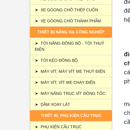
đi
đế
➤
XE GÒONG CHỞ THÉP CUỘN
hệ
➤
XE GÒONG CHỞ THÀNH PHẨM
THIẾT BỊ NÂNG HẠ CÔNG NGHIỆP
1
➤
TỜI NÂNG ĐỒNG BỘ - TỜI THUỶ
ĐIỆN
đ
➤
TỜI KÉO ĐỒNG BỘ
ch
cá
➤
MÁY VÍT, MÁY VÍT ME THUỶ ĐIỆN
ph
➤
MÁY VÍT, VÍT ME CHẠY ĐIỆN
➤
MÁY NÂNG TRỤC VÍT ĐỒNG TỐC
m/
➤
DẦM XOAY LẬT
ch
THIẾT BỊ, PHỤ KIỆN CẦU TRỤC
cầ
➤
PHỤ KIỆN CẦU TRỤC