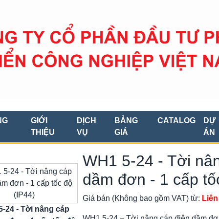
NG
GIỚI
DỊCH
BẢNG
CATALOG
DỰ
THIỆU
VỤ
GIÁ
ÁN
WH1 5-24 - Tời nân
dầm đơn - 1 cấp tố
Giá bán (Không bao gồm VAT) từ:
Liên
-24 - Tời nâng cáp
WH1 5-24 – Tời nâng cáp điện dầm đơn 