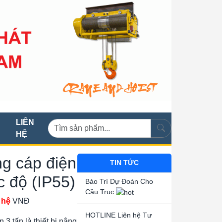
LIÊN
HỆ
g cáp điện
TIN TỨC
c độ (IP55)
Bảo Trì Dự Đoán Cho
Cầu Trục
 hệ
VNĐ
HOTLINE Liên hệ Tư
3 tấn là thiết bị nâng