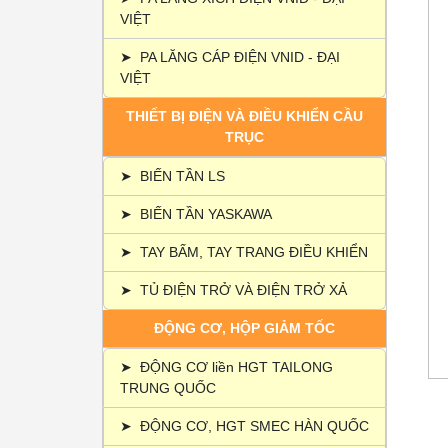
VIỆT
➤
PA LĂNG CÁP ĐIỆN VNID - ĐẠI
VIỆT
THIẾT BỊ ĐIỆN VÀ ĐIỀU KHIỂN CẦU
TRỤC
➤
BIẾN TẦN LS
➤
BIẾN TẦN YASKAWA
➤
TAY BẤM, TAY TRANG ĐIỀU KHIỂN
➤
TỦ ĐIỆN TRỞ VÀ ĐIỆN TRỞ XẢ
ĐỘNG CƠ, HỘP GIẢM TỐC
➤
ĐỘNG CƠ liền HGT TAILONG
TRUNG QUỐC
➤
ĐỘNG CƠ, HGT SMEC HÀN QUỐC