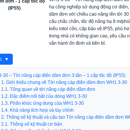
m đơn - 1 cấp tốc độ
hạ công nghiệp sử dụng động cơ điện, t
(IP55)
dầm đơn với chiều cao nâng lên tới 30
cấu chắc chắn, tốc độ nâng hạ 8 m/phú
kiểu rotor côn, cấp bảo vệ IP55, phù 
trong nhà có không gian cao, yêu cầu nâ
vận hành ổn định và bền bỉ.
ục
▼
-30 – Tời nâng cáp điện dầm đơn 3 tấn – 1 cấp tốc độ (IP55)
ới thiệu chung về Tời nâng cáp điện dầm đơn WH1 3-30
Tổng quan về tời nâng cáp điện dầm đơn
 Đặc điểm nổi bật của dòng WH1 3-30
 Phân khúc ứng dụng của WH1 3-30
​1.4. Khả năng tích hợp và tùy chỉnh
ông số kỹ thuật và cấu tạo Tời nâng cáp điện dầm đơn W
 Thông số kỹ thuật cơ bản