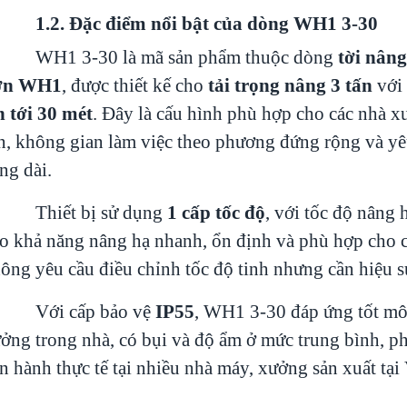
.2. Đặc điểm nổi bật của dòng WH1 3-30
WH1 3-30 là mã sản phẩm thuộc dòng
tời nân
ơn WH1
, được thiết kế cho
tải trọng nâng 3 tấn
với
n tới 30 mét
. Đây là cấu hình phù hợp cho các nhà x
n, không gian làm việc theo phương đứng rộng và yê
ng dài.
Thiết bị sử dụng
1 cấp tốc độ
, với tốc độ nâng
o khả năng nâng hạ nhanh, ổn định và phù hợp cho 
ông yêu cầu điều chỉnh tốc độ tinh nhưng cần hiệu su
Với cấp bảo vệ
IP55
, WH1 3-30 đáp ứng tốt mô
ởng trong nhà, có bụi và độ ẩm ở mức trung bình, p
n hành thực tế tại nhiều nhà máy, xưởng sản xuất tại