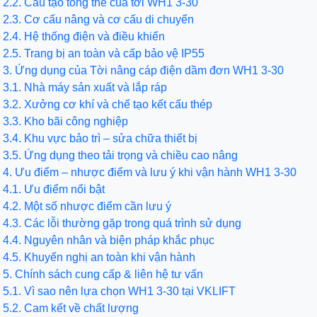
​2.2. Cấu tạo tổng thể của tời WH1 3-30
 Cơ cấu nâng và cơ cấu di chuyển
Hệ thống điện và điều khiển
Trang bị an toàn và cấp bảo vệ IP55
ng dụng của Tời nâng cáp điện dầm đơn WH1 3-30
Nhà máy sản xuất và lắp ráp
Xưởng cơ khí và chế tạo kết cấu thép
 Kho bãi công nghiệp
Khu vực bảo trì – sửa chữa thiết bị
Ứng dụng theo tải trọng và chiều cao nâng
 điểm – nhược điểm và lưu ý khi vận hành WH1 3-30
 Ưu điểm nổi bật
 Một số nhược điểm cần lưu ý
​4.3. Các lỗi thường gặp trong quá trình sử dụng
​​4.4. Nguyên nhân và biện pháp khắc phục
​4.5. Khuyến nghị an toàn khi vận hành
ính sách cung cấp & liên hệ tư vấn
Vì sao nên lựa chọn WH1 3-30 tại VKLIFT
 Cam kết về chất lượng