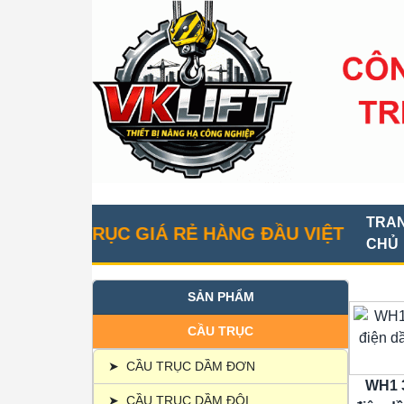
TRA
U TRỤC GIÁ RẺ HÀNG ĐẦU VIỆT NAM
CHỦ
SẢN PHẨM
CẦU TRỤC
➤
CẦU TRỤC DẦM ĐƠN
WH1 3
➤
CẦU TRỤC DẦM ĐÔI