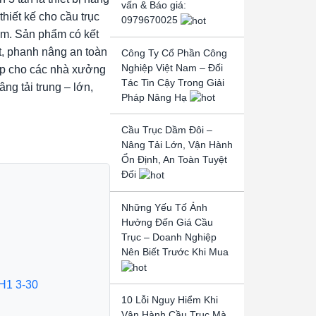
vấn & Báo giá:
hiết kế cho cầu trục
0979670025
 m. Sản phẩm có kết
t, phanh nâng an toàn
Công Ty Cổ Phần Công
Nghiệp Việt Nam – Đối
hợp cho các nhà xưởng
Tác Tin Cậy Trong Giải
ng tải trung – lớn,
Pháp Nâng Hạ
Cầu Trục Dầm Đôi –
Nâng Tải Lớn, Vận Hành
Ổn Định, An Toàn Tuyệt
Đối
Những Yếu Tố Ảnh
Hưởng Đến Giá Cầu
Trục – Doanh Nghiệp
Nên Biết Trước Khi Mua
H1 3-30
10 Lỗi Nguy Hiểm Khi
Vận Hành Cầu Trục Mà