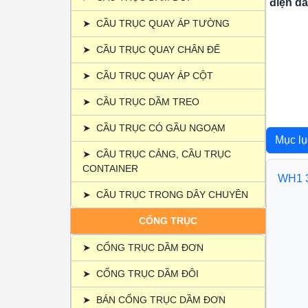
điện dầ
➤
CẦU TRỤC QUAY ÁP TƯỜNG
➤
CẦU TRỤC QUAY CHÂN ĐẾ
➤
CẦU TRỤC QUAY ÁP CỘT
➤
CẦU TRỤC DẦM TREO
➤
CẦU TRỤC CÓ GẦU NGOẠM
Mục l
➤
CẦU TRỤC CẢNG, CẦU TRỤC
CONTAINER
WH1 3
➤
CẦU TRỤC TRONG DÂY CHUYỀN
1. Gi
1.1. 
CỔNG TRỤC
1.2.
1.3.
➤
CỔNG TRỤC DẦM ĐƠN
​​​​​​
➤
CỔNG TRỤC DẦM ĐÔI
2. Th
2.1.
➤
BÁN CỔNG TRỤC DẦM ĐƠN