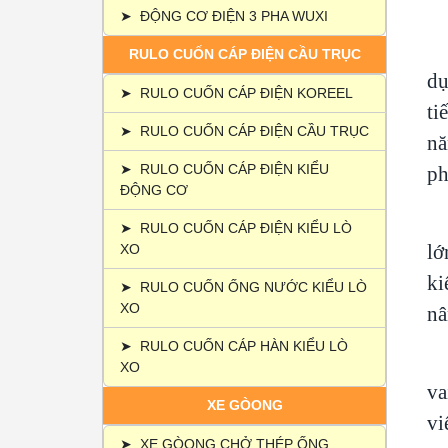
1
➤
ĐỘNG CƠ ĐIỆN 3 PHA WUXI
RULO CUỐN CÁP ĐIỆN CẦU TRỤC
dụ
➤
RULO CUỐN CÁP ĐIỆN KOREEL
ti
➤
RULO CUỐN CÁP ĐIỆN CẦU TRỤC
nă
➤
RULO CUỐN CÁP ĐIỆN KIỂU
ph
ĐỘNG CƠ
➤
RULO CUỐN CÁP ĐIỆN KIỂU LÒ
lớ
XO
ki
➤
RULO CUỐN ỐNG NƯỚC KIỂU LÒ
XO
nâ
➤
RULO CUỐN CÁP HÀN KIỂU LÒ
XO
va
XE GÒONG
vi
➤
XE GÒONG CHỞ THÉP ỐNG