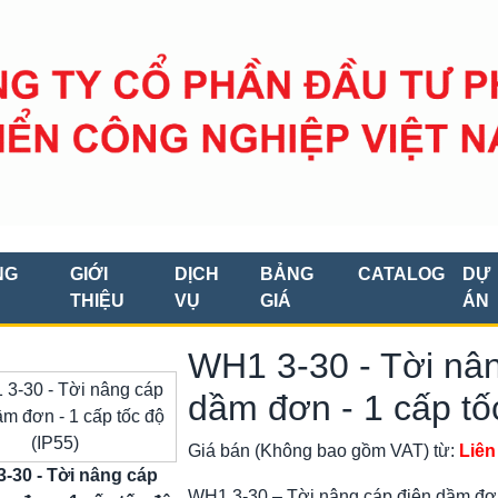
NG
GIỚI
DỊCH
BẢNG
CATALOG
DỰ
THIỆU
VỤ
GIÁ
ÁN
WH1 3-30 - Tời nân
dầm đơn - 1 cấp tố
Giá bán (Không bao gồm VAT) từ:
Liên
-30 - Tời nâng cáp
WH1 3-30 – Tời nâng cáp điện dầm đơn 