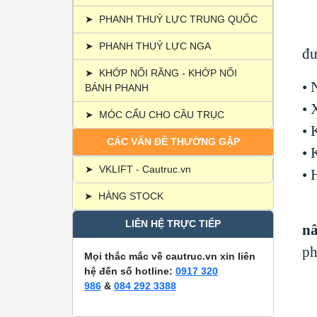
1
➤
PHANH THUỶ LỰC TRUNG QUỐC
➤
PHANH THUỶ LỰC NGA
đư
➤
KHỚP NỐI RĂNG - KHỚP NỐI
• 
BÁNH PHANH
• 
➤
MÓC CẨU CHO CẦU TRỤC
• 
CÁC VẤN ĐỀ THƯỜNG GẶP
• 
➤
VKLIFT - Cautruc.vn
• 
➤
HÀNG STOCK
LIÊN HỆ TRỰC TIẾP
nâ
ph
Mọi thắc mắc về cautruc.vn xin liên
hệ đến số hotline:
0917 320
​​
986
&
084 292 3388