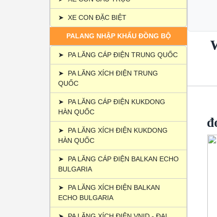
5.3. 
5.4.
➤
XE CON ĐẶC BIỆT
PALANG NHẬP KHẨU ĐỒNG BỘ
W
➤
PA LĂNG CÁP ĐIỆN TRUNG QUỐC
➤
PA LĂNG XÍCH ĐIỆN TRUNG
QUỐC
➤
PA LĂNG CÁP ĐIỆN KUKDONG
HÀN QUỐC
đ
➤
PA LĂNG XÍCH ĐIỆN KUKDONG
HÀN QUỐC
➤
PA LĂNG CÁP ĐIỆN BALKAN ECHO
BULGARIA
➤
PA LĂNG XÍCH ĐIỆN BALKAN
ECHO BULGARIA
➤
PA LĂNG XÍCH ĐIỆN VNID - ĐẠI