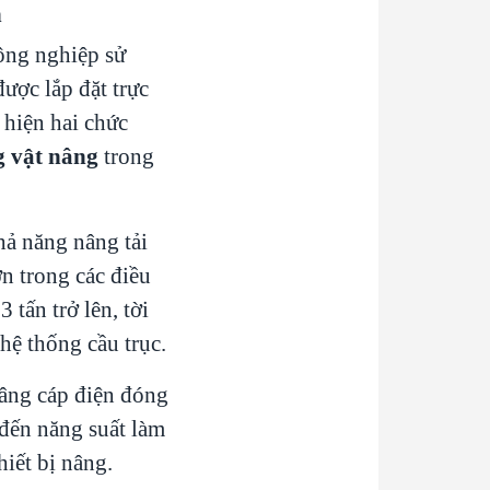
n
công nghiệp sử
ược lắp đặt trực
 hiện hai chức
g vật nâng
trong
hả năng nâng tải
n trong các điều
3 tấn trở lên, tời
hệ thống cầu trục.
nâng cáp điện đóng
 đến năng suất làm
hiết bị nâng.