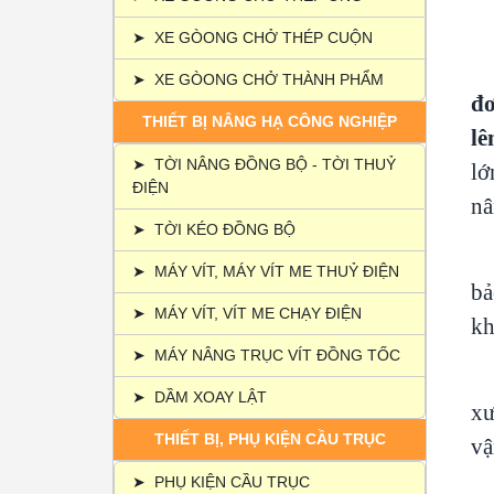
1
➤
XE GÒONG CHỞ THÉP CUỘN
➤
XE GÒONG CHỞ THÀNH PHẨM
đ
THIẾT BỊ NÂNG HẠ CÔNG NGHIỆP
lê
➤
TỜI NÂNG ĐỒNG BỘ - TỜI THUỶ
lớ
ĐIỆN
nâ
➤
TỜI KÉO ĐỒNG BỘ
➤
MÁY VÍT, MÁY VÍT ME THUỶ ĐIỆN
bả
➤
MÁY VÍT, VÍT ME CHẠY ĐIỆN
kh
➤
MÁY NÂNG TRỤC VÍT ĐỒNG TỐC
➤
DẦM XOAY LẬT
xư
THIẾT BỊ, PHỤ KIỆN CẦU TRỤC
vậ
➤
PHỤ KIỆN CẦU TRỤC