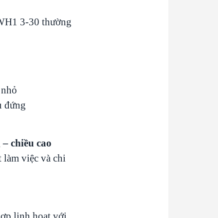
i WH1 3-30 thường
– nhỏ
u đứng
 – chiều cao
t làm việc và chi
ợp linh hoạt với