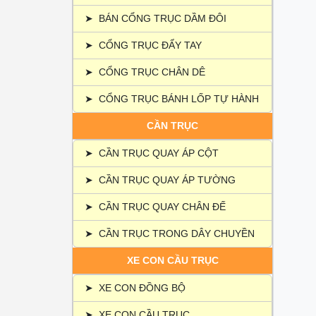
​​​​​​
➤
BÁN CỔNG TRỤC DẦM ĐÔI
2.3.
2.4. 
➤
CỔNG TRỤC ĐẨY TAY
2.5. 
3. Ứ
➤
CỔNG TRỤC CHÂN DÊ
3.1. 
➤
CỔNG TRỤC BÁNH LỐP TỰ HÀNH
3.2. 
3.3.
CẦN TRỤC
3.4. 
➤
CẦN TRỤC QUAY ÁP CỘT
3.5. 
4. Ưu
➤
CẦN TRỤC QUAY ÁP TƯỜNG
4.1.
4.2.
➤
CẦN TRỤC QUAY CHÂN ĐẾ
​​​​​​
➤
CẦN TRỤC TRONG DÂY CHUYỀN
​​​​​
​​​​​​
XE CON CẦU TRỤC
5. Ch
➤
XE CON ĐỒNG BỘ
5.1. 
5.2.
➤
XE CON CẦU TRỤC