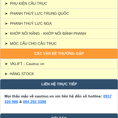
➤
PHỤ KIỆN CẦU TRỤC
➤
PHANH THUỶ LỰC TRUNG QUỐC
➤
PHANH THUỶ LỰC NGA
➤
KHỚP NỐI RĂNG - KHỚP NỐI BÁNH PHANH
➤
MÓC CẨU CHO CẦU TRỤC
CÁC VẤN ĐỀ THƯỜNG GẶP
➤
VKLIFT - Cautruc.vn
➤
HÀNG STOCK
LIÊN HỆ TRỰC TIẾP
Mọi thắc mắc về cautruc.vn xin liên hệ đến số hotline:
0917
320 986
&
084 292 3388