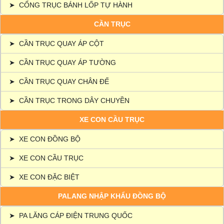
➤
CỔNG TRỤC BÁNH LỐP TỰ HÀNH
CẦN TRỤC
➤
CẦN TRỤC QUAY ÁP CỘT
➤
CẦN TRỤC QUAY ÁP TƯỜNG
➤
CẦN TRỤC QUAY CHÂN ĐẾ
➤
CẦN TRỤC TRONG DÂY CHUYỀN
XE CON CẦU TRỤC
➤
XE CON ĐỒNG BỘ
➤
XE CON CẦU TRỤC
➤
XE CON ĐẶC BIỆT
PALANG NHẬP KHẨU ĐỒNG BỘ
➤
PA LĂNG CÁP ĐIỆN TRUNG QUỐC