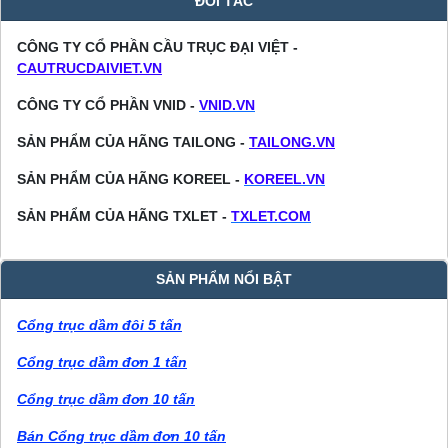
ĐỐI TÁC
CÔNG TY CỔ PHẦN CẦU TRỤC ĐẠI VIỆT -
CAUTRUCDAIVIET.VN
CÔNG TY CỔ PHẦN VNID -
VNID.VN
SẢN PHẨM CỦA HÃNG TAILONG -
TAILONG.VN
SẢN PHẨM CỦA HÃNG KOREEL -
KOREEL.VN
SẢN PHẨM CỦA HÃNG TXLET -
TXLET.COM
SẢN PHẨM NỔI BẬT
Cổng trục dầm đôi 5 tấn
Cổng trục dầm đơn 1 tấn
Cổng trục dầm đơn 10 tấn
Bán Cổng trục dầm đơn 10 tấn