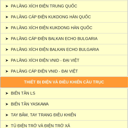
➤
PA LĂNG XÍCH ĐIỆN TRUNG QUỐC
➤
PA LĂNG CÁP ĐIỆN KUKDONG HÀN QUỐC
➤
PA LĂNG XÍCH ĐIỆN KUKDONG HÀN QUỐC
➤
PA LĂNG CÁP ĐIỆN BALKAN ECHO BULGARIA
➤
PA LĂNG XÍCH ĐIỆN BALKAN ECHO BULGARIA
➤
PA LĂNG XÍCH ĐIỆN VNID - ĐẠI VIỆT
➤
PA LĂNG CÁP ĐIỆN VNID - ĐẠI VIỆT
THIẾT BỊ ĐIỆN VÀ ĐIỀU KHIỂN CẦU TRỤC
➤
BIẾN TẦN LS
➤
BIẾN TẦN YASKAWA
➤
TAY BẤM, TAY TRANG ĐIỀU KHIỂN
➤
TỦ ĐIỆN TRỞ VÀ ĐIỆN TRỞ XẢ