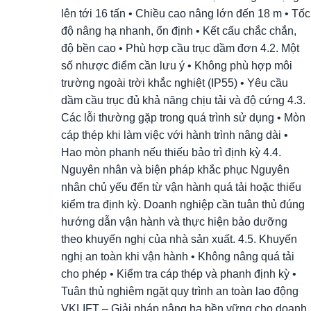
lên tới 16 tấn • Chiều cao nâng lớn đến 18 m • Tốc
độ nâng hạ nhanh, ổn định • Kết cấu chắc chắn,
độ bền cao • Phù hợp cầu trục dầm đơn 4.2. Một
số nhược điểm cần lưu ý • Không phù hợp môi
trường ngoài trời khắc nghiệt (IP55) • Yêu cầu
dầm cầu trục đủ khả năng chịu tải và độ cứng 4.3.
Các lỗi thường gặp trong quá trình sử dụng • Mòn
cáp thép khi làm việc với hành trình nâng dài •
Hao mòn phanh nếu thiếu bảo trì định kỳ 4.4.
Nguyên nhân và biện pháp khắc phục Nguyên
nhân chủ yếu đến từ vận hành quá tải hoặc thiếu
kiểm tra định kỳ. Doanh nghiệp cần tuân thủ đúng
hướng dẫn vận hành và thực hiện bảo dưỡng
theo khuyến nghị của nhà sản xuất. 4.5. Khuyến
nghị an toàn khi vận hành • Không nâng quá tải
cho phép • Kiểm tra cáp thép và phanh định kỳ •
Tuân thủ nghiêm ngặt quy trình an toàn lao động
VKLIFT – Giải pháp nâng hạ bền vững cho doanh