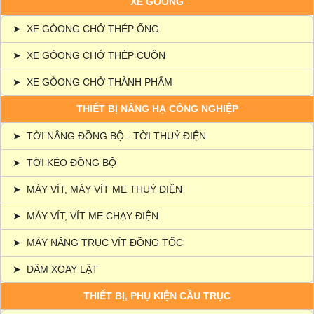
XE GÒONG
➤
XE GÒONG CHỞ THÉP ỐNG
➤
XE GÒONG CHỞ THÉP CUỘN
➤
XE GÒONG CHỞ THÀNH PHẨM
THIẾT BỊ NÂNG HẠ CÔNG NGHIỆP
➤
TỜI NÂNG ĐỒNG BỘ - TỜI THUỶ ĐIỆN
➤
TỜI KÉO ĐỒNG BỘ
➤
MÁY VÍT, MÁY VÍT ME THUỶ ĐIỆN
➤
MÁY VÍT, VÍT ME CHẠY ĐIỆN
➤
MÁY NÂNG TRỤC VÍT ĐỒNG TỐC
➤
DẦM XOAY LẬT
THIẾT BỊ, PHỤ KIỆN CẦU TRỤC