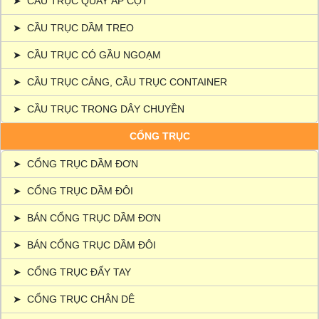
➤
CẦU TRỤC QUAY ÁP CỘT
➤
CẦU TRỤC DẦM TREO
➤
CẦU TRỤC CÓ GẦU NGOẠM
➤
CẦU TRỤC CẢNG, CẦU TRỤC CONTAINER
➤
CẦU TRỤC TRONG DÂY CHUYỀN
CỔNG TRỤC
➤
CỔNG TRỤC DẦM ĐƠN
➤
CỔNG TRỤC DẦM ĐÔI
➤
BÁN CỔNG TRỤC DẦM ĐƠN
➤
BÁN CỔNG TRỤC DẦM ĐÔI
➤
CỔNG TRỤC ĐẨY TAY
➤
CỔNG TRỤC CHÂN DÊ