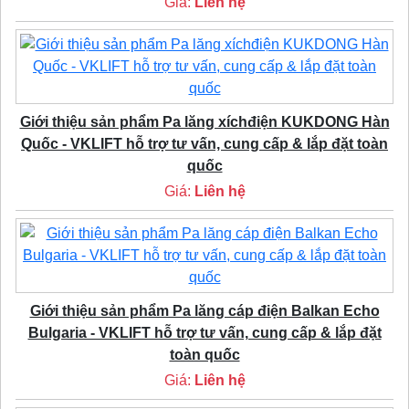
Giá:
Liên hệ
Giới thiệu sản phẩm Pa lăng xíchđiện KUKDONG Hàn
Quốc - VKLIFT hỗ trợ tư vấn, cung cấp & lắp đặt toàn
quốc
Giá:
Liên hệ
Giới thiệu sản phẩm Pa lăng cáp điện Balkan Echo
Bulgaria - VKLIFT hỗ trợ tư vấn, cung cấp & lắp đặt
toàn quốc
Giá:
Liên hệ