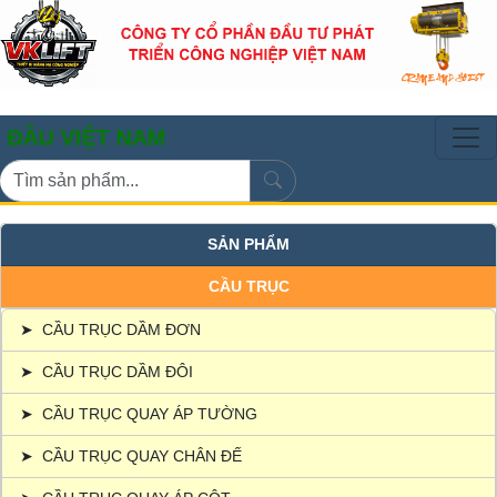
ỆT NAM
SẢN PHẨM
CẦU TRỤC
➤
CẦU TRỤC DẦM ĐƠN
➤
CẦU TRỤC DẦM ĐÔI
➤
CẦU TRỤC QUAY ÁP TƯỜNG
➤
CẦU TRỤC QUAY CHÂN ĐẾ