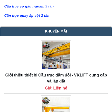
Cầu trục có gầu ngoạm 5 tấn
Cần trục quay áp cột 2 tấn
KHUYẾN MÃI
Giới thiệu thiết bị Cầu trục dầm đôi - VKLIFT cung cấp
và lắp đặt
Giá:
Liên hệ