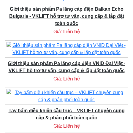
Giới thiệu sản phẩm Pa lăng cáp điện Balkan Echo
Bulgaria - VKLIFT hỗ trợ tư vấn, cung cấp & lắp đặt
toàn quốc
Giá:
Liên hệ
Giới thiệu sản phẩm Pa lăng cáp điện VNID Đại Việt -
VKLIFT hỗ trợ tư vấn, cung cấp & lắp đặt toàn quốc
Giá:
Liên hệ
Tay bấm điều khiển cầu trục – VKLIFT chuyên cung
cấp & phân phối toàn quốc
Giá:
Liên hệ