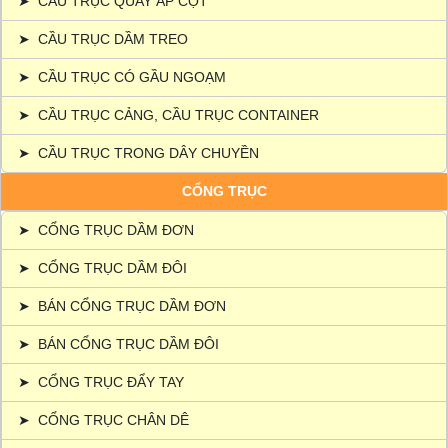
➤
CẦU TRỤC QUAY ÁP CỘT
➤
CẦU TRỤC DẦM TREO
➤
CẦU TRỤC CÓ GẦU NGOẠM
➤
CẦU TRỤC CẢNG, CẦU TRỤC CONTAINER
➤
CẦU TRỤC TRONG DÂY CHUYỀN
CỔNG TRỤC
➤
CỔNG TRỤC DẦM ĐƠN
➤
CỔNG TRỤC DẦM ĐÔI
➤
BÁN CỔNG TRỤC DẦM ĐƠN
➤
BÁN CỔNG TRỤC DẦM ĐÔI
➤
CỔNG TRỤC ĐẨY TAY
➤
CỔNG TRỤC CHÂN DÊ