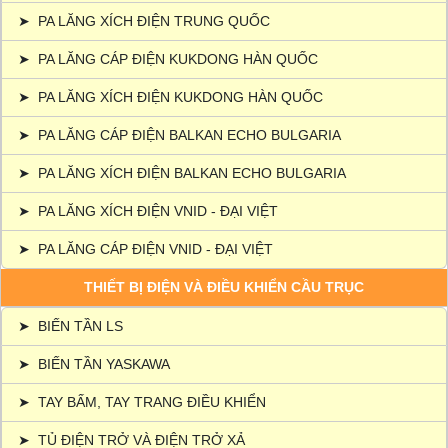
➤
PA LĂNG XÍCH ĐIỆN TRUNG QUỐC
➤
PA LĂNG CÁP ĐIỆN KUKDONG HÀN QUỐC
➤
PA LĂNG XÍCH ĐIỆN KUKDONG HÀN QUỐC
➤
PA LĂNG CÁP ĐIỆN BALKAN ECHO BULGARIA
➤
PA LĂNG XÍCH ĐIỆN BALKAN ECHO BULGARIA
➤
PA LĂNG XÍCH ĐIỆN VNID - ĐẠI VIỆT
➤
PA LĂNG CÁP ĐIỆN VNID - ĐẠI VIỆT
THIẾT BỊ ĐIỆN VÀ ĐIỀU KHIỂN CẦU TRỤC
➤
BIẾN TẦN LS
➤
BIẾN TẦN YASKAWA
➤
TAY BẤM, TAY TRANG ĐIỀU KHIỂN
➤
TỦ ĐIỆN TRỞ VÀ ĐIỆN TRỞ XẢ