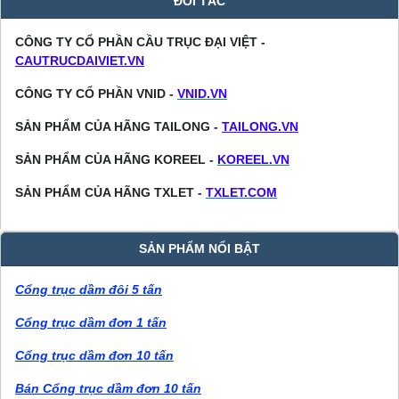
ĐỐI TÁC
CÔNG TY CỔ PHẦN CẦU TRỤC ĐẠI VIỆT -
CAUTRUCDAIVIET.VN
CÔNG TY CỔ PHẦN VNID -
VNID.VN
SẢN PHẨM CỦA HÃNG TAILONG -
TAILONG.VN
SẢN PHẨM CỦA HÃNG KOREEL -
KOREEL.VN
SẢN PHẨM CỦA HÃNG TXLET -
TXLET.COM
SẢN PHẨM NỔI BẬT
Cổng trục dầm đôi 5 tấn
Cổng trục dầm đơn 1 tấn
Cổng trục dầm đơn 10 tấn
Bán Cổng trục dầm đơn 10 tấn