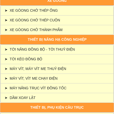
XE GÒONG
➤
XE GÒONG CHỞ THÉP ỐNG
➤
XE GÒONG CHỞ THÉP CUỘN
➤
XE GÒONG CHỞ THÀNH PHẨM
THIẾT BỊ NÂNG HẠ CÔNG NGHIỆP
➤
TỜI NÂNG ĐỒNG BỘ - TỜI THUỶ ĐIỆN
➤
TỜI KÉO ĐỒNG BỘ
➤
MÁY VÍT, MÁY VÍT ME THUỶ ĐIỆN
➤
MÁY VÍT, VÍT ME CHẠY ĐIỆN
➤
MÁY NÂNG TRỤC VÍT ĐỒNG TỐC
➤
DẦM XOAY LẬT
THIẾT BỊ, PHỤ KIỆN CẦU TRỤC