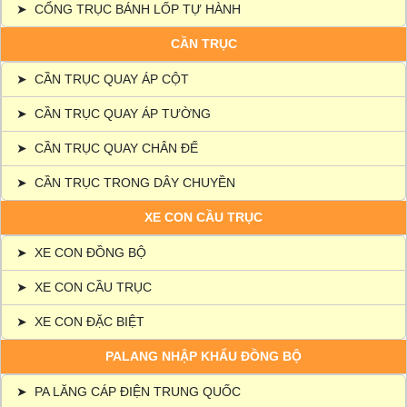
➤
CỔNG TRỤC BÁNH LỐP TỰ HÀNH
CẦN TRỤC
➤
CẦN TRỤC QUAY ÁP CỘT
➤
CẦN TRỤC QUAY ÁP TƯỜNG
➤
CẦN TRỤC QUAY CHÂN ĐẾ
➤
CẦN TRỤC TRONG DÂY CHUYỀN
XE CON CẦU TRỤC
➤
XE CON ĐỒNG BỘ
➤
XE CON CẦU TRỤC
➤
XE CON ĐẶC BIỆT
PALANG NHẬP KHẨU ĐỒNG BỘ
➤
PA LĂNG CÁP ĐIỆN TRUNG QUỐC