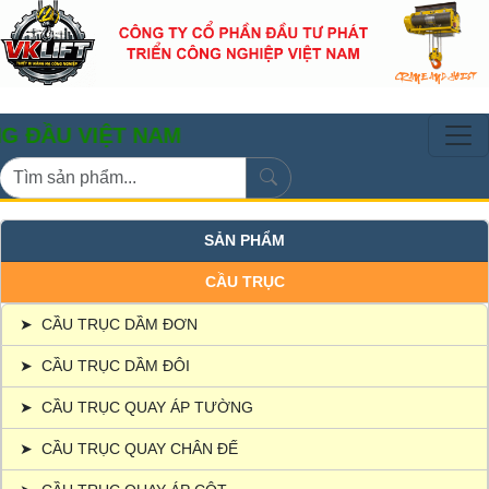
VIỆT NAM
SẢN PHẨM
CẦU TRỤC
➤
CẦU TRỤC DẦM ĐƠN
➤
CẦU TRỤC DẦM ĐÔI
➤
CẦU TRỤC QUAY ÁP TƯỜNG
➤
CẦU TRỤC QUAY CHÂN ĐẾ