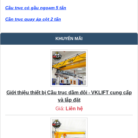
Cầu trục có gầu ngoạm 5 tấn
Cần trục quay áp cột 2 tấn
KHUYẾN MÃI
Giới thiệu thiết bị Cầu trục dầm đôi - VKLIFT cung cấp
và lắp đặt
Giá:
Liên hệ