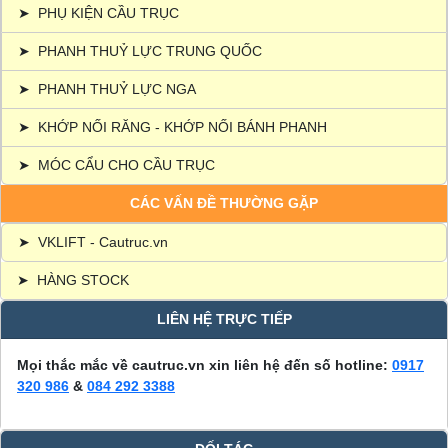
➤
PHỤ KIỆN CẦU TRỤC
➤
PHANH THUỶ LỰC TRUNG QUỐC
➤
PHANH THUỶ LỰC NGA
➤
KHỚP NỐI RĂNG - KHỚP NỐI BÁNH PHANH
➤
MÓC CẨU CHO CẦU TRỤC
CÁC VẤN ĐỀ THƯỜNG GẶP
➤
VKLIFT - Cautruc.vn
➤
HÀNG STOCK
LIÊN HỆ TRỰC TIẾP
Mọi thắc mắc về cautruc.vn xin liên hệ đến số hotline:
0917
320 986
&
084 292 3388