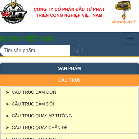
VIỆT NAM
SẢN PHẨM
CẦU TRỤC
➤
CẦU TRỤC DẦM ĐƠN
➤
CẦU TRỤC DẦM ĐÔI
➤
CẦU TRỤC QUAY ÁP TƯỜNG
➤
CẦU TRỤC QUAY CHÂN ĐẾ