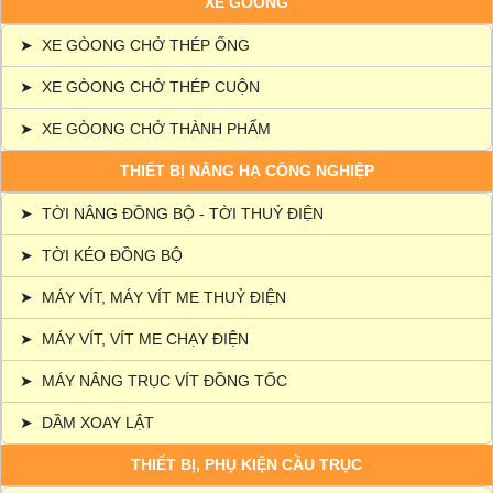
XE GÒONG
➤
XE GÒONG CHỞ THÉP ỐNG
➤
XE GÒONG CHỞ THÉP CUỘN
➤
XE GÒONG CHỞ THÀNH PHẨM
THIẾT BỊ NÂNG HẠ CÔNG NGHIỆP
➤
TỜI NÂNG ĐỒNG BỘ - TỜI THUỶ ĐIỆN
➤
TỜI KÉO ĐỒNG BỘ
➤
MÁY VÍT, MÁY VÍT ME THUỶ ĐIỆN
➤
MÁY VÍT, VÍT ME CHẠY ĐIỆN
➤
MÁY NÂNG TRỤC VÍT ĐỒNG TỐC
➤
DẦM XOAY LẬT
THIẾT BỊ, PHỤ KIỆN CẦU TRỤC