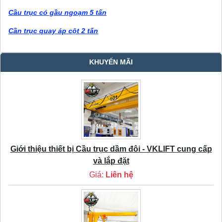
Cầu trục có gầu ngoạm 5 tấn
Cần trục quay áp cột 2 tấn
KHUYẾN MÃI
Giới thiệu thiết bị Cầu trục dầm đôi - VKLIFT cung cấp
và lắp đặt
Giá:
Liên hệ