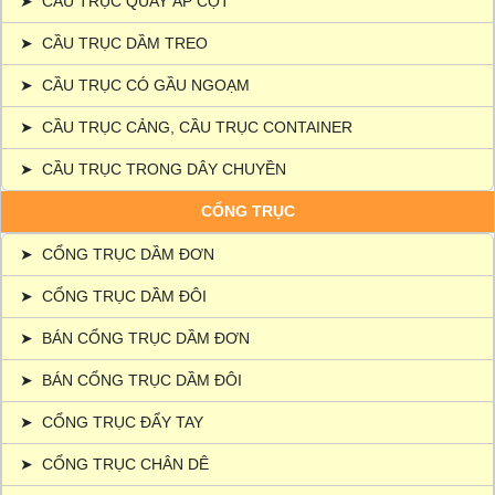
➤
CẦU TRỤC QUAY ÁP CỘT
➤
CẦU TRỤC DẦM TREO
➤
CẦU TRỤC CÓ GẦU NGOẠM
➤
CẦU TRỤC CẢNG, CẦU TRỤC CONTAINER
➤
CẦU TRỤC TRONG DÂY CHUYỀN
CỔNG TRỤC
➤
CỔNG TRỤC DẦM ĐƠN
➤
CỔNG TRỤC DẦM ĐÔI
➤
BÁN CỔNG TRỤC DẦM ĐƠN
➤
BÁN CỔNG TRỤC DẦM ĐÔI
➤
CỔNG TRỤC ĐẨY TAY
➤
CỔNG TRỤC CHÂN DÊ