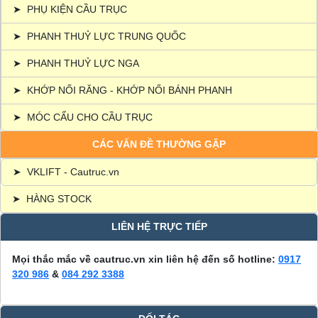
➤
PHỤ KIỆN CẦU TRỤC
➤
PHANH THUỶ LỰC TRUNG QUỐC
➤
PHANH THUỶ LỰC NGA
➤
KHỚP NỐI RĂNG - KHỚP NỐI BÁNH PHANH
➤
MÓC CẨU CHO CẦU TRỤC
CÁC VẤN ĐỀ THƯỜNG GẶP
➤
VKLIFT - Cautruc.vn
➤
HÀNG STOCK
LIÊN HỆ TRỰC TIẾP
Mọi thắc mắc về cautruc.vn xin liên hệ đến số hotline:
0917
320 986
&
084 292 3388