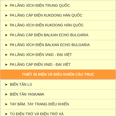
➤
PA LĂNG XÍCH ĐIỆN TRUNG QUỐC
➤
PA LĂNG CÁP ĐIỆN KUKDONG HÀN QUỐC
➤
PA LĂNG XÍCH ĐIỆN KUKDONG HÀN QUỐC
➤
PA LĂNG CÁP ĐIỆN BALKAN ECHO BULGARIA
➤
PA LĂNG XÍCH ĐIỆN BALKAN ECHO BULGARIA
➤
PA LĂNG XÍCH ĐIỆN VNID - ĐẠI VIỆT
➤
PA LĂNG CÁP ĐIỆN VNID - ĐẠI VIỆT
THIẾT BỊ ĐIỆN VÀ ĐIỀU KHIỂN CẦU TRỤC
➤
BIẾN TẦN LS
➤
BIẾN TẦN YASKAWA
➤
TAY BẤM, TAY TRANG ĐIỀU KHIỂN
➤
TỦ ĐIỆN TRỞ VÀ ĐIỆN TRỞ XẢ