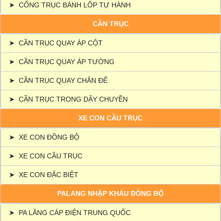
➤
CỔNG TRỤC BÁNH LỐP TỰ HÀNH
CẦN TRỤC
➤
CẦN TRỤC QUAY ÁP CỘT
➤
CẦN TRỤC QUAY ÁP TƯỜNG
➤
CẦN TRỤC QUAY CHÂN ĐẾ
➤
CẦN TRỤC TRONG DÂY CHUYỀN
XE CON CẦU TRỤC
➤
XE CON ĐỒNG BỘ
➤
XE CON CẦU TRỤC
➤
XE CON ĐẶC BIỆT
PALANG NHẬP KHẨU ĐỒNG BỘ
➤
PA LĂNG CÁP ĐIỆN TRUNG QUỐC