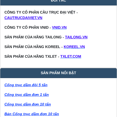
ĐỐI TÁC
CÔNG TY CỔ PHẦN CẦU TRỤC ĐẠI VIỆT -
CAUTRUCDAIVIET.VN
CÔNG TY CỔ PHẦN VNID -
VNID.VN
SẢN PHẨM CỦA HÃNG TAILONG -
TAILONG.VN
SẢN PHẨM CỦA HÃNG KOREEL -
KOREEL.VN
SẢN PHẨM CỦA HÃNG TXLET -
TXLET.COM
SẢN PHẨM NỔI BẬT
Cổng trục dầm đôi 5 tấn
Cổng trục dầm đơn 1 tấn
Cổng trục dầm đơn 10 tấn
Bán Cổng trục dầm đơn 10 tấn