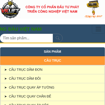
 VIỆT NAM
SẢN PHẨM
CẦU TRỤC
➤
CẦU TRỤC DẦM ĐƠN
➤
CẦU TRỤC DẦM ĐÔI
➤
CẦU TRỤC QUAY ÁP TƯỜNG
➤
CẦU TRỤC QUAY CHÂN ĐẾ