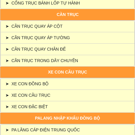
➤
CỔNG TRỤC BÁNH LỐP TỰ HÀNH
CẦN TRỤC
➤
CẦN TRỤC QUAY ÁP CỘT
➤
CẦN TRỤC QUAY ÁP TƯỜNG
➤
CẦN TRỤC QUAY CHÂN ĐẾ
➤
CẦN TRỤC TRONG DÂY CHUYỀN
XE CON CẦU TRỤC
➤
XE CON ĐỒNG BỘ
➤
XE CON CẦU TRỤC
➤
XE CON ĐẶC BIỆT
PALANG NHẬP KHẨU ĐỒNG BỘ
➤
PA LĂNG CÁP ĐIỆN TRUNG QUỐC