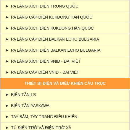
➤
PA LĂNG XÍCH ĐIỆN TRUNG QUỐC
➤
PA LĂNG CÁP ĐIỆN KUKDONG HÀN QUỐC
➤
PA LĂNG XÍCH ĐIỆN KUKDONG HÀN QUỐC
➤
PA LĂNG CÁP ĐIỆN BALKAN ECHO BULGARIA
➤
PA LĂNG XÍCH ĐIỆN BALKAN ECHO BULGARIA
➤
PA LĂNG XÍCH ĐIỆN VNID - ĐẠI VIỆT
➤
PA LĂNG CÁP ĐIỆN VNID - ĐẠI VIỆT
THIẾT BỊ ĐIỆN VÀ ĐIỀU KHIỂN CẦU TRỤC
➤
BIẾN TẦN LS
➤
BIẾN TẦN YASKAWA
➤
TAY BẤM, TAY TRANG ĐIỀU KHIỂN
➤
TỦ ĐIỆN TRỞ VÀ ĐIỆN TRỞ XẢ