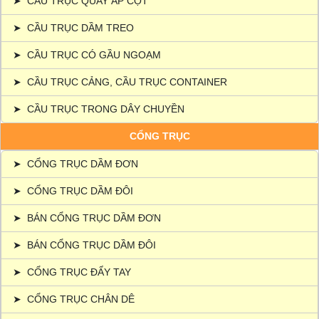
➤
CẦU TRỤC QUAY ÁP CỘT
➤
CẦU TRỤC DẦM TREO
➤
CẦU TRỤC CÓ GẦU NGOẠM
➤
CẦU TRỤC CẢNG, CẦU TRỤC CONTAINER
➤
CẦU TRỤC TRONG DÂY CHUYỀN
CỔNG TRỤC
➤
CỔNG TRỤC DẦM ĐƠN
➤
CỔNG TRỤC DẦM ĐÔI
➤
BÁN CỔNG TRỤC DẦM ĐƠN
➤
BÁN CỔNG TRỤC DẦM ĐÔI
➤
CỔNG TRỤC ĐẨY TAY
➤
CỔNG TRỤC CHÂN DÊ