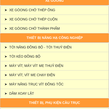
XE GÒONG
➤
XE GÒONG CHỞ THÉP ỐNG
➤
XE GÒONG CHỞ THÉP CUỘN
➤
XE GÒONG CHỞ THÀNH PHẨM
THIẾT BỊ NÂNG HẠ CÔNG NGHIỆP
➤
TỜI NÂNG ĐỒNG BỘ - TỜI THUỶ ĐIỆN
➤
TỜI KÉO ĐỒNG BỘ
➤
MÁY VÍT, MÁY VÍT ME THUỶ ĐIỆN
➤
MÁY VÍT, VÍT ME CHẠY ĐIỆN
➤
MÁY NÂNG TRỤC VÍT ĐỒNG TỐC
➤
DẦM XOAY LẬT
THIẾT BỊ, PHỤ KIỆN CẦU TRỤC