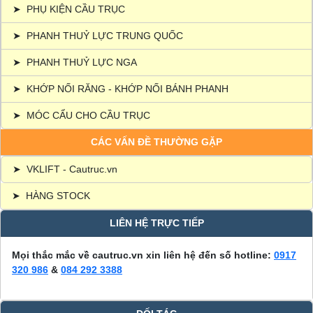
➤
PHỤ KIỆN CẦU TRỤC
➤
PHANH THUỶ LỰC TRUNG QUỐC
➤
PHANH THUỶ LỰC NGA
➤
KHỚP NỐI RĂNG - KHỚP NỐI BÁNH PHANH
➤
MÓC CẨU CHO CẦU TRỤC
CÁC VẤN ĐỀ THƯỜNG GẶP
➤
VKLIFT - Cautruc.vn
➤
HÀNG STOCK
LIÊN HỆ TRỰC TIẾP
Mọi thắc mắc về cautruc.vn xin liên hệ đến số hotline:
0917
320 986
&
084 292 3388