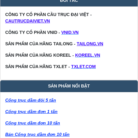
ĐỐI TÁC
CÔNG TY CỔ PHẦN CẦU TRỤC ĐẠI VIỆT -
CAUTRUCDAIVIET.VN
CÔNG TY CỔ PHẦN VNID -
VNID.VN
SẢN PHẨM CỦA HÃNG TAILONG -
TAILONG.VN
SẢN PHẨM CỦA HÃNG KOREEL -
KOREEL.VN
SẢN PHẨM CỦA HÃNG TXLET -
TXLET.COM
SẢN PHẨM NỔI BẬT
Cổng trục dầm đôi 5 tấn
Cổng trục dầm đơn 1 tấn
Cổng trục dầm đơn 10 tấn
Bán Cổng trục dầm đơn 10 tấn