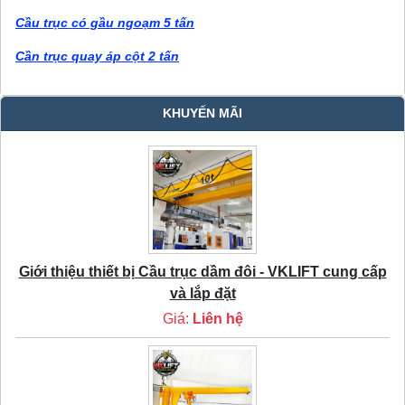
Cầu trục có gầu ngoạm 5 tấn
Cần trục quay áp cột 2 tấn
KHUYẾN MÃI
Giới thiệu thiết bị Cầu trục dầm đôi - VKLIFT cung cấp
và lắp đặt
Giá:
Liên hệ