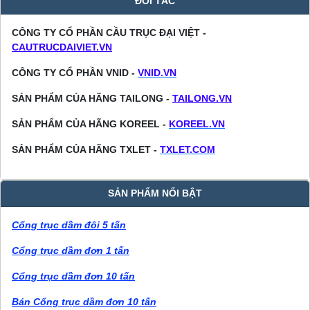
ĐỐI TÁC
CÔNG TY CỔ PHẦN CẦU TRỤC ĐẠI VIỆT -
CAUTRUCDAIVIET.VN
CÔNG TY CỔ PHẦN VNID -
VNID.VN
SẢN PHẨM CỦA HÃNG TAILONG -
TAILONG.VN
SẢN PHẨM CỦA HÃNG KOREEL -
KOREEL.VN
SẢN PHẨM CỦA HÃNG TXLET -
TXLET.COM
SẢN PHẨM NỔI BẬT
Cổng trục dầm đôi 5 tấn
Cổng trục dầm đơn 1 tấn
Cổng trục dầm đơn 10 tấn
Bán Cổng trục dầm đơn 10 tấn