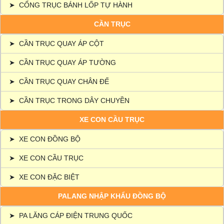
➤
CỔNG TRỤC BÁNH LỐP TỰ HÀNH
CẦN TRỤC
➤
CẦN TRỤC QUAY ÁP CỘT
➤
CẦN TRỤC QUAY ÁP TƯỜNG
➤
CẦN TRỤC QUAY CHÂN ĐẾ
➤
CẦN TRỤC TRONG DÂY CHUYỀN
XE CON CẦU TRỤC
➤
XE CON ĐỒNG BỘ
➤
XE CON CẦU TRỤC
➤
XE CON ĐẶC BIỆT
PALANG NHẬP KHẨU ĐỒNG BỘ
➤
PA LĂNG CÁP ĐIỆN TRUNG QUỐC