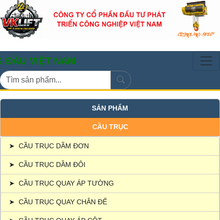
IỆT NAM
SẢN PHẨM
CẦU TRỤC
➤
CẦU TRỤC DẦM ĐƠN
➤
CẦU TRỤC DẦM ĐÔI
➤
CẦU TRỤC QUAY ÁP TƯỜNG
➤
CẦU TRỤC QUAY CHÂN ĐẾ