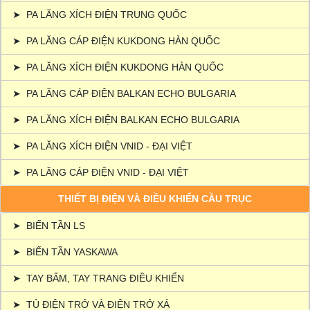
➤
PA LĂNG XÍCH ĐIỆN TRUNG QUỐC
➤
PA LĂNG CÁP ĐIỆN KUKDONG HÀN QUỐC
➤
PA LĂNG XÍCH ĐIỆN KUKDONG HÀN QUỐC
➤
PA LĂNG CÁP ĐIỆN BALKAN ECHO BULGARIA
➤
PA LĂNG XÍCH ĐIỆN BALKAN ECHO BULGARIA
➤
PA LĂNG XÍCH ĐIỆN VNID - ĐẠI VIỆT
➤
PA LĂNG CÁP ĐIỆN VNID - ĐẠI VIỆT
THIẾT BỊ ĐIỆN VÀ ĐIỀU KHIỂN CẦU TRỤC
➤
BIẾN TẦN LS
➤
BIẾN TẦN YASKAWA
➤
TAY BẤM, TAY TRANG ĐIỀU KHIỂN
➤
TỦ ĐIỆN TRỞ VÀ ĐIỆN TRỞ XẢ