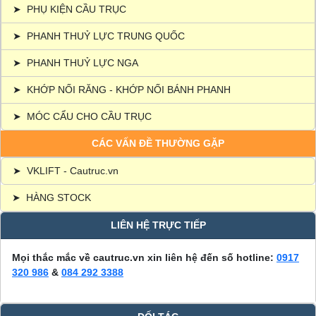
➤
PHỤ KIỆN CẦU TRỤC
➤
PHANH THUỶ LỰC TRUNG QUỐC
➤
PHANH THUỶ LỰC NGA
➤
KHỚP NỐI RĂNG - KHỚP NỐI BÁNH PHANH
➤
MÓC CẨU CHO CẦU TRỤC
CÁC VẤN ĐỀ THƯỜNG GẶP
➤
VKLIFT - Cautruc.vn
➤
HÀNG STOCK
LIÊN HỆ TRỰC TIẾP
Mọi thắc mắc về cautruc.vn xin liên hệ đến số hotline:
0917
320 986
&
084 292 3388