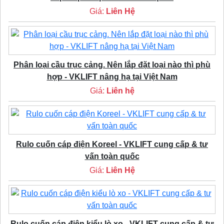
Giá:
Liên Hệ
Phân loại cầu trục cảng. Nên lắp đặt loại nào thì phù
hợp - VKLIFT nâng hạ tại Việt Nam
Giá:
Liên hệ
Rulo cuốn cáp điện Koreel - VKLIFT cung cấp & tư
vấn toàn quốc
Giá:
Liên Hệ
Rulo cuốn cáp điện kiểu lò xo - VKLIFT cung cấp & tư