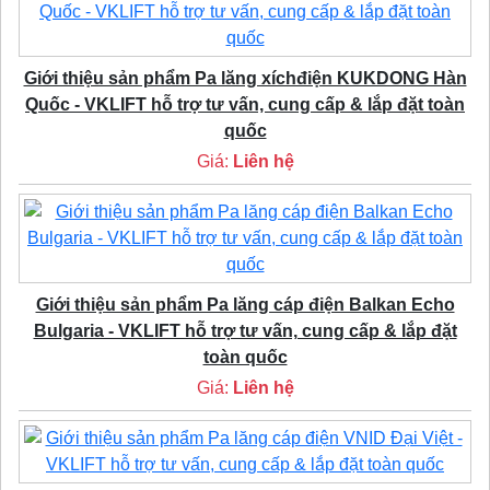
Giới thiệu sản phẩm Pa lăng xíchđiện KUKDONG Hàn
Quốc - VKLIFT hỗ trợ tư vấn, cung cấp & lắp đặt toàn
quốc
Giá:
Liên hệ
Giới thiệu sản phẩm Pa lăng cáp điện Balkan Echo
Bulgaria - VKLIFT hỗ trợ tư vấn, cung cấp & lắp đặt
toàn quốc
Giá:
Liên hệ