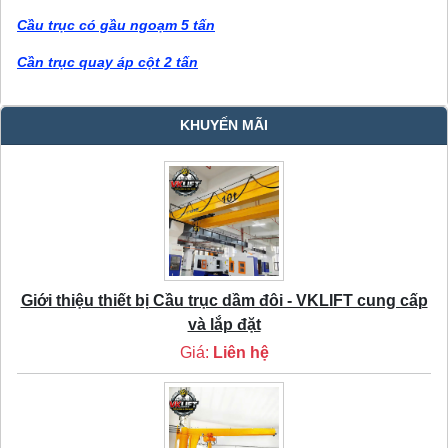
Cầu trục có gầu ngoạm 5 tấn
Cần trục quay áp cột 2 tấn
KHUYẾN MÃI
Giới thiệu thiết bị Cầu trục dầm đôi - VKLIFT cung cấp
và lắp đặt
Giá:
Liên hệ