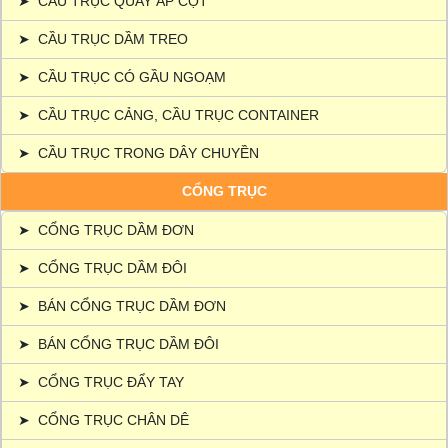
➤
CẦU TRỤC QUAY ÁP CỘT
➤
CẦU TRỤC DẦM TREO
➤
CẦU TRỤC CÓ GẦU NGOẠM
➤
CẦU TRỤC CẢNG, CẦU TRỤC CONTAINER
➤
CẦU TRỤC TRONG DÂY CHUYỀN
CỔNG TRỤC
➤
CỔNG TRỤC DẦM ĐƠN
➤
CỔNG TRỤC DẦM ĐÔI
➤
BÁN CỔNG TRỤC DẦM ĐƠN
➤
BÁN CỔNG TRỤC DẦM ĐÔI
➤
CỔNG TRỤC ĐẨY TAY
➤
CỔNG TRỤC CHÂN DÊ