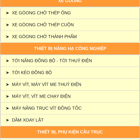
XE GÒONG
➤
XE GÒONG CHỞ THÉP ỐNG
➤
XE GÒONG CHỞ THÉP CUỘN
➤
XE GÒONG CHỞ THÀNH PHẨM
THIẾT BỊ NÂNG HẠ CÔNG NGHIỆP
➤
TỜI NÂNG ĐỒNG BỘ - TỜI THUỶ ĐIỆN
➤
TỜI KÉO ĐỒNG BỘ
➤
MÁY VÍT, MÁY VÍT ME THUỶ ĐIỆN
➤
MÁY VÍT, VÍT ME CHẠY ĐIỆN
➤
MÁY NÂNG TRỤC VÍT ĐỒNG TỐC
➤
DẦM XOAY LẬT
THIẾT BỊ, PHỤ KIỆN CẦU TRỤC