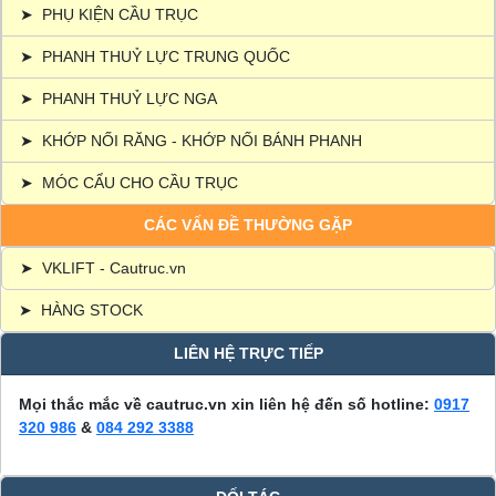
➤
PHỤ KIỆN CẦU TRỤC
➤
PHANH THUỶ LỰC TRUNG QUỐC
➤
PHANH THUỶ LỰC NGA
➤
KHỚP NỐI RĂNG - KHỚP NỐI BÁNH PHANH
➤
MÓC CẨU CHO CẦU TRỤC
CÁC VẤN ĐỀ THƯỜNG GẶP
➤
VKLIFT - Cautruc.vn
➤
HÀNG STOCK
LIÊN HỆ TRỰC TIẾP
Mọi thắc mắc về cautruc.vn xin liên hệ đến số hotline:
0917
320 986
&
084 292 3388