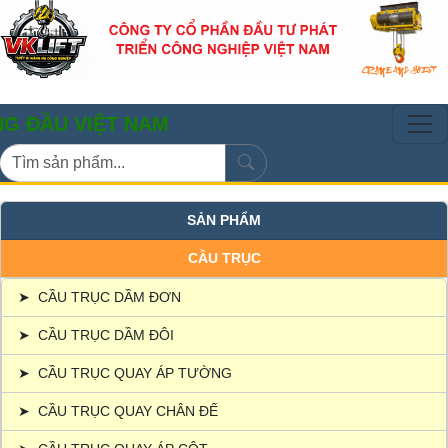
VIỆT NAM
SẢN PHẨM
CẦU TRỤC
➤
CẦU TRỤC DẦM ĐƠN
➤
CẦU TRỤC DẦM ĐÔI
➤
CẦU TRỤC QUAY ÁP TƯỜNG
➤
CẦU TRỤC QUAY CHÂN ĐẾ