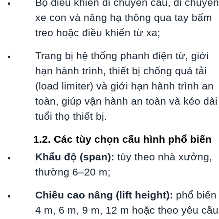
Bộ điều khiển di chuyển cầu, di chuyển
xe con và nâng hạ thông qua tay bấm
treo hoặc điều khiển từ xa;
Trang bị hệ thống phanh điện từ, giới
hạn hành trình, thiết bị chống quá tải
(load limiter) và giới hạn hành trình an
toàn, giúp vận hành an toàn và kéo dài
tuổi thọ thiết bị.
1.2. Các tùy chọn cấu hình phổ biến
Khẩu độ (span):
tùy theo nhà xưởng,
thường 6–20 m;
Chiều cao nâng (lift height):
phổ biến
4 m, 6 m, 9 m, 12 m hoặc theo yêu cầu