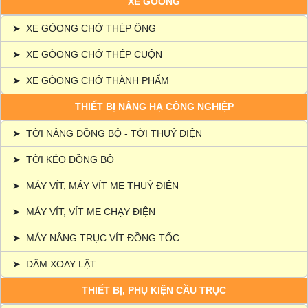
XE GÒONG
➤
XE GÒONG CHỞ THÉP ỐNG
➤
XE GÒONG CHỞ THÉP CUỘN
➤
XE GÒONG CHỞ THÀNH PHẨM
THIẾT BỊ NÂNG HẠ CÔNG NGHIỆP
➤
TỜI NÂNG ĐỒNG BỘ - TỜI THUỶ ĐIỆN
➤
TỜI KÉO ĐỒNG BỘ
➤
MÁY VÍT, MÁY VÍT ME THUỶ ĐIỆN
➤
MÁY VÍT, VÍT ME CHẠY ĐIỆN
➤
MÁY NÂNG TRỤC VÍT ĐỒNG TỐC
➤
DẦM XOAY LẬT
THIẾT BỊ, PHỤ KIỆN CẦU TRỤC