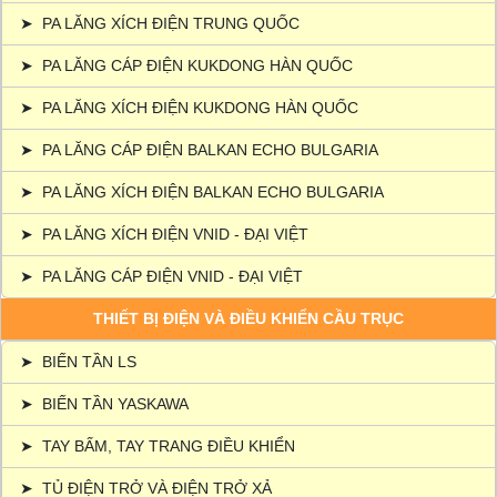
➤
PA LĂNG XÍCH ĐIỆN TRUNG QUỐC
➤
PA LĂNG CÁP ĐIỆN KUKDONG HÀN QUỐC
➤
PA LĂNG XÍCH ĐIỆN KUKDONG HÀN QUỐC
➤
PA LĂNG CÁP ĐIỆN BALKAN ECHO BULGARIA
➤
PA LĂNG XÍCH ĐIỆN BALKAN ECHO BULGARIA
➤
PA LĂNG XÍCH ĐIỆN VNID - ĐẠI VIỆT
➤
PA LĂNG CÁP ĐIỆN VNID - ĐẠI VIỆT
THIẾT BỊ ĐIỆN VÀ ĐIỀU KHIỂN CẦU TRỤC
➤
BIẾN TẦN LS
➤
BIẾN TẦN YASKAWA
➤
TAY BẤM, TAY TRANG ĐIỀU KHIỂN
➤
TỦ ĐIỆN TRỞ VÀ ĐIỆN TRỞ XẢ