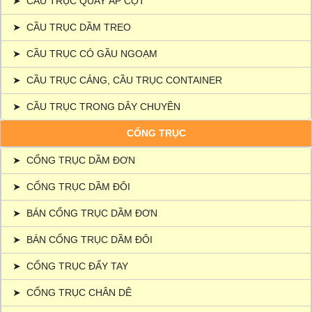
➤
CẦU TRỤC QUAY ÁP CỘT
➤
CẦU TRỤC DẦM TREO
➤
CẦU TRỤC CÓ GẦU NGOẠM
➤
CẦU TRỤC CẢNG, CẦU TRỤC CONTAINER
➤
CẦU TRỤC TRONG DÂY CHUYỀN
CỔNG TRỤC
➤
CỔNG TRỤC DẦM ĐƠN
➤
CỔNG TRỤC DẦM ĐÔI
➤
BÁN CỔNG TRỤC DẦM ĐƠN
➤
BÁN CỔNG TRỤC DẦM ĐÔI
➤
CỔNG TRỤC ĐẨY TAY
➤
CỔNG TRỤC CHÂN DÊ