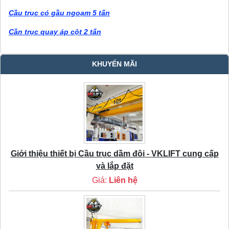
Cầu trục có gầu ngoạm 5 tấn
Cần trục quay áp cột 2 tấn
KHUYẾN MÃI
Giới thiệu thiết bị Cầu trục dầm đôi - VKLIFT cung cấp
và lắp đặt
Giá:
Liên hệ