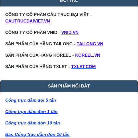
ĐỐI TÁC
CÔNG TY CỔ PHẦN CẦU TRỤC ĐẠI VIỆT -
CAUTRUCDAIVIET.VN
CÔNG TY CỔ PHẦN VNID -
VNID.VN
SẢN PHẨM CỦA HÃNG TAILONG -
TAILONG.VN
SẢN PHẨM CỦA HÃNG KOREEL -
KOREEL.VN
SẢN PHẨM CỦA HÃNG TXLET -
TXLET.COM
SẢN PHẨM NỔI BẬT
Cổng trục dầm đôi 5 tấn
Cổng trục dầm đơn 1 tấn
Cổng trục dầm đơn 10 tấn
Bán Cổng trục dầm đơn 10 tấn