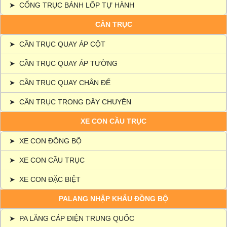
➤
CỔNG TRỤC BÁNH LỐP TỰ HÀNH
CẦN TRỤC
➤
CẦN TRỤC QUAY ÁP CỘT
➤
CẦN TRỤC QUAY ÁP TƯỜNG
➤
CẦN TRỤC QUAY CHÂN ĐẾ
➤
CẦN TRỤC TRONG DÂY CHUYỀN
XE CON CẦU TRỤC
➤
XE CON ĐỒNG BỘ
➤
XE CON CẦU TRỤC
➤
XE CON ĐẶC BIỆT
PALANG NHẬP KHẨU ĐỒNG BỘ
➤
PA LĂNG CÁP ĐIỆN TRUNG QUỐC