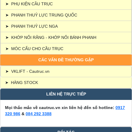
➤
PHỤ KIỆN CẦU TRỤC
➤
PHANH THUỶ LỰC TRUNG QUỐC
➤
PHANH THUỶ LỰC NGA
➤
KHỚP NỐI RĂNG - KHỚP NỐI BÁNH PHANH
➤
MÓC CẨU CHO CẦU TRỤC
CÁC VẤN ĐỀ THƯỜNG GẶP
➤
VKLIFT - Cautruc.vn
➤
HÀNG STOCK
LIÊN HỆ TRỰC TIẾP
Mọi thắc mắc về cautruc.vn xin liên hệ đến số hotline:
0917
320 986
&
084 292 3388