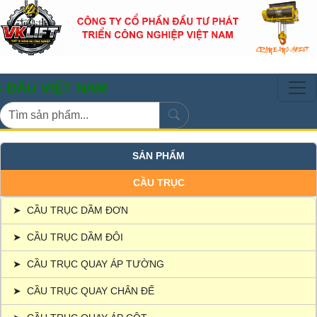
IỆT NAM
SẢN PHẨM
CẦU TRỤC
➤
CẦU TRỤC DẦM ĐƠN
➤
CẦU TRỤC DẦM ĐÔI
➤
CẦU TRỤC QUAY ÁP TƯỜNG
➤
CẦU TRỤC QUAY CHÂN ĐẾ