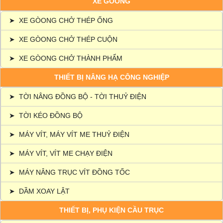
XE GÒONG
➤
XE GÒONG CHỞ THÉP ỐNG
➤
XE GÒONG CHỞ THÉP CUỘN
➤
XE GÒONG CHỞ THÀNH PHẨM
THIẾT BỊ NÂNG HẠ CÔNG NGHIỆP
➤
TỜI NÂNG ĐỒNG BỘ - TỜI THUỶ ĐIỆN
➤
TỜI KÉO ĐỒNG BỘ
➤
MÁY VÍT, MÁY VÍT ME THUỶ ĐIỆN
➤
MÁY VÍT, VÍT ME CHẠY ĐIỆN
➤
MÁY NÂNG TRỤC VÍT ĐỒNG TỐC
➤
DẦM XOAY LẬT
THIẾT BỊ, PHỤ KIỆN CẦU TRỤC