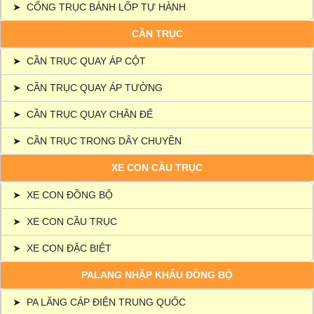
➤
CỔNG TRỤC BÁNH LỐP TỰ HÀNH
CẦN TRỤC
➤
CẦN TRỤC QUAY ÁP CỘT
➤
CẦN TRỤC QUAY ÁP TƯỜNG
➤
CẦN TRỤC QUAY CHÂN ĐẾ
➤
CẦN TRỤC TRONG DÂY CHUYỀN
XE CON CẦU TRỤC
➤
XE CON ĐỒNG BỘ
➤
XE CON CẦU TRỤC
➤
XE CON ĐẶC BIỆT
PALANG NHẬP KHẨU ĐỒNG BỘ
➤
PA LĂNG CÁP ĐIỆN TRUNG QUỐC