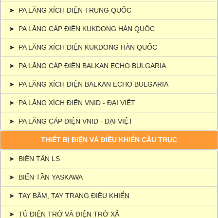
➤
PA LĂNG XÍCH ĐIỆN TRUNG QUỐC
➤
PA LĂNG CÁP ĐIỆN KUKDONG HÀN QUỐC
➤
PA LĂNG XÍCH ĐIỆN KUKDONG HÀN QUỐC
➤
PA LĂNG CÁP ĐIỆN BALKAN ECHO BULGARIA
➤
PA LĂNG XÍCH ĐIỆN BALKAN ECHO BULGARIA
➤
PA LĂNG XÍCH ĐIỆN VNID - ĐẠI VIỆT
➤
PA LĂNG CÁP ĐIỆN VNID - ĐẠI VIỆT
THIẾT BỊ ĐIỆN VÀ ĐIỀU KHIỂN CẦU TRỤC
➤
BIẾN TẦN LS
➤
BIẾN TẦN YASKAWA
➤
TAY BẤM, TAY TRANG ĐIỀU KHIỂN
➤
TỦ ĐIỆN TRỞ VÀ ĐIỆN TRỞ XẢ