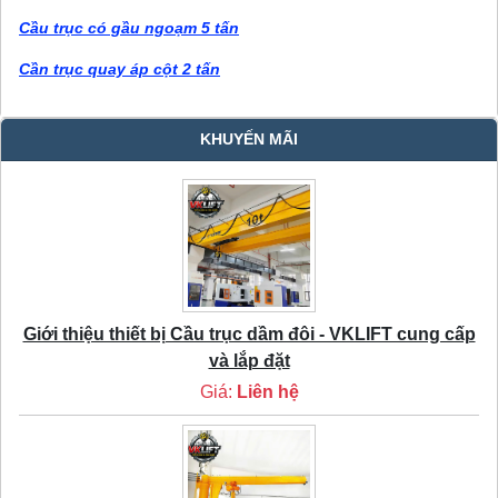
Cầu trục có gầu ngoạm 5 tấn
Cần trục quay áp cột 2 tấn
KHUYẾN MÃI
Giới thiệu thiết bị Cầu trục dầm đôi - VKLIFT cung cấp
và lắp đặt
Giá:
Liên hệ