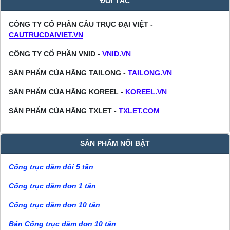
ĐỐI TÁC
CÔNG TY CỔ PHẦN CẦU TRỤC ĐẠI VIỆT -
CAUTRUCDAIVIET.VN
CÔNG TY CỔ PHẦN VNID -
VNID.VN
SẢN PHẨM CỦA HÃNG TAILONG -
TAILONG.VN
SẢN PHẨM CỦA HÃNG KOREEL -
KOREEL.VN
SẢN PHẨM CỦA HÃNG TXLET -
TXLET.COM
SẢN PHẨM NỔI BẬT
Cổng trục dầm đôi 5 tấn
Cổng trục dầm đơn 1 tấn
Cổng trục dầm đơn 10 tấn
Bán Cổng trục dầm đơn 10 tấn