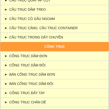
➤
CẦU TRỤC QUAY ÁP CỘT
➤
CẦU TRỤC DẦM TREO
➤
CẦU TRỤC CÓ GẦU NGOẠM
➤
CẦU TRỤC CẢNG, CẦU TRỤC CONTAINER
➤
CẦU TRỤC TRONG DÂY CHUYỀN
CỔNG TRỤC
➤
CỔNG TRỤC DẦM ĐƠN
➤
CỔNG TRỤC DẦM ĐÔI
➤
BÁN CỔNG TRỤC DẦM ĐƠN
➤
BÁN CỔNG TRỤC DẦM ĐÔI
➤
CỔNG TRỤC ĐẨY TAY
➤
CỔNG TRỤC CHÂN DÊ