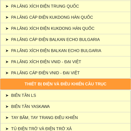
➤
PA LĂNG XÍCH ĐIỆN TRUNG QUỐC
➤
PA LĂNG CÁP ĐIỆN KUKDONG HÀN QUỐC
➤
PA LĂNG XÍCH ĐIỆN KUKDONG HÀN QUỐC
➤
PA LĂNG CÁP ĐIỆN BALKAN ECHO BULGARIA
➤
PA LĂNG XÍCH ĐIỆN BALKAN ECHO BULGARIA
➤
PA LĂNG XÍCH ĐIỆN VNID - ĐẠI VIỆT
➤
PA LĂNG CÁP ĐIỆN VNID - ĐẠI VIỆT
THIẾT BỊ ĐIỆN VÀ ĐIỀU KHIỂN CẦU TRỤC
➤
BIẾN TẦN LS
➤
BIẾN TẦN YASKAWA
➤
TAY BẤM, TAY TRANG ĐIỀU KHIỂN
➤
TỦ ĐIỆN TRỞ VÀ ĐIỆN TRỞ XẢ