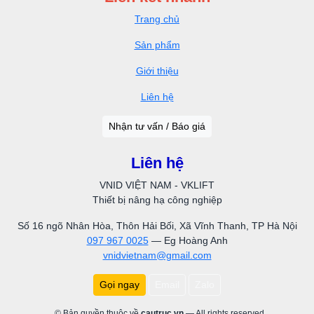
Trang chủ
Sản phẩm
Giới thiệu
Liên hệ
Nhận tư vấn / Báo giá
Liên hệ
VNID VIỆT NAM - VKLIFT
Thiết bị nâng hạ công nghiệp
Số 16 ngõ Nhân Hòa, Thôn Hải Bối, Xã Vĩnh Thanh, TP Hà Nội
097 967 0025
— Eg Hoàng Anh
vnidvietnam@gmail.com
Gọi ngay
Email
Zalo
© Bản quyền thuộc về
cautruc.vn
— All rights reserved.