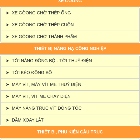
XE GÒONG
➤
XE GÒONG CHỞ THÉP ỐNG
➤
XE GÒONG CHỞ THÉP CUỘN
➤
XE GÒONG CHỞ THÀNH PHẨM
THIẾT BỊ NÂNG HẠ CÔNG NGHIỆP
➤
TỜI NÂNG ĐỒNG BỘ - TỜI THUỶ ĐIỆN
➤
TỜI KÉO ĐỒNG BỘ
➤
MÁY VÍT, MÁY VÍT ME THUỶ ĐIỆN
➤
MÁY VÍT, VÍT ME CHẠY ĐIỆN
➤
MÁY NÂNG TRỤC VÍT ĐỒNG TỐC
➤
DẦM XOAY LẬT
THIẾT BỊ, PHỤ KIỆN CẦU TRỤC