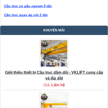
Cầu trục có gầu ngoạm 5 tấn
Cần trục quay áp cột 2 tấn
KHUYẾN MÃI
Giới thiệu thiết bị Cầu trục dầm đôi - VKLIFT cung cấp
và lắp đặt
Giá:
Liên hệ