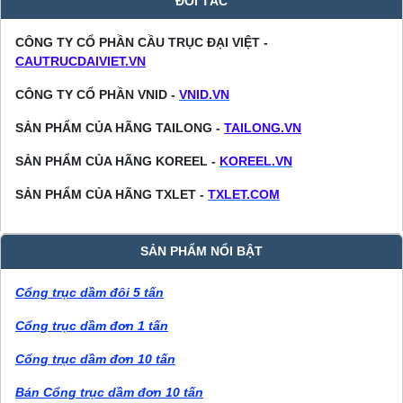
ĐỐI TÁC
CÔNG TY CỔ PHẦN CẦU TRỤC ĐẠI VIỆT -
CAUTRUCDAIVIET.VN
CÔNG TY CỔ PHẦN VNID -
VNID.VN
SẢN PHẨM CỦA HÃNG TAILONG -
TAILONG.VN
SẢN PHẨM CỦA HÃNG KOREEL -
KOREEL.VN
SẢN PHẨM CỦA HÃNG TXLET -
TXLET.COM
SẢN PHẨM NỔI BẬT
Cổng trục dầm đôi 5 tấn
Cổng trục dầm đơn 1 tấn
Cổng trục dầm đơn 10 tấn
Bán Cổng trục dầm đơn 10 tấn