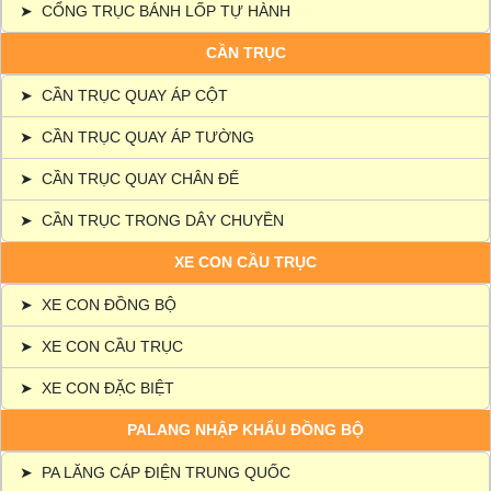
➤
CỔNG TRỤC BÁNH LỐP TỰ HÀNH
CẦN TRỤC
➤
CẦN TRỤC QUAY ÁP CỘT
➤
CẦN TRỤC QUAY ÁP TƯỜNG
➤
CẦN TRỤC QUAY CHÂN ĐẾ
➤
CẦN TRỤC TRONG DÂY CHUYỀN
XE CON CẦU TRỤC
➤
XE CON ĐỒNG BỘ
➤
XE CON CẦU TRỤC
➤
XE CON ĐẶC BIỆT
PALANG NHẬP KHẨU ĐỒNG BỘ
➤
PA LĂNG CÁP ĐIỆN TRUNG QUỐC