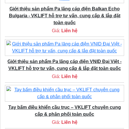
Giới thiệu sản phẩm Pa lăng cáp điện Balkan Echo
Bulgaria - VKLIFT hỗ trợ tư vấn, cung cấp & lắp đặt
toàn quốc
Giá:
Liên hệ
Giới thiệu sản phẩm Pa lăng cáp điện VNID Đại Việt -
VKLIFT hỗ trợ tư vấn, cung cấp & lắp đặt toàn quốc
Giá:
Liên hệ
Tay bấm điều khiển cầu trục – VKLIFT chuyên cung
cấp & phân phối toàn quốc
Giá:
Liên hệ