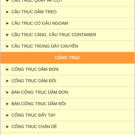
➤
CẦU TRỤC QUAY ÁP CỘT
➤
CẦU TRỤC DẦM TREO
➤
CẦU TRỤC CÓ GẦU NGOẠM
➤
CẦU TRỤC CẢNG, CẦU TRỤC CONTAINER
➤
CẦU TRỤC TRONG DÂY CHUYỀN
CỔNG TRỤC
➤
CỔNG TRỤC DẦM ĐƠN
➤
CỔNG TRỤC DẦM ĐÔI
➤
BÁN CỔNG TRỤC DẦM ĐƠN
➤
BÁN CỔNG TRỤC DẦM ĐÔI
➤
CỔNG TRỤC ĐẨY TAY
➤
CỔNG TRỤC CHÂN DÊ