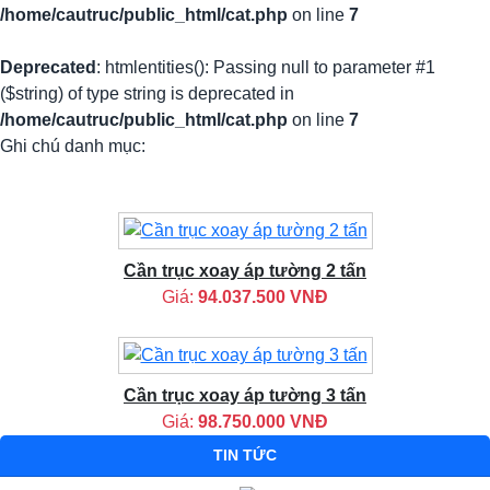
/home/cautruc/public_html/cat.php
on line
7
Deprecated
: htmlentities(): Passing null to parameter #1
($string) of type string is deprecated in
/home/cautruc/public_html/cat.php
on line
7
Ghi chú danh mục:
Cần trục xoay áp tường 2 tấn
Giá:
94.037.500 VNĐ
Cần trục xoay áp tường 3 tấn
Giá:
98.750.000 VNĐ
TIN TỨC