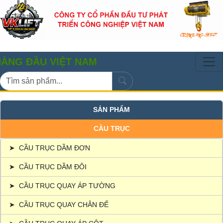
ẦU VIỆT NAM
SẢN PHẨM
CẦU TRỤC
➤
CẦU TRỤC DẦM ĐƠN
➤
CẦU TRỤC DẦM ĐÔI
➤
CẦU TRỤC QUAY ÁP TƯỜNG
➤
CẦU TRỤC QUAY CHÂN ĐẾ