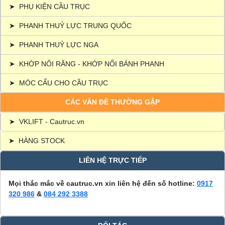
➤
PHỤ KIỆN CẦU TRỤC
➤
PHANH THUỶ LỰC TRUNG QUỐC
➤
PHANH THUỶ LỰC NGA
➤
KHỚP NỐI RĂNG - KHỚP NỐI BÁNH PHANH
➤
MÓC CẨU CHO CẦU TRỤC
CÁC VẤN ĐỀ THƯỜNG GẶP
➤
VKLIFT - Cautruc.vn
➤
HÀNG STOCK
LIÊN HỆ TRỰC TIẾP
Mọi thắc mắc về cautruc.vn xin liên hệ đến số hotline:
0917
320 986
&
084 292 3388