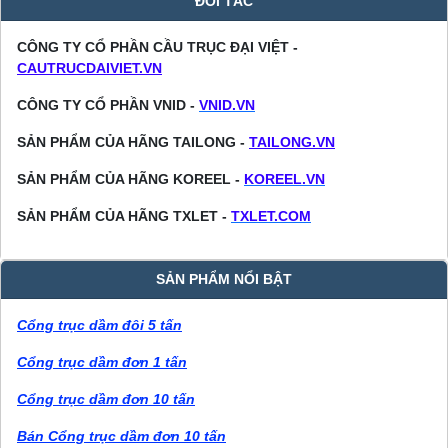
ĐỐI TÁC
CÔNG TY CỔ PHẦN CẦU TRỤC ĐẠI VIỆT -
CAUTRUCDAIVIET.VN
CÔNG TY CỔ PHẦN VNID -
VNID.VN
SẢN PHẨM CỦA HÃNG TAILONG -
TAILONG.VN
SẢN PHẨM CỦA HÃNG KOREEL -
KOREEL.VN
SẢN PHẨM CỦA HÃNG TXLET -
TXLET.COM
SẢN PHẨM NỔI BẬT
Cổng trục dầm đôi 5 tấn
Cổng trục dầm đơn 1 tấn
Cổng trục dầm đơn 10 tấn
Bán Cổng trục dầm đơn 10 tấn