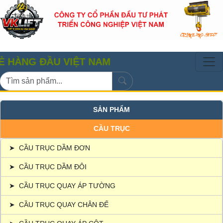
NG ĐẦU VIỆT NAM
SẢN PHẨM
CẦU TRỤC
➤
CẦU TRỤC DẦM ĐƠN
➤
CẦU TRỤC DẦM ĐÔI
➤
CẦU TRỤC QUAY ÁP TƯỜNG
➤
CẦU TRỤC QUAY CHÂN ĐẾ