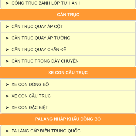
➤
CỔNG TRỤC BÁNH LỐP TỰ HÀNH
CẦN TRỤC
➤
CẦN TRỤC QUAY ÁP CỘT
➤
CẦN TRỤC QUAY ÁP TƯỜNG
➤
CẦN TRỤC QUAY CHÂN ĐẾ
➤
CẦN TRỤC TRONG DÂY CHUYỀN
XE CON CẦU TRỤC
➤
XE CON ĐỒNG BỘ
➤
XE CON CẦU TRỤC
➤
XE CON ĐẶC BIỆT
PALANG NHẬP KHẨU ĐỒNG BỘ
➤
PA LĂNG CÁP ĐIỆN TRUNG QUỐC