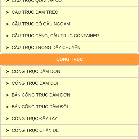
➤
CẦU TRỤC QUAY ÁP CỘT
➤
CẦU TRỤC DẦM TREO
➤
CẦU TRỤC CÓ GẦU NGOẠM
➤
CẦU TRỤC CẢNG, CẦU TRỤC CONTAINER
➤
CẦU TRỤC TRONG DÂY CHUYỀN
CỔNG TRỤC
➤
CỔNG TRỤC DẦM ĐƠN
➤
CỔNG TRỤC DẦM ĐÔI
➤
BÁN CỔNG TRỤC DẦM ĐƠN
➤
BÁN CỔNG TRỤC DẦM ĐÔI
➤
CỔNG TRỤC ĐẨY TAY
➤
CỔNG TRỤC CHÂN DÊ