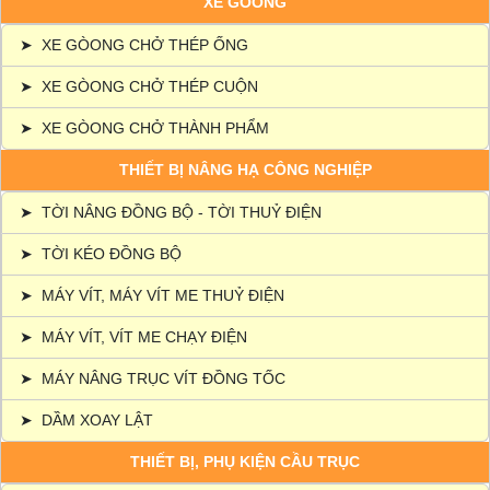
XE GÒONG
➤
XE GÒONG CHỞ THÉP ỐNG
➤
XE GÒONG CHỞ THÉP CUỘN
➤
XE GÒONG CHỞ THÀNH PHẨM
THIẾT BỊ NÂNG HẠ CÔNG NGHIỆP
➤
TỜI NÂNG ĐỒNG BỘ - TỜI THUỶ ĐIỆN
➤
TỜI KÉO ĐỒNG BỘ
➤
MÁY VÍT, MÁY VÍT ME THUỶ ĐIỆN
➤
MÁY VÍT, VÍT ME CHẠY ĐIỆN
➤
MÁY NÂNG TRỤC VÍT ĐỒNG TỐC
➤
DẦM XOAY LẬT
THIẾT BỊ, PHỤ KIỆN CẦU TRỤC