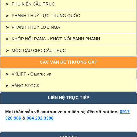
➤
PHỤ KIỆN CẦU TRỤC
➤
PHANH THUỶ LỰC TRUNG QUỐC
➤
PHANH THUỶ LỰC NGA
➤
KHỚP NỐI RĂNG - KHỚP NỐI BÁNH PHANH
➤
MÓC CẨU CHO CẦU TRỤC
CÁC VẤN ĐỀ THƯỜNG GẶP
➤
VKLIFT - Cautruc.vn
➤
HÀNG STOCK
LIÊN HỆ TRỰC TIẾP
Mọi thắc mắc về cautruc.vn xin liên hệ đến số hotline:
0917
320 986
&
084 292 3388