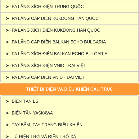
➤
PA LĂNG XÍCH ĐIỆN TRUNG QUỐC
➤
PA LĂNG CÁP ĐIỆN KUKDONG HÀN QUỐC
➤
PA LĂNG XÍCH ĐIỆN KUKDONG HÀN QUỐC
➤
PA LĂNG CÁP ĐIỆN BALKAN ECHO BULGARIA
➤
PA LĂNG XÍCH ĐIỆN BALKAN ECHO BULGARIA
➤
PA LĂNG XÍCH ĐIỆN VNID - ĐẠI VIỆT
➤
PA LĂNG CÁP ĐIỆN VNID - ĐẠI VIỆT
THIẾT BỊ ĐIỆN VÀ ĐIỀU KHIỂN CẦU TRỤC
➤
BIẾN TẦN LS
➤
BIẾN TẦN YASKAWA
➤
TAY BẤM, TAY TRANG ĐIỀU KHIỂN
➤
TỦ ĐIỆN TRỞ VÀ ĐIỆN TRỞ XẢ