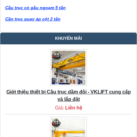
Cầu trục có gầu ngoạm 5 tấn
Cần trục quay áp cột 2 tấn
KHUYẾN MÃI
Giới thiệu thiết bị Cầu trục dầm đôi - VKLIFT cung cấp
và lắp đặt
Giá:
Liên hệ