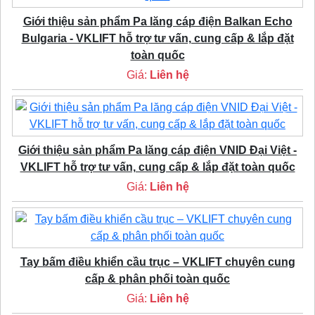
Giới thiệu sản phẩm Pa lăng cáp điện Balkan Echo
Bulgaria - VKLIFT hỗ trợ tư vấn, cung cấp & lắp đặt
toàn quốc
Giá:
Liên hệ
Giới thiệu sản phẩm Pa lăng cáp điện VNID Đại Việt -
VKLIFT hỗ trợ tư vấn, cung cấp & lắp đặt toàn quốc
Giá:
Liên hệ
Tay bấm điều khiển cầu trục – VKLIFT chuyên cung
cấp & phân phối toàn quốc
Giá:
Liên hệ