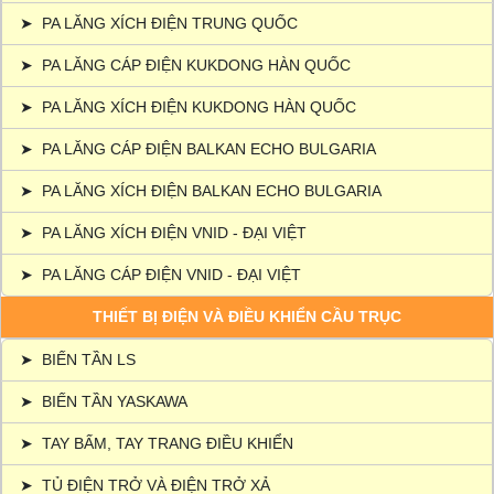
➤
PA LĂNG XÍCH ĐIỆN TRUNG QUỐC
➤
PA LĂNG CÁP ĐIỆN KUKDONG HÀN QUỐC
➤
PA LĂNG XÍCH ĐIỆN KUKDONG HÀN QUỐC
➤
PA LĂNG CÁP ĐIỆN BALKAN ECHO BULGARIA
➤
PA LĂNG XÍCH ĐIỆN BALKAN ECHO BULGARIA
➤
PA LĂNG XÍCH ĐIỆN VNID - ĐẠI VIỆT
➤
PA LĂNG CÁP ĐIỆN VNID - ĐẠI VIỆT
THIẾT BỊ ĐIỆN VÀ ĐIỀU KHIỂN CẦU TRỤC
➤
BIẾN TẦN LS
➤
BIẾN TẦN YASKAWA
➤
TAY BẤM, TAY TRANG ĐIỀU KHIỂN
➤
TỦ ĐIỆN TRỞ VÀ ĐIỆN TRỞ XẢ