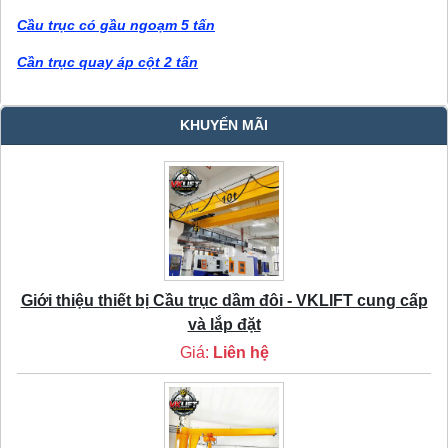
Cầu trục có gầu ngoạm 5 tấn
Cần trục quay áp cột 2 tấn
KHUYẾN MÃI
Giới thiệu thiết bị Cầu trục dầm đôi - VKLIFT cung cấp
và lắp đặt
Giá:
Liên hệ