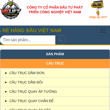
NG ĐẦU VIỆT NAM
SẢN PHẨM
CẦU TRỤC
➤
CẦU TRỤC DẦM ĐƠN
➤
CẦU TRỤC DẦM ĐÔI
➤
CẦU TRỤC QUAY ÁP TƯỜNG
➤
CẦU TRỤC QUAY CHÂN ĐẾ