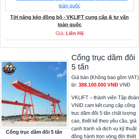
Tời nâng kéo đồng bộ - VKLIFT cung cấp & tư vấn
toàn quốc
Giá:
Liên Hệ
Cổng trục dầm đôi
5 tấn
Giá bán (Không bao gồm VAT)
từ:
388.100.000 VNĐ
VNĐ
VKLIFT – thành viên Tập đoàn
VNID cam kết cung cấp cổng
trục dầm đôi 5 tấn chất lượng
cao, thiết kế theo yêu cầu, giá
cạnh tranh và dịch vụ kỹ thuật
Cổng trục dầm đôi 5 tấn
đồng hành trọn vòng đời thiết