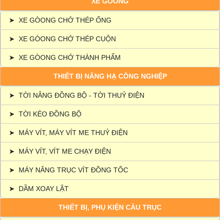
XE GÒONG
➤
XE GÒONG CHỞ THÉP ỐNG
➤
XE GÒONG CHỞ THÉP CUỘN
➤
XE GÒONG CHỞ THÀNH PHẨM
THIẾT BỊ NÂNG HẠ CÔNG NGHIỆP
➤
TỜI NÂNG ĐỒNG BỘ - TỜI THUỶ ĐIỆN
➤
TỜI KÉO ĐỒNG BỘ
➤
MÁY VÍT, MÁY VÍT ME THUỶ ĐIỆN
➤
MÁY VÍT, VÍT ME CHẠY ĐIỆN
➤
MÁY NÂNG TRỤC VÍT ĐỒNG TỐC
➤
DẦM XOAY LẬT
THIẾT BỊ, PHỤ KIỆN CẦU TRỤC