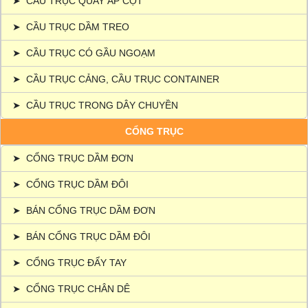
➤
CẦU TRỤC QUAY ÁP CỘT
➤
CẦU TRỤC DẦM TREO
➤
CẦU TRỤC CÓ GẦU NGOẠM
➤
CẦU TRỤC CẢNG, CẦU TRỤC CONTAINER
➤
CẦU TRỤC TRONG DÂY CHUYỀN
CỔNG TRỤC
➤
CỔNG TRỤC DẦM ĐƠN
➤
CỔNG TRỤC DẦM ĐÔI
➤
BÁN CỔNG TRỤC DẦM ĐƠN
➤
BÁN CỔNG TRỤC DẦM ĐÔI
➤
CỔNG TRỤC ĐẨY TAY
➤
CỔNG TRỤC CHÂN DÊ