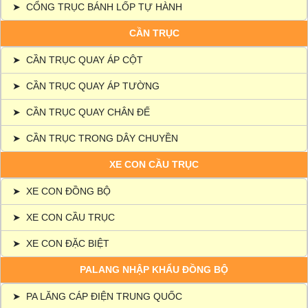
➤
CỔNG TRỤC BÁNH LỐP TỰ HÀNH
CẦN TRỤC
➤
CẦN TRỤC QUAY ÁP CỘT
➤
CẦN TRỤC QUAY ÁP TƯỜNG
➤
CẦN TRỤC QUAY CHÂN ĐẾ
➤
CẦN TRỤC TRONG DÂY CHUYỀN
XE CON CẦU TRỤC
➤
XE CON ĐỒNG BỘ
➤
XE CON CẦU TRỤC
➤
XE CON ĐẶC BIỆT
PALANG NHẬP KHẨU ĐỒNG BỘ
➤
PA LĂNG CÁP ĐIỆN TRUNG QUỐC