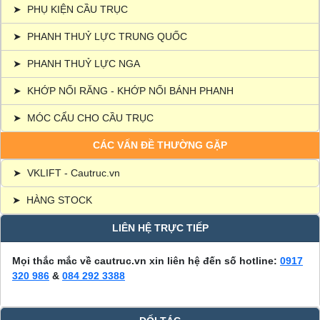
➤
PHỤ KIỆN CẦU TRỤC
➤
PHANH THUỶ LỰC TRUNG QUỐC
➤
PHANH THUỶ LỰC NGA
➤
KHỚP NỐI RĂNG - KHỚP NỐI BÁNH PHANH
➤
MÓC CẨU CHO CẦU TRỤC
CÁC VẤN ĐỀ THƯỜNG GẶP
➤
VKLIFT - Cautruc.vn
➤
HÀNG STOCK
LIÊN HỆ TRỰC TIẾP
Mọi thắc mắc về cautruc.vn xin liên hệ đến số hotline:
0917
320 986
&
084 292 3388