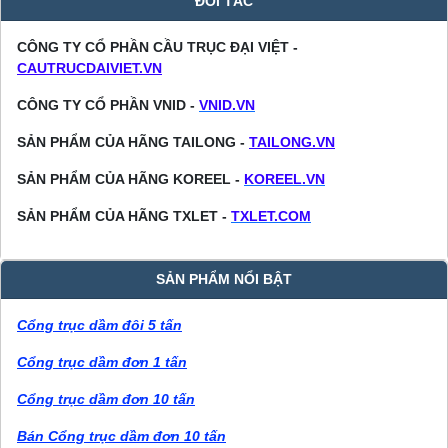
ĐỐI TÁC
CÔNG TY CỔ PHẦN CẦU TRỤC ĐẠI VIỆT -
CAUTRUCDAIVIET.VN
CÔNG TY CỔ PHẦN VNID -
VNID.VN
SẢN PHẨM CỦA HÃNG TAILONG -
TAILONG.VN
SẢN PHẨM CỦA HÃNG KOREEL -
KOREEL.VN
SẢN PHẨM CỦA HÃNG TXLET -
TXLET.COM
SẢN PHẨM NỔI BẬT
Cổng trục dầm đôi 5 tấn
Cổng trục dầm đơn 1 tấn
Cổng trục dầm đơn 10 tấn
Bán Cổng trục dầm đơn 10 tấn