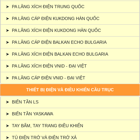
➤
PA LĂNG XÍCH ĐIỆN TRUNG QUỐC
➤
PA LĂNG CÁP ĐIỆN KUKDONG HÀN QUỐC
➤
PA LĂNG XÍCH ĐIỆN KUKDONG HÀN QUỐC
➤
PA LĂNG CÁP ĐIỆN BALKAN ECHO BULGARIA
➤
PA LĂNG XÍCH ĐIỆN BALKAN ECHO BULGARIA
➤
PA LĂNG XÍCH ĐIỆN VNID - ĐẠI VIỆT
➤
PA LĂNG CÁP ĐIỆN VNID - ĐẠI VIỆT
THIẾT BỊ ĐIỆN VÀ ĐIỀU KHIỂN CẦU TRỤC
➤
BIẾN TẦN LS
➤
BIẾN TẦN YASKAWA
➤
TAY BẤM, TAY TRANG ĐIỀU KHIỂN
➤
TỦ ĐIỆN TRỞ VÀ ĐIỆN TRỞ XẢ