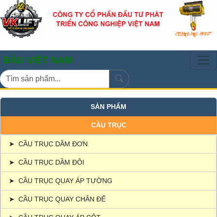
ỆT NAM
SẢN PHẨM
CẦU TRỤC
➤
CẦU TRỤC DẦM ĐƠN
➤
CẦU TRỤC DẦM ĐÔI
➤
CẦU TRỤC QUAY ÁP TƯỜNG
➤
CẦU TRỤC QUAY CHÂN ĐẾ