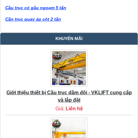
Cầu trục có gầu ngoạm 5 tấn
Cần trục quay áp cột 2 tấn
KHUYẾN MÃI
Giới thiệu thiết bị Cầu trục dầm đôi - VKLIFT cung cấp
và lắp đặt
Giá:
Liên hệ