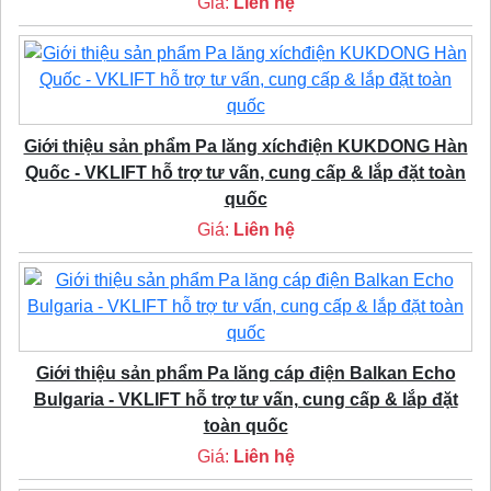
Giá:
Liên hệ
Giới thiệu sản phẩm Pa lăng xíchđiện KUKDONG Hàn
Quốc - VKLIFT hỗ trợ tư vấn, cung cấp & lắp đặt toàn
quốc
Giá:
Liên hệ
Giới thiệu sản phẩm Pa lăng cáp điện Balkan Echo
Bulgaria - VKLIFT hỗ trợ tư vấn, cung cấp & lắp đặt
toàn quốc
Giá:
Liên hệ