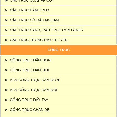
➤
CẦU TRỤC QUAY ÁP CỘT
➤
CẦU TRỤC DẦM TREO
➤
CẦU TRỤC CÓ GẦU NGOẠM
➤
CẦU TRỤC CẢNG, CẦU TRỤC CONTAINER
➤
CẦU TRỤC TRONG DÂY CHUYỀN
CỔNG TRỤC
➤
CỔNG TRỤC DẦM ĐƠN
➤
CỔNG TRỤC DẦM ĐÔI
➤
BÁN CỔNG TRỤC DẦM ĐƠN
➤
BÁN CỔNG TRỤC DẦM ĐÔI
➤
CỔNG TRỤC ĐẨY TAY
➤
CỔNG TRỤC CHÂN DÊ