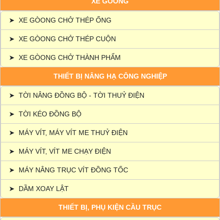
XE GÒONG
➤
XE GÒONG CHỞ THÉP ỐNG
➤
XE GÒONG CHỞ THÉP CUỘN
➤
XE GÒONG CHỞ THÀNH PHẨM
THIẾT BỊ NÂNG HẠ CÔNG NGHIỆP
➤
TỜI NÂNG ĐỒNG BỘ - TỜI THUỶ ĐIỆN
➤
TỜI KÉO ĐỒNG BỘ
➤
MÁY VÍT, MÁY VÍT ME THUỶ ĐIỆN
➤
MÁY VÍT, VÍT ME CHẠY ĐIỆN
➤
MÁY NÂNG TRỤC VÍT ĐỒNG TỐC
➤
DẦM XOAY LẬT
THIẾT BỊ, PHỤ KIỆN CẦU TRỤC