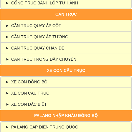
➤
CỔNG TRỤC BÁNH LỐP TỰ HÀNH
CẦN TRỤC
➤
CẦN TRỤC QUAY ÁP CỘT
➤
CẦN TRỤC QUAY ÁP TƯỜNG
➤
CẦN TRỤC QUAY CHÂN ĐẾ
➤
CẦN TRỤC TRONG DÂY CHUYỀN
XE CON CẦU TRỤC
➤
XE CON ĐỒNG BỘ
➤
XE CON CẦU TRỤC
➤
XE CON ĐẶC BIỆT
PALANG NHẬP KHẨU ĐỒNG BỘ
➤
PA LĂNG CÁP ĐIỆN TRUNG QUỐC