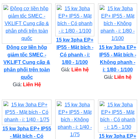
15 kw 3pha EP+
Động cơ liền hộp
IP55 - Mặt bích -
15 kw 3pha EP+
giảm tốc SMEC -
Có phanh - i:
IP55 - Mặt bích -
VKLIFT Cung cấp &
1/80 - 1/100
Không phanh -
phân phối trên toàn
Giá:
Liên hệ
i: 1/80 - 1/100
quốc
Giá:
Liên hệ
Giá:
Liên Hệ
15 kw 3pha EP+ IP55
- Mặt bích - Có
15 kw 3pha EP+