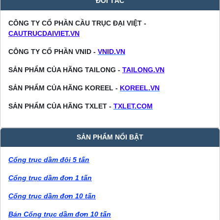
ĐỐI TÁC
CÔNG TY CỔ PHẦN CẦU TRỤC ĐẠI VIỆT -
CAUTRUCDAIVIET.VN
CÔNG TY CỔ PHẦN VNID -
VNID.VN
SẢN PHẨM CỦA HÃNG TAILONG -
TAILONG.VN
SẢN PHẨM CỦA HÃNG KOREEL -
KOREEL.VN
SẢN PHẨM CỦA HÃNG TXLET -
TXLET.COM
SẢN PHẨM NỔI BẬT
Cổng trục dầm đôi 5 tấn
Cổng trục dầm đơn 1 tấn
Cổng trục dầm đơn 10 tấn
Bán Cổng trục dầm đơn 10 tấn