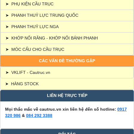
➤
PHỤ KIỆN CẦU TRỤC
➤
PHANH THUỶ LỰC TRUNG QUỐC
➤
PHANH THUỶ LỰC NGA
➤
KHỚP NỐI RĂNG - KHỚP NỐI BÁNH PHANH
➤
MÓC CẨU CHO CẦU TRỤC
CÁC VẤN ĐỀ THƯỜNG GẶP
➤
VKLIFT - Cautruc.vn
➤
HÀNG STOCK
LIÊN HỆ TRỰC TIẾP
Mọi thắc mắc về cautruc.vn xin liên hệ đến số hotline:
0917
320 986
&
084 292 3388