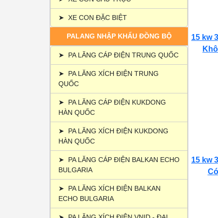
➤
XE CON ĐẶC BIỆT
PALANG NHẬP KHẨU ĐỒNG BỘ
15 kw 3
Khôn
➤
PA LĂNG CÁP ĐIỆN TRUNG QUỐC
➤
PA LĂNG XÍCH ĐIỆN TRUNG
QUỐC
➤
PA LĂNG CÁP ĐIỆN KUKDONG
HÀN QUỐC
➤
PA LĂNG XÍCH ĐIỆN KUKDONG
HÀN QUỐC
➤
PA LĂNG CÁP ĐIỆN BALKAN ECHO
15 kw 3
BULGARIA
Có 
➤
PA LĂNG XÍCH ĐIỆN BALKAN
ECHO BULGARIA
➤
PA LĂNG XÍCH ĐIỆN VNID - ĐẠI