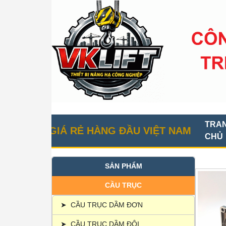
TRA
C GIÁ RẺ HÀNG ĐẦU VIỆT NAM
CHỦ
SẢN PHẨM
CẦU TRỤC
➤
CẦU TRỤC DẦM ĐƠN
➤
CẦU TRỤC DẦM ĐÔI