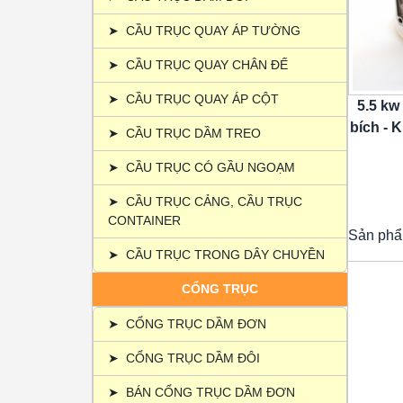
➤
CẦU TRỤC QUAY ÁP TƯỜNG
➤
CẦU TRỤC QUAY CHÂN ĐẾ
➤
CẦU TRỤC QUAY ÁP CỘT
5.5 kw
bích - K
➤
CẦU TRỤC DẦM TREO
➤
CẦU TRỤC CÓ GẦU NGOẠM
➤
CẦU TRỤC CẢNG, CẦU TRỤC
CONTAINER
Sản phẩ
➤
CẦU TRỤC TRONG DÂY CHUYỀN
CỔNG TRỤC
➤
CỔNG TRỤC DẦM ĐƠN
➤
CỔNG TRỤC DẦM ĐÔI
➤
BÁN CỔNG TRỤC DẦM ĐƠN