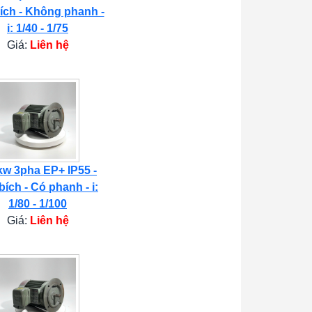
ích - Không phanh -
i: 1/40 - 1/75
Giá:
Liên hệ
kw 3pha EP+ IP55 -
bích - Có phanh - i:
1/80 - 1/100
Giá:
Liên hệ