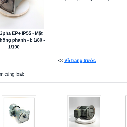
 3pha EP+ IP55 - Mặt
hông phanh - i: 1/80 -
1/100
<<
Về trang trước
m cùng loại: