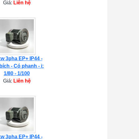
Giá:
Liên hệ
kw 3pha EP+ IP44 -
bích - Có phanh - i:
1/80 - 1/100
Giá:
Liên hệ
kw 3pha EP+ IP44 -