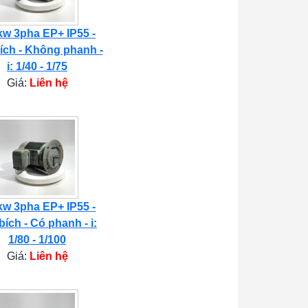
kw 3pha EP+ IP55 -
ích - Không phanh -
i: 1/40 - 1/75
Giá:
Liên hệ
kw 3pha EP+ IP55 -
bích - Có phanh - i:
1/80 - 1/100
Giá:
Liên hệ