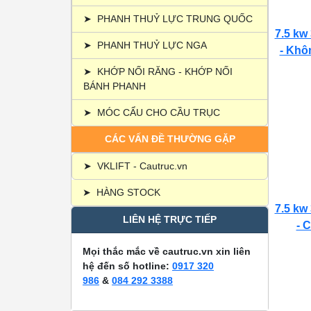
➤
PHANH THUỶ LỰC TRUNG QUỐC
7.5 kw
➤
PHANH THUỶ LỰC NGA
- Khôn
➤
KHỚP NỐI RĂNG - KHỚP NỐI
BÁNH PHANH
➤
MÓC CẨU CHO CẦU TRỤC
CÁC VẤN ĐỀ THƯỜNG GẶP
➤
VKLIFT - Cautruc.vn
➤
HÀNG STOCK
7.5 kw
LIÊN HỆ TRỰC TIẾP
- C
Mọi thắc mắc về cautruc.vn xin liên
hệ đến số hotline:
0917 320
986
&
084 292 3388