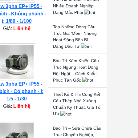
Nhiều Doanh Nghiệp
kw 3pha EP+ IP55 -
Đang Mắc Phải
ích - Không phanh -
i: 1/80 - 1/100
Top Những Dòng Cầu
Giá:
Liên hệ
Trục Giá ‘Mềm’ Nhưng
Hoạt Động Bền Bỉ –
Đáng Đầu Tư
Bảo Trì Kém Khiến Cầu
Trục Ngưng Hoạt Động
Đột Ngột – Cách Khắc
Phục Tận Gốc
kw 3pha EP+ IP55 -
bích - Có phanh - i:
Thiết Kế & Thi Công Kết
1/5 - 1/30
Cấu Thép Nhà Xưởng –
Giá:
Liên hệ
Chuẩn Kỹ Thuật, Giá Tối
Ưu
Bảo Trì – Sửa Chữa Cầu
Trục Chuyên Nghiệp,