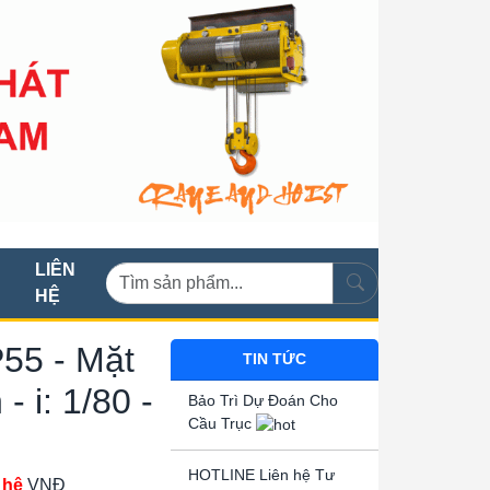
LIÊN
HỆ
55 - Mặt
TIN TỨC
- i: 1/80 -
Bảo Trì Dự Đoán Cho
Cầu Trục
HOTLINE Liên hệ Tư
 hệ
VNĐ