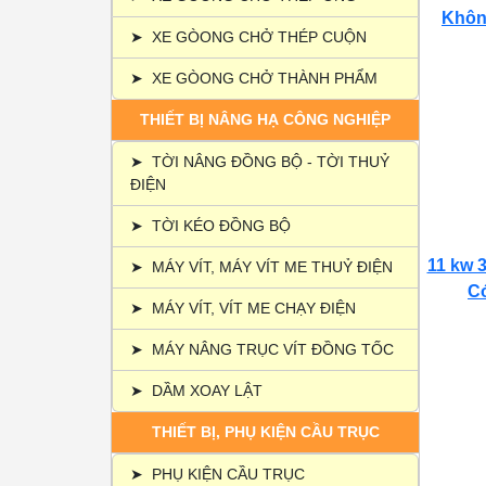
Không
➤
XE GÒONG CHỞ THÉP CUỘN
➤
XE GÒONG CHỞ THÀNH PHẨM
THIẾT BỊ NÂNG HẠ CÔNG NGHIỆP
➤
TỜI NÂNG ĐỒNG BỘ - TỜI THUỶ
ĐIỆN
➤
TỜI KÉO ĐỒNG BỘ
11 kw 3
➤
MÁY VÍT, MÁY VÍT ME THUỶ ĐIỆN
Có
➤
MÁY VÍT, VÍT ME CHẠY ĐIỆN
➤
MÁY NÂNG TRỤC VÍT ĐỒNG TỐC
➤
DẦM XOAY LẬT
THIẾT BỊ, PHỤ KIỆN CẦU TRỤC
➤
PHỤ KIỆN CẦU TRỤC