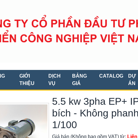
NG
GIỚI
DỊCH
BẢNG
CATALOG
DỰ
THIỆU
VỤ
GIÁ
ÁN
5.5 kw 3pha EP+ IP
bích - Không phanh 
1/100
Giá bán (Không bao gồm VAT) từ:
Liên