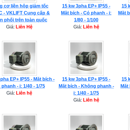
 cơ liền hộp giảm tốc
15 kw 3pha EP+ IP55 -
15 
 - VKLIFT Cung cấp &
Mặt bích - Có phanh - i:
Mặt b
n phối trên toàn quốc
1/80 - 1/100
Giá:
Liên Hệ
Giá:
Liên hệ
pha EP+ IP55 - Mặt bích -
15 kw 3pha EP+ IP55 -
15 
phanh - i: 1/40 - 1/75
Mặt bích - Không phanh -
Mặt 
Giá:
Liên hệ
i: 1/40 - 1/75
Giá:
Liên hệ