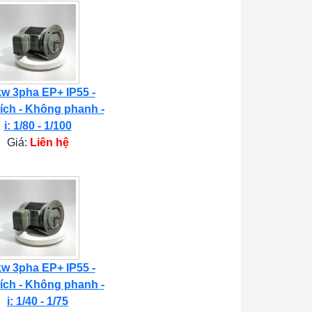
kw 3pha EP+ IP55 -
ích - Không phanh -
i: 1/80 - 1/100
Giá:
Liên hệ
kw 3pha EP+ IP55 -
ích - Không phanh -
i: 1/40 - 1/75