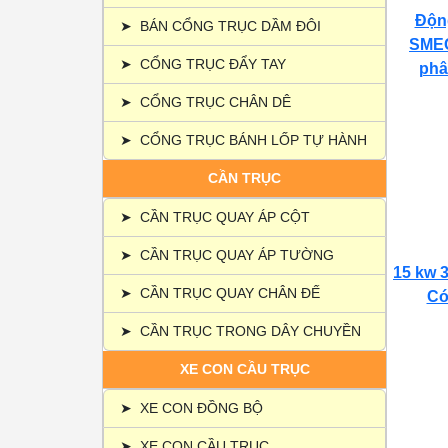
Động
➤
BÁN CỔNG TRỤC DẦM ĐÔI
SMEC
➤
CỔNG TRỤC ĐẨY TAY
phâ
➤
CỔNG TRỤC CHÂN DÊ
➤
CỔNG TRỤC BÁNH LỐP TỰ HÀNH
CẦN TRỤC
➤
CẦN TRỤC QUAY ÁP CỘT
➤
CẦN TRỤC QUAY ÁP TƯỜNG
15 kw 3
➤
CẦN TRỤC QUAY CHÂN ĐẾ
Có 
➤
CẦN TRỤC TRONG DÂY CHUYỀN
XE CON CẦU TRỤC
➤
XE CON ĐỒNG BỘ
➤
XE CON CẦU TRỤC