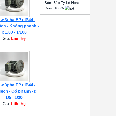
Đảm Bảo Tỷ Lệ Hoạt
Động 100%
kw 3pha EP+ IP44 -
ích - Không phanh -
i: 1/80 - 1/100
Giá:
Liên hệ
kw 3pha EP+ IP44 -
bích - Có phanh - i:
1/5 - 1/30
Giá:
Liên hệ