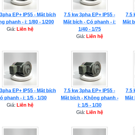
 3pha EP+ IP55 - Mặt bích
7.5 kw 3pha EP+ IP55 -
7.5 
g phanh - i: 1/80 - 1/200
Mặt bích - Có phanh - i:
Mặt b
Giá:
Liên hệ
1/40 - 1/75
Giá:
Liên hệ
 3pha EP+ IP55 - Mặt bích
7.5 kw 3pha EP+ IP55 -
7.5 
ó phanh - i: 1/5 - 1/30
Mặt bích - Không phanh -
Mặt 
Giá:
Liên hệ
i: 1/5 - 1/30
Giá:
Liên hệ