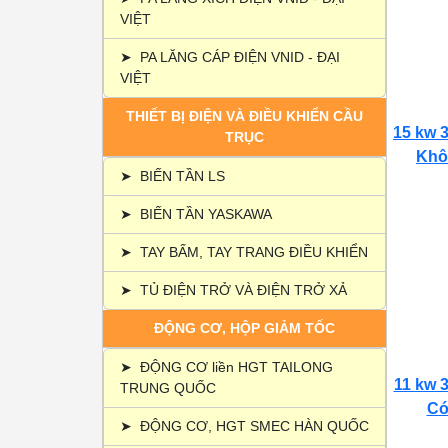
VIỆT
➤
PA LĂNG CÁP ĐIỆN VNID - ĐẠI
VIỆT
THIẾT BỊ ĐIỆN VÀ ĐIỀU KHIỂN CẦU
15 kw 3
TRỤC
Khôn
➤
BIẾN TẦN LS
➤
BIẾN TẦN YASKAWA
➤
TAY BẤM, TAY TRANG ĐIỀU KHIỂN
➤
TỦ ĐIỆN TRỞ VÀ ĐIỆN TRỞ XẢ
ĐỘNG CƠ, HỘP GIẢM TỐC
➤
ĐỘNG CƠ liền HGT TAILONG
11 kw 3
TRUNG QUỐC
Có 
➤
ĐỘNG CƠ, HGT SMEC HÀN QUỐC