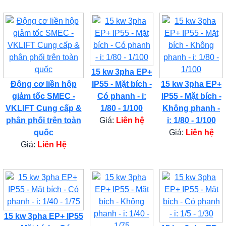
15 kw 3pha EP+
Động cơ liền hộp
IP55 - Mặt bích -
15 kw 3pha EP+
giảm tốc SMEC -
Có phanh - i:
IP55 - Mặt bích -
VKLIFT Cung cấp &
1/80 - 1/100
Không phanh -
phân phối trên toàn
Giá:
Liên hệ
i: 1/80 - 1/100
quốc
Giá:
Liên hệ
Giá:
Liên Hệ
15 kw 3pha EP+ IP55