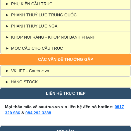
➤
PHỤ KIỆN CẦU TRỤC
➤
PHANH THUỶ LỰC TRUNG QUỐC
➤
PHANH THUỶ LỰC NGA
➤
KHỚP NỐI RĂNG - KHỚP NỐI BÁNH PHANH
➤
MÓC CẨU CHO CẦU TRỤC
CÁC VẤN ĐỀ THƯỜNG GẶP
➤
VKLIFT - Cautruc.vn
➤
HÀNG STOCK
LIÊN HỆ TRỰC TIẾP
Mọi thắc mắc về cautruc.vn xin liên hệ đến số hotline:
0917
320 986
&
084 292 3388