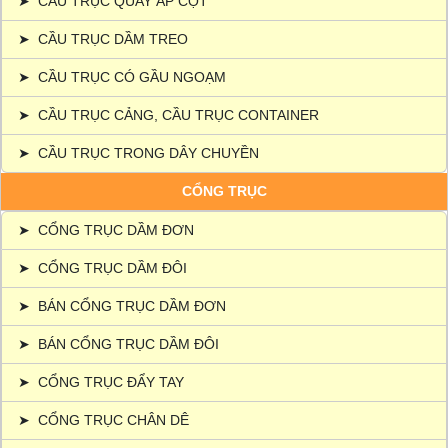
➤
CẦU TRỤC QUAY ÁP CỘT
➤
CẦU TRỤC DẦM TREO
➤
CẦU TRỤC CÓ GẦU NGOẠM
➤
CẦU TRỤC CẢNG, CẦU TRỤC CONTAINER
➤
CẦU TRỤC TRONG DÂY CHUYỀN
CỔNG TRỤC
➤
CỔNG TRỤC DẦM ĐƠN
➤
CỔNG TRỤC DẦM ĐÔI
➤
BÁN CỔNG TRỤC DẦM ĐƠN
➤
BÁN CỔNG TRỤC DẦM ĐÔI
➤
CỔNG TRỤC ĐẨY TAY
➤
CỔNG TRỤC CHÂN DÊ