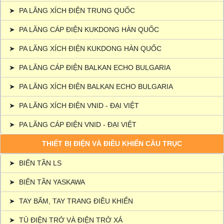
➤
PA LĂNG XÍCH ĐIỆN TRUNG QUỐC
➤
PA LĂNG CÁP ĐIỆN KUKDONG HÀN QUỐC
➤
PA LĂNG XÍCH ĐIỆN KUKDONG HÀN QUỐC
➤
PA LĂNG CÁP ĐIỆN BALKAN ECHO BULGARIA
➤
PA LĂNG XÍCH ĐIỆN BALKAN ECHO BULGARIA
➤
PA LĂNG XÍCH ĐIỆN VNID - ĐẠI VIỆT
➤
PA LĂNG CÁP ĐIỆN VNID - ĐẠI VIỆT
THIẾT BỊ ĐIỆN VÀ ĐIỀU KHIỂN CẦU TRỤC
➤
BIẾN TẦN LS
➤
BIẾN TẦN YASKAWA
➤
TAY BẤM, TAY TRANG ĐIỀU KHIỂN
➤
TỦ ĐIỆN TRỞ VÀ ĐIỆN TRỞ XẢ