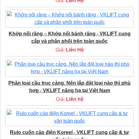
Giá:
Liên Hệ
Khớp nối răng – Khớp nối bánh răng - VKLIFT cung
cấp và phân phối trên toàn quốc
Giá:
Liên Hệ
Phân loại cầu trục cảng. Nên lắp đặt loại nào thì phù
hợp - VKLIFT nâng hạ tại Việt Nam
Giá:
Liên hệ
Rulo cuốn cáp điện Koreel - VKLIFT cung cấp & tư