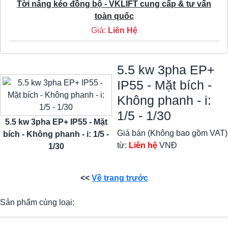
Tời nâng kéo đồng bộ - VKLIFT cung cấp & tư vấn
toàn quốc
Giá:
Liên Hệ
5.5 kw 3pha EP+
IP55 - Mặt bích -
Không phanh - i:
1/5 - 1/30
5.5 kw 3pha EP+ IP55 - Mặt
Giá bán (Không bao gồm VAT)
bích - Không phanh - i: 1/5 -
từ:
Liên hệ
VNĐ
1/30
<<
Về trang trước
Sản phẩm cùng loại: