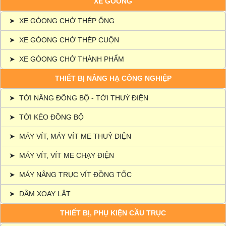
XE GÒONG
➤
XE GÒONG CHỞ THÉP ỐNG
➤
XE GÒONG CHỞ THÉP CUỘN
➤
XE GÒONG CHỞ THÀNH PHẨM
THIẾT BỊ NÂNG HẠ CÔNG NGHIỆP
➤
TỜI NÂNG ĐỒNG BỘ - TỜI THUỶ ĐIỆN
➤
TỜI KÉO ĐỒNG BỘ
➤
MÁY VÍT, MÁY VÍT ME THUỶ ĐIỆN
➤
MÁY VÍT, VÍT ME CHẠY ĐIỆN
➤
MÁY NÂNG TRỤC VÍT ĐỒNG TỐC
➤
DẦM XOAY LẬT
THIẾT BỊ, PHỤ KIỆN CẦU TRỤC