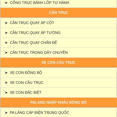
➤
CỔNG TRỤC BÁNH LỐP TỰ HÀNH
CẦN TRỤC
➤
CẦN TRỤC QUAY ÁP CỘT
➤
CẦN TRỤC QUAY ÁP TƯỜNG
➤
CẦN TRỤC QUAY CHÂN ĐẾ
➤
CẦN TRỤC TRONG DÂY CHUYỀN
XE CON CẦU TRỤC
➤
XE CON ĐỒNG BỘ
➤
XE CON CẦU TRỤC
➤
XE CON ĐẶC BIỆT
PALANG NHẬP KHẨU ĐỒNG BỘ
➤
PA LĂNG CÁP ĐIỆN TRUNG QUỐC