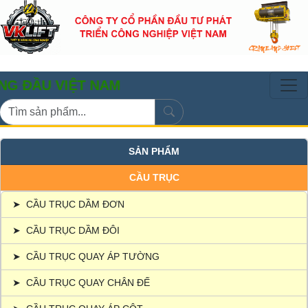
VIỆT NAM
SẢN PHẨM
CẦU TRỤC
➤
CẦU TRỤC DẦM ĐƠN
➤
CẦU TRỤC DẦM ĐÔI
➤
CẦU TRỤC QUAY ÁP TƯỜNG
➤
CẦU TRỤC QUAY CHÂN ĐẾ