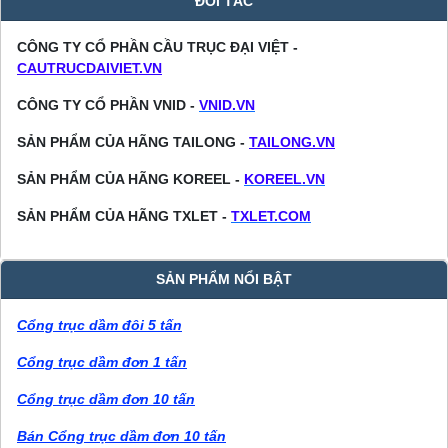
ĐỐI TÁC
CÔNG TY CỔ PHẦN CẦU TRỤC ĐẠI VIỆT -
CAUTRUCDAIVIET.VN
CÔNG TY CỔ PHẦN VNID -
VNID.VN
SẢN PHẨM CỦA HÃNG TAILONG -
TAILONG.VN
SẢN PHẨM CỦA HÃNG KOREEL -
KOREEL.VN
SẢN PHẨM CỦA HÃNG TXLET -
TXLET.COM
SẢN PHẨM NỔI BẬT
Cổng trục dầm đôi 5 tấn
Cổng trục dầm đơn 1 tấn
Cổng trục dầm đơn 10 tấn
Bán Cổng trục dầm đơn 10 tấn