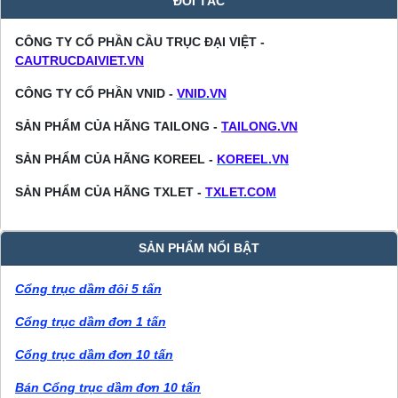
ĐỐI TÁC
CÔNG TY CỔ PHẦN CẦU TRỤC ĐẠI VIỆT -
CAUTRUCDAIVIET.VN
CÔNG TY CỔ PHẦN VNID -
VNID.VN
SẢN PHẨM CỦA HÃNG TAILONG -
TAILONG.VN
SẢN PHẨM CỦA HÃNG KOREEL -
KOREEL.VN
SẢN PHẨM CỦA HÃNG TXLET -
TXLET.COM
SẢN PHẨM NỔI BẬT
Cổng trục dầm đôi 5 tấn
Cổng trục dầm đơn 1 tấn
Cổng trục dầm đơn 10 tấn
Bán Cổng trục dầm đơn 10 tấn