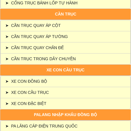
➤
CỔNG TRỤC BÁNH LỐP TỰ HÀNH
CẦN TRỤC
➤
CẦN TRỤC QUAY ÁP CỘT
➤
CẦN TRỤC QUAY ÁP TƯỜNG
➤
CẦN TRỤC QUAY CHÂN ĐẾ
➤
CẦN TRỤC TRONG DÂY CHUYỀN
XE CON CẦU TRỤC
➤
XE CON ĐỒNG BỘ
➤
XE CON CẦU TRỤC
➤
XE CON ĐẶC BIỆT
PALANG NHẬP KHẨU ĐỒNG BỘ
➤
PA LĂNG CÁP ĐIỆN TRUNG QUỐC