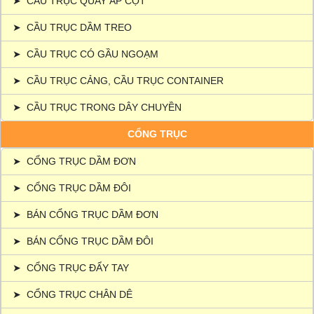
➤
CẦU TRỤC QUAY ÁP CỘT
➤
CẦU TRỤC DẦM TREO
➤
CẦU TRỤC CÓ GẦU NGOẠM
➤
CẦU TRỤC CẢNG, CẦU TRỤC CONTAINER
➤
CẦU TRỤC TRONG DÂY CHUYỀN
CỔNG TRỤC
➤
CỔNG TRỤC DẦM ĐƠN
➤
CỔNG TRỤC DẦM ĐÔI
➤
BÁN CỔNG TRỤC DẦM ĐƠN
➤
BÁN CỔNG TRỤC DẦM ĐÔI
➤
CỔNG TRỤC ĐẨY TAY
➤
CỔNG TRỤC CHÂN DÊ