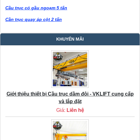
Cầu trục có gầu ngoạm 5 tấn
Cần trục quay áp cột 2 tấn
KHUYẾN MÃI
Giới thiệu thiết bị Cầu trục dầm đôi - VKLIFT cung cấp
và lắp đặt
Giá:
Liên hệ