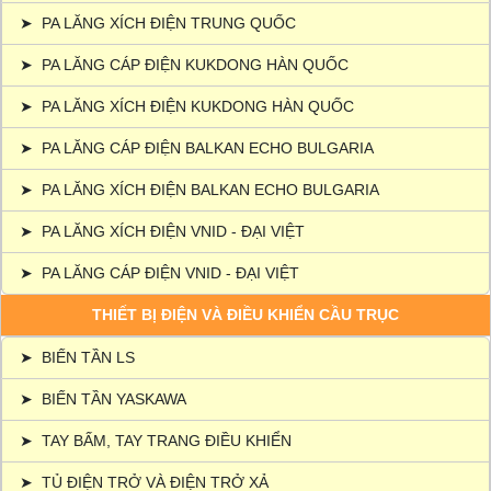
➤
PA LĂNG XÍCH ĐIỆN TRUNG QUỐC
➤
PA LĂNG CÁP ĐIỆN KUKDONG HÀN QUỐC
➤
PA LĂNG XÍCH ĐIỆN KUKDONG HÀN QUỐC
➤
PA LĂNG CÁP ĐIỆN BALKAN ECHO BULGARIA
➤
PA LĂNG XÍCH ĐIỆN BALKAN ECHO BULGARIA
➤
PA LĂNG XÍCH ĐIỆN VNID - ĐẠI VIỆT
➤
PA LĂNG CÁP ĐIỆN VNID - ĐẠI VIỆT
THIẾT BỊ ĐIỆN VÀ ĐIỀU KHIỂN CẦU TRỤC
➤
BIẾN TẦN LS
➤
BIẾN TẦN YASKAWA
➤
TAY BẤM, TAY TRANG ĐIỀU KHIỂN
➤
TỦ ĐIỆN TRỞ VÀ ĐIỆN TRỞ XẢ