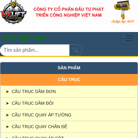
ỆT NAM
SẢN PHẨM
CẦU TRỤC
➤
CẦU TRỤC DẦM ĐƠN
➤
CẦU TRỤC DẦM ĐÔI
➤
CẦU TRỤC QUAY ÁP TƯỜNG
➤
CẦU TRỤC QUAY CHÂN ĐẾ