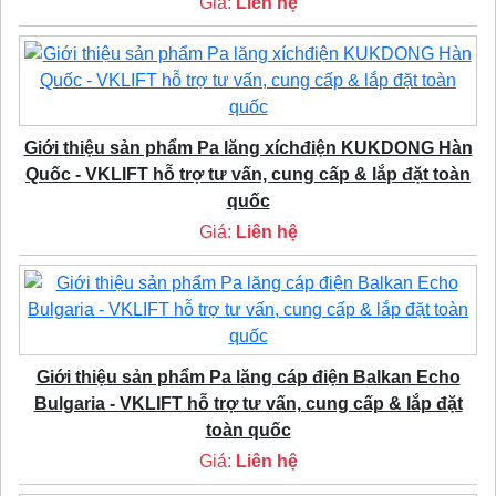
Giá:
Liên hệ
Giới thiệu sản phẩm Pa lăng xíchđiện KUKDONG Hàn
Quốc - VKLIFT hỗ trợ tư vấn, cung cấp & lắp đặt toàn
quốc
Giá:
Liên hệ
Giới thiệu sản phẩm Pa lăng cáp điện Balkan Echo
Bulgaria - VKLIFT hỗ trợ tư vấn, cung cấp & lắp đặt
toàn quốc
Giá:
Liên hệ