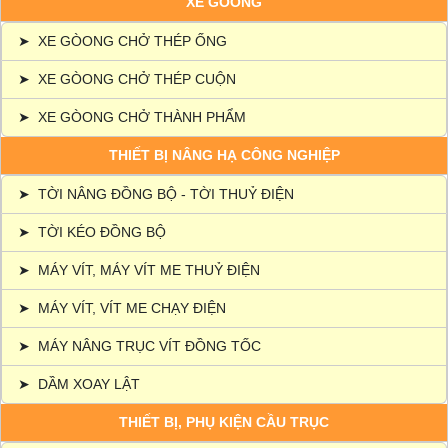
XE GÒONG
➤
XE GÒONG CHỞ THÉP ỐNG
➤
XE GÒONG CHỞ THÉP CUỘN
➤
XE GÒONG CHỞ THÀNH PHẨM
THIẾT BỊ NÂNG HẠ CÔNG NGHIỆP
➤
TỜI NÂNG ĐỒNG BỘ - TỜI THUỶ ĐIỆN
➤
TỜI KÉO ĐỒNG BỘ
➤
MÁY VÍT, MÁY VÍT ME THUỶ ĐIỆN
➤
MÁY VÍT, VÍT ME CHẠY ĐIỆN
➤
MÁY NÂNG TRỤC VÍT ĐỒNG TỐC
➤
DẦM XOAY LẬT
THIẾT BỊ, PHỤ KIỆN CẦU TRỤC