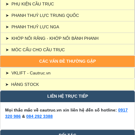
➤
PHỤ KIỆN CẦU TRỤC
➤
PHANH THUỶ LỰC TRUNG QUỐC
➤
PHANH THUỶ LỰC NGA
➤
KHỚP NỐI RĂNG - KHỚP NỐI BÁNH PHANH
➤
MÓC CẨU CHO CẦU TRỤC
CÁC VẤN ĐỀ THƯỜNG GẶP
➤
VKLIFT - Cautruc.vn
➤
HÀNG STOCK
LIÊN HỆ TRỰC TIẾP
Mọi thắc mắc về cautruc.vn xin liên hệ đến số hotline:
0917
320 986
&
084 292 3388