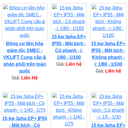
15 kw 3pha EP+
Động cơ liền hộp
IP55 - Mặt bích -
15 kw 3pha EP+
giảm tốc SMEC -
Có phanh - i:
IP55 - Mặt bích -
VKLIFT Cung cấp &
1/80 - 1/100
Không phanh -
phân phối trên toàn
Giá:
Liên hệ
i: 1/80 - 1/100
quốc
Giá:
Liên hệ
Giá:
Liên Hệ
15 kw 3pha EP+ IP55
- Mặt bích - Có
15 kw 3pha EP+