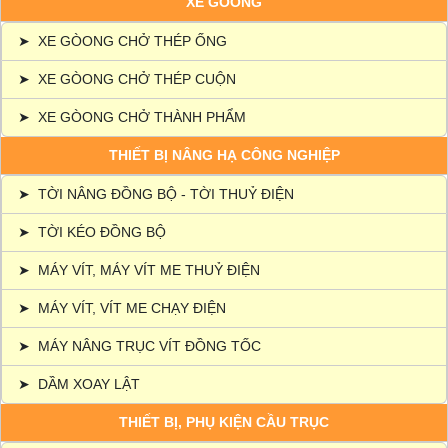
XE GÒONG
➤
XE GÒONG CHỞ THÉP ỐNG
➤
XE GÒONG CHỞ THÉP CUỘN
➤
XE GÒONG CHỞ THÀNH PHẨM
THIẾT BỊ NÂNG HẠ CÔNG NGHIỆP
➤
TỜI NÂNG ĐỒNG BỘ - TỜI THUỶ ĐIỆN
➤
TỜI KÉO ĐỒNG BỘ
➤
MÁY VÍT, MÁY VÍT ME THUỶ ĐIỆN
➤
MÁY VÍT, VÍT ME CHẠY ĐIỆN
➤
MÁY NÂNG TRỤC VÍT ĐỒNG TỐC
➤
DẦM XOAY LẬT
THIẾT BỊ, PHỤ KIỆN CẦU TRỤC