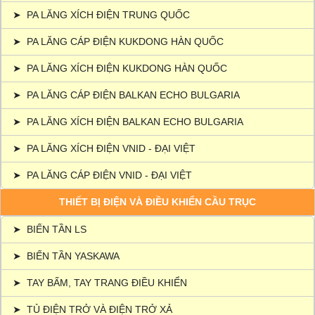
➤
PA LĂNG XÍCH ĐIỆN TRUNG QUỐC
➤
PA LĂNG CÁP ĐIỆN KUKDONG HÀN QUỐC
➤
PA LĂNG XÍCH ĐIỆN KUKDONG HÀN QUỐC
➤
PA LĂNG CÁP ĐIỆN BALKAN ECHO BULGARIA
➤
PA LĂNG XÍCH ĐIỆN BALKAN ECHO BULGARIA
➤
PA LĂNG XÍCH ĐIỆN VNID - ĐẠI VIỆT
➤
PA LĂNG CÁP ĐIỆN VNID - ĐẠI VIỆT
THIẾT BỊ ĐIỆN VÀ ĐIỀU KHIỂN CẦU TRỤC
➤
BIẾN TẦN LS
➤
BIẾN TẦN YASKAWA
➤
TAY BẤM, TAY TRANG ĐIỀU KHIỂN
➤
TỦ ĐIỆN TRỞ VÀ ĐIỆN TRỞ XẢ