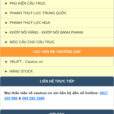
➤
PHỤ KIỆN CẦU TRỤC
➤
PHANH THUỶ LỰC TRUNG QUỐC
➤
PHANH THUỶ LỰC NGA
➤
KHỚP NỐI RĂNG - KHỚP NỐI BÁNH PHANH
➤
MÓC CẨU CHO CẦU TRỤC
CÁC VẤN ĐỀ THƯỜNG GẶP
➤
VKLIFT - Cautruc.vn
➤
HÀNG STOCK
LIÊN HỆ TRỰC TIẾP
Mọi thắc mắc về cautruc.vn xin liên hệ đến số hotline:
0917
320 986
&
084 292 3388