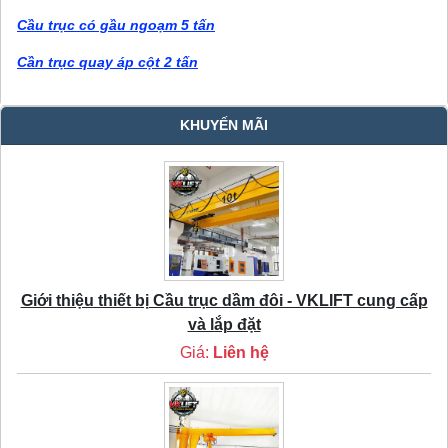
Cầu trục có gầu ngoạm 5 tấn
Cần trục quay áp cột 2 tấn
KHUYẾN MÃI
Giới thiệu thiết bị Cầu trục dầm đôi - VKLIFT cung cấp
và lắp đặt
Giá:
Liên hệ