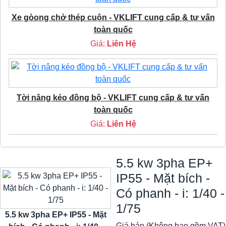
Xe gòong chở thép cuộn - VKLIFT cung cấp & tư vấn
toàn quốc
Giá:
Liên Hệ
Tời nâng kéo đồng bộ - VKLIFT cung cấp & tư vấn
toàn quốc
Giá:
Liên Hệ
5.5 kw 3pha EP+
IP55 - Mặt bích -
Có phanh - i: 1/40 -
1/75
5.5 kw 3pha EP+ IP55 - Mặt
Giá bán (Không bao gồm VAT)