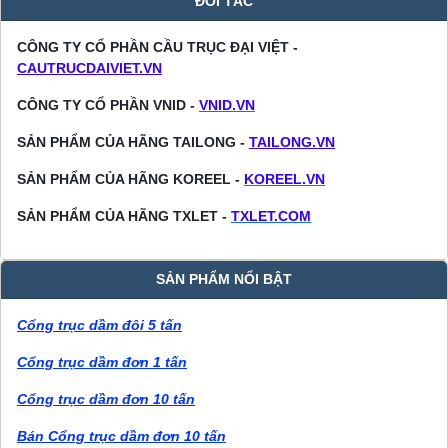
ĐỐI TÁC
CÔNG TY CỔ PHẦN CẦU TRỤC ĐẠI VIỆT -
CAUTRUCDAIVIET.VN
CÔNG TY CỔ PHẦN VNID -
VNID.VN
SẢN PHẨM CỦA HÃNG TAILONG -
TAILONG.VN
SẢN PHẨM CỦA HÃNG KOREEL -
KOREEL.VN
SẢN PHẨM CỦA HÃNG TXLET -
TXLET.COM
SẢN PHẨM NỔI BẬT
Cổng trục dầm đôi 5 tấn
Cổng trục dầm đơn 1 tấn
Cổng trục dầm đơn 10 tấn
Bán Cổng trục dầm đơn 10 tấn