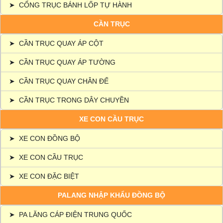
➤
CỔNG TRỤC BÁNH LỐP TỰ HÀNH
CẦN TRỤC
➤
CẦN TRỤC QUAY ÁP CỘT
➤
CẦN TRỤC QUAY ÁP TƯỜNG
➤
CẦN TRỤC QUAY CHÂN ĐẾ
➤
CẦN TRỤC TRONG DÂY CHUYỀN
XE CON CẦU TRỤC
➤
XE CON ĐỒNG BỘ
➤
XE CON CẦU TRỤC
➤
XE CON ĐẶC BIỆT
PALANG NHẬP KHẨU ĐỒNG BỘ
➤
PA LĂNG CÁP ĐIỆN TRUNG QUỐC