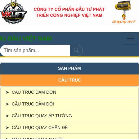
VIỆT NAM
SẢN PHẨM
CẦU TRỤC
➤
CẦU TRỤC DẦM ĐƠN
➤
CẦU TRỤC DẦM ĐÔI
➤
CẦU TRỤC QUAY ÁP TƯỜNG
➤
CẦU TRỤC QUAY CHÂN ĐẾ