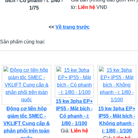
bích - Có phanh - i: 1/40 -
từ:
Liên hệ
VNĐ
1/75
<<
Về trang trước
Sản phẩm cùng loại:
15 kw 3pha EP+
Động cơ liền hộp
IP55 - Mặt bích -
15 kw 3pha EP+
giảm tốc SMEC -
Có phanh - i:
IP55 - Mặt bích -
VKLIFT Cung cấp &
1/80 - 1/100
Không phanh -
phân phối trên toàn
Giá:
Liên hệ
i: 1/80 - 1/100