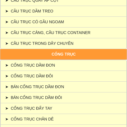
➤
CẦU TRỤC QUAY ÁP CỘT
➤
CẦU TRỤC DẦM TREO
➤
CẦU TRỤC CÓ GẦU NGOẠM
➤
CẦU TRỤC CẢNG, CẦU TRỤC CONTAINER
➤
CẦU TRỤC TRONG DÂY CHUYỀN
CỔNG TRỤC
➤
CỔNG TRỤC DẦM ĐƠN
➤
CỔNG TRỤC DẦM ĐÔI
➤
BÁN CỔNG TRỤC DẦM ĐƠN
➤
BÁN CỔNG TRỤC DẦM ĐÔI
➤
CỔNG TRỤC ĐẨY TAY
➤
CỔNG TRỤC CHÂN DÊ