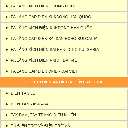
➤
PA LĂNG XÍCH ĐIỆN TRUNG QUỐC
➤
PA LĂNG CÁP ĐIỆN KUKDONG HÀN QUỐC
➤
PA LĂNG XÍCH ĐIỆN KUKDONG HÀN QUỐC
➤
PA LĂNG CÁP ĐIỆN BALKAN ECHO BULGARIA
➤
PA LĂNG XÍCH ĐIỆN BALKAN ECHO BULGARIA
➤
PA LĂNG XÍCH ĐIỆN VNID - ĐẠI VIỆT
➤
PA LĂNG CÁP ĐIỆN VNID - ĐẠI VIỆT
THIẾT BỊ ĐIỆN VÀ ĐIỀU KHIỂN CẦU TRỤC
➤
BIẾN TẦN LS
➤
BIẾN TẦN YASKAWA
➤
TAY BẤM, TAY TRANG ĐIỀU KHIỂN
➤
TỦ ĐIỆN TRỞ VÀ ĐIỆN TRỞ XẢ