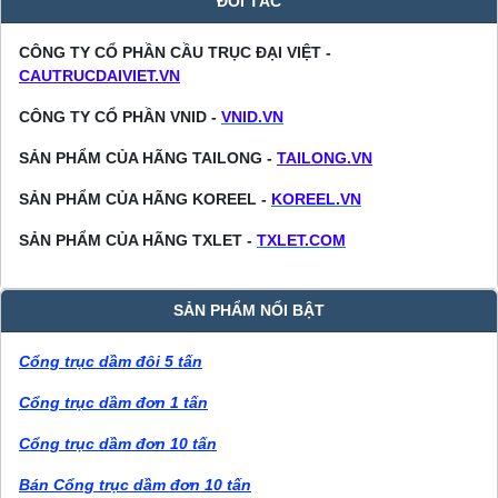
ĐỐI TÁC
CÔNG TY CỔ PHẦN CẦU TRỤC ĐẠI VIỆT -
CAUTRUCDAIVIET.VN
CÔNG TY CỔ PHẦN VNID -
VNID.VN
SẢN PHẨM CỦA HÃNG TAILONG -
TAILONG.VN
SẢN PHẨM CỦA HÃNG KOREEL -
KOREEL.VN
SẢN PHẨM CỦA HÃNG TXLET -
TXLET.COM
SẢN PHẨM NỔI BẬT
Cổng trục dầm đôi 5 tấn
Cổng trục dầm đơn 1 tấn
Cổng trục dầm đơn 10 tấn
Bán Cổng trục dầm đơn 10 tấn