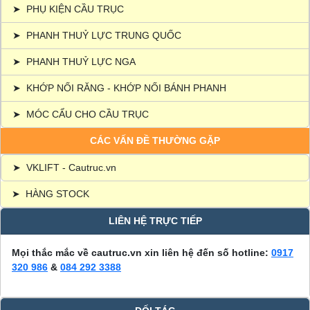
➤
PHỤ KIỆN CẦU TRỤC
➤
PHANH THUỶ LỰC TRUNG QUỐC
➤
PHANH THUỶ LỰC NGA
➤
KHỚP NỐI RĂNG - KHỚP NỐI BÁNH PHANH
➤
MÓC CẨU CHO CẦU TRỤC
CÁC VẤN ĐỀ THƯỜNG GẶP
➤
VKLIFT - Cautruc.vn
➤
HÀNG STOCK
LIÊN HỆ TRỰC TIẾP
Mọi thắc mắc về cautruc.vn xin liên hệ đến số hotline:
0917
320 986
&
084 292 3388