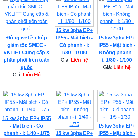
15 kw 3pha EP+
Động cơ liền hộp
IP55 - Mặt bích -
15 kw 3pha EP+
giảm tốc SMEC -
Có phanh - i:
IP55 - Mặt bích -
VKLIFT Cung cấp &
1/80 - 1/100
Không phanh -
phân phối trên toàn
Giá:
Liên hệ
i: 1/80 - 1/100
quốc
Giá:
Liên hệ
Giá:
Liên Hệ
15 kw 3pha EP+ IP55
- Mặt bích - Có
15 kw 3pha EP+
phanh - i: 1/40 - 1/75
15 kw 3pha EP+
IP55 - Mặt bích -