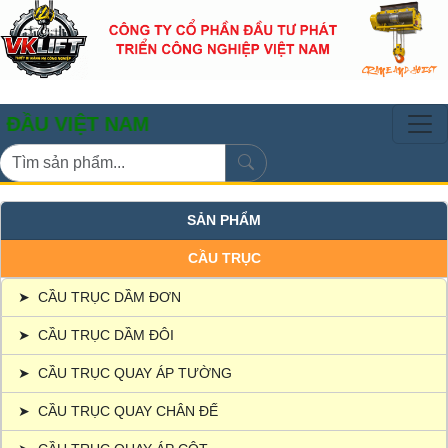
ỆT NAM
SẢN PHẨM
CẦU TRỤC
➤
CẦU TRỤC DẦM ĐƠN
➤
CẦU TRỤC DẦM ĐÔI
➤
CẦU TRỤC QUAY ÁP TƯỜNG
➤
CẦU TRỤC QUAY CHÂN ĐẾ