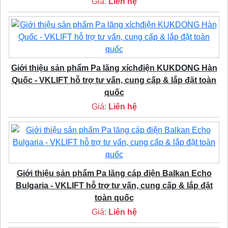
Giá:
Liên hệ
Giới thiệu sản phẩm Pa lăng xíchđiện KUKDONG Hàn
Quốc - VKLIFT hỗ trợ tư vấn, cung cấp & lắp đặt toàn
quốc
Giá:
Liên hệ
Giới thiệu sản phẩm Pa lăng cáp điện Balkan Echo
Bulgaria - VKLIFT hỗ trợ tư vấn, cung cấp & lắp đặt
toàn quốc
Giá:
Liên hệ