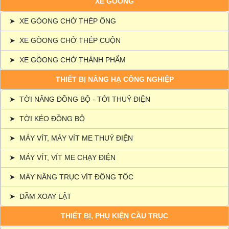
XE GÒONG
➤
XE GÒONG CHỞ THÉP ỐNG
➤
XE GÒONG CHỞ THÉP CUỘN
➤
XE GÒONG CHỞ THÀNH PHẨM
THIẾT BỊ NÂNG HẠ CÔNG NGHIỆP
➤
TỜI NÂNG ĐỒNG BỘ - TỜI THUỶ ĐIỆN
➤
TỜI KÉO ĐỒNG BỘ
➤
MÁY VÍT, MÁY VÍT ME THUỶ ĐIỆN
➤
MÁY VÍT, VÍT ME CHẠY ĐIỆN
➤
MÁY NÂNG TRỤC VÍT ĐỒNG TỐC
➤
DẦM XOAY LẬT
THIẾT BỊ, PHỤ KIỆN CẦU TRỤC