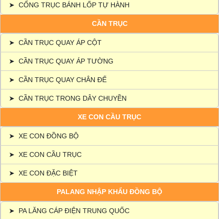
➤
CỔNG TRỤC BÁNH LỐP TỰ HÀNH
CẦN TRỤC
➤
CẦN TRỤC QUAY ÁP CỘT
➤
CẦN TRỤC QUAY ÁP TƯỜNG
➤
CẦN TRỤC QUAY CHÂN ĐẾ
➤
CẦN TRỤC TRONG DÂY CHUYỀN
XE CON CẦU TRỤC
➤
XE CON ĐỒNG BỘ
➤
XE CON CẦU TRỤC
➤
XE CON ĐẶC BIỆT
PALANG NHẬP KHẨU ĐỒNG BỘ
➤
PA LĂNG CÁP ĐIỆN TRUNG QUỐC