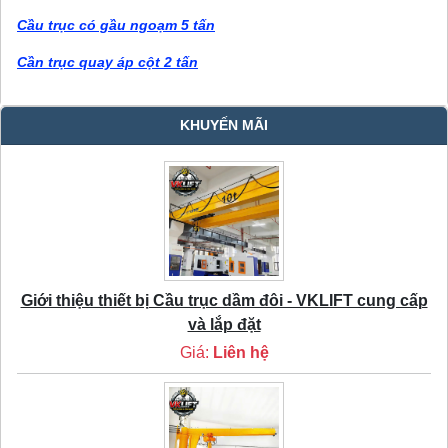
Cầu trục có gầu ngoạm 5 tấn
Cần trục quay áp cột 2 tấn
KHUYẾN MÃI
Giới thiệu thiết bị Cầu trục dầm đôi - VKLIFT cung cấp
và lắp đặt
Giá:
Liên hệ