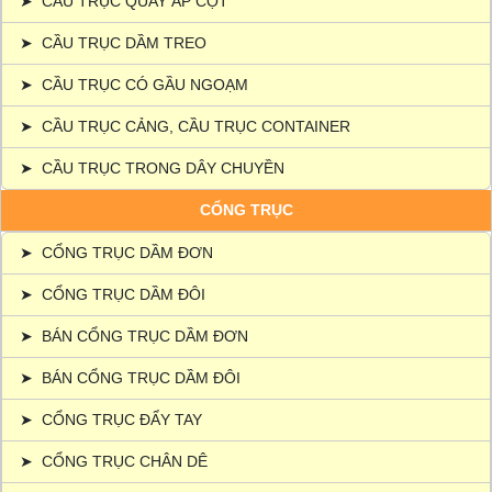
➤
CẦU TRỤC QUAY ÁP CỘT
➤
CẦU TRỤC DẦM TREO
➤
CẦU TRỤC CÓ GẦU NGOẠM
➤
CẦU TRỤC CẢNG, CẦU TRỤC CONTAINER
➤
CẦU TRỤC TRONG DÂY CHUYỀN
CỔNG TRỤC
➤
CỔNG TRỤC DẦM ĐƠN
➤
CỔNG TRỤC DẦM ĐÔI
➤
BÁN CỔNG TRỤC DẦM ĐƠN
➤
BÁN CỔNG TRỤC DẦM ĐÔI
➤
CỔNG TRỤC ĐẨY TAY
➤
CỔNG TRỤC CHÂN DÊ