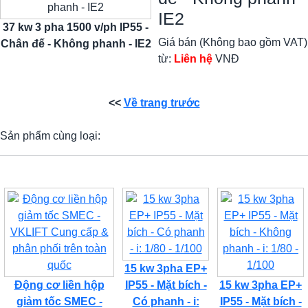
IE2
37 kw 3 pha 1500 v/ph IP55 -
Giá bán (Không bao gồm VAT)
Chân đế - Không phanh - IE2
từ:
Liên hệ
VNĐ
<<
Về trang trước
Sản phẩm cùng loại:
15 kw 3pha EP+
Động cơ liền hộp
IP55 - Mặt bích -
15 kw 3pha EP+
giảm tốc SMEC -
Có phanh - i:
IP55 - Mặt bích -