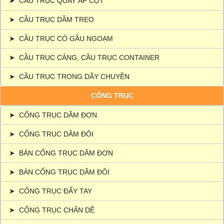
➤
CẦU TRỤC QUAY ÁP CỘT
➤
CẦU TRỤC DẦM TREO
➤
CẦU TRỤC CÓ GẦU NGOẠM
➤
CẦU TRỤC CẢNG, CẦU TRỤC CONTAINER
➤
CẦU TRỤC TRONG DÂY CHUYỀN
CỔNG TRỤC
➤
CỔNG TRỤC DẦM ĐƠN
➤
CỔNG TRỤC DẦM ĐÔI
➤
BÁN CỔNG TRỤC DẦM ĐƠN
➤
BÁN CỔNG TRỤC DẦM ĐÔI
➤
CỔNG TRỤC ĐẨY TAY
➤
CỔNG TRỤC CHÂN DÊ