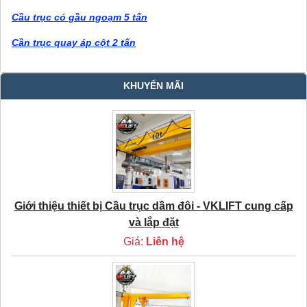
Cầu trục có gầu ngoạm 5 tấn
Cần trục quay áp cột 2 tấn
KHUYẾN MÃI
Giới thiệu thiết bị Cầu trục dầm đôi - VKLIFT cung cấp
và lắp đặt
Giá:
Liên hệ