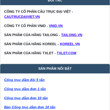
ĐỐI TÁC
CÔNG TY CỔ PHẦN CẦU TRỤC ĐẠI VIỆT -
CAUTRUCDAIVIET.VN
CÔNG TY CỔ PHẦN VNID -
VNID.VN
SẢN PHẨM CỦA HÃNG TAILONG -
TAILONG.VN
SẢN PHẨM CỦA HÃNG KOREEL -
KOREEL.VN
SẢN PHẨM CỦA HÃNG TXLET -
TXLET.COM
SẢN PHẨM NỔI BẬT
Cổng trục dầm đôi 5 tấn
Cổng trục dầm đơn 1 tấn
Cổng trục dầm đơn 10 tấn
Bán Cổng trục dầm đơn 10 tấn