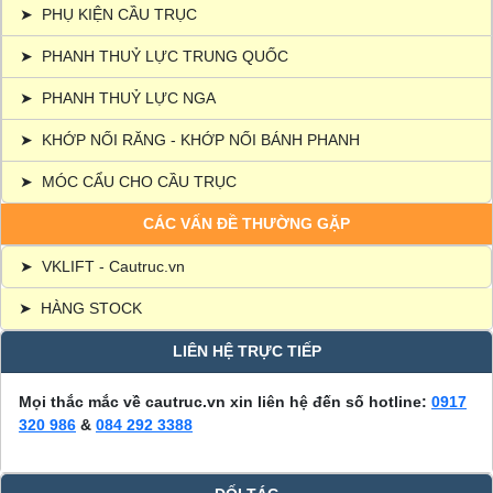
➤
PHỤ KIỆN CẦU TRỤC
➤
PHANH THUỶ LỰC TRUNG QUỐC
➤
PHANH THUỶ LỰC NGA
➤
KHỚP NỐI RĂNG - KHỚP NỐI BÁNH PHANH
➤
MÓC CẨU CHO CẦU TRỤC
CÁC VẤN ĐỀ THƯỜNG GẶP
➤
VKLIFT - Cautruc.vn
➤
HÀNG STOCK
LIÊN HỆ TRỰC TIẾP
Mọi thắc mắc về cautruc.vn xin liên hệ đến số hotline:
0917
320 986
&
084 292 3388