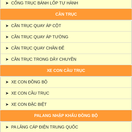
➤
CỔNG TRỤC BÁNH LỐP TỰ HÀNH
CẦN TRỤC
➤
CẦN TRỤC QUAY ÁP CỘT
➤
CẦN TRỤC QUAY ÁP TƯỜNG
➤
CẦN TRỤC QUAY CHÂN ĐẾ
➤
CẦN TRỤC TRONG DÂY CHUYỀN
XE CON CẦU TRỤC
➤
XE CON ĐỒNG BỘ
➤
XE CON CẦU TRỤC
➤
XE CON ĐẶC BIỆT
PALANG NHẬP KHẨU ĐỒNG BỘ
➤
PA LĂNG CÁP ĐIỆN TRUNG QUỐC