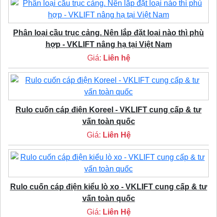
Phân loại cầu trục cảng. Nên lắp đặt loại nào thì phù
hợp - VKLIFT nâng hạ tại Việt Nam
Giá:
Liên hệ
Rulo cuốn cáp điện Koreel - VKLIFT cung cấp & tư
vấn toàn quốc
Giá:
Liên Hệ
Rulo cuốn cáp điện kiểu lò xo - VKLIFT cung cấp & tư
vấn toàn quốc
Giá:
Liên Hệ