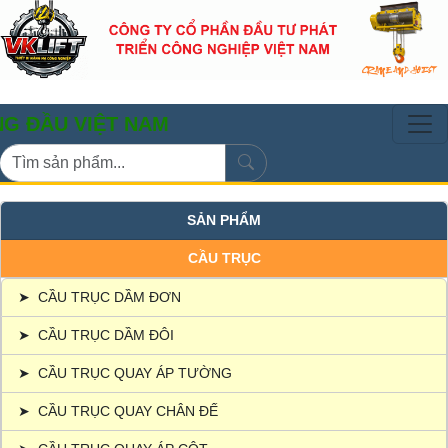
 VIỆT NAM
SẢN PHẨM
CẦU TRỤC
➤
CẦU TRỤC DẦM ĐƠN
➤
CẦU TRỤC DẦM ĐÔI
➤
CẦU TRỤC QUAY ÁP TƯỜNG
➤
CẦU TRỤC QUAY CHÂN ĐẾ