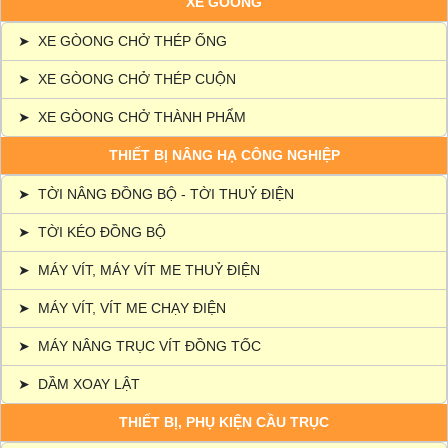
XE GÒONG
➤
XE GÒONG CHỞ THÉP ỐNG
➤
XE GÒONG CHỞ THÉP CUỘN
➤
XE GÒONG CHỞ THÀNH PHẨM
THIẾT BỊ NÂNG HẠ CÔNG NGHIỆP
➤
TỜI NÂNG ĐỒNG BỘ - TỜI THUỶ ĐIỆN
➤
TỜI KÉO ĐỒNG BỘ
➤
MÁY VÍT, MÁY VÍT ME THUỶ ĐIỆN
➤
MÁY VÍT, VÍT ME CHẠY ĐIỆN
➤
MÁY NÂNG TRỤC VÍT ĐỒNG TỐC
➤
DẦM XOAY LẬT
THIẾT BỊ, PHỤ KIỆN CẦU TRỤC