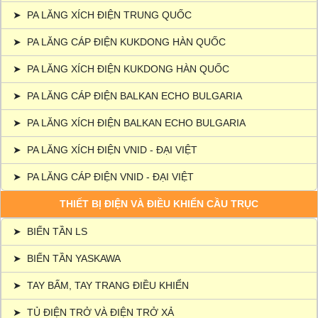
➤
PA LĂNG XÍCH ĐIỆN TRUNG QUỐC
➤
PA LĂNG CÁP ĐIỆN KUKDONG HÀN QUỐC
➤
PA LĂNG XÍCH ĐIỆN KUKDONG HÀN QUỐC
➤
PA LĂNG CÁP ĐIỆN BALKAN ECHO BULGARIA
➤
PA LĂNG XÍCH ĐIỆN BALKAN ECHO BULGARIA
➤
PA LĂNG XÍCH ĐIỆN VNID - ĐẠI VIỆT
➤
PA LĂNG CÁP ĐIỆN VNID - ĐẠI VIỆT
THIẾT BỊ ĐIỆN VÀ ĐIỀU KHIỂN CẦU TRỤC
➤
BIẾN TẦN LS
➤
BIẾN TẦN YASKAWA
➤
TAY BẤM, TAY TRANG ĐIỀU KHIỂN
➤
TỦ ĐIỆN TRỞ VÀ ĐIỆN TRỞ XẢ