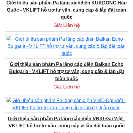
Giới thiệu sản phẩm Pa lăng xíchđiện KUKDONG Hàn
Quốc - VKLIFT hỗ trợ tư vấn, cung cấp & lắp đặt toàn
quốc
Giá:
Liên hệ
Giới thiệu sản phẩm Pa lăng cáp điện Balkan Echo
Bulgaria - VKLIFT hỗ trợ tư vấn, cung cấp & lắp đặt
toàn quốc
Giá:
Liên hệ
Giới thiệu sản phẩm Pa lăng cáp điện VNID Đại Việt -
VKLIFT hỗ trợ tư vấn, cung cấp & lắp đặt toàn quốc