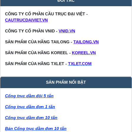
ĐỐI TÁC
CÔNG TY CỔ PHẦN CẦU TRỤC ĐẠI VIỆT -
CAUTRUCDAIVIET.VN
CÔNG TY CỔ PHẦN VNID -
VNID.VN
SẢN PHẨM CỦA HÃNG TAILONG -
TAILONG.VN
SẢN PHẨM CỦA HÃNG KOREEL -
KOREEL.VN
SẢN PHẨM CỦA HÃNG TXLET -
TXLET.COM
SẢN PHẨM NỔI BẬT
Cổng trục dầm đôi 5 tấn
Cổng trục dầm đơn 1 tấn
Cổng trục dầm đơn 10 tấn
Bán Cổng trục dầm đơn 10 tấn