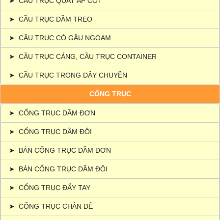
➤
CẦU TRỤC QUAY ÁP CỘT
➤
CẦU TRỤC DẦM TREO
➤
CẦU TRỤC CÓ GẦU NGOẠM
➤
CẦU TRỤC CẢNG, CẦU TRỤC CONTAINER
➤
CẦU TRỤC TRONG DÂY CHUYỀN
CỔNG TRỤC
➤
CỔNG TRỤC DẦM ĐƠN
➤
CỔNG TRỤC DẦM ĐÔI
➤
BÁN CỔNG TRỤC DẦM ĐƠN
➤
BÁN CỔNG TRỤC DẦM ĐÔI
➤
CỔNG TRỤC ĐẨY TAY
➤
CỔNG TRỤC CHÂN DÊ