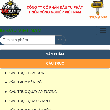
VIỆT NAM
SẢN PHẨM
CẦU TRỤC
➤
CẦU TRỤC DẦM ĐƠN
➤
CẦU TRỤC DẦM ĐÔI
➤
CẦU TRỤC QUAY ÁP TƯỜNG
➤
CẦU TRỤC QUAY CHÂN ĐẾ