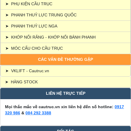
➤
PHỤ KIỆN CẦU TRỤC
➤
PHANH THUỶ LỰC TRUNG QUỐC
➤
PHANH THUỶ LỰC NGA
➤
KHỚP NỐI RĂNG - KHỚP NỐI BÁNH PHANH
➤
MÓC CẨU CHO CẦU TRỤC
CÁC VẤN ĐỀ THƯỜNG GẶP
➤
VKLIFT - Cautruc.vn
➤
HÀNG STOCK
LIÊN HỆ TRỰC TIẾP
Mọi thắc mắc về cautruc.vn xin liên hệ đến số hotline:
0917
320 986
&
084 292 3388