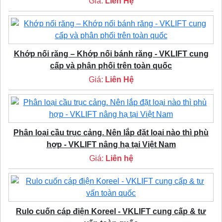
Giá:
Liên Hệ
Khớp nối răng – Khớp nối bánh răng - VKLIFT cung
cấp và phân phối trên toàn quốc
Giá:
Liên Hệ
Phân loại cầu trục cảng. Nên lắp đặt loại nào thì phù
hợp - VKLIFT nâng hạ tại Việt Nam
Giá:
Liên hệ
Rulo cuốn cáp điện Koreel - VKLIFT cung cấp & tư