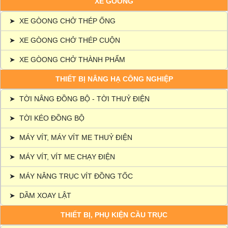
XE GÒONG
➤
XE GÒONG CHỞ THÉP ỐNG
➤
XE GÒONG CHỞ THÉP CUỘN
➤
XE GÒONG CHỞ THÀNH PHẨM
THIẾT BỊ NÂNG HẠ CÔNG NGHIỆP
➤
TỜI NÂNG ĐỒNG BỘ - TỜI THUỶ ĐIỆN
➤
TỜI KÉO ĐỒNG BỘ
➤
MÁY VÍT, MÁY VÍT ME THUỶ ĐIỆN
➤
MÁY VÍT, VÍT ME CHẠY ĐIỆN
➤
MÁY NÂNG TRỤC VÍT ĐỒNG TỐC
➤
DẦM XOAY LẬT
THIẾT BỊ, PHỤ KIỆN CẦU TRỤC