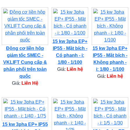
15 kw 3pha EP+
Động cơ liền hộp
IP55 - Mặt bích -
15 kw 3pha EP+
giảm tốc SMEC -
Có phanh - i:
IP55 - Mặt bích -
VKLIFT Cung cấp &
1/80 - 1/100
Không phanh -
phân phối trên toàn
Giá:
Liên hệ
i: 1/80 - 1/100
quốc
Giá:
Liên hệ
Giá:
Liên Hệ
15 kw 3pha EP+ IP55