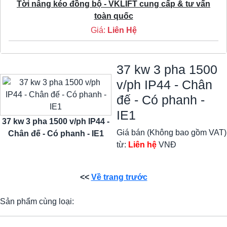
Tời nâng kéo đồng bộ - VKLIFT cung cấp & tư vấn
toàn quốc
Giá:
Liên Hệ
37 kw 3 pha 1500
v/ph IP44 - Chân
đế - Có phanh -
IE1
37 kw 3 pha 1500 v/ph IP44 -
Giá bán (Không bao gồm VAT)
Chân đế - Có phanh - IE1
từ:
Liên hệ
VNĐ
<<
Về trang trước
Sản phẩm cùng loại: