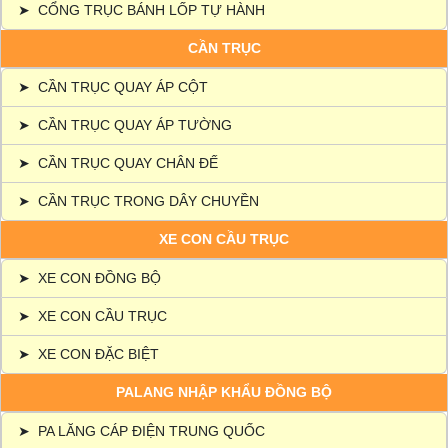
➤
CỔNG TRỤC BÁNH LỐP TỰ HÀNH
CẦN TRỤC
➤
CẦN TRỤC QUAY ÁP CỘT
➤
CẦN TRỤC QUAY ÁP TƯỜNG
➤
CẦN TRỤC QUAY CHÂN ĐẾ
➤
CẦN TRỤC TRONG DÂY CHUYỀN
XE CON CẦU TRỤC
➤
XE CON ĐỒNG BỘ
➤
XE CON CẦU TRỤC
➤
XE CON ĐẶC BIỆT
PALANG NHẬP KHẨU ĐỒNG BỘ
➤
PA LĂNG CÁP ĐIỆN TRUNG QUỐC