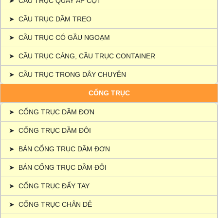
➤
CẦU TRỤC QUAY ÁP CỘT
➤
CẦU TRỤC DẦM TREO
➤
CẦU TRỤC CÓ GẦU NGOẠM
➤
CẦU TRỤC CẢNG, CẦU TRỤC CONTAINER
➤
CẦU TRỤC TRONG DÂY CHUYỀN
CỔNG TRỤC
➤
CỔNG TRỤC DẦM ĐƠN
➤
CỔNG TRỤC DẦM ĐÔI
➤
BÁN CỔNG TRỤC DẦM ĐƠN
➤
BÁN CỔNG TRỤC DẦM ĐÔI
➤
CỔNG TRỤC ĐẨY TAY
➤
CỔNG TRỤC CHÂN DÊ