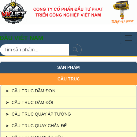
ỆT NAM
SẢN PHẨM
CẦU TRỤC
➤
CẦU TRỤC DẦM ĐƠN
➤
CẦU TRỤC DẦM ĐÔI
➤
CẦU TRỤC QUAY ÁP TƯỜNG
➤
CẦU TRỤC QUAY CHÂN ĐẾ