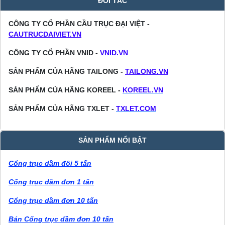
ĐỐI TÁC
CÔNG TY CỔ PHẦN CẦU TRỤC ĐẠI VIỆT -
CAUTRUCDAIVIET.VN
CÔNG TY CỔ PHẦN VNID -
VNID.VN
SẢN PHẨM CỦA HÃNG TAILONG -
TAILONG.VN
SẢN PHẨM CỦA HÃNG KOREEL -
KOREEL.VN
SẢN PHẨM CỦA HÃNG TXLET -
TXLET.COM
SẢN PHẨM NỔI BẬT
Cổng trục dầm đôi 5 tấn
Cổng trục dầm đơn 1 tấn
Cổng trục dầm đơn 10 tấn
Bán Cổng trục dầm đơn 10 tấn