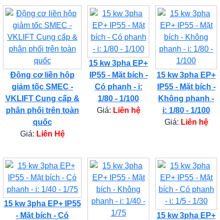
15 kw 3pha EP+
Động cơ liền hộp
IP55 - Mặt bích -
15 kw 3pha EP+
giảm tốc SMEC -
Có phanh - i:
IP55 - Mặt bích -
VKLIFT Cung cấp &
1/80 - 1/100
Không phanh -
phân phối trên toàn
Giá:
Liên hệ
i: 1/80 - 1/100
quốc
Giá:
Liên hệ
Giá:
Liên Hệ
15 kw 3pha EP+ IP55
- Mặt bích - Có
15 kw 3pha EP+