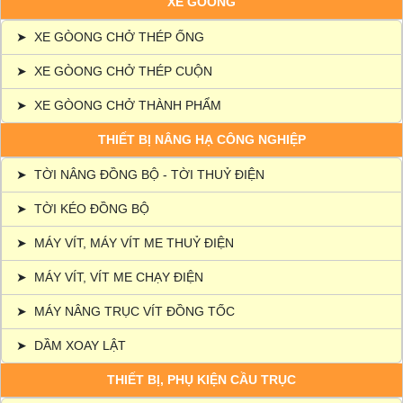
XE GÒONG
➤
XE GÒONG CHỞ THÉP ỐNG
➤
XE GÒONG CHỞ THÉP CUỘN
➤
XE GÒONG CHỞ THÀNH PHẨM
THIẾT BỊ NÂNG HẠ CÔNG NGHIỆP
➤
TỜI NÂNG ĐỒNG BỘ - TỜI THUỶ ĐIỆN
➤
TỜI KÉO ĐỒNG BỘ
➤
MÁY VÍT, MÁY VÍT ME THUỶ ĐIỆN
➤
MÁY VÍT, VÍT ME CHẠY ĐIỆN
➤
MÁY NÂNG TRỤC VÍT ĐỒNG TỐC
➤
DẦM XOAY LẬT
THIẾT BỊ, PHỤ KIỆN CẦU TRỤC