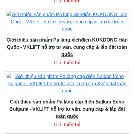
Giá:
Liên hệ
Giới thiệu sản phẩm Pa lăng xíchđiện KUKDONG Hàn
Quốc - VKLIFT hỗ trợ tư vấn, cung cấp & lắp đặt toàn
quốc
Giá:
Liên hệ
Giới thiệu sản phẩm Pa lăng cáp điện Balkan Echo
Bulgaria - VKLIFT hỗ trợ tư vấn, cung cấp & lắp đặt
toàn quốc
Giá:
Liên hệ