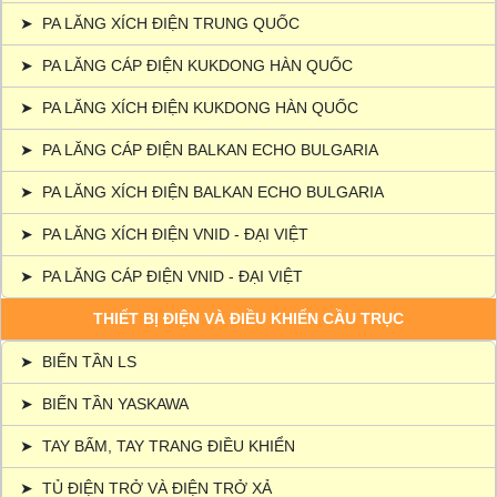
➤
PA LĂNG XÍCH ĐIỆN TRUNG QUỐC
➤
PA LĂNG CÁP ĐIỆN KUKDONG HÀN QUỐC
➤
PA LĂNG XÍCH ĐIỆN KUKDONG HÀN QUỐC
➤
PA LĂNG CÁP ĐIỆN BALKAN ECHO BULGARIA
➤
PA LĂNG XÍCH ĐIỆN BALKAN ECHO BULGARIA
➤
PA LĂNG XÍCH ĐIỆN VNID - ĐẠI VIỆT
➤
PA LĂNG CÁP ĐIỆN VNID - ĐẠI VIỆT
THIẾT BỊ ĐIỆN VÀ ĐIỀU KHIỂN CẦU TRỤC
➤
BIẾN TẦN LS
➤
BIẾN TẦN YASKAWA
➤
TAY BẤM, TAY TRANG ĐIỀU KHIỂN
➤
TỦ ĐIỆN TRỞ VÀ ĐIỆN TRỞ XẢ