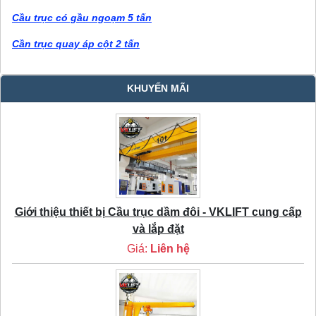
Cầu trục có gầu ngoạm 5 tấn
Cần trục quay áp cột 2 tấn
KHUYẾN MÃI
Giới thiệu thiết bị Cầu trục dầm đôi - VKLIFT cung cấp
và lắp đặt
Giá:
Liên hệ