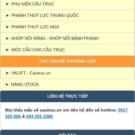
➤
PHỤ KIỆN CẦU TRỤC
➤
PHANH THUỶ LỰC TRUNG QUỐC
➤
PHANH THUỶ LỰC NGA
➤
KHỚP NỐI RĂNG - KHỚP NỐI BÁNH PHANH
➤
MÓC CẨU CHO CẦU TRỤC
CÁC VẤN ĐỀ THƯỜNG GẶP
➤
VKLIFT - Cautruc.vn
➤
HÀNG STOCK
LIÊN HỆ TRỰC TIẾP
Mọi thắc mắc về cautruc.vn xin liên hệ đến số hotline:
0917
320 986
&
084 292 3388