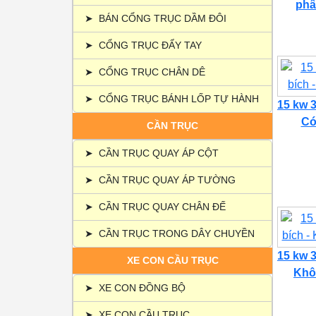
phâ
➤
BÁN CỔNG TRỤC DẦM ĐÔI
➤
CỔNG TRỤC ĐẨY TAY
➤
CỔNG TRỤC CHÂN DÊ
➤
CỔNG TRỤC BÁNH LỐP TỰ HÀNH
15 kw 3
Có 
CẦN TRỤC
➤
CẦN TRỤC QUAY ÁP CỘT
➤
CẦN TRỤC QUAY ÁP TƯỜNG
➤
CẦN TRỤC QUAY CHÂN ĐẾ
➤
CẦN TRỤC TRONG DÂY CHUYỀN
15 kw 3
XE CON CẦU TRỤC
Khôn
➤
XE CON ĐỒNG BỘ
➤
XE CON CẦU TRỤC