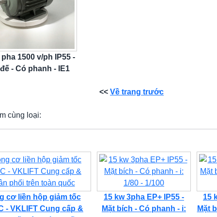
 pha 1500 v/ph IP55 -
đế - Có phanh - IE1
<<
Về trang trước
m cùng loại:
 cơ liền hộp giảm tốc
15 kw 3pha EP+ IP55 -
15 
 - VKLIFT Cung cấp &
Mặt bích - Có phanh - i:
Mặt b