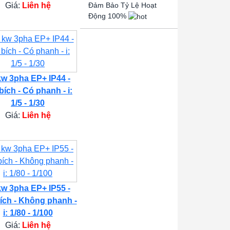
Giá:
Liên hệ
Đảm Bảo Tỷ Lệ Hoạt
Động 100%
kw 3pha EP+ IP44 -
bích - Có phanh - i:
1/5 - 1/30
Giá:
Liên hệ
kw 3pha EP+ IP55 -
ích - Không phanh -
i: 1/80 - 1/100
Giá:
Liên hệ