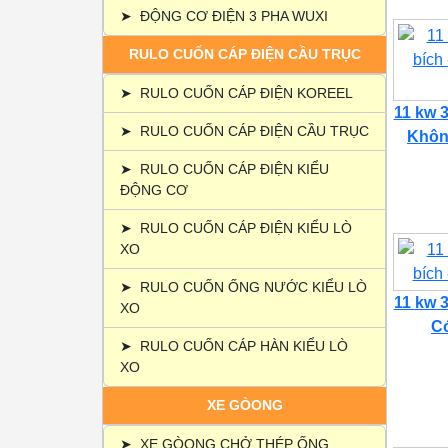
➤
ĐỘNG CƠ ĐIỆN 3 PHA WUXI
RULO CUỐN CÁP ĐIỆN CẦU TRỤC
➤
RULO CUỐN CÁP ĐIỆN KOREEL
11 kw 3
➤
RULO CUỐN CÁP ĐIỆN CẦU TRỤC
Không
➤
RULO CUỐN CÁP ĐIỆN KIỂU
ĐỘNG CƠ
➤
RULO CUỐN CÁP ĐIỆN KIỂU LÒ
XO
➤
RULO CUỐN ỐNG NƯỚC KIỂU LÒ
11 kw 3
XO
Có
➤
RULO CUỐN CÁP HÀN KIỂU LÒ
XO
XE GÒONG
➤
XE GÒONG CHỞ THÉP ỐNG