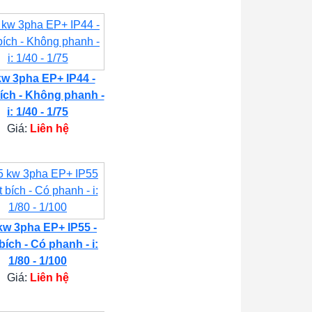
kw 3pha EP+ IP44 -
ích - Không phanh -
i: 1/40 - 1/75
Giá:
Liên hệ
kw 3pha EP+ IP55 -
bích - Có phanh - i:
1/80 - 1/100
Giá:
Liên hệ