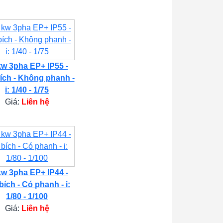
kw 3pha EP+ IP55 -
ích - Không phanh -
i: 1/40 - 1/75
Giá:
Liên hệ
kw 3pha EP+ IP44 -
bích - Có phanh - i:
1/80 - 1/100
Giá:
Liên hệ