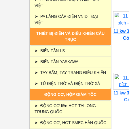
VIỆT
➤
PA LĂNG CÁP ĐIỆN VNID - ĐẠI
VIỆT
11 kw 3
THIẾT BỊ ĐIỆN VÀ ĐIỀU KHIỂN CẦU
Có 
TRỤC
➤
BIẾN TẦN LS
➤
BIẾN TẦN YASKAWA
➤
TAY BẤM, TAY TRANG ĐIỀU KHIỂN
➤
TỦ ĐIỆN TRỞ VÀ ĐIỆN TRỞ XẢ
11 kw 3
ĐỘNG CƠ, HỘP GIẢM TỐC
Có
➤
ĐỘNG CƠ liền HGT TAILONG
TRUNG QUỐC
➤
ĐỘNG CƠ, HGT SMEC HÀN QUỐC