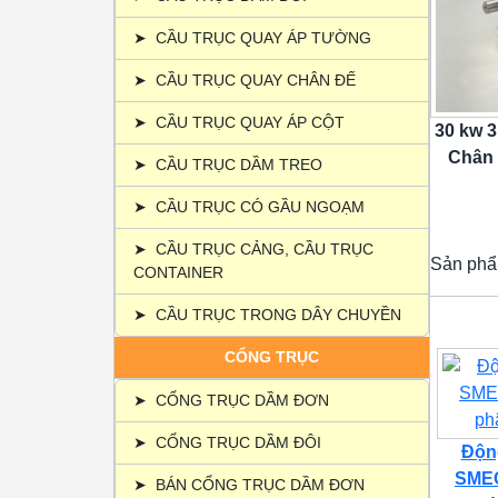
➤
CẦU TRỤC QUAY ÁP TƯỜNG
➤
CẦU TRỤC QUAY CHÂN ĐẾ
➤
CẦU TRỤC QUAY ÁP CỘT
30 kw 3
Chân 
➤
CẦU TRỤC DẦM TREO
➤
CẦU TRỤC CÓ GẦU NGOẠM
➤
CẦU TRỤC CẢNG, CẦU TRỤC
Sản phẩ
CONTAINER
➤
CẦU TRỤC TRONG DÂY CHUYỀN
CỔNG TRỤC
➤
CỔNG TRỤC DẦM ĐƠN
➤
CỔNG TRỤC DẦM ĐÔI
Động
SMEC
➤
BÁN CỔNG TRỤC DẦM ĐƠN