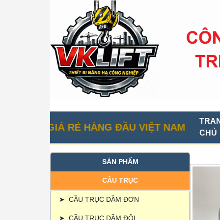
TRA
C GIÁ RẺ HÀNG ĐẦU VIỆT NAM
CHỦ
SẢN PHẨM
CẦU TRỤC
➤
CẦU TRỤC DẦM ĐƠN
➤
CẦU TRỤC DẦM ĐÔI