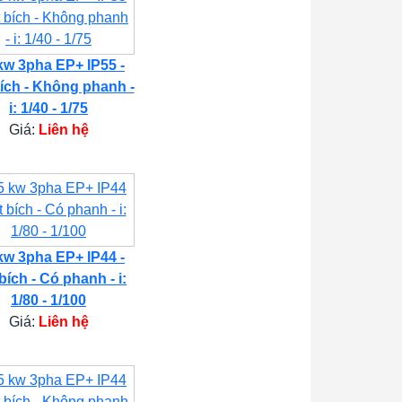
kw 3pha EP+ IP55 -
ích - Không phanh -
i: 1/40 - 1/75
Giá:
Liên hệ
kw 3pha EP+ IP44 -
bích - Có phanh - i:
1/80 - 1/100
Giá:
Liên hệ