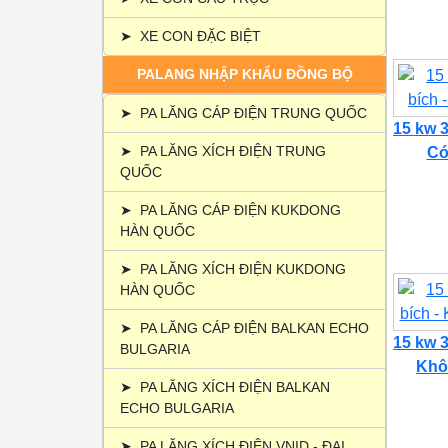
➤
XE CON ĐẶC BIỆT
PALANG NHẬP KHẨU ĐỒNG BỘ
➤
PA LĂNG CÁP ĐIỆN TRUNG QUỐC
15 kw 3
➤
PA LĂNG XÍCH ĐIỆN TRUNG
Có 
QUỐC
➤
PA LĂNG CÁP ĐIỆN KUKDONG
HÀN QUỐC
➤
PA LĂNG XÍCH ĐIỆN KUKDONG
HÀN QUỐC
➤
PA LĂNG CÁP ĐIỆN BALKAN ECHO
15 kw 3
BULGARIA
Khôn
➤
PA LĂNG XÍCH ĐIỆN BALKAN
ECHO BULGARIA
➤
PA LĂNG XÍCH ĐIỆN VNID - ĐẠI