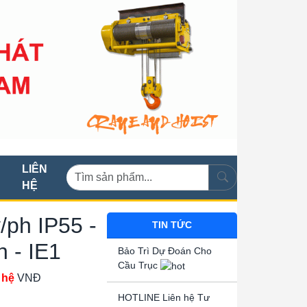
LIÊN
HỆ
/ph IP55 -
TIN TỨC
 - IE1
Bảo Trì Dự Đoán Cho
Cầu Trục
 hệ
VNĐ
HOTLINE Liên hệ Tư