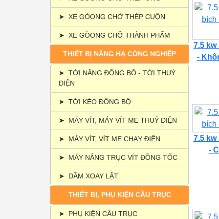
➤
XE GÒONG CHỞ THÉP CUỘN
➤
XE GÒONG CHỞ THÀNH PHẨM
7.5 kw
THIẾT BỊ NÂNG HẠ CÔNG NGHIỆP
- Khôn
➤
TỜI NÂNG ĐỒNG BỘ - TỜI THUỶ
ĐIỆN
➤
TỜI KÉO ĐỒNG BỘ
➤
MÁY VÍT, MÁY VÍT ME THUỶ ĐIỆN
7.5 kw
➤
MÁY VÍT, VÍT ME CHẠY ĐIỆN
- C
➤
MÁY NÂNG TRỤC VÍT ĐỒNG TỐC
➤
DẦM XOAY LẬT
THIẾT BỊ, PHỤ KIỆN CẦU TRỤC
➤
PHỤ KIỆN CẦU TRỤC