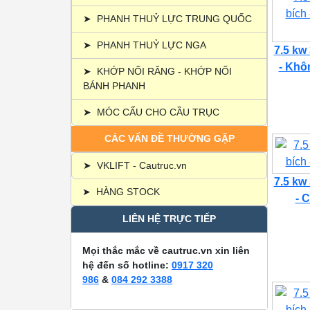
➤
PHANH THUỶ LỰC TRUNG QUỐC
➤
PHANH THUỶ LỰC NGA
7.5 kw
- Khôn
➤
KHỚP NỐI RĂNG - KHỚP NỐI
BÁNH PHANH
➤
MÓC CẨU CHO CẦU TRỤC
CÁC VẤN ĐỀ THƯỜNG GẶP
➤
VKLIFT - Cautruc.vn
7.5 kw
➤
HÀNG STOCK
- C
LIÊN HỆ TRỰC TIẾP
Mọi thắc mắc về cautruc.vn xin liên
hệ đến số hotline:
0917 320
986
&
084 292 3388