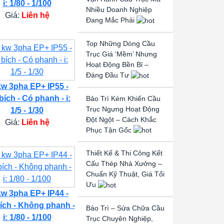
i: 1/80 - 1/100
Nhiều Doanh Nghiệp
Giá:
Liên hệ
Đang Mắc Phải
Top Những Dòng Cầu
Trục Giá ‘Mềm’ Nhưng
Hoạt Động Bền Bỉ –
Đáng Đầu Tư
kw 3pha EP+ IP55 -
bích - Có phanh - i:
Bảo Trì Kém Khiến Cầu
Trục Ngưng Hoạt Động
1/5 - 1/30
Đột Ngột – Cách Khắc
Giá:
Liên hệ
Phục Tận Gốc
Thiết Kế & Thi Công Kết
Cấu Thép Nhà Xưởng –
Chuẩn Kỹ Thuật, Giá Tối
Ưu
kw 3pha EP+ IP44 -
ích - Không phanh -
Bảo Trì – Sửa Chữa Cầu
i: 1/80 - 1/100
Trục Chuyên Nghiệp,