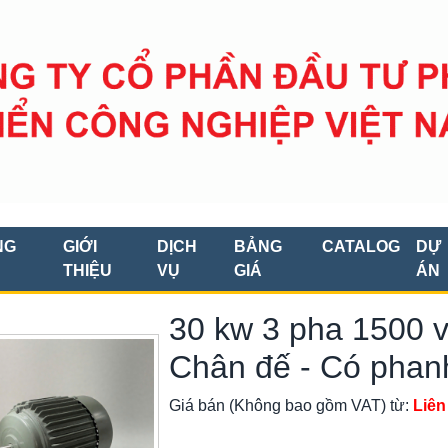
NG
GIỚI
DỊCH
BẢNG
CATALOG
DỰ
THIỆU
VỤ
GIÁ
ÁN
30 kw 3 pha 1500 v
Chân đế - Có phanh
Giá bán (Không bao gồm VAT) từ:
Liên