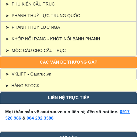
➤
PHỤ KIỆN CẦU TRỤC
➤
PHANH THUỶ LỰC TRUNG QUỐC
➤
PHANH THUỶ LỰC NGA
➤
KHỚP NỐI RĂNG - KHỚP NỐI BÁNH PHANH
➤
MÓC CẨU CHO CẦU TRỤC
CÁC VẤN ĐỀ THƯỜNG GẶP
➤
VKLIFT - Cautruc.vn
➤
HÀNG STOCK
LIÊN HỆ TRỰC TIẾP
Mọi thắc mắc về cautruc.vn xin liên hệ đến số hotline:
0917
320 986
&
084 292 3388