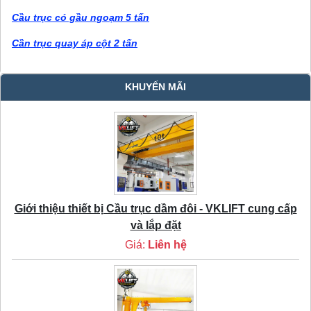
Cầu trục có gầu ngoạm 5 tấn
Cần trục quay áp cột 2 tấn
KHUYẾN MÃI
Giới thiệu thiết bị Cầu trục dầm đôi - VKLIFT cung cấp
và lắp đặt
Giá:
Liên hệ