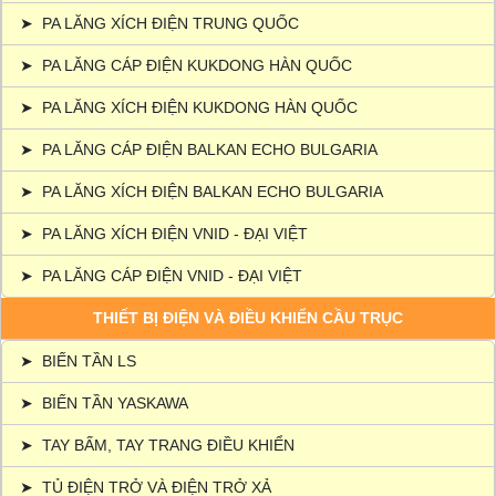
➤
PA LĂNG XÍCH ĐIỆN TRUNG QUỐC
➤
PA LĂNG CÁP ĐIỆN KUKDONG HÀN QUỐC
➤
PA LĂNG XÍCH ĐIỆN KUKDONG HÀN QUỐC
➤
PA LĂNG CÁP ĐIỆN BALKAN ECHO BULGARIA
➤
PA LĂNG XÍCH ĐIỆN BALKAN ECHO BULGARIA
➤
PA LĂNG XÍCH ĐIỆN VNID - ĐẠI VIỆT
➤
PA LĂNG CÁP ĐIỆN VNID - ĐẠI VIỆT
THIẾT BỊ ĐIỆN VÀ ĐIỀU KHIỂN CẦU TRỤC
➤
BIẾN TẦN LS
➤
BIẾN TẦN YASKAWA
➤
TAY BẤM, TAY TRANG ĐIỀU KHIỂN
➤
TỦ ĐIỆN TRỞ VÀ ĐIỆN TRỞ XẢ