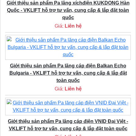
Giới thiệu sản phẩm Pa lăng xíchđiện KUKDONG Hàn
Quốc - VKLIFT hỗ trợ tư vấn, cung cấp & lắp đặt toàn
quốc
Giá:
Liên hệ
Giới thiệu sản phẩm Pa lăng cáp điện Balkan Echo
Bulgaria - VKLIFT hỗ trợ tư vấn, cung cấp & lắp đặt
toàn quốc
Giá:
Liên hệ
Giới thiệu sản phẩm Pa lăng cáp điện VNID Đại Việt -
VKLIFT hỗ trợ tư vấn, cung cấp & lắp đặt toàn quốc