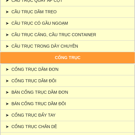
➤
CẦU TRỤC QUAY ÁP CỘT
➤
CẦU TRỤC DẦM TREO
➤
CẦU TRỤC CÓ GẦU NGOẠM
➤
CẦU TRỤC CẢNG, CẦU TRỤC CONTAINER
➤
CẦU TRỤC TRONG DÂY CHUYỀN
CỔNG TRỤC
➤
CỔNG TRỤC DẦM ĐƠN
➤
CỔNG TRỤC DẦM ĐÔI
➤
BÁN CỔNG TRỤC DẦM ĐƠN
➤
BÁN CỔNG TRỤC DẦM ĐÔI
➤
CỔNG TRỤC ĐẨY TAY
➤
CỔNG TRỤC CHÂN DÊ