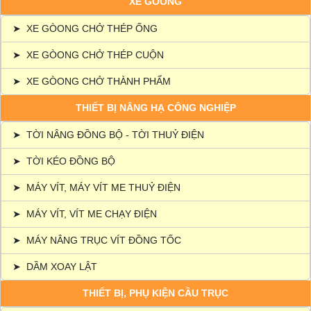
XE GÒONG
➤
XE GÒONG CHỞ THÉP ỐNG
➤
XE GÒONG CHỞ THÉP CUỘN
➤
XE GÒONG CHỞ THÀNH PHẨM
THIẾT BỊ NÂNG HẠ CÔNG NGHIỆP
➤
TỜI NÂNG ĐỒNG BỘ - TỜI THUỶ ĐIỆN
➤
TỜI KÉO ĐỒNG BỘ
➤
MÁY VÍT, MÁY VÍT ME THUỶ ĐIỆN
➤
MÁY VÍT, VÍT ME CHẠY ĐIỆN
➤
MÁY NÂNG TRỤC VÍT ĐỒNG TỐC
➤
DẦM XOAY LẬT
THIẾT BỊ, PHỤ KIỆN CẦU TRỤC