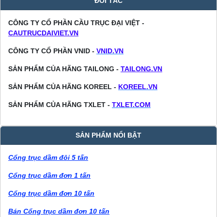
ĐỐI TÁC
CÔNG TY CỔ PHẦN CẦU TRỤC ĐẠI VIỆT -
CAUTRUCDAIVIET.VN
CÔNG TY CỔ PHẦN VNID -
VNID.VN
SẢN PHẨM CỦA HÃNG TAILONG -
TAILONG.VN
SẢN PHẨM CỦA HÃNG KOREEL -
KOREEL.VN
SẢN PHẨM CỦA HÃNG TXLET -
TXLET.COM
SẢN PHẨM NỔI BẬT
Cổng trục dầm đôi 5 tấn
Cổng trục dầm đơn 1 tấn
Cổng trục dầm đơn 10 tấn
Bán Cổng trục dầm đơn 10 tấn