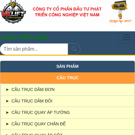
ỆT NAM
SẢN PHẨM
CẦU TRỤC
➤
CẦU TRỤC DẦM ĐƠN
➤
CẦU TRỤC DẦM ĐÔI
➤
CẦU TRỤC QUAY ÁP TƯỜNG
➤
CẦU TRỤC QUAY CHÂN ĐẾ