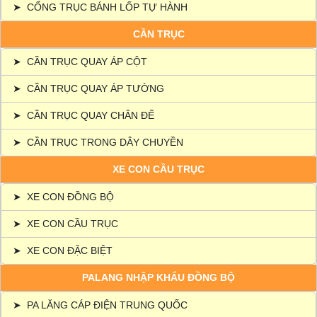
➤
CỔNG TRỤC BÁNH LỐP TỰ HÀNH
CẦN TRỤC
➤
CẦN TRỤC QUAY ÁP CỘT
➤
CẦN TRỤC QUAY ÁP TƯỜNG
➤
CẦN TRỤC QUAY CHÂN ĐẾ
➤
CẦN TRỤC TRONG DÂY CHUYỀN
XE CON CẦU TRỤC
➤
XE CON ĐỒNG BỘ
➤
XE CON CẦU TRỤC
➤
XE CON ĐẶC BIỆT
PALANG NHẬP KHẨU ĐỒNG BỘ
➤
PA LĂNG CÁP ĐIỆN TRUNG QUỐC