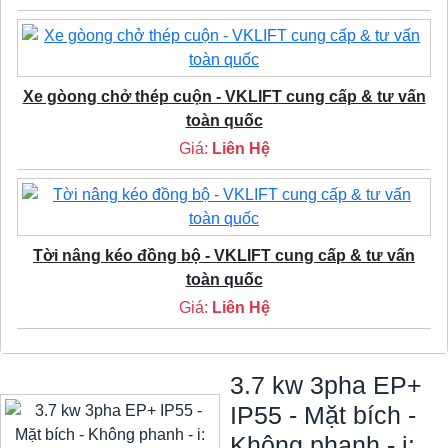
Xe gòong chở thép cuộn - VKLIFT cung cấp & tư vấn
toàn quốc
Giá:
Liên Hệ
Tời nâng kéo đồng bộ - VKLIFT cung cấp & tư vấn
toàn quốc
Giá:
Liên Hệ
3.7 kw 3pha EP+
IP55 - Mặt bích -
Không phanh - i: