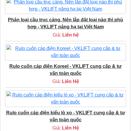
Phân loại cầu trục cảng. Nên lắp đặt loại nào thì phù
hợp - VKLIFT nâng hạ tại Việt Nam
Giá:
Liên hệ
Rulo cuốn cáp điện Koreel - VKLIFT cung cấp & tư
vấn toàn quốc
Giá:
Liên Hệ
Rulo cuốn cáp điện kiểu lò xo - VKLIFT cung cấp & tư
vấn toàn quốc
Giá:
Liên Hệ