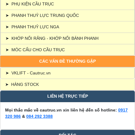
➤
PHỤ KIỆN CẦU TRỤC
➤
PHANH THUỶ LỰC TRUNG QUỐC
➤
PHANH THUỶ LỰC NGA
➤
KHỚP NỐI RĂNG - KHỚP NỐI BÁNH PHANH
➤
MÓC CẨU CHO CẦU TRỤC
CÁC VẤN ĐỀ THƯỜNG GẶP
➤
VKLIFT - Cautruc.vn
➤
HÀNG STOCK
LIÊN HỆ TRỰC TIẾP
Mọi thắc mắc về cautruc.vn xin liên hệ đến số hotline:
0917
320 986
&
084 292 3388