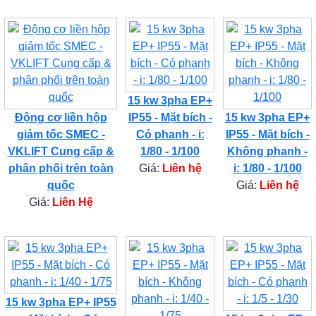
15 kw 3pha EP+
Động cơ liền hộp
IP55 - Mặt bích -
15 kw 3pha EP+
giảm tốc SMEC -
Có phanh - i:
IP55 - Mặt bích -
VKLIFT Cung cấp &
1/80 - 1/100
Không phanh -
phân phối trên toàn
Giá:
Liên hệ
i: 1/80 - 1/100
quốc
Giá:
Liên hệ
Giá:
Liên Hệ
15 kw 3pha EP+ IP55