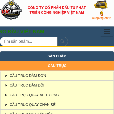
 VIỆT NAM
SẢN PHẨM
CẦU TRỤC
➤
CẦU TRỤC DẦM ĐƠN
➤
CẦU TRỤC DẦM ĐÔI
➤
CẦU TRỤC QUAY ÁP TƯỜNG
➤
CẦU TRỤC QUAY CHÂN ĐẾ