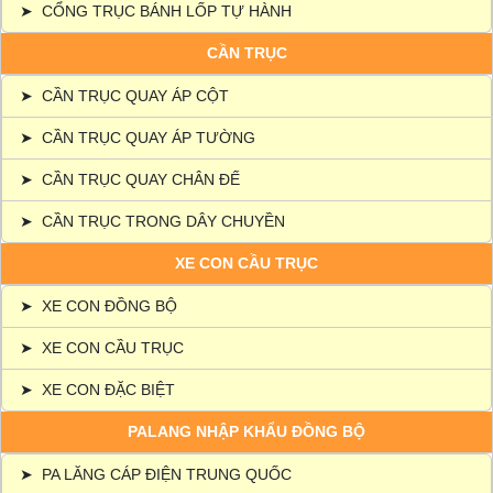
➤
CỔNG TRỤC BÁNH LỐP TỰ HÀNH
CẦN TRỤC
➤
CẦN TRỤC QUAY ÁP CỘT
➤
CẦN TRỤC QUAY ÁP TƯỜNG
➤
CẦN TRỤC QUAY CHÂN ĐẾ
➤
CẦN TRỤC TRONG DÂY CHUYỀN
XE CON CẦU TRỤC
➤
XE CON ĐỒNG BỘ
➤
XE CON CẦU TRỤC
➤
XE CON ĐẶC BIỆT
PALANG NHẬP KHẨU ĐỒNG BỘ
➤
PA LĂNG CÁP ĐIỆN TRUNG QUỐC