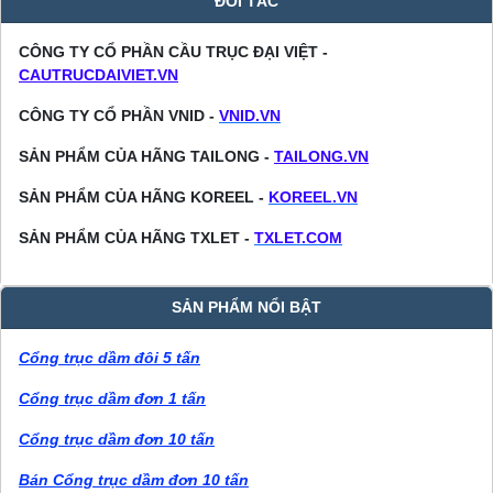
ĐỐI TÁC
CÔNG TY CỔ PHẦN CẦU TRỤC ĐẠI VIỆT -
CAUTRUCDAIVIET.VN
CÔNG TY CỔ PHẦN VNID -
VNID.VN
SẢN PHẨM CỦA HÃNG TAILONG -
TAILONG.VN
SẢN PHẨM CỦA HÃNG KOREEL -
KOREEL.VN
SẢN PHẨM CỦA HÃNG TXLET -
TXLET.COM
SẢN PHẨM NỔI BẬT
Cổng trục dầm đôi 5 tấn
Cổng trục dầm đơn 1 tấn
Cổng trục dầm đơn 10 tấn
Bán Cổng trục dầm đơn 10 tấn