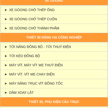
XE GÒONG
➤
XE GÒONG CHỞ THÉP ỐNG
➤
XE GÒONG CHỞ THÉP CUỘN
➤
XE GÒONG CHỞ THÀNH PHẨM
THIẾT BỊ NÂNG HẠ CÔNG NGHIỆP
➤
TỜI NÂNG ĐỒNG BỘ - TỜI THUỶ ĐIỆN
➤
TỜI KÉO ĐỒNG BỘ
➤
MÁY VÍT, MÁY VÍT ME THUỶ ĐIỆN
➤
MÁY VÍT, VÍT ME CHẠY ĐIỆN
➤
MÁY NÂNG TRỤC VÍT ĐỒNG TỐC
➤
DẦM XOAY LẬT
THIẾT BỊ, PHỤ KIỆN CẦU TRỤC