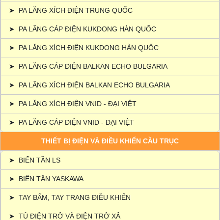
➤
PA LĂNG XÍCH ĐIỆN TRUNG QUỐC
➤
PA LĂNG CÁP ĐIỆN KUKDONG HÀN QUỐC
➤
PA LĂNG XÍCH ĐIỆN KUKDONG HÀN QUỐC
➤
PA LĂNG CÁP ĐIỆN BALKAN ECHO BULGARIA
➤
PA LĂNG XÍCH ĐIỆN BALKAN ECHO BULGARIA
➤
PA LĂNG XÍCH ĐIỆN VNID - ĐẠI VIỆT
➤
PA LĂNG CÁP ĐIỆN VNID - ĐẠI VIỆT
THIẾT BỊ ĐIỆN VÀ ĐIỀU KHIỂN CẦU TRỤC
➤
BIẾN TẦN LS
➤
BIẾN TẦN YASKAWA
➤
TAY BẤM, TAY TRANG ĐIỀU KHIỂN
➤
TỦ ĐIỆN TRỞ VÀ ĐIỆN TRỞ XẢ