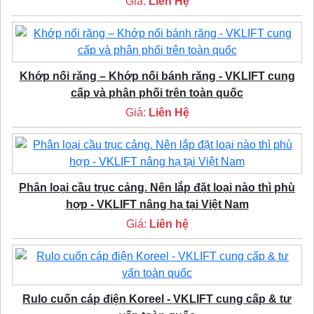
Giá:
Liên Hệ
Khớp nối răng – Khớp nối bánh răng - VKLIFT cung
cấp và phân phối trên toàn quốc
Giá:
Liên Hệ
Phân loại cầu trục cảng. Nên lắp đặt loại nào thì phù
hợp - VKLIFT nâng hạ tại Việt Nam
Giá:
Liên hệ
Rulo cuốn cáp điện Koreel - VKLIFT cung cấp & tư