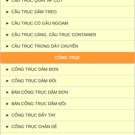
➤
CẦU TRỤC QUAY ÁP CỘT
➤
CẦU TRỤC DẦM TREO
➤
CẦU TRỤC CÓ GẦU NGOẠM
➤
CẦU TRỤC CẢNG, CẦU TRỤC CONTAINER
➤
CẦU TRỤC TRONG DÂY CHUYỀN
CỔNG TRỤC
➤
CỔNG TRỤC DẦM ĐƠN
➤
CỔNG TRỤC DẦM ĐÔI
➤
BÁN CỔNG TRỤC DẦM ĐƠN
➤
BÁN CỔNG TRỤC DẦM ĐÔI
➤
CỔNG TRỤC ĐẨY TAY
➤
CỔNG TRỤC CHÂN DÊ