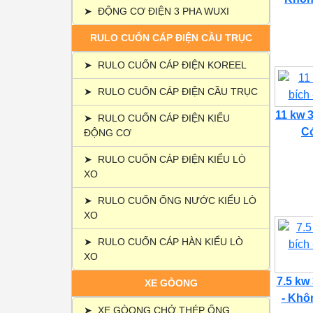
➤
ĐỘNG CƠ ĐIỆN 3 PHA WUXI
RULO CUỐN CÁP ĐIỆN CẦU TRỤC
➤
RULO CUỐN CÁP ĐIỆN KOREEL
➤
RULO CUỐN CÁP ĐIỆN CẦU TRỤC
11 kw 3
➤
RULO CUỐN CÁP ĐIỆN KIỂU
Có
ĐỘNG CƠ
➤
RULO CUỐN CÁP ĐIỆN KIỂU LÒ
XO
➤
RULO CUỐN ỐNG NƯỚC KIỂU LÒ
XO
➤
RULO CUỐN CÁP HÀN KIỂU LÒ
XO
7.5 kw
XE GÒONG
- Khôn
➤
XE GÒONG CHỞ THÉP ỐNG