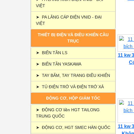
VIỆT
➤
PA LĂNG CÁP ĐIỆN VNID - ĐẠI
VIỆT
THIẾT BỊ ĐIỆN VÀ ĐIỀU KHIỂN CẦU
TRỤC
➤
BIẾN TẦN LS
11 kw 3
Có
➤
BIẾN TẦN YASKAWA
➤
TAY BẤM, TAY TRANG ĐIỀU KHIỂN
➤
TỦ ĐIỆN TRỞ VÀ ĐIỆN TRỞ XẢ
ĐỘNG CƠ, HỘP GIẢM TỐC
➤
ĐỘNG CƠ liền HGT TAILONG
TRUNG QUỐC
11 kw 3
➤
ĐỘNG CƠ, HGT SMEC HÀN QUỐC
Không