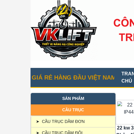
TRA
ỤC GIÁ RẺ HÀNG ĐẦU VIỆT NAM
CHỦ
SẢN PHẨM
CẦU TRỤC
➤
CẦU TRỤC DẦM ĐƠN
22 kw 3
➤
CẦU TRỤC DẦM ĐÔI