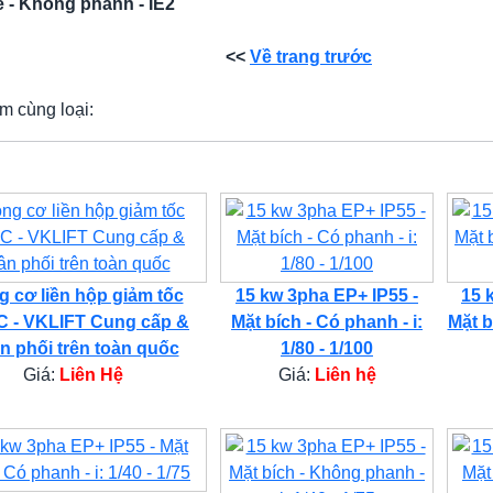
 - Không phanh - IE2
<<
Về trang trước
m cùng loại:
 cơ liền hộp giảm tốc
15 kw 3pha EP+ IP55 -
15 
 - VKLIFT Cung cấp &
Mặt bích - Có phanh - i:
Mặt b
n phối trên toàn quốc
1/80 - 1/100
Giá:
Liên Hệ
Giá:
Liên hệ