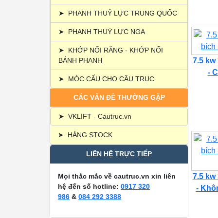
➤
PHANH THUỶ LỰC TRUNG QUỐC
➤
PHANH THUỶ LỰC NGA
➤
KHỚP NỐI RĂNG - KHỚP NỐI
BÁNH PHANH
7.5 kw
- C
➤
MÓC CẨU CHO CẦU TRỤC
CÁC VẤN ĐỀ THƯỜNG GẶP
➤
VKLIFT - Cautruc.vn
➤
HÀNG STOCK
LIÊN HỆ TRỰC TIẾP
Mọi thắc mắc về cautruc.vn xin liên
7.5 kw
hệ đến số hotline:
0917 320
- Khôn
986
&
084 292 3388