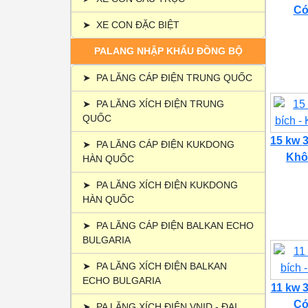
Có 
➤
XE CON ĐẶC BIỆT
PALANG NHẬP KHẨU ĐỒNG BỘ
➤
PA LĂNG CÁP ĐIỆN TRUNG QUỐC
➤
PA LĂNG XÍCH ĐIỆN TRUNG
QUỐC
15 kw 3
➤
PA LĂNG CÁP ĐIỆN KUKDONG
Khôn
HÀN QUỐC
➤
PA LĂNG XÍCH ĐIỆN KUKDONG
HÀN QUỐC
➤
PA LĂNG CÁP ĐIỆN BALKAN ECHO
BULGARIA
➤
PA LĂNG XÍCH ĐIỆN BALKAN
ECHO BULGARIA
11 kw 3
Có 
➤
PA LĂNG XÍCH ĐIỆN VNID - ĐẠI