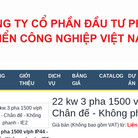
NG
GIỚI
DỊCH
BẢNG
CATALOG
DỰ
THIỆU
VỤ
GIÁ
ÁN
22 kw 3 pha 1500 v
Chân đế - Không p
Giá bán (Không bao gồm VAT) từ:
Liên
 pha 1500 v/ph IP44 -