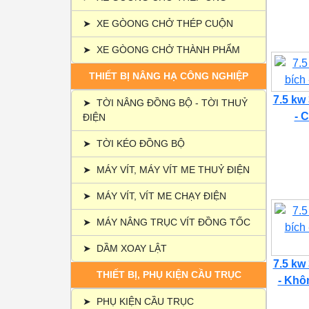
➤
XE GÒONG CHỞ THÉP CUỘN
➤
XE GÒONG CHỞ THÀNH PHẨM
THIẾT BỊ NÂNG HẠ CÔNG NGHIỆP
7.5 kw
➤
TỜI NÂNG ĐỒNG BỘ - TỜI THUỶ
- C
ĐIỆN
➤
TỜI KÉO ĐỒNG BỘ
➤
MÁY VÍT, MÁY VÍT ME THUỶ ĐIỆN
➤
MÁY VÍT, VÍT ME CHẠY ĐIỆN
➤
MÁY NÂNG TRỤC VÍT ĐỒNG TỐC
➤
DẦM XOAY LẬT
7.5 kw
THIẾT BỊ, PHỤ KIỆN CẦU TRỤC
- Khôn
➤
PHỤ KIỆN CẦU TRỤC