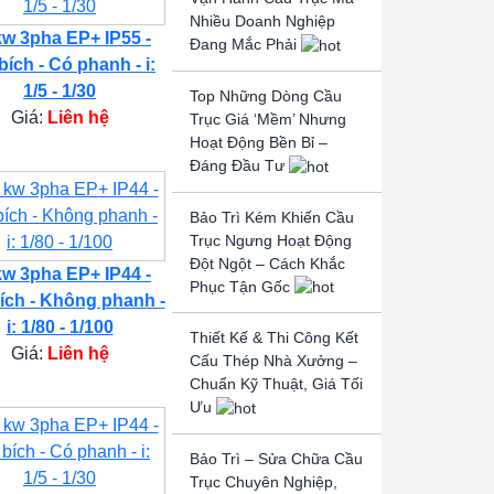
Nhiều Doanh Nghiệp
kw 3pha EP+ IP55 -
Đang Mắc Phải
bích - Có phanh - i:
1/5 - 1/30
Top Những Dòng Cầu
Giá:
Liên hệ
Trục Giá ‘Mềm’ Nhưng
Hoạt Động Bền Bỉ –
Đáng Đầu Tư
Bảo Trì Kém Khiến Cầu
Trục Ngưng Hoạt Động
Đột Ngột – Cách Khắc
kw 3pha EP+ IP44 -
Phục Tận Gốc
ích - Không phanh -
i: 1/80 - 1/100
Thiết Kế & Thi Công Kết
Giá:
Liên hệ
Cấu Thép Nhà Xưởng –
Chuẩn Kỹ Thuật, Giá Tối
Ưu
Bảo Trì – Sửa Chữa Cầu
Trục Chuyên Nghiệp,