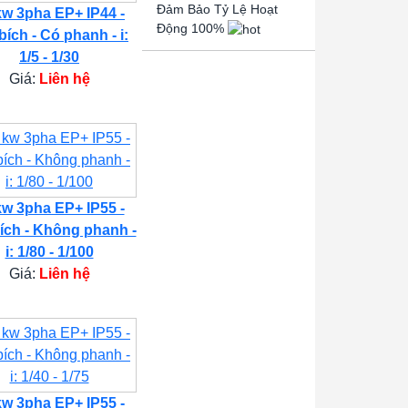
Đảm Bảo Tỷ Lệ Hoạt
kw 3pha EP+ IP44 -
Động 100%
bích - Có phanh - i:
1/5 - 1/30
Giá:
Liên hệ
kw 3pha EP+ IP55 -
ích - Không phanh -
i: 1/80 - 1/100
Giá:
Liên hệ
kw 3pha EP+ IP55 -