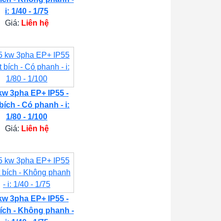
i: 1/40 - 1/75
Giá:
Liên hệ
kw 3pha EP+ IP55 -
bích - Có phanh - i:
1/80 - 1/100
Giá:
Liên hệ
kw 3pha EP+ IP55 -
ích - Không phanh -