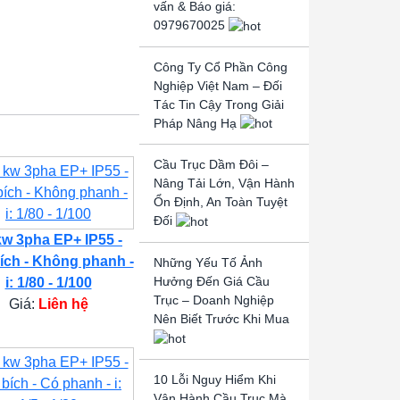
vấn & Báo giá:
0979670025
Công Ty Cổ Phần Công
Nghiệp Việt Nam – Đối
Tác Tin Cậy Trong Giải
Pháp Nâng Hạ
Cầu Trục Dầm Đôi –
Nâng Tải Lớn, Vận Hành
Ổn Định, An Toàn Tuyệt
Đối
kw 3pha EP+ IP55 -
ích - Không phanh -
Những Yếu Tố Ảnh
Hưởng Đến Giá Cầu
i: 1/80 - 1/100
Trục – Doanh Nghiệp
Giá:
Liên hệ
Nên Biết Trước Khi Mua
10 Lỗi Nguy Hiểm Khi
Vận Hành Cầu Trục Mà