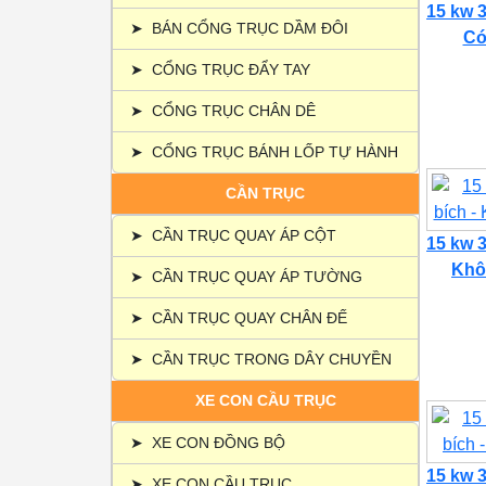
15 kw 3
➤
BÁN CỔNG TRỤC DẦM ĐÔI
Có 
➤
CỔNG TRỤC ĐẨY TAY
➤
CỔNG TRỤC CHÂN DÊ
➤
CỔNG TRỤC BÁNH LỐP TỰ HÀNH
CẦN TRỤC
➤
CẦN TRỤC QUAY ÁP CỘT
15 kw 3
Khôn
➤
CẦN TRỤC QUAY ÁP TƯỜNG
➤
CẦN TRỤC QUAY CHÂN ĐẾ
➤
CẦN TRỤC TRONG DÂY CHUYỀN
XE CON CẦU TRỤC
➤
XE CON ĐỒNG BỘ
15 kw 3
➤
XE CON CẦU TRỤC