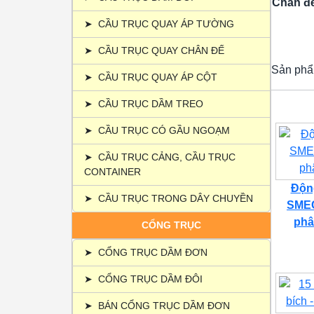
Chân đế
➤
CẦU TRỤC QUAY ÁP TƯỜNG
➤
CẦU TRỤC QUAY CHÂN ĐẾ
Sản phẩ
➤
CẦU TRỤC QUAY ÁP CỘT
➤
CẦU TRỤC DẦM TREO
➤
CẦU TRỤC CÓ GẦU NGOẠM
➤
CẦU TRỤC CẢNG, CẦU TRỤC
CONTAINER
Động
➤
CẦU TRỤC TRONG DÂY CHUYỀN
SMEC
phâ
CỔNG TRỤC
➤
CỔNG TRỤC DẦM ĐƠN
➤
CỔNG TRỤC DẦM ĐÔI
➤
BÁN CỔNG TRỤC DẦM ĐƠN