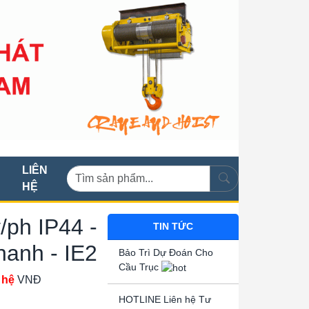
LIÊN
HỆ
/ph IP44 -
TIN TỨC
hanh - IE2
Bảo Trì Dự Đoán Cho
Cầu Trục
 hệ
VNĐ
HOTLINE Liên hệ Tư