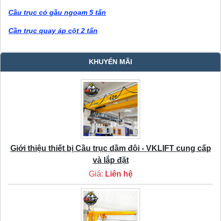
Cầu trục có gầu ngoạm 5 tấn
Cần trục quay áp cột 2 tấn
KHUYẾN MÃI
Giới thiệu thiết bị Cầu trục dầm đôi - VKLIFT cung cấp
và lắp đặt
Giá:
Liên hệ