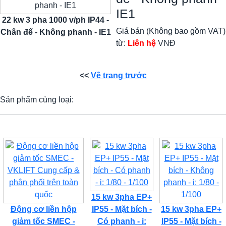
IE1
22 kw 3 pha 1000 v/ph IP44 -
Giá bán (Không bao gồm VAT)
Chân đế - Không phanh - IE1
từ:
Liên hệ
VNĐ
<<
Về trang trước
Sản phẩm cùng loại:
15 kw 3pha EP+
Động cơ liền hộp
IP55 - Mặt bích -
15 kw 3pha EP+
giảm tốc SMEC -
Có phanh - i:
IP55 - Mặt bích -