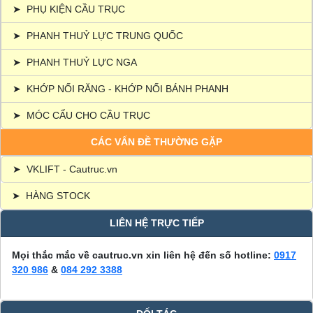
➤
PHỤ KIỆN CẦU TRỤC
➤
PHANH THUỶ LỰC TRUNG QUỐC
➤
PHANH THUỶ LỰC NGA
➤
KHỚP NỐI RĂNG - KHỚP NỐI BÁNH PHANH
➤
MÓC CẨU CHO CẦU TRỤC
CÁC VẤN ĐỀ THƯỜNG GẶP
➤
VKLIFT - Cautruc.vn
➤
HÀNG STOCK
LIÊN HỆ TRỰC TIẾP
Mọi thắc mắc về cautruc.vn xin liên hệ đến số hotline:
0917
320 986
&
084 292 3388