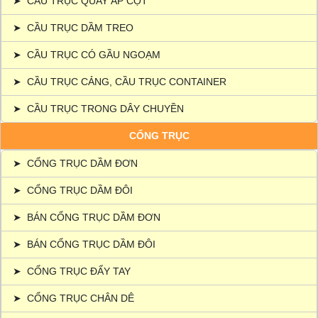
➤
CẦU TRỤC QUAY ÁP CỘT
➤
CẦU TRỤC DẦM TREO
➤
CẦU TRỤC CÓ GẦU NGOẠM
➤
CẦU TRỤC CẢNG, CẦU TRỤC CONTAINER
➤
CẦU TRỤC TRONG DÂY CHUYỀN
CỔNG TRỤC
➤
CỔNG TRỤC DẦM ĐƠN
➤
CỔNG TRỤC DẦM ĐÔI
➤
BÁN CỔNG TRỤC DẦM ĐƠN
➤
BÁN CỔNG TRỤC DẦM ĐÔI
➤
CỔNG TRỤC ĐẨY TAY
➤
CỔNG TRỤC CHÂN DÊ