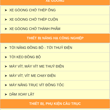
XE GÒONG
➤
XE GÒONG CHỞ THÉP ỐNG
➤
XE GÒONG CHỞ THÉP CUỘN
➤
XE GÒONG CHỞ THÀNH PHẨM
THIẾT BỊ NÂNG HẠ CÔNG NGHIỆP
➤
TỜI NÂNG ĐỒNG BỘ - TỜI THUỶ ĐIỆN
➤
TỜI KÉO ĐỒNG BỘ
➤
MÁY VÍT, MÁY VÍT ME THUỶ ĐIỆN
➤
MÁY VÍT, VÍT ME CHẠY ĐIỆN
➤
MÁY NÂNG TRỤC VÍT ĐỒNG TỐC
➤
DẦM XOAY LẬT
THIẾT BỊ, PHỤ KIỆN CẦU TRỤC