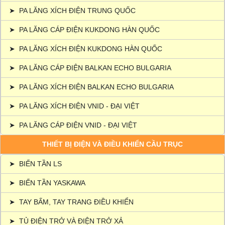
➤
PA LĂNG XÍCH ĐIỆN TRUNG QUỐC
➤
PA LĂNG CÁP ĐIỆN KUKDONG HÀN QUỐC
➤
PA LĂNG XÍCH ĐIỆN KUKDONG HÀN QUỐC
➤
PA LĂNG CÁP ĐIỆN BALKAN ECHO BULGARIA
➤
PA LĂNG XÍCH ĐIỆN BALKAN ECHO BULGARIA
➤
PA LĂNG XÍCH ĐIỆN VNID - ĐẠI VIỆT
➤
PA LĂNG CÁP ĐIỆN VNID - ĐẠI VIỆT
THIẾT BỊ ĐIỆN VÀ ĐIỀU KHIỂN CẦU TRỤC
➤
BIẾN TẦN LS
➤
BIẾN TẦN YASKAWA
➤
TAY BẤM, TAY TRANG ĐIỀU KHIỂN
➤
TỦ ĐIỆN TRỞ VÀ ĐIỆN TRỞ XẢ