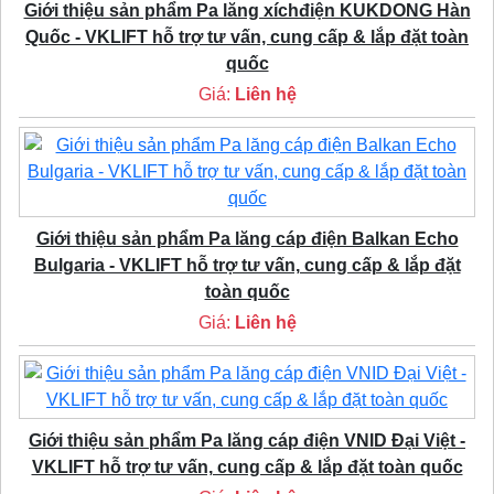
Giới thiệu sản phẩm Pa lăng xíchđiện KUKDONG Hàn
Quốc - VKLIFT hỗ trợ tư vấn, cung cấp & lắp đặt toàn
quốc
Giá:
Liên hệ
Giới thiệu sản phẩm Pa lăng cáp điện Balkan Echo
Bulgaria - VKLIFT hỗ trợ tư vấn, cung cấp & lắp đặt
toàn quốc
Giá:
Liên hệ
Giới thiệu sản phẩm Pa lăng cáp điện VNID Đại Việt -
VKLIFT hỗ trợ tư vấn, cung cấp & lắp đặt toàn quốc