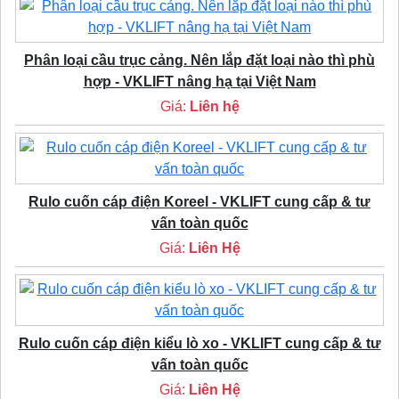
Phân loại cầu trục cảng. Nên lắp đặt loại nào thì phù
hợp - VKLIFT nâng hạ tại Việt Nam
Giá:
Liên hệ
Rulo cuốn cáp điện Koreel - VKLIFT cung cấp & tư
vấn toàn quốc
Giá:
Liên Hệ
Rulo cuốn cáp điện kiểu lò xo - VKLIFT cung cấp & tư
vấn toàn quốc
Giá:
Liên Hệ