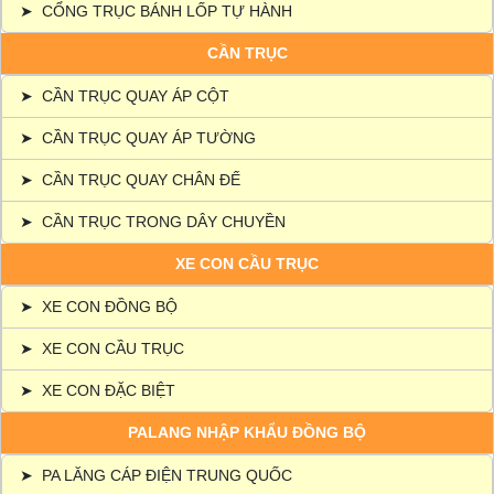
➤
CỔNG TRỤC BÁNH LỐP TỰ HÀNH
CẦN TRỤC
➤
CẦN TRỤC QUAY ÁP CỘT
➤
CẦN TRỤC QUAY ÁP TƯỜNG
➤
CẦN TRỤC QUAY CHÂN ĐẾ
➤
CẦN TRỤC TRONG DÂY CHUYỀN
XE CON CẦU TRỤC
➤
XE CON ĐỒNG BỘ
➤
XE CON CẦU TRỤC
➤
XE CON ĐẶC BIỆT
PALANG NHẬP KHẨU ĐỒNG BỘ
➤
PA LĂNG CÁP ĐIỆN TRUNG QUỐC