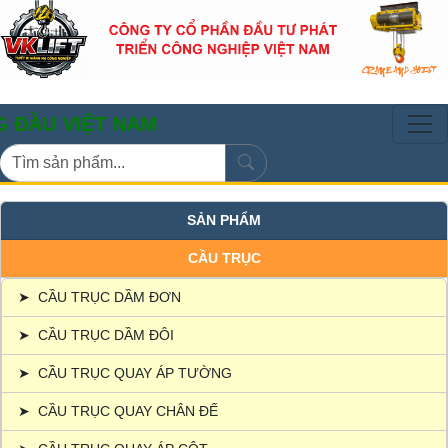
IỆT NAM
SẢN PHẨM
CẦU TRỤC
➤
CẦU TRỤC DẦM ĐƠN
➤
CẦU TRỤC DẦM ĐÔI
➤
CẦU TRỤC QUAY ÁP TƯỜNG
➤
CẦU TRỤC QUAY CHÂN ĐẾ