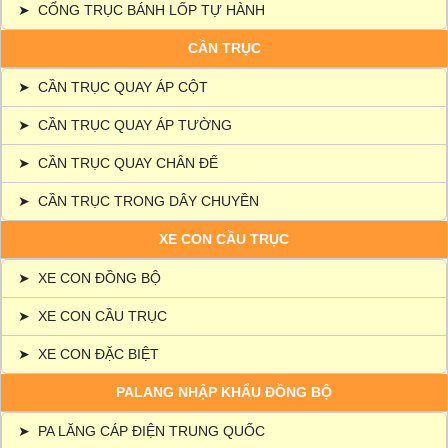
➤
CỔNG TRỤC BÁNH LỐP TỰ HÀNH
CẦN TRỤC
➤
CẦN TRỤC QUAY ÁP CỘT
➤
CẦN TRỤC QUAY ÁP TƯỜNG
➤
CẦN TRỤC QUAY CHÂN ĐẾ
➤
CẦN TRỤC TRONG DÂY CHUYỀN
XE CON CẦU TRỤC
➤
XE CON ĐỒNG BỘ
➤
XE CON CẦU TRỤC
➤
XE CON ĐẶC BIỆT
PALANG NHẬP KHẨU ĐỒNG BỘ
➤
PA LĂNG CÁP ĐIỆN TRUNG QUỐC