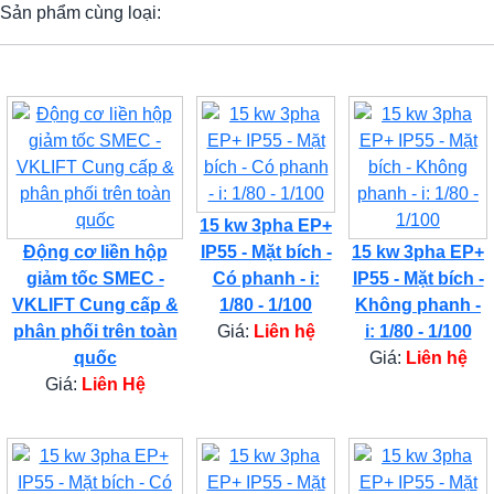
Sản phẩm cùng loại:
15 kw 3pha EP+
Động cơ liền hộp
IP55 - Mặt bích -
15 kw 3pha EP+
giảm tốc SMEC -
Có phanh - i:
IP55 - Mặt bích -
VKLIFT Cung cấp &
1/80 - 1/100
Không phanh -
phân phối trên toàn
Giá:
Liên hệ
i: 1/80 - 1/100
quốc
Giá:
Liên hệ
Giá:
Liên Hệ