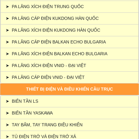
➤
PA LĂNG XÍCH ĐIỆN TRUNG QUỐC
➤
PA LĂNG CÁP ĐIỆN KUKDONG HÀN QUỐC
➤
PA LĂNG XÍCH ĐIỆN KUKDONG HÀN QUỐC
➤
PA LĂNG CÁP ĐIỆN BALKAN ECHO BULGARIA
➤
PA LĂNG XÍCH ĐIỆN BALKAN ECHO BULGARIA
➤
PA LĂNG XÍCH ĐIỆN VNID - ĐẠI VIỆT
➤
PA LĂNG CÁP ĐIỆN VNID - ĐẠI VIỆT
THIẾT BỊ ĐIỆN VÀ ĐIỀU KHIỂN CẦU TRỤC
➤
BIẾN TẦN LS
➤
BIẾN TẦN YASKAWA
➤
TAY BẤM, TAY TRANG ĐIỀU KHIỂN
➤
TỦ ĐIỆN TRỞ VÀ ĐIỆN TRỞ XẢ