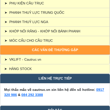
➤
PHỤ KIỆN CẦU TRỤC
➤
PHANH THUỶ LỰC TRUNG QUỐC
➤
PHANH THUỶ LỰC NGA
➤
KHỚP NỐI RĂNG - KHỚP NỐI BÁNH PHANH
➤
MÓC CẨU CHO CẦU TRỤC
CÁC VẤN ĐỀ THƯỜNG GẶP
➤
VKLIFT - Cautruc.vn
➤
HÀNG STOCK
LIÊN HỆ TRỰC TIẾP
Mọi thắc mắc về cautruc.vn xin liên hệ đến số hotline:
0917
320 986
&
084 292 3388