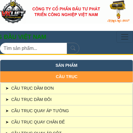
IỆT NAM
SẢN PHẨM
CẦU TRỤC
➤
CẦU TRỤC DẦM ĐƠN
➤
CẦU TRỤC DẦM ĐÔI
➤
CẦU TRỤC QUAY ÁP TƯỜNG
➤
CẦU TRỤC QUAY CHÂN ĐẾ