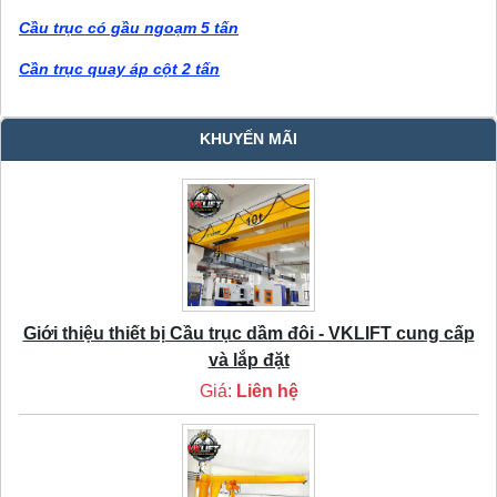
Cầu trục có gầu ngoạm 5 tấn
Cần trục quay áp cột 2 tấn
KHUYẾN MÃI
Giới thiệu thiết bị Cầu trục dầm đôi - VKLIFT cung cấp
và lắp đặt
Giá:
Liên hệ