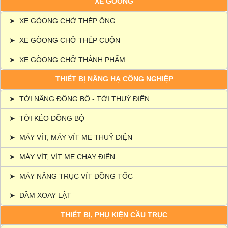
XE GÒONG
➤
XE GÒONG CHỞ THÉP ỐNG
➤
XE GÒONG CHỞ THÉP CUỘN
➤
XE GÒONG CHỞ THÀNH PHẨM
THIẾT BỊ NÂNG HẠ CÔNG NGHIỆP
➤
TỜI NÂNG ĐỒNG BỘ - TỜI THUỶ ĐIỆN
➤
TỜI KÉO ĐỒNG BỘ
➤
MÁY VÍT, MÁY VÍT ME THUỶ ĐIỆN
➤
MÁY VÍT, VÍT ME CHẠY ĐIỆN
➤
MÁY NÂNG TRỤC VÍT ĐỒNG TỐC
➤
DẦM XOAY LẬT
THIẾT BỊ, PHỤ KIỆN CẦU TRỤC