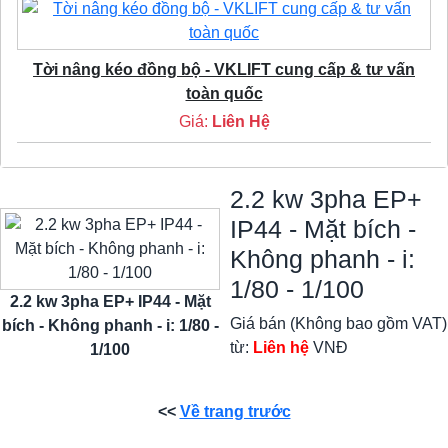
Tời nâng kéo đồng bộ - VKLIFT cung cấp & tư vấn
toàn quốc
Giá:
Liên Hệ
2.2 kw 3pha EP+
IP44 - Mặt bích -
Không phanh - i:
1/80 - 1/100
2.2 kw 3pha EP+ IP44 - Mặt
Giá bán (Không bao gồm VAT)
bích - Không phanh - i: 1/80 -
từ:
Liên hệ
VNĐ
1/100
<<
Về trang trước