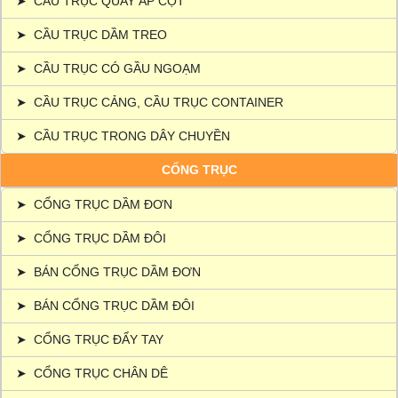
➤
CẦU TRỤC QUAY ÁP CỘT
➤
CẦU TRỤC DẦM TREO
➤
CẦU TRỤC CÓ GẦU NGOẠM
➤
CẦU TRỤC CẢNG, CẦU TRỤC CONTAINER
➤
CẦU TRỤC TRONG DÂY CHUYỀN
CỔNG TRỤC
➤
CỔNG TRỤC DẦM ĐƠN
➤
CỔNG TRỤC DẦM ĐÔI
➤
BÁN CỔNG TRỤC DẦM ĐƠN
➤
BÁN CỔNG TRỤC DẦM ĐÔI
➤
CỔNG TRỤC ĐẨY TAY
➤
CỔNG TRỤC CHÂN DÊ