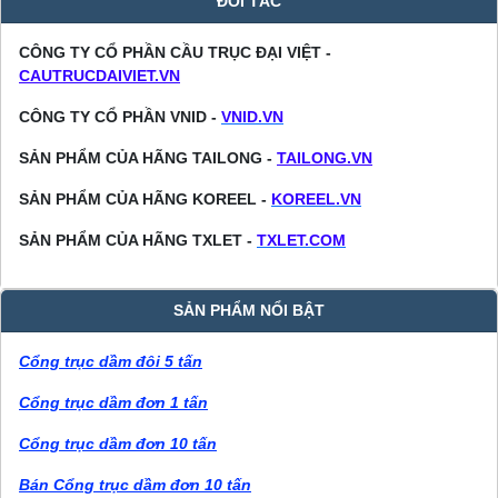
ĐỐI TÁC
CÔNG TY CỔ PHẦN CẦU TRỤC ĐẠI VIỆT -
CAUTRUCDAIVIET.VN
CÔNG TY CỔ PHẦN VNID -
VNID.VN
SẢN PHẨM CỦA HÃNG TAILONG -
TAILONG.VN
SẢN PHẨM CỦA HÃNG KOREEL -
KOREEL.VN
SẢN PHẨM CỦA HÃNG TXLET -
TXLET.COM
SẢN PHẨM NỔI BẬT
Cổng trục dầm đôi 5 tấn
Cổng trục dầm đơn 1 tấn
Cổng trục dầm đơn 10 tấn
Bán Cổng trục dầm đơn 10 tấn