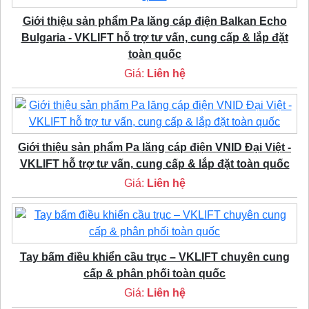
Giới thiệu sản phẩm Pa lăng cáp điện Balkan Echo
Bulgaria - VKLIFT hỗ trợ tư vấn, cung cấp & lắp đặt
toàn quốc
Giá:
Liên hệ
Giới thiệu sản phẩm Pa lăng cáp điện VNID Đại Việt -
VKLIFT hỗ trợ tư vấn, cung cấp & lắp đặt toàn quốc
Giá:
Liên hệ
Tay bấm điều khiển cầu trục – VKLIFT chuyên cung
cấp & phân phối toàn quốc
Giá:
Liên hệ