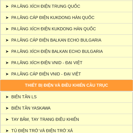
➤
PA LĂNG XÍCH ĐIỆN TRUNG QUỐC
➤
PA LĂNG CÁP ĐIỆN KUKDONG HÀN QUỐC
➤
PA LĂNG XÍCH ĐIỆN KUKDONG HÀN QUỐC
➤
PA LĂNG CÁP ĐIỆN BALKAN ECHO BULGARIA
➤
PA LĂNG XÍCH ĐIỆN BALKAN ECHO BULGARIA
➤
PA LĂNG XÍCH ĐIỆN VNID - ĐẠI VIỆT
➤
PA LĂNG CÁP ĐIỆN VNID - ĐẠI VIỆT
THIẾT BỊ ĐIỆN VÀ ĐIỀU KHIỂN CẦU TRỤC
➤
BIẾN TẦN LS
➤
BIẾN TẦN YASKAWA
➤
TAY BẤM, TAY TRANG ĐIỀU KHIỂN
➤
TỦ ĐIỆN TRỞ VÀ ĐIỆN TRỞ XẢ