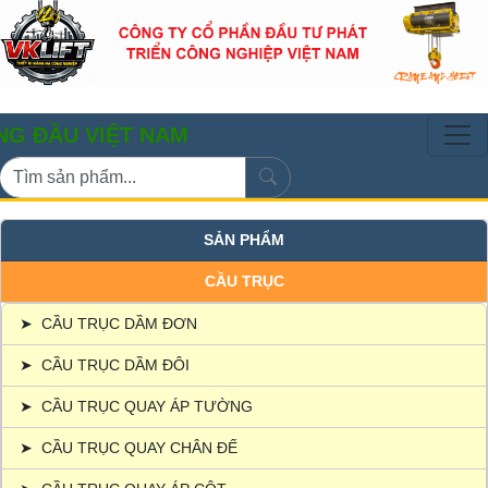
 VIỆT NAM
SẢN PHẨM
CẦU TRỤC
➤
CẦU TRỤC DẦM ĐƠN
➤
CẦU TRỤC DẦM ĐÔI
➤
CẦU TRỤC QUAY ÁP TƯỜNG
➤
CẦU TRỤC QUAY CHÂN ĐẾ