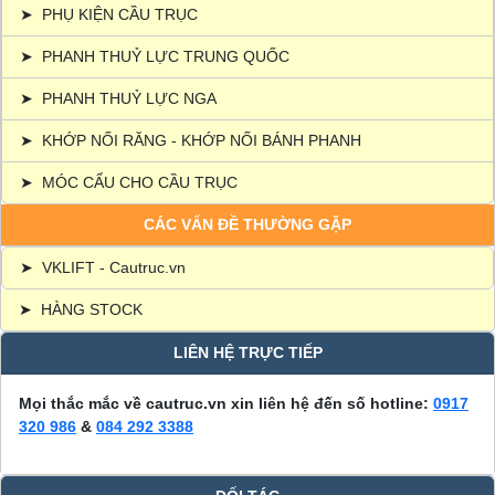
➤
PHỤ KIỆN CẦU TRỤC
➤
PHANH THUỶ LỰC TRUNG QUỐC
➤
PHANH THUỶ LỰC NGA
➤
KHỚP NỐI RĂNG - KHỚP NỐI BÁNH PHANH
➤
MÓC CẨU CHO CẦU TRỤC
CÁC VẤN ĐỀ THƯỜNG GẶP
➤
VKLIFT - Cautruc.vn
➤
HÀNG STOCK
LIÊN HỆ TRỰC TIẾP
Mọi thắc mắc về cautruc.vn xin liên hệ đến số hotline:
0917
320 986
&
084 292 3388