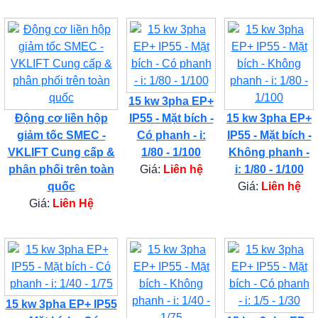
15 kw 3pha EP+
Động cơ liền hộp
IP55 - Mặt bích -
15 kw 3pha EP+
giảm tốc SMEC -
Có phanh - i:
IP55 - Mặt bích -
VKLIFT Cung cấp &
1/80 - 1/100
Không phanh -
phân phối trên toàn
Giá:
Liên hệ
i: 1/80 - 1/100
quốc
Giá:
Liên hệ
Giá:
Liên Hệ
15 kw 3pha EP+ IP55