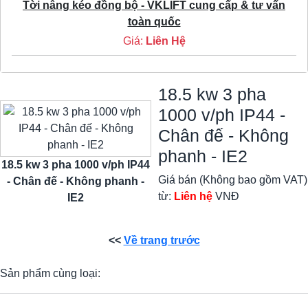
Tời nâng kéo đồng bộ - VKLIFT cung cấp & tư vấn
toàn quốc
Giá:
Liên Hệ
18.5 kw 3 pha
1000 v/ph IP44 -
Chân đế - Không
phanh - IE2
18.5 kw 3 pha 1000 v/ph IP44
Giá bán (Không bao gồm VAT)
- Chân đế - Không phanh -
từ:
Liên hệ
VNĐ
IE2
<<
Về trang trước
Sản phẩm cùng loại: