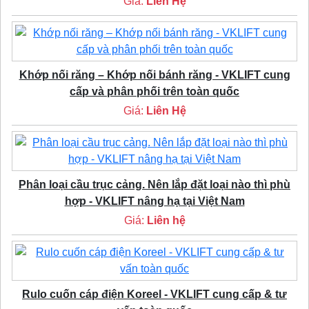
Giá:
Liên Hệ
Khớp nối răng – Khớp nối bánh răng - VKLIFT cung
cấp và phân phối trên toàn quốc
Giá:
Liên Hệ
Phân loại cầu trục cảng. Nên lắp đặt loại nào thì phù
hợp - VKLIFT nâng hạ tại Việt Nam
Giá:
Liên hệ
Rulo cuốn cáp điện Koreel - VKLIFT cung cấp & tư