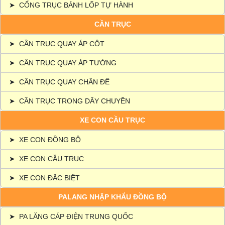
➤
CỔNG TRỤC BÁNH LỐP TỰ HÀNH
CẦN TRỤC
➤
CẦN TRỤC QUAY ÁP CỘT
➤
CẦN TRỤC QUAY ÁP TƯỜNG
➤
CẦN TRỤC QUAY CHÂN ĐẾ
➤
CẦN TRỤC TRONG DÂY CHUYỀN
XE CON CẦU TRỤC
➤
XE CON ĐỒNG BỘ
➤
XE CON CẦU TRỤC
➤
XE CON ĐẶC BIỆT
PALANG NHẬP KHẨU ĐỒNG BỘ
➤
PA LĂNG CÁP ĐIỆN TRUNG QUỐC