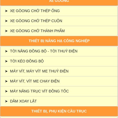
XE GÒONG
➤
XE GÒONG CHỞ THÉP ỐNG
➤
XE GÒONG CHỞ THÉP CUỘN
➤
XE GÒONG CHỞ THÀNH PHẨM
THIẾT BỊ NÂNG HẠ CÔNG NGHIỆP
➤
TỜI NÂNG ĐỒNG BỘ - TỜI THUỶ ĐIỆN
➤
TỜI KÉO ĐỒNG BỘ
➤
MÁY VÍT, MÁY VÍT ME THUỶ ĐIỆN
➤
MÁY VÍT, VÍT ME CHẠY ĐIỆN
➤
MÁY NÂNG TRỤC VÍT ĐỒNG TỐC
➤
DẦM XOAY LẬT
THIẾT BỊ, PHỤ KIỆN CẦU TRỤC