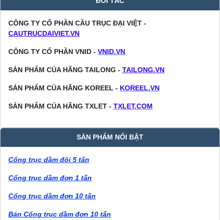
ĐỐI TÁC
CÔNG TY CỔ PHẦN CẦU TRỤC ĐẠI VIỆT -
CAUTRUCDAIVIET.VN
CÔNG TY CỔ PHẦN VNID -
VNID.VN
SẢN PHẨM CỦA HÃNG TAILONG -
TAILONG.VN
SẢN PHẨM CỦA HÃNG KOREEL -
KOREEL.VN
SẢN PHẨM CỦA HÃNG TXLET -
TXLET.COM
SẢN PHẨM NỔI BẬT
Cổng trục dầm đôi 5 tấn
Cổng trục dầm đơn 1 tấn
Cổng trục dầm đơn 10 tấn
Bán Cổng trục dầm đơn 10 tấn