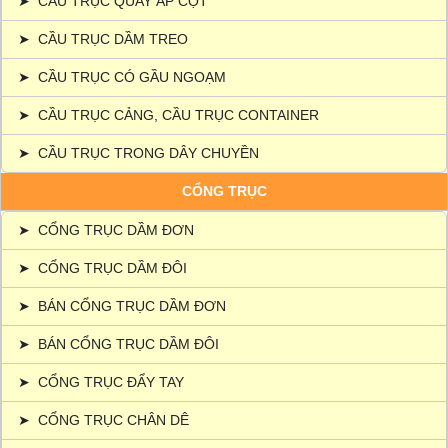
➤
CẦU TRỤC QUAY ÁP CỘT
➤
CẦU TRỤC DẦM TREO
➤
CẦU TRỤC CÓ GẦU NGOẠM
➤
CẦU TRỤC CẢNG, CẦU TRỤC CONTAINER
➤
CẦU TRỤC TRONG DÂY CHUYỀN
CỔNG TRỤC
➤
CỔNG TRỤC DẦM ĐƠN
➤
CỔNG TRỤC DẦM ĐÔI
➤
BÁN CỔNG TRỤC DẦM ĐƠN
➤
BÁN CỔNG TRỤC DẦM ĐÔI
➤
CỔNG TRỤC ĐẨY TAY
➤
CỔNG TRỤC CHÂN DÊ