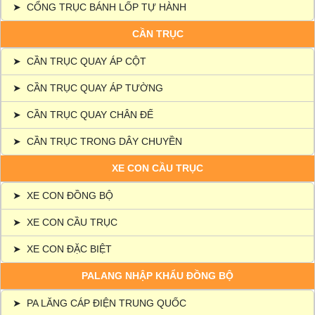
➤
CỔNG TRỤC BÁNH LỐP TỰ HÀNH
CẦN TRỤC
➤
CẦN TRỤC QUAY ÁP CỘT
➤
CẦN TRỤC QUAY ÁP TƯỜNG
➤
CẦN TRỤC QUAY CHÂN ĐẾ
➤
CẦN TRỤC TRONG DÂY CHUYỀN
XE CON CẦU TRỤC
➤
XE CON ĐỒNG BỘ
➤
XE CON CẦU TRỤC
➤
XE CON ĐẶC BIỆT
PALANG NHẬP KHẨU ĐỒNG BỘ
➤
PA LĂNG CÁP ĐIỆN TRUNG QUỐC