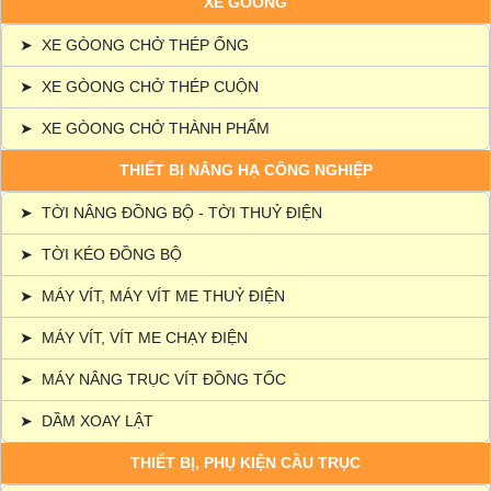
XE GÒONG
➤
XE GÒONG CHỞ THÉP ỐNG
➤
XE GÒONG CHỞ THÉP CUỘN
➤
XE GÒONG CHỞ THÀNH PHẨM
THIẾT BỊ NÂNG HẠ CÔNG NGHIỆP
➤
TỜI NÂNG ĐỒNG BỘ - TỜI THUỶ ĐIỆN
➤
TỜI KÉO ĐỒNG BỘ
➤
MÁY VÍT, MÁY VÍT ME THUỶ ĐIỆN
➤
MÁY VÍT, VÍT ME CHẠY ĐIỆN
➤
MÁY NÂNG TRỤC VÍT ĐỒNG TỐC
➤
DẦM XOAY LẬT
THIẾT BỊ, PHỤ KIỆN CẦU TRỤC