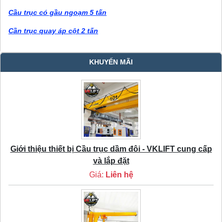
Cầu trục có gầu ngoạm 5 tấn
Cần trục quay áp cột 2 tấn
KHUYẾN MÃI
Giới thiệu thiết bị Cầu trục dầm đôi - VKLIFT cung cấp
và lắp đặt
Giá:
Liên hệ