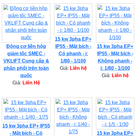
15 kw 3pha EP+
Động cơ liền hộp
IP55 - Mặt bích -
15 kw 3pha EP+
giảm tốc SMEC -
Có phanh - i:
IP55 - Mặt bích -
VKLIFT Cung cấp &
1/80 - 1/100
Không phanh -
phân phối trên toàn
Giá:
Liên hệ
i: 1/80 - 1/100
quốc
Giá:
Liên hệ
Giá:
Liên Hệ
15 kw 3pha EP+ IP55
- Mặt bích - Có
15 kw 3pha EP+