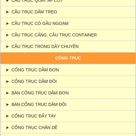
➤
CẦU TRỤC QUAY ÁP CỘT
➤
CẦU TRỤC DẦM TREO
➤
CẦU TRỤC CÓ GẦU NGOẠM
➤
CẦU TRỤC CẢNG, CẦU TRỤC CONTAINER
➤
CẦU TRỤC TRONG DÂY CHUYỀN
CỔNG TRỤC
➤
CỔNG TRỤC DẦM ĐƠN
➤
CỔNG TRỤC DẦM ĐÔI
➤
BÁN CỔNG TRỤC DẦM ĐƠN
➤
BÁN CỔNG TRỤC DẦM ĐÔI
➤
CỔNG TRỤC ĐẨY TAY
➤
CỔNG TRỤC CHÂN DÊ