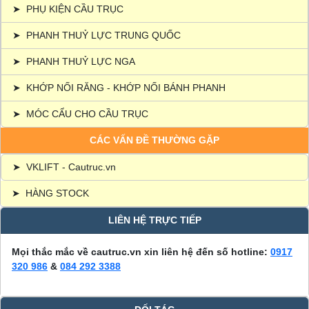
➤
PHỤ KIỆN CẦU TRỤC
➤
PHANH THUỶ LỰC TRUNG QUỐC
➤
PHANH THUỶ LỰC NGA
➤
KHỚP NỐI RĂNG - KHỚP NỐI BÁNH PHANH
➤
MÓC CẨU CHO CẦU TRỤC
CÁC VẤN ĐỀ THƯỜNG GẶP
➤
VKLIFT - Cautruc.vn
➤
HÀNG STOCK
LIÊN HỆ TRỰC TIẾP
Mọi thắc mắc về cautruc.vn xin liên hệ đến số hotline:
0917
320 986
&
084 292 3388