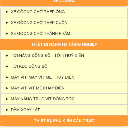
XE GÒONG
➤
XE GÒONG CHỞ THÉP ỐNG
➤
XE GÒONG CHỞ THÉP CUỘN
➤
XE GÒONG CHỞ THÀNH PHẨM
THIẾT BỊ NÂNG HẠ CÔNG NGHIỆP
➤
TỜI NÂNG ĐỒNG BỘ - TỜI THUỶ ĐIỆN
➤
TỜI KÉO ĐỒNG BỘ
➤
MÁY VÍT, MÁY VÍT ME THUỶ ĐIỆN
➤
MÁY VÍT, VÍT ME CHẠY ĐIỆN
➤
MÁY NÂNG TRỤC VÍT ĐỒNG TỐC
➤
DẦM XOAY LẬT
THIẾT BỊ, PHỤ KIỆN CẦU TRỤC