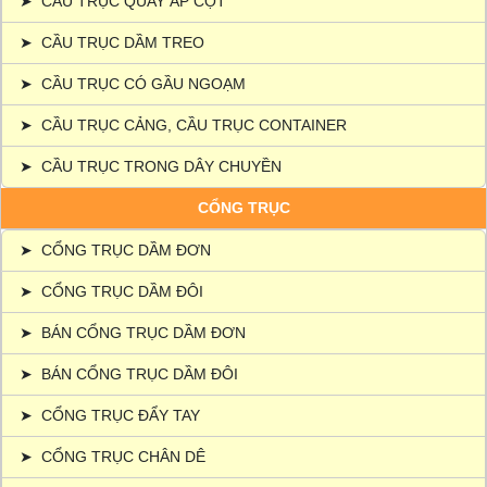
➤
CẦU TRỤC QUAY ÁP CỘT
➤
CẦU TRỤC DẦM TREO
➤
CẦU TRỤC CÓ GẦU NGOẠM
➤
CẦU TRỤC CẢNG, CẦU TRỤC CONTAINER
➤
CẦU TRỤC TRONG DÂY CHUYỀN
CỔNG TRỤC
➤
CỔNG TRỤC DẦM ĐƠN
➤
CỔNG TRỤC DẦM ĐÔI
➤
BÁN CỔNG TRỤC DẦM ĐƠN
➤
BÁN CỔNG TRỤC DẦM ĐÔI
➤
CỔNG TRỤC ĐẨY TAY
➤
CỔNG TRỤC CHÂN DÊ