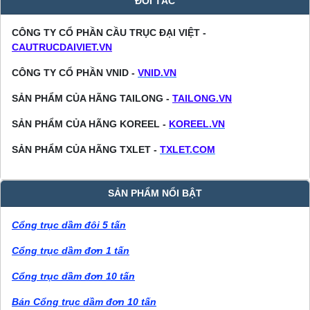
ĐỐI TÁC
CÔNG TY CỔ PHẦN CẦU TRỤC ĐẠI VIỆT -
CAUTRUCDAIVIET.VN
CÔNG TY CỔ PHẦN VNID -
VNID.VN
SẢN PHẨM CỦA HÃNG TAILONG -
TAILONG.VN
SẢN PHẨM CỦA HÃNG KOREEL -
KOREEL.VN
SẢN PHẨM CỦA HÃNG TXLET -
TXLET.COM
SẢN PHẨM NỔI BẬT
Cổng trục dầm đôi 5 tấn
Cổng trục dầm đơn 1 tấn
Cổng trục dầm đơn 10 tấn
Bán Cổng trục dầm đơn 10 tấn