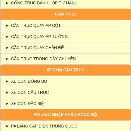
➤
CỔNG TRỤC BÁNH LỐP TỰ HÀNH
CẦN TRỤC
➤
CẦN TRỤC QUAY ÁP CỘT
➤
CẦN TRỤC QUAY ÁP TƯỜNG
➤
CẦN TRỤC QUAY CHÂN ĐẾ
➤
CẦN TRỤC TRONG DÂY CHUYỀN
XE CON CẦU TRỤC
➤
XE CON ĐỒNG BỘ
➤
XE CON CẦU TRỤC
➤
XE CON ĐẶC BIỆT
PALANG NHẬP KHẨU ĐỒNG BỘ
➤
PA LĂNG CÁP ĐIỆN TRUNG QUỐC