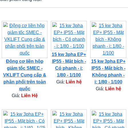
15 kw 3pha EP+
Động cơ liền hộp
IP55 - Mặt bích -
15 kw 3pha EP+
giảm tốc SMEC -
Có phanh - i:
IP55 - Mặt bích -
VKLIFT Cung cấp &
1/80 - 1/100
Không phanh -
phân phối trên toàn
Giá:
Liên hệ
i: 1/80 - 1/100
quốc
Giá:
Liên hệ
Giá:
Liên Hệ