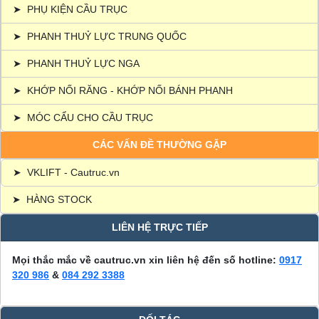
➤
PHỤ KIỆN CẦU TRỤC
➤
PHANH THUỶ LỰC TRUNG QUỐC
➤
PHANH THUỶ LỰC NGA
➤
KHỚP NỐI RĂNG - KHỚP NỐI BÁNH PHANH
➤
MÓC CẨU CHO CẦU TRỤC
CÁC VẤN ĐỀ THƯỜNG GẶP
➤
VKLIFT - Cautruc.vn
➤
HÀNG STOCK
LIÊN HỆ TRỰC TIẾP
Mọi thắc mắc về cautruc.vn xin liên hệ đến số hotline:
0917
320 986
&
084 292 3388