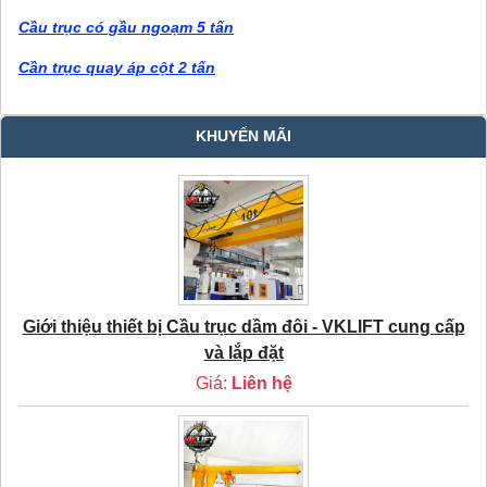
Cầu trục có gầu ngoạm 5 tấn
Cần trục quay áp cột 2 tấn
KHUYẾN MÃI
Giới thiệu thiết bị Cầu trục dầm đôi - VKLIFT cung cấp
và lắp đặt
Giá:
Liên hệ