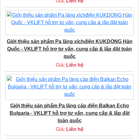
Giá:
Liên hệ
Giới thiệu sản phẩm Pa lăng xíchđiện KUKDONG Hàn
Quốc - VKLIFT hỗ trợ tư vấn, cung cấp & lắp đặt toàn
quốc
Giá:
Liên hệ
Giới thiệu sản phẩm Pa lăng cáp điện Balkan Echo
Bulgaria - VKLIFT hỗ trợ tư vấn, cung cấp & lắp đặt
toàn quốc
Giá:
Liên hệ