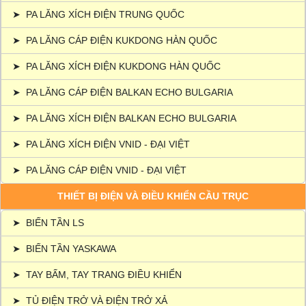
➤
PA LĂNG XÍCH ĐIỆN TRUNG QUỐC
➤
PA LĂNG CÁP ĐIỆN KUKDONG HÀN QUỐC
➤
PA LĂNG XÍCH ĐIỆN KUKDONG HÀN QUỐC
➤
PA LĂNG CÁP ĐIỆN BALKAN ECHO BULGARIA
➤
PA LĂNG XÍCH ĐIỆN BALKAN ECHO BULGARIA
➤
PA LĂNG XÍCH ĐIỆN VNID - ĐẠI VIỆT
➤
PA LĂNG CÁP ĐIỆN VNID - ĐẠI VIỆT
THIẾT BỊ ĐIỆN VÀ ĐIỀU KHIỂN CẦU TRỤC
➤
BIẾN TẦN LS
➤
BIẾN TẦN YASKAWA
➤
TAY BẤM, TAY TRANG ĐIỀU KHIỂN
➤
TỦ ĐIỆN TRỞ VÀ ĐIỆN TRỞ XẢ