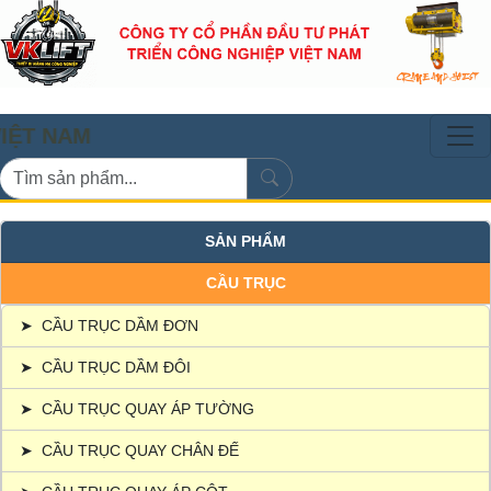
M
SẢN PHẨM
CẦU TRỤC
➤
CẦU TRỤC DẦM ĐƠN
➤
CẦU TRỤC DẦM ĐÔI
➤
CẦU TRỤC QUAY ÁP TƯỜNG
➤
CẦU TRỤC QUAY CHÂN ĐẾ