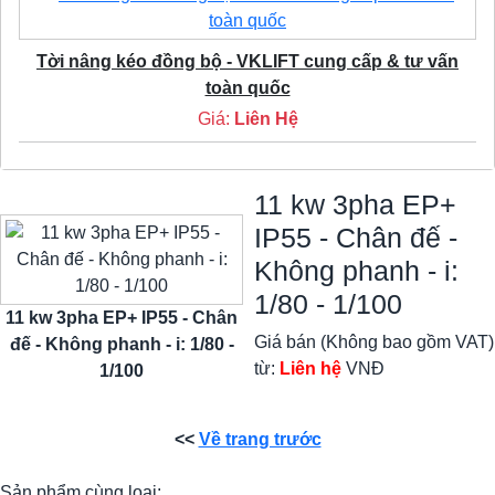
Tời nâng kéo đồng bộ - VKLIFT cung cấp & tư vấn
toàn quốc
Giá:
Liên Hệ
11 kw 3pha EP+
IP55 - Chân đế -
Không phanh - i:
1/80 - 1/100
11 kw 3pha EP+ IP55 - Chân
Giá bán (Không bao gồm VAT)
đế - Không phanh - i: 1/80 -
từ:
Liên hệ
VNĐ
1/100
<<
Về trang trước
Sản phẩm cùng loại: